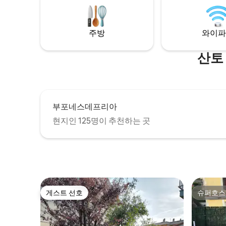
용 주차장. 침구와 세면도구가 준비되어 있
습니다. 와이파이.
주방
와이파
산토
부포네스데프리아
현지인 125명이 추천하는 곳
게스트 선호
슈퍼호스
게스트 선호
슈퍼호스