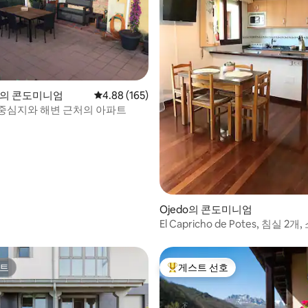
uca의 콘도미니엄
평점 4.88점(5점 만점), 후기 165개
4.88 (165)
중심지와 해변 근처의 아파트
후기 240개
Ojedo의 콘도미니엄
El Capricho de Potes, 침실 2개
주방
트
게스트 선호
트
상위 게스트 선호