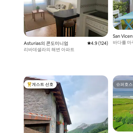
San Vicen
의 콘도미
바다를 마
Asturias의 콘도미니엄
평점 4.9점(5점 만점), 
4.9 (124)
리바데셀라의 해변 아파트
게스트 선호
슈퍼호스
상위 게스트 선호
슈퍼호스