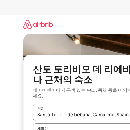
콘
텐
츠
로
바
로
가
기
산토 토리비오 데 리에
나 근처의 숙소
에어비앤비에서 특색 있는 숙소, 독채 등을 예약
세요.
위치
결과가 나오면 위·아래 화살표 키를 사용하거나 터치
체크인