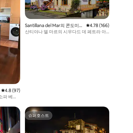
Santillana del Mar의 콘도미니
평점 4.78점(5점 만점), 
4.78 (166)
엄
산티야나 델 마르의 시우다드 데 페트라 아
파트
평점 4.8점(5점 만점), 후기 97개
4.8 (97)
, 소파 베드,
슈퍼호스트
슈퍼호스트