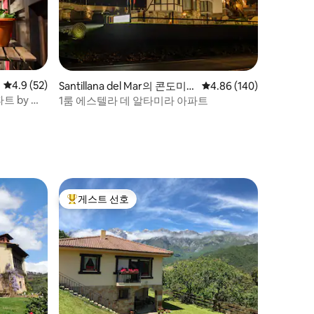
평점 4.9점(5점 만점), 후기 52개
4.9 (52)
Santillana del Mar의 콘도미
평점 4.86점(5점 만점), 
4.86 (140)
니엄
트 by 리
1룸 에스텔라 데 알타미라 아파트
게스트 선호
상위 게스트 선호