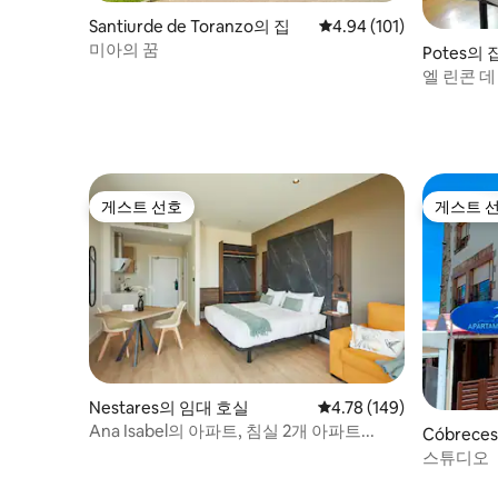
Santiurde de Toranzo의 집
평점 4.94점(5점 만점), 
4.94 (101)
미아의 꿈
Potes의 
엘 린콘 
게스트 선호
게스트 
게스트 선호
게스트 
Nestares의 임대 호실
평점 4.78점(5점 만점), 
4.78 (149)
Ana Isabel의 아파트, 침실 2개 아파트...
Cóbrec
스튜디오