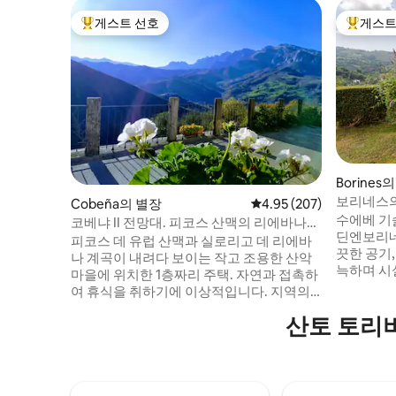
게스트 선호
게스트
상위 게스트 선호
상위 게
Borines
보리네스의
Cobeña의 별장
평점 4.95점(5점 만점), 
4.95 (207)
수에베 기
코베냐 II 전망대. 피코스 산맥의 리에바나
딘엔보리네
공기
피코스 데 유럽 산맥과 실로리고 데 리에바
끗한 공기
나 계곡이 내려다 보이는 작고 조용한 산악
늑하며 시
마을에 위치한 1층짜리 주택. 자연과 접촉하
기를 제공
여 휴식을 취하기에 이상적입니다. 지역의
울타리가 있
중심인 포테스는 7km 거리에 있습니다.
산토 토리
욕실과 샤
35km 거리에 있는 푸엔테 데 케이블카를 타
방과 바비
고 피코스에 올라갈 수 있으며 50km 거리에
피코스 데
산 비센테 데 라 바르케라 해변이 있습니다.
30~45분 거리
넓고 편안한 2 개의 침실, 샤워 트레이가 있
즐길 수 있
는 욕실, 거실 - 주방, 테라스 / 베란다 및 전