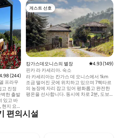
Pido의 
게스트 선호
게스트
게스트 선호
상위 게
유럽 산맥
3 층에 
립형 주방
이 딸린 침
소는 완전
션, 오븐,
냉장고, 소
이 완비되
하거나 식
캉가스데오니스의 별장
평점 4.93점(5점 만점), 
4.93 (149)
할 수 있
핀카 라 카세리아. 숙소
니가 있습
점 4.98점(5점 만점), 후기 244개
4.98 (244)
라 카세리아는 칸가스 데 오니스에서 1km
 델 프라우
조금 떨어진 곳에 위치하고 있으며 7헥타르
의 농장에 자리 잡고 있어 평화롭고 완전한
럽고 진정
평온을 선사합니다. 동시에 차로 2분, 도보
완벽한 출발
로 15분 또는 20분 거리에 칸가스 데 오니스
 있고 바
의 중심지가 있습니다. 우리는 코바동가와
 현지 요
기 편의시설
피코스 데 유럽 국립 공원(차로 15분) 근처에
적이며 해변
위치하고 있습니다. 아름다운 해변과 그림
 있습니다.
같은 해안 마을을 즐길 수 있는 칸타브리아
기 박물관
해가 30 분 거리에 있습니다.
가르드 레
다, 산,