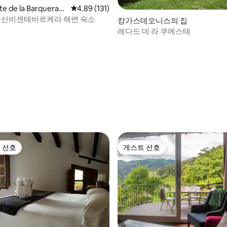
te de la Barquera의
평점 4.89점(5점 만점), 후기 131개
4.89 (131)
h - 산비센테바르케라 해변 숙소
캉가스데오니스의 집
레다드 데 라 쿠에스테
후기 116개
 선호
게스트 선호
스트 선호
게스트 선호