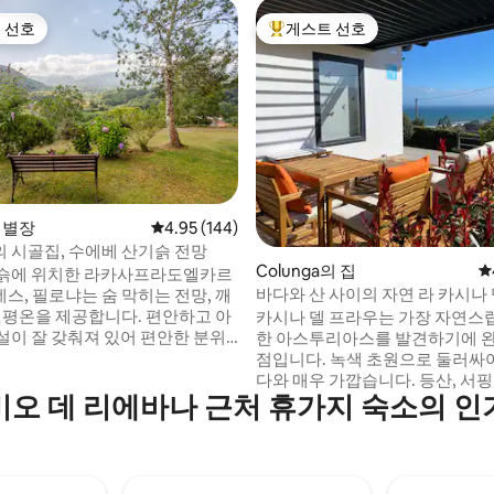
 선호
게스트 선호
스트 선호
상위 게스트 선호
의 별장
평점 4.95점(5점 만점), 후기 144개
4.95 (144)
 시골집, 수에베 산기슭 전망
후기 207개
Colunga의 집
평
슭에 위치한 라카사프라도엘카르
바다와 산 사이의 자연 라 카시나
스, 필로냐는 숨 막히는 전망, 깨
, 평온을 제공합니다. 편안하고 아
카시나 델 프라우는 가장 자연스
설이 잘 갖춰져 있어 편안한 분위
한 아스투리아스를 발견하기에 
합니다. 반려동물에게 이상적인
점입니다. 녹색 초원으로 둘러싸여
는 넓은 정원, 선라운지, 현관,
다와 매우 가깝습니다. 등산, 서핑,
비오 데 리에바나 근처 휴가지 숙소의 인
워시설이 있는 야외 정자, 야외 주
리를 좋아하는 사람들에게 이상
큐 시설이 있습니다. 칸타브리아,
과 멋진 경로로 빠르게 이동할 수
 유로파, 코바동가 해변은 차로 단
몇 분 거리에 아스투리아스 쥐라
에 있습니다. 자연을 단절하고
과 사과주 하우스와 전통 및 아방
는 완벽한 장소!
스토랑이 있는 어촌이 있습니다. 바