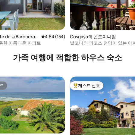
te de la Barquera
평점 4.84점(5점 만점), 후기 154개
4.84 (154)
Cosgaya의 콘도미니엄
니엄
주한 아름다운 아파트
발코니와 피코스 전망이 있는 아파
후기 124개
오 쿠보
가족 여행에 적합한 하우스 숙소
트
게스트 선호
트
상위 게스트 선호