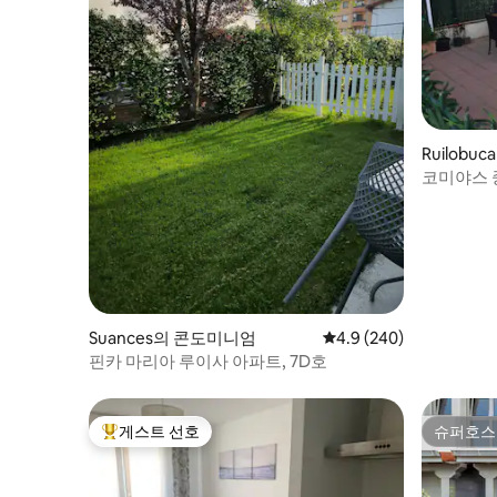
Ruilob
코미야스 
Suances의 콘도미니엄
평점 4.9점(5점 만점), 
4.9 (240)
핀카 마리아 루이사 아파트, 7D호
게스트 선호
슈퍼호스
상위 게스트 선호
슈퍼호스