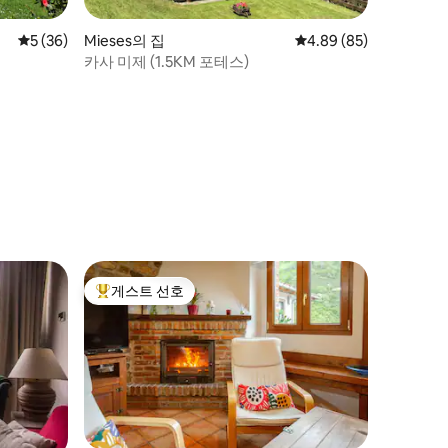
평점 5점(5점 만점), 후기 36개
5 (36)
Mieses의 집
평점 4.89점(5점 만점),
4.89 (85)
카사 미제 (1.5KM 포테스)
게스트 선호
상위 게스트 선호