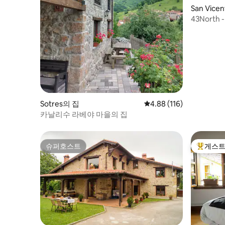
San Vicen
집
43Nort
Sotres의 집
평점 4.88점(5점 만점), 
4.88 (116)
카날리수 라베야 마을의 집
슈퍼호스트
게스트
슈퍼호스트
상위 게