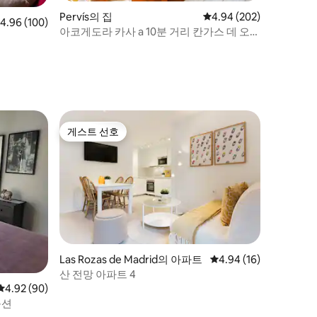
Pervís의 집
평점 4.94점(5점 만점), 
4.94 (202)
점 4.96점(5점 만점), 후기 100개
4.96 (100)
아코게도라 카사 a 10분 거리 칸가스 데 오니
스
게스트 선호
게스트 선호
Las Rozas de Madrid의 아파트
평점 4.94점(5점 만점),
4.94 (16)
산 전망 아파트 4
평점 4.92점(5점 만점), 후기 90개
4.92 (90)
옵션