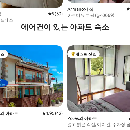
후기 101개
Armaño의 집
평
집
평점 5점(5점 만점), 후기 50개
5 (50)
아르마뇨 루럴 (g-10069)
데 포테스
에어컨이 있는 아파트 숙소
선호
게스트 선호
선호
상위 게스트 선호
후기 149개
es의 아파트
평점 4.95점(5점 만점), 후기 42개
4.95 (42)
Potes의 아파트
넓고 밝은 객실, 에어컨, 주차장 