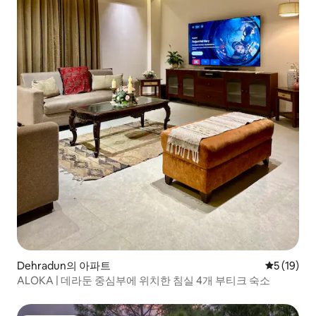
Dehradun의 아파트
평점 5점(5
5 (19)
ALOKA | 데라둔 중심부에 위치한 침실 4개 부티크 숙소