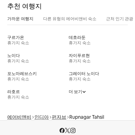
추천 여행지
가까운 여행지
다른 유형의 에어비앤비 숙소
근처 인기 관광
구르가온
데흐라둔
휴가지 숙소
휴가지 숙소
노이다
자이푸르현
휴가지 숙소
휴가지 숙소
포노마레브스키
그레이터 노이다
휴가지 숙소
휴가지 숙소
라호르
더 보기
휴가지 숙소
에어비앤비
인디아
펀자브
Rupnagar Tahsil