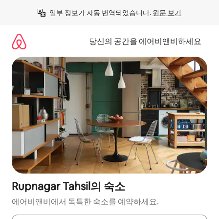
콘
일부 정보가 자동 번역되었습니다. 
원문 보기
텐
츠
로
당신의 공간을 에어비앤비하세요
바
로
가
기
Rupnagar Tahsil의 숙소
에어비앤비에서 독특한 숙소를 예약하세요.