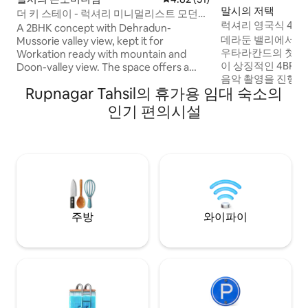
말시의 저택
더 키 스테이 - 럭셔리 미니멀리스트 모던
럭셔리 영국식 4BH
스페이스 2BHK
A 2BHK concept with Dehradun-
데라둔 밸리에서 
Mussorie valley view, kept it for
우타라칸드의 첫 번
Workation ready with mountain and
이 상징적인 4BR
Doon-valley view. The space offers a
음악 촬영을 진행했습니다. 잔
quiet premium and everyday comfort.
Rupnagar Tahsil의 휴가용 임대 숙소의
4개, 무수리 전망을
The AirBNB people talks about.
걸쳐 펼쳐져 있으며
Suggested stay! Don’t miss this June
인기 편의시설
인 편안함이 조화를 
season to explore Mussoorie - Dehradun
한 라운지, 영국식 
ranges. It’s actually the best time to
키는 서재, 베란다 
travel. We dressed up this home in
식사, 150Mbps
trendy way, ideal for guests who value
선사합니다. 넷플릭스 시청이 가능한 객실,
privacy, comfort, simplicity and
가족 분위기 및 반려
perfection. Mussorie Tourism -
및 출장에 적합합니
Dehradun tourism.
주방
와이파이