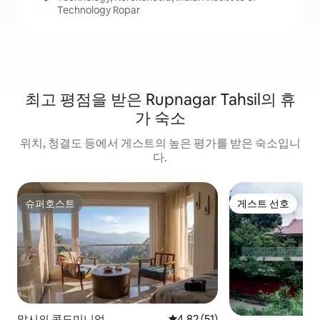
Technology Ropar
최고 평점을 받은 Rupnagar Tahsil의 휴
가 숙소
위치, 청결도 등에서 게스트의 높은 평가를 받은 숙소입니
다.
슈퍼호스트
게스트 선호
슈퍼호스트
게스트 선호
말시의 콘도미니엄
평점 4.82점(5점 만점), 후기 51
4.82 (51)