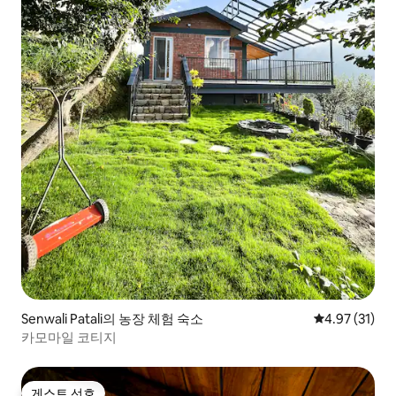
Senwali Patali의 농장 체험 숙소
평점 4.97점(5
4.97 (31)
카모마일 코티지
게스트 선호