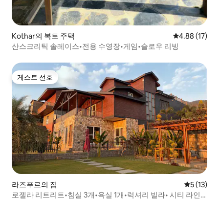
Kothar의 복토 주택
평점 4.88점(5
4.88 (17)
산스크리틱 솔레이스•전용 수영장•게임•슬로우 리빙
게스트 선호
게스트 선호
라즈푸르의 집
평점 5점(5
5 (13)
로젤라 리트리트•침실 3개•욕실 1개•럭셔리 빌라• 시티 라인
전망