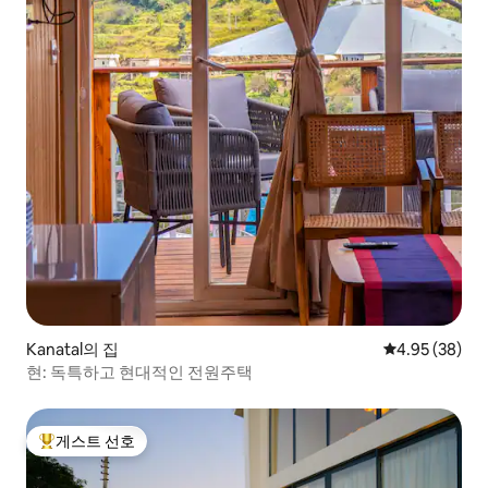
Kanatal의 집
평점 4.95점(5
4.95 (38)
현: 독특하고 현대적인 전원주택
게스트 선호
상위 게스트 선호