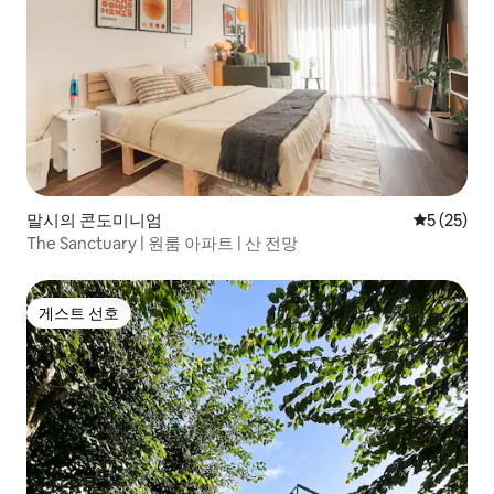
말시의 콘도미니엄
평점 5점(5
5 (25)
The Sanctuary | 원룸 아파트 | 산 전망
게스트 선호
게스트 선호