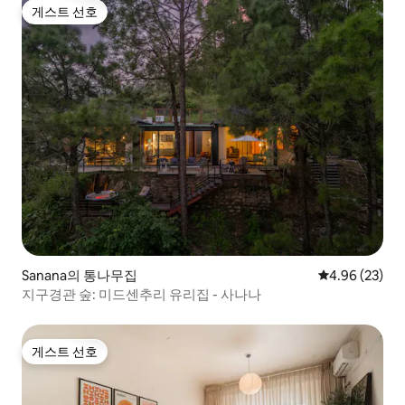
게스트 선호
게스트 선호
Sanana의 통나무집
평점 4.96점(5
4.96 (23)
지구경관 숲: 미드센추리 유리집 - 사나나
게스트 선호
게스트 선호