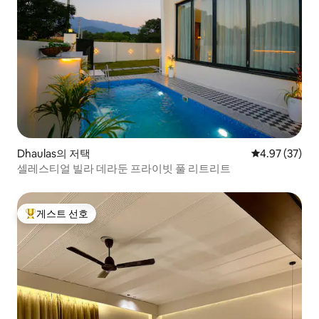
Dhaulas의 저택
평점 4.97점(5
4.97 (37)
셀레스티얼 빌라 데라둔 프라이빗 풀 리트리트
게스트 선호
상위 게스트 선호