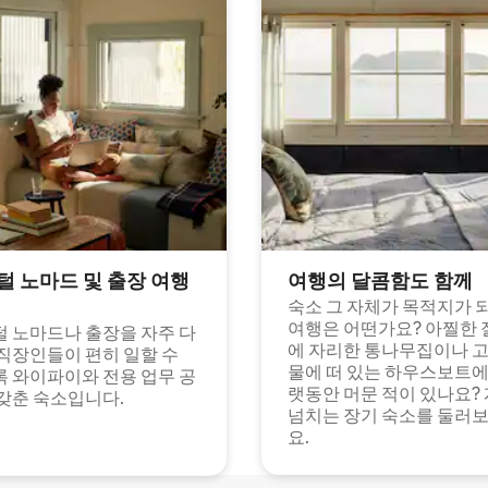
털 노마드 및 출장 여행
여행의 달콤함도 함께
숙소 그 자체가 목적지가 
여행은 어떤가요? 아찔한 
 노마드나 출장을 자주 다
에 자리한 통나무집이나 
직장인들이 편히 일할 수
물에 떠 있는 하우스보트에
 와이파이와 전용 업무 공
랫동안 머문 적이 있나요?
갖춘 숙소입니다.
넘치는 장기 숙소를 둘러
요.