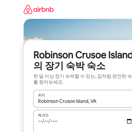
콘
텐
츠
로
바
로
가
기
Robinson Crusoe Islan
의 장기 숙박 숙소
한 달 이상 장기 숙박할 수 있는, 집처럼 편안한 
를 찾아보세요.
위치
결과가 나오면 위·아래 화살표 키를 사용하거나 터치
체크인