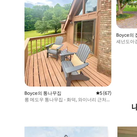
Boyce의 
셰넌도아
Boyce의 통나무집
평점 5점(5점 만점),
5 (67)
롱 메도우 통나무집 - 화덕, 와이너리 근처/
하이킹