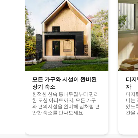
모든 가구와 시설이 완비된
디지
장기 숙소
자
한적한 산속 통나무집부터 편리
디지털
한 도심 아파트까지, 모든 가구
니는 
와 편의시설을 완비해 집처럼 편
있도록
안한 숙소를 만나보세요.
간을 