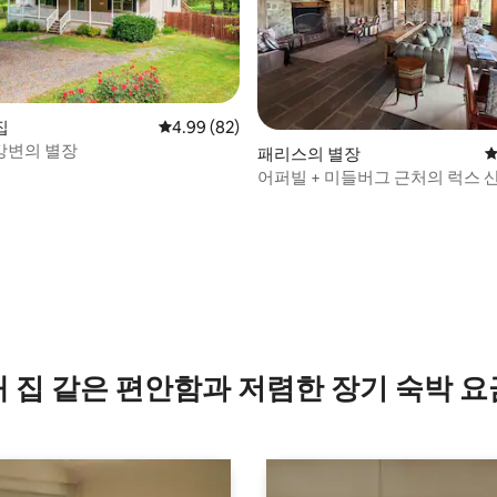
집
평점 4.99점(5점 만점), 후기 82개
4.99 (82)
강변의 별장
패리스의 별장
평
어퍼빌 + 미들버그 근처의 럭스 
 후기 67개
내 집 같은 편안함과 저렴한 장기 숙박 요