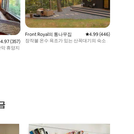
Front Royal의 통나무집
평점 4.99점(5점 만점), 
4.99 (446)
장작불 온수 욕조가 있는 산꼭대기의 숙소
점 4.97점(5점 만점), 후기 357개
4.97 (357)
산악 휴양지
금