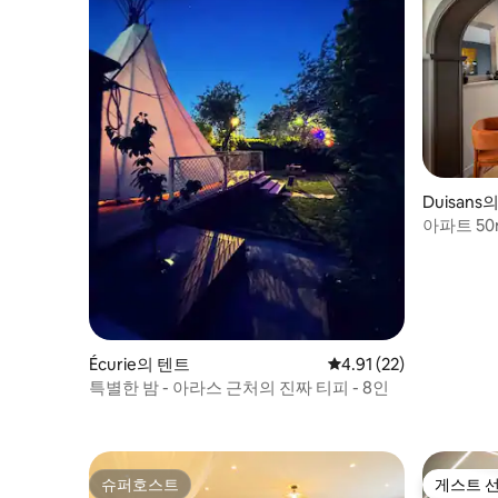
Duisan
아파트 50m
Écurie의 텐트
평점 4.91점(5점 만점),
4.91 (22)
특별한 밤 - 아라스 근처의 진짜 티피 - 8인
슈퍼호스트
게스트 
슈퍼호스트
게스트 