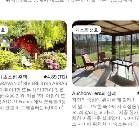
선호
게스트 선호
선호
게스트 선호
 초소형 주택
평점 4.89점(5점 만점), 후기 112개
4.89 (112)
RAVAN of RIVIERE 8 mn ARRAS
어린이 1명 또는 성인 1명이 잊을
Auchonvillers의 샬레
험 수용 인원: 커플 1명, 어린이 또
자연의 중심에 위치한 레 갈레 1
 ATOUT France에서 분류한 3성
이 넓고 고요한 숙소에서 걱정을
비 관광 이 트레일러는 6,000m²
오. 레 갈레는 피카르디 시골 한
 있는 둘러싸인 공원 한복판에 위
치한 아름다운 샬레입니다. 아미앙과 아라
, 차량, 테라스, 정원 가구 및 바
스 사이에 위치한 이 숙소는 솜과 
한 닫힌 주차장을 갖추고 있습니
의 제1차 세계 대전 기념 장소를
러에는 2인용 알코브 침대(140),
완벽한 위치에 있습니다. 들판과 녹지로 둘
 성인용 싱글 침대(80 x 190)가