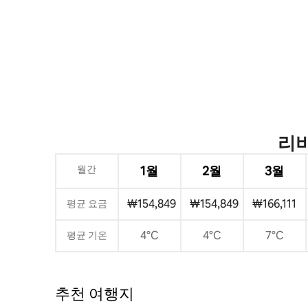
리비
월간
1월
2월
3월
₩154,849
₩154,849
₩166,111
평균 요금
4°C
4°C
7°C
평균 기온
추천 여행지