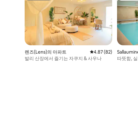
렌즈(Lens)의 아파트
평점 4.87점(5점 만점),
4.87 (82)
Sallaumi
발리 산장에서 즐기는 자쿠지 & 사우나
따뜻함, 실