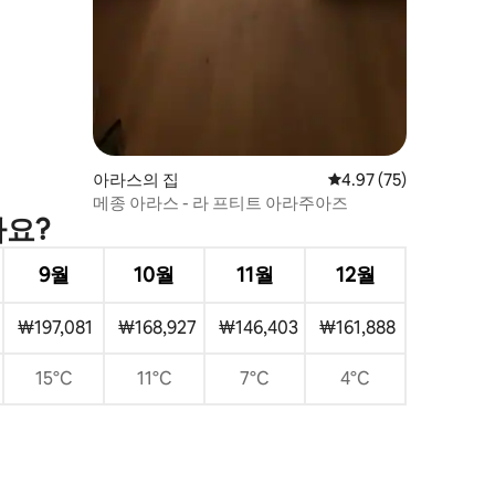
아라스의 집
평점 4.97점(5점 만점),
4.97 (75)
메종 아라스 - 라 프티트 아라주아즈
가요?
9월
10월
11월
12월
₩197,081
₩168,927
₩146,403
₩161,888
15°C
11°C
7°C
4°C