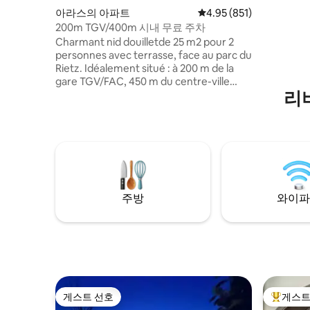
구비되어 
아라스의 아파트
평점 4.95점(5점 만점), 
4.95 (851)
200m TGV/400m 시내 무료 주차
Charmant nid douilletde 25 m2 pour 2
personnes avec terrasse, face au parc du
Rietz. Idéalement situé : à 200 m de la
gare TGV/FAC, 450 m du centre-ville
리
(beffroi, restaurants, bars, théâtre.... )
400 m de la foire expo. 1km de l'école
guy mollet Tout se fait à pied ! Grand
parking gratuit de 250 places juste en
face. de votre logement aucun
problème pour vous stationner
Boulangerie juste a cote de votre gite
attention escalier un peu raide, non
주방
와이파
adapté aux PMR.
게스트 선호
게스트
게스트 선호
상위 게