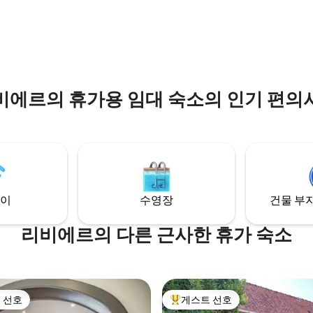
러싸인 이곳은 하이킹, 자전거 타
있습니다. 무선.
후기 851개
타리 둘러싸인 정원에서 휴식을
좋습니다. 레 갈레는 완전히 새로
개의 게스트 하우스로 나뉘어져 
각 완비되어 있습니다.
비에르의 휴가용 임대 숙소의 인기 편의
이
수영장
건물 부지
리비에르의 다른 근사한 휴가 숙소
 선호
게스트 선호
스트 선호
상위 게스트 선호