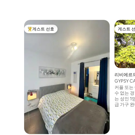
게스트 선호
게스트 
상위 게스트 선호
게스트 
리비에르의
GYPSY CA
커플 또는 
수 없는 경
는 성인 1명
급 가구 완
의 나무가
치해 있으며
베큐를 위
다. 트레일
어린이 또는