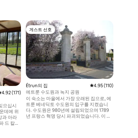
Lallai
게스트 선호
게스트 
게스트 선호
게스트 
자쿠지가 
운하를 따
리한 이 
경험을 즐겨 보세요.
이 숙소에
역의 고
사랑스러운
성과 편안
플, 솔로
Étrun의 집
평점 4.95점(5점 만점), 
4.95 (110)
쾌한 숙박
에트룬 수도원과 녹지 공원
평점 4.92점(5점 만점), 후기 171개
4.92 (171)
이 숙소는 마을에서 가장 오래된 집으로, 에
트룬 베네딕토 수도원의 입구를 지켰습니
 잊으십시
다. 수도원은 980년에 설립되었으며 1789
가운데에 위
년 프랑스 혁명 당시 파괴되었습니다. 이 모
든 것은 역사적 기념물로 등재되었습니다.
파 드 칼레
1815년 카디널 드 라 투르 도 오베르뉴는 여
 방문하기에
름 거처를 짓기로 결정하였고 여전히 외벽