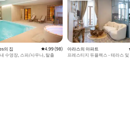
 후기 82개
nes의 집
평점 4.99점(5점 만점), 후기 98개
4.99 (98)
아라스의 아파트
내 수영장, 스파/사우나, 탈출
프레스티지 듀플렉스 - 테라스 및
용 가능