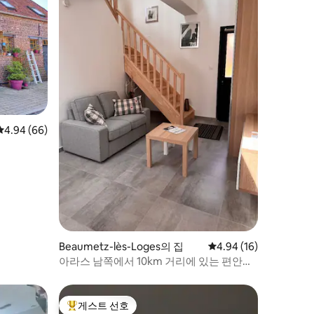
평점 4.94점(5점 만점), 후기 66개
4.94 (66)
Beaumetz-lès-Loges의 집
평점 4.94점(5점 만점),
4.94 (16)
아라스 남쪽에서 10km 거리에 있는 편안한
숙소
게스트 선호
상위 게스트 선호