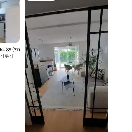
평점 4.89점(5점 만점), 후기 37개
4.89 (37)
 자쿠지 이