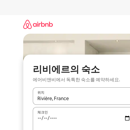
콘
텐
츠
로
바
로
가
기
리비에르의 숙소
에어비앤비에서 독특한 숙소를 예약하세요.
위치
결과가 나오면 위·아래 화살표 키를 사용하거나 터치
체크인