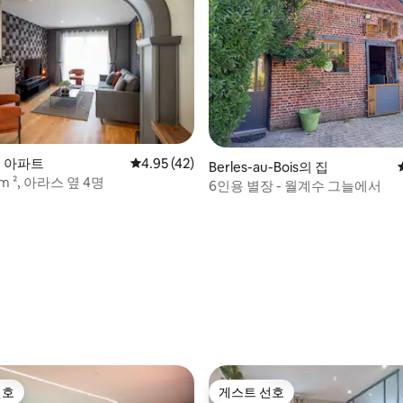
s의 아파트
평점 4.95점(5점 만점), 후기 42개
4.95 (42)
Berles-au-Bois의 집
 ², 아라스 옆 4명
6인용 별장 - 월계수 그늘에서
 후기 22개
선호
게스트 선호
선호
게스트 선호