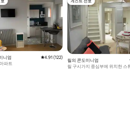
선호
게스트 선호
선호
게스트 선호
후기 109개
미니엄
평점 4.91점(5점 만점), 후기 122개
4.91 (122)
릴의 콘도미니엄
 아파트
릴 구시가지 중심부에 위치한 스