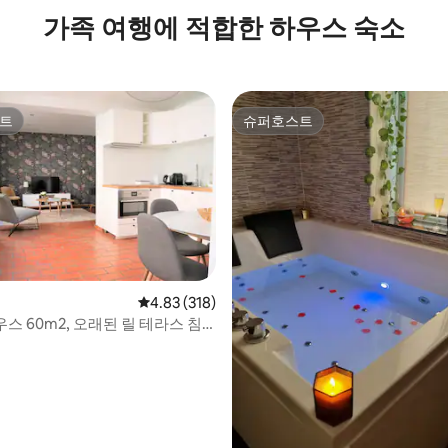
가족 여행에 적합한 하우스 숙소
트
슈퍼호스트
트
슈퍼호스트
평점 4.83점(5점 만점), 후기 318개
4.83 (318)
하우스 60m2, 오래된 릴 테라스 침
후기 296개