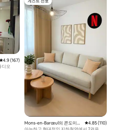
게스트 선호
게스트 선호
평점 4.9점(5점 만점), 후기 167개
4.9 (167)
튜디오
Mons-en-Barœul의 콘도미니
평점 4.85점(5점 만점), 
4.85 (110)
엄
아늑하고 현대적인 지하철역에서 2걸음 거