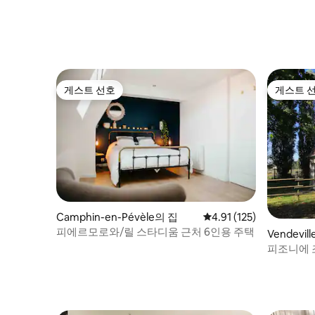
게스트 선호
게스트 
게스트 선호
게스트 
Camphin-en-Pévèle의 집
평점 4.91점(5점 만점), 
4.91 (125)
피에르모로와/릴 스타디움 근처 6인용 주택
Vendevil
피조니에 
대