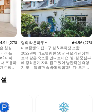
릴 구시가
릴 구시가
단장한 멋
고 매우 잘
침대 겸용
이 또는 이
침대와 넓
레비전이 
탁기가 있
점 4.94점(5점 만점), 후기 273개
4.94 (273)
릴의 타운하우스
평점 4.96점(5점 만점), 
4.96 (276)
중심부에 
은 침실 4
마르졸랭의 집 – 구 릴 & 주차장 포함
10분 거
 아파트!
2022년에 리모델링한 50㎡ 규모의 진정한
m2 아파
보석 같은 숙소를 만나보세요. 뷜-릴 중심부
에 평화롭게 자리 잡고 있어 낭만적인 휴양
비된 주방에
지 또는 특별한 숙박에 적합합니다. 모든 현
길 수 있습
대적인 편안함과 안전한 주차 공간을 갖춘,
 옷장이 갖
완전히 독립적이고 멋지게 꾸며진 숙소를
시설
 취할 수
즐겨보세요. 전용 테라스에서 휴식을 취하
세요. 조용한 아침 식사나 2인용 음료를 즐
실은 침실
기기에 이상적입니다. 이 게스트하우스는
 출입할 수 있습니다. #파티 금지#
평화롭고 세련된 휴양지를 찾는 커플과 출
장자에게 적합합니다.