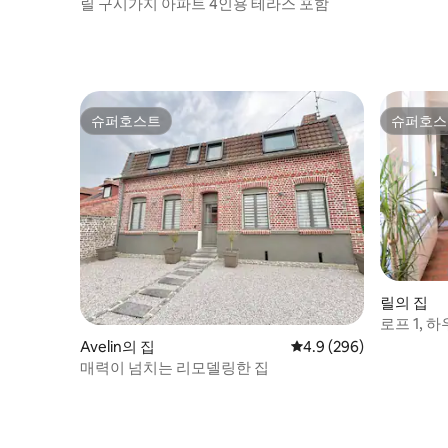
릴 구시가지 아파트 4인용 테라스 포함
슈퍼호스트
슈퍼호스
슈퍼호스트
슈퍼호스
릴의 집
로프 1, 
실 2개
Avelin의 집
평점 4.9점(5점 만점), 
4.9 (296)
매력이 넘치는 리모델링한 집