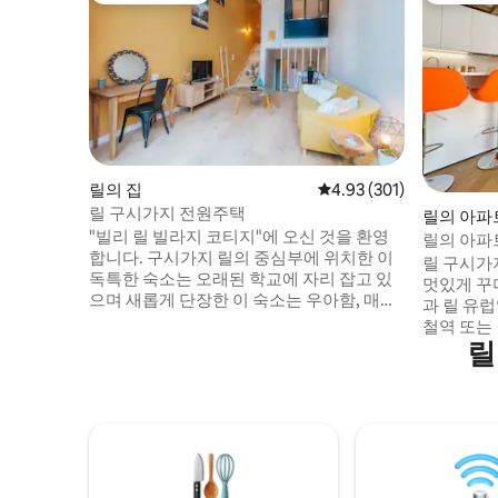
릴의 집
평점 4.93점(5점 만점), 
4.93 (301)
릴 구시가지 전원주택
릴의 아파
"빌리 릴 빌라지 코티지"에 오신 것을 환영
릴의 아파
합니다. 구시가지 릴의 중심부에 위치한 이
릴 구시가
독특한 숙소는 오래된 학교에 자리 잡고 있
멋있게 꾸며
으며 새롭게 단장한 이 숙소는 우아함, 매력,
과 릴 유럽
평온함, 독특한 건축미로 여러분을 유혹할
철역 또는
것입니다. 이 아파트는 구시가지 릴의 모든
릴
로 10분 
명소와 편의 시설에 가까운 역사적인 중심
제니스에서 
지에 위치하고 있습니다. 레스토랑, 바, 관광
크의 그랑
지는 "릴 구시가지 빌리지 코티지"에서 가까
또는 지하철로 
운 거리에 있습니다. 아파트 앞에 주차할 수
공항에서 12km 지하 주차장
있는 가능성이 있습니다(개인적으로 문의)
버스 등 