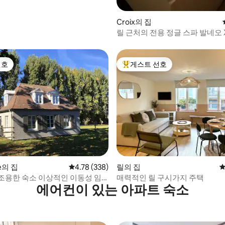
Croix의 집
릴 근처의 전용 정글 스파 발네오 
선호
게스트 선호
선호
상위 게스트 선호
후기 125개
le의 집
평점 4.78점(5점 만점), 후기 338개
4.78 (338)
릴의 집
평
조용한 숙소 이상적인 이동성 임
매력적인 릴 구시가지 주택
에어컨이 있는 아파트 숙소