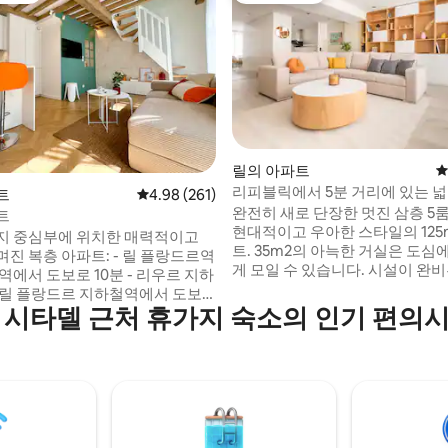
후기 301개
릴의 아파트
평
리피블릭에서 5분 거리에 있는 넓
트
평점 4.98점(5점 만점), 후기 261개
4.98 (261)
개 by 리티
완전히 새로 단장한 멋진 삼층 5룸
트
현대적이고 우아한 스타일의 125
지 중심부에 위치한 매력적이고
트. 35m2의 아늑한 거실은 도심에서 조용하
진 복층 아파트: - 릴 플랑드르역
게 모일 수 있습니다. 시설이 완
역에서 도보로 10분 - 리우르 지하
서 친구나 가족을 위해 요리를 즐
 릴 플랑드르 지하철역에서 도보
니다! 그리고 모든 침실에는 TV와
 시타델 근처 휴가지 숙소의 인기 편의
- 그랑 플라스에서 도보 5분 - 르릴
춰져 있어 누구나 편안하게 휴식을
1.5km(도보 20분) - 빌뇌브다스
있습니다. 2개의 욕실은 넓고 대리석 타일로
 스타드 피에르 모로아(차로 15분
세련되게 장식되어 있습니다. 욕
40분)에서 12km - 릴 레스캥
과 별도로
, 벨릴 자전거,
모든 것이 가까이에 있습니다.