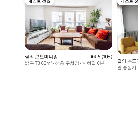
게스트 선호
게스트 
게스트 선호
게스트 
릴의 콘도미니엄
평점 4.9점(5점 만점), 
4.9 (109)
릴의 콘도
밝은 T3 62m² · 전용 주차장 · 지하철 6분
릴 중심가