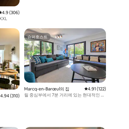
평점 4.9점(5점 만점), 후기 306개
4.9 (306)
XXL
슈퍼호스트
슈퍼호스트
Marcq-en-Barœul의 집
평점 4.91점(5점 만점),
4.91 (122)
릴 중심부에서 7분 거리에 있는 현대적인 저
점 4.94점(5점 만점), 후기 310개
4.94 (310)
택