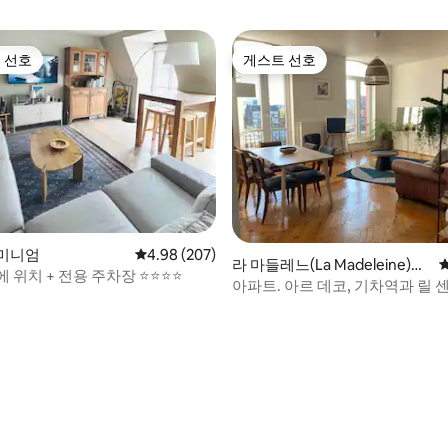
 선호
게스트 선호
스트 선호
게스트 선호
미니엄
평점 4.98점(5점 만점), 후기 207개
4.98 (207)
라 마들레느(La Madeleine)의
위치 + 전용 주차장 ⭐️⭐️⭐️⭐️
콘도미니엄
아파트. 아르 데코, 기차역과 릴 
후기 245개