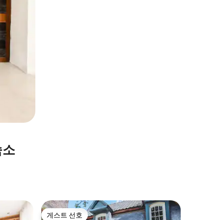
숙소
릴의 아
게스트 선호
게스트
게스트 선호
상위 게