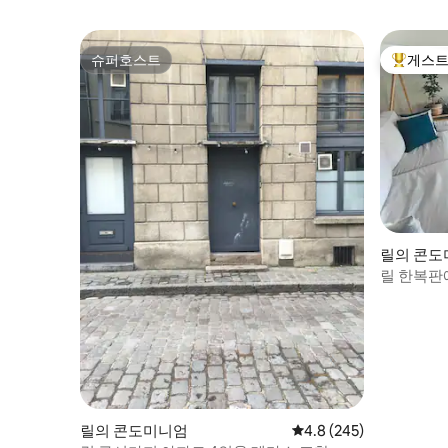
슈퍼호스트
게스트
슈퍼호스트
상위 게
릴의 콘도
릴 한복판에 
릴의 콘도미니엄
평점 4.8점(5점 만점), 
4.8 (245)