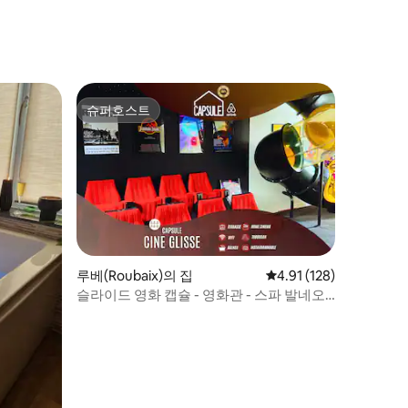
슈퍼호스트
슈퍼호스트
루베(Roubaix)의 집
평점 4.91점(5점 만점), 
4.91 (128)
슬라이드 영화 캡슐 - 영화관 - 스파 발네오 -
차고