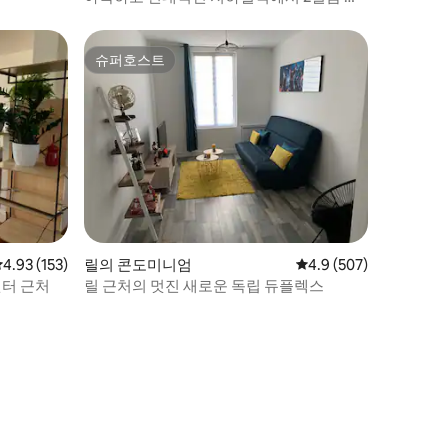
리, 릴 기차역에서 7분 거리
슈퍼호스트
슈퍼호스트
평점 4.93점(5점 만점), 후기 153개
4.93 (153)
릴의 콘도미니엄
평점 4.9점(5점 만점), 
4.9 (507)
센터 근처
릴 근처의 멋진 새로운 독립 듀플렉스