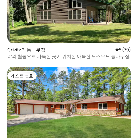
Crivitz의 통나무집
평점 5점(5
5 (79)
야외 활동으로 가득한 곳에 위치한 아늑한 노스우드 통나무집!
게스트 선호
게스트 선호