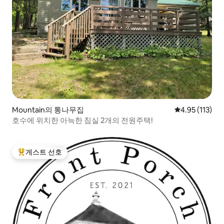
Mountain의 통나무집
평점 4.95점(5
4.95 (113)
호수에 위치한 아늑한 침실 2개의 전원주택!
게스트 선호
상위 게스트 선호