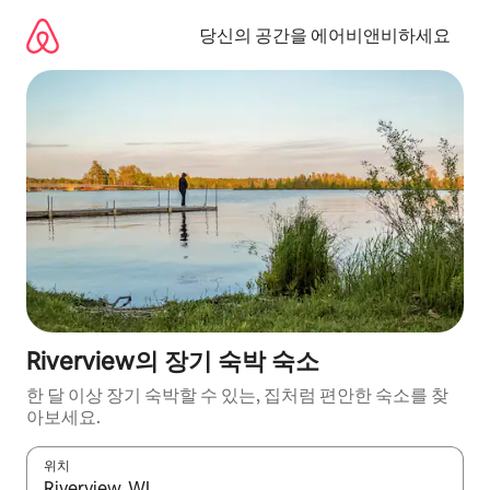
콘
텐
당신의 공간을 에어비앤비하세요
츠
로
바
로
가
기
Riverview의 장기 숙박 숙소
한 달 이상 장기 숙박할 수 있는, 집처럼 편안한 숙소를 찾
아보세요.
위치
결과가 나오면 위·아래 화살표 키를 사용하거나 터치 또는 스와이프