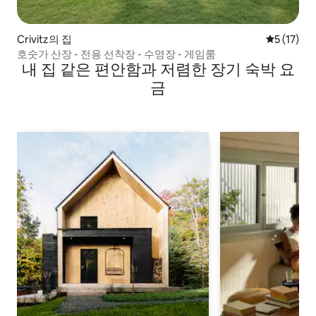
Crivitz의 집
평점 5점(5
5 (17)
호숫가 산장 - 전용 선착장 - 수영장 - 게임룸
내 집 같은 편안함과 저렴한 장기 숙박 요
금