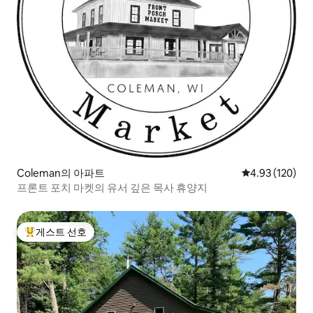
Coleman의 아파트
평점 4.93점(5점
4.93 (120)
프론트 포치 마켓의 유서 깊은 목사 휴양지
게스트 선호
상위 게스트 선호