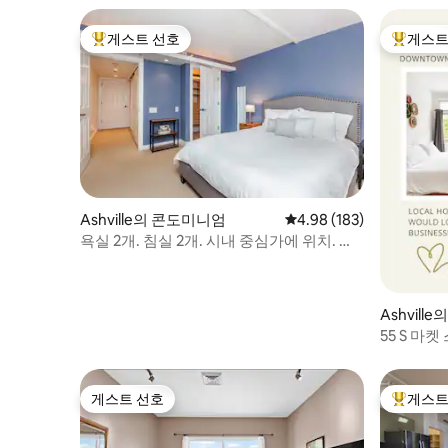
게스트 선호
게스트
상위 게스트 선호
상위 게
Ashville의 콘도미니엄
평점 4.98점(5점 만점), 
4.98 (183)
욕실 2개. 침실 2개. 시내 중심가에 위치. 조
용함.
Ashvil
55 S 마
게스트 선호
게스트
게스트 선호
상위 게