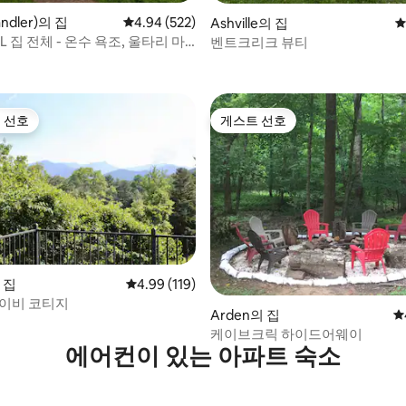
후기 607개
dler)의 집
평점 4.94점(5점 만점), 후기 522개
4.94 (522)
Ashville의 집
평
L 집 전체 - 온수 욕조, 울타리 마
벤트크리크 뷰티
 선호
게스트 선호
스트 선호
게스트 선호
의 집
평점 4.99점(5점 만점), 후기 119개
4.99 (119)
후기 123개
아이비 코티지
Arden의 집
평
케이브크릭 하이드어웨이
에어컨이 있는 아파트 숙소