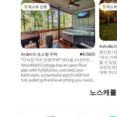
게스트 선호
게스트
상위 게스트 선호
상위 게
Ashville
등산로 | 
Arden의 초소형 주택
평점 5점(5점 만점), 
5 (560)
우나, 화덕
"우리 가
*아늑한 작은 전원주택* 애슈빌 시내까지 20
할 수 있었
분
Woodfield Cottage has an open floor
규모의 전
plan with full kitchen, one bed, one
대해 게스
bathroom, screened in porch with hot
처의 트레
tub, pellet grill and everything you need
온수 욕조,
for a relaxing retreat. You will have the
수 있습니
entire place all to yourself. Woodfield
노스캐롤
당에서 뛰
Cottage rests at the end of a cul-de-sac
커피를 마시
in a quiet neighborhood and is in a
취침 가능
perfect location to all the great things
산책로까지
Asheville has to offer. Just 8 mins from
까운 거리
the Asheville Regional Airport and a 20