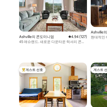
Ashvil
Ashville의 콘도미니엄
평점 4.94점(5점 만점), 
4.94 (127)
현대적인 
45 애슈랜드. 새로운 다운타운 럭셔리 콘도.
#304
게스트 선호
게스트 
상위 게스트 선호
게스트 