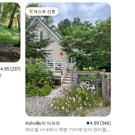
게스트 선호
상위 게스트 선호
점 4.95점(5점 만점), 후기 237개
4.95 (237)
소 여행
Ashville의 아파트
평점 4.99점(5점 만점), 
4.99 (346)
애슈빌 시내에서 10분 거리에 있어 편리합