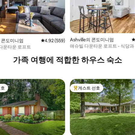
Ashville의 콘도미니엄
평
le의 콘도미니엄
평점 4.92점(5점 만점), 후기 559개
4.92 (559)
애슈빌 다운타운 로프트 - 식당과
후기 127개
다운타운 로프트
몇 걸음
가족 여행에 적합한 하우스 숙소
선호
게스트 선호
선호
상위 게스트 선호