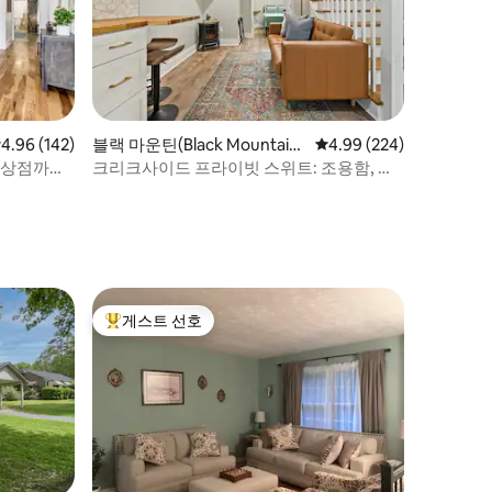
점 4.96점(5점 만점), 후기 142개
4.96 (142)
블랙 마운틴(Black Mountain)
평점 4.99점(5점 만점), 
4.99 (224)
의 콘도미니엄
 상점까지
크리크사이드 프라이빗 스위트: 조용함, 숲
이 많음, 마을 근처
게스트 선호
상위 게스트 선호