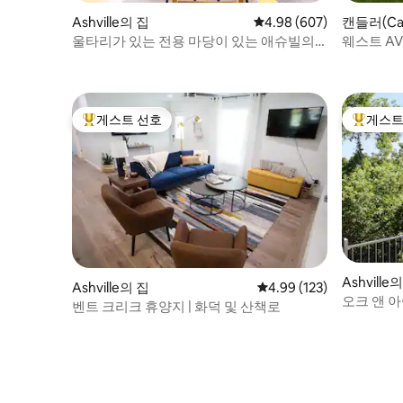
Ashville의 집
평점 4.98점(5점 만점), 
4.98 (607)
캔들러(Can
울타리가 있는 전용 마당이 있는 애슈빌의
웨스트 AV
아늑한 전원주택
당, 가까움
게스트 선호
게스트
상위 게스트 선호
상위 게
Ashville
Ashville의 집
평점 4.99점(5점 만점), 
4.99 (123)
오크 앤 
벤트 크리크 휴양지 | 화덕 및 산책로