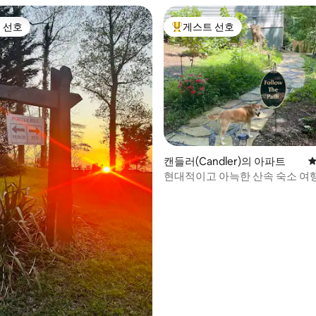
 선호
게스트 선호
스트 선호
상위 게스트 선호
캔들러(Candler)의 아파트
평
현대적이고 아늑한 산속 숙
후기 128개