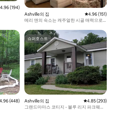
점 4.96점(5점 만점), 후기 194개
4.96 (194)
Ashville의 집
평점 4.96점(5점 만점), 
4.96 (151)
메리 앤의 숙소는 캐주얼한 시골 매력으로
가득합니다.
슈퍼호스트
슈퍼호스트
점 4.96점(5점 만점), 후기 448개
4.96 (448)
Ashville의 집
평점 4.85점(5점 만점), 
4.85 (293)
그랜드마마스 코티지 - 블루 리지 파크웨이,
빌트모어, 쇼핑 등에서 몇 분 거리에 있는 편
리한 위치!