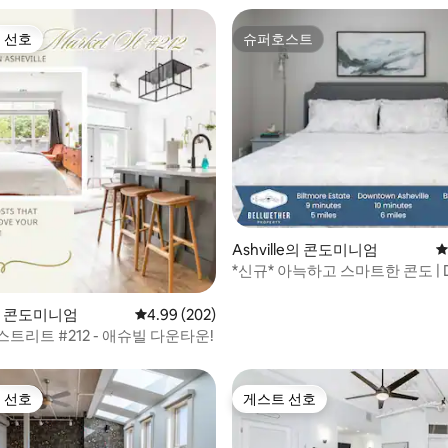
 선호
슈퍼호스트
스트 선호
슈퍼호스트
후기 183개
Ashville의 콘도미니엄
평
*신규* 아늑하고 스마트한 콘도 | 
어까지 10분
le의 콘도미니엄
평점 4.99점(5점 만점), 후기 202개
4.99 (202)
켓 스트리트 #212 - 애슈빌 다운타운!
 선호
게스트 선호
스트 선호
게스트 선호