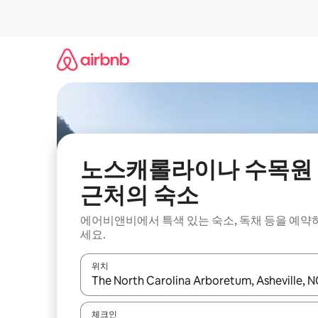
콘
텐
츠
로
바
로
가
기
노스캐롤라이나 수목원
근처의 숙소
에어비앤비에서 특색 있는 숙소, 독채 등을 예약
세요.
위치
결과가 나오면 위·아래 화살표 키를 사용하거나 터치
체크인