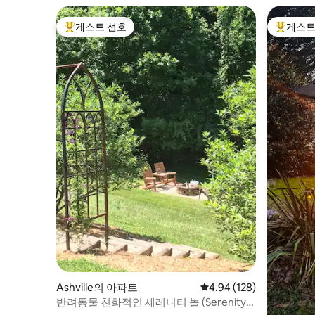
게스트 선호
게스트
상위 게스트 선호
상위 게
Ashville의 아파트
평점 4.94점(5점 만점), 
4.94 (128)
반려동물 친화적인 세레니티 놀 (Serenity