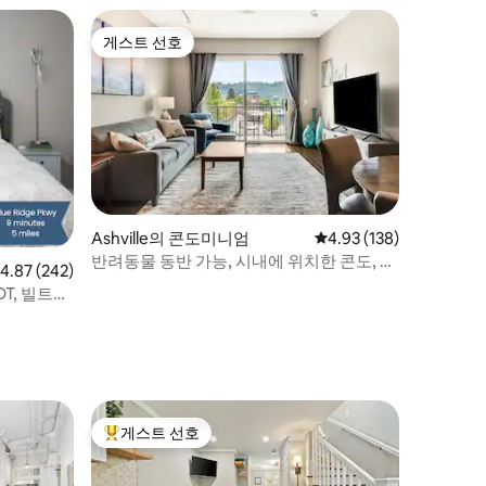
게스트 선호
게스트 선호
Ashville의 콘도미니엄
평점 4.93점(5점 만점), 
4.93 (138)
반려동물 동반 가능, 시내에 위치한 콘도, 안
점 4.87점(5점 만점), 후기 242개
4.87 (242)
전한 주차
DT, 빌트모
게스트 선호
상위 게스트 선호