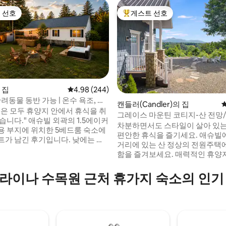
 선호
게스트 선호
스트 선호
상위 게스트 선호
의 집
평점 4.98점(5점 만점), 후기 244개
4.98 (244)
반려동물 동반 가능 | 온수 욕조, 사
캔들러(Candler)의 집
후기 560개
족은 모두 휴양지 안에서 휴식을 취
그레이스 마운틴 코티지-산 전망
습니다." 애슈빌 외곽의 1.5에이커
+프라이버트
차분하면서도 스타일이 살아 있
용 부지에 위치한 5베드룸 숙소에
편안한 휴식을 즐기세요. 애슈빌에
트가 남긴 후기입니다. 낮에는 근
거리에 있는 산 정상의 전원주택
일과 강을 달리고, 돌아왔을 때는
함을 즐겨보세요. 매력적인 휴양
 사우나, 나무 아래의 화덕을 즐길
구석에서 산의 파노라마 전망을
다. 반려견들이 울타리가 있는 마
요. 야외 화덕 옆에서 휴식을 취하
라이나 수목원 근처 휴가지 숙소의 인기
어다니는 동안 현관 베란다에서
나는 하늘 아래에서 스모어를 구
며 보내는 아침. 침실 5개에 12명
숨 막히는 일몰을 배경으로 야외 
. 블루 리지 파크웨이와 벤트 크릭
겨보세요. 이 아늑한 전원주택은 
 1마일, 애슈빌 시내까지 차로 가
수 있으며, 평온함과 자연의 포옹
에 있습니다.
족이나 친구에게 안성맞춤입니다