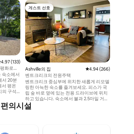
Ashvil
게스트 선호
게스트
게스트 선호
상위 게
애슈빌 -
거와 하이
산악 자전
우거진 파
벤트 크리
스 피나클
으며 10
있습니다.
강, 블루
습니다. 유서 깊은 빌트모어 에스테이트, 뉴
평점 4.97점(5점 만점), 후기 133개
4.97 (133)
벨기에 브
/평화로움
Ashville의 집
평점 4.94점(5점 만점), 
4.94 (266)
양한 관광
는 숙소에서
이내에 도
벤트크리크의 전원주택
서 20분
벤트크리크 중심부에 위치한 새롭게 리모델
에서 평온
링한 아늑한 숙소를 즐겨보세요. 피스가 국
지의 구석
립 숲 바로 옆에 있는 전용 드라이브에 위치
 감상해보세
하고 있습니다. 숙소에서 불과 2.5마일 거리
며 별이 빛
 편의시설
에 꿈꾸던 하이킹 및 자전거 트레일이 있습
워보세요.
니다! 애슈빌 아울렛 몰도 2.5마일 거리에 있
식사를 즐
으며, 애슈빌 수목원과 블루리지 파크웨이
4명이 머물
입구까지 2.2마일, I-26에서 4마일 거리에
을 찾는 가
있습니다. I-26을 타면 애슈빌 시내에서 불
. 편안함과
과 5.2마일 거리에 있습니다. 이 아름다운 지