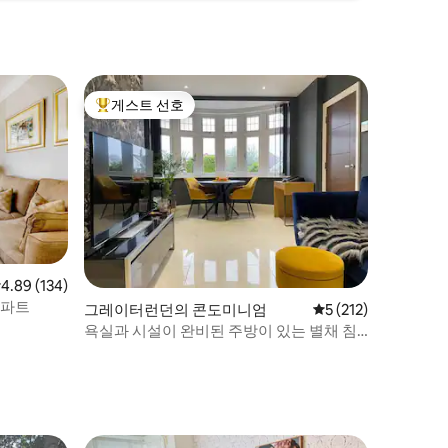
게스트 선호
상위 게스트 선호
점 4.89점(5점 만점), 후기 134개
4.89 (134)
아파트
그레이터런던의 콘도미니엄
평점 5점(5점 만점), 
5 (212)
욕실과 시설이 완비된 주방이 있는 별채 침
대 1개