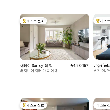
게스트 선호
게스트
상위 게스트 선호
상위 게
Englefie
서레이(Surrey)의 집
평점 4.93점(5점 만점), 
4.93 (167)
윈저 성, 
버지니아워터 가족 여행
하우스
게스트 선호
게스트 
상위 게스트 선호
게스트 