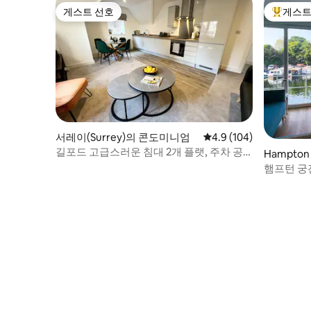
게스트 선호
게스트
게스트 선호
상위 게
서레이(Surrey)의 콘도미니엄
평점 4.9점(5점 만점), 
4.9 (104)
길포드 고급스러운 침대 2개 플랫, 주차 공
Hampto
간 포함
햄프턴 궁