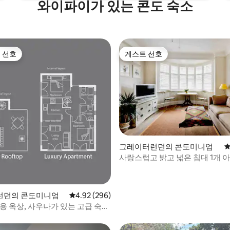
와이파이가 있는 콘도 숙소
 선호
게스트 선호
스트 선호
게스트 선호
그레이터런던의 콘도미니엄
평
후기 149개
사랑스럽고 밝고 넓은 침대 1개 
런던의 콘도미니엄
평점 4.92점(5점 만점), 후기 296개
4.92 (296)
용 옥상, 사우나가 있는 고급 숙소