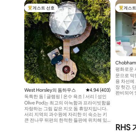
게스트 선호
게스트
상위 게스트 선호
상위 게
Chobha
평화로운 
간
문으로 막
용 차선에
장 헛간. 단기 또는 장기 숙박을 위한 시설이
West Horsley의 돔하우스
평점 4.94점(5점 만점), 
4.94 (403)
완비되어 
독특한 돔 | 글램핑 | 온수 욕조 | 서리 | 성인
전소. 많
Olive Pod는 최고의 아늑함과 프라이빗함을
다. 현지 
자랑하는 그림 같은 지오 돔 휴양지입니다.
다. 걸어서
서리 지역의 과수원에 자리한 이 숙소는 키
레스토랑, 독립
큰 전나무 뒤편의 한적한 들판에 위치해 있
에서 차로 
RHS
으며, 근처에 다른 포드나 텐트가 없습니다.
서 런던으로 가는
프로포즈, 기념일, 생일, 신혼여행을 위한 성
절함. 친