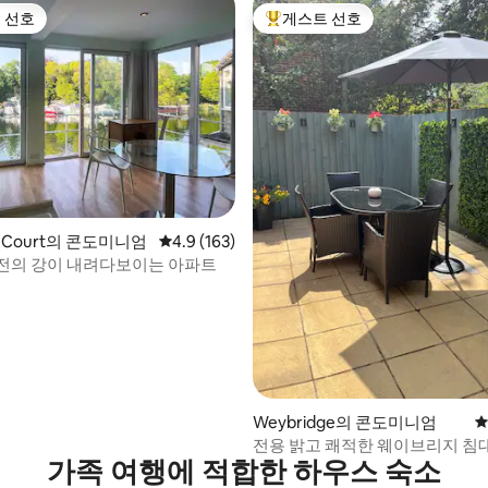
 선호
게스트 선호
스트 선호
상위 게스트 선호
후기 104개
n Court의 콘도미니엄
평점 4.9점(5점 만점), 후기 163개
4.9 (163)
전의 강이 내려다보이는 아파트
Weybridge의 콘도미니엄
평
전용 밝고 쾌적한 웨이브리지 침대
가족 여행에 적합한 하우스 숙소
트