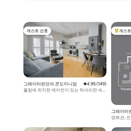
게스트 선호
게스트
게스트 선호
상위 게
그레이터런던의 콘도미니엄
평점 4.95점(5점 만점), 
4.95 (149)
풀럼에 위치한 에어컨이 있는 럭셔리한 숙
소(1층 아파트).
그레이터
영화관, 전
(1구역)