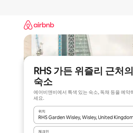
콘
텐
츠
로
바
로
가
기
RHS 가든 위즐리 근처
숙소
에어비앤비에서 특색 있는 숙소, 독채 등을 예약
세요.
위치
결과가 나오면 위·아래 화살표 키를 사용하거나 터치
체크인