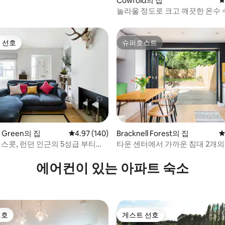
Cowfold의 집
평
놀라울 정도로 크고 깨끗한 온수 
원 풍경
 선호
슈퍼호스트
스트 선호
슈퍼호스트
ld Green의 집
평점 4.97점(5점 만점), 후기 140개
4.97 (140)
Bracknell Forest의 집
평
후기 167개
애스콧, 런던 인근의 5성급 부티크
타운 센터에서 가까운 침대 2개의
에어컨이 있는 아파트 숙소
선호
게스트 선호
선호
게스트 선호