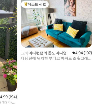
게스트 선호
상위 게스트 선호
그레이터런던의 콘도미니엄
평점 4.94점(5점 만점), 
4.94 (107)
테딩턴에 위치한 부티크 아파트 조 & 그레이
시의 숙소
점 4.99점(5점 만점), 후기 194개
4.99 (194)
 1개 아파