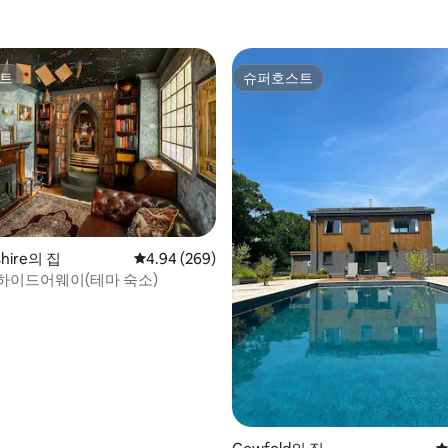
트
슈퍼호스트
트
슈퍼호스트
후기 296개
shire의 집
평점 4.94점(5점 만점), 후기 269개
4.94 (269)
하이드어웨이(테마 숙소)