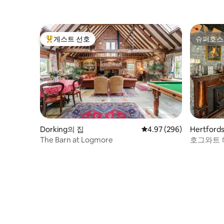
게스트 선호
슈퍼호스
상위 게스트 선호
슈퍼호스
Dorking의 집
평점 4.97점(5점 만점), 
4.97 (296)
Hertford
The Barn at Logmore
호그와트 