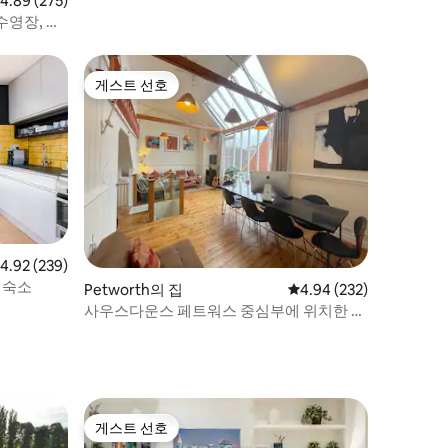
점 4.89점(5점 만점), 후기 275개
4.89 (275)
수영장, 전
게스트 선호
게스트 선호
점 4.92점(5점 만점), 후기 239개
4.92 (239)
 숙소
Petworth의 집
평점 4.94점(5점 만점), 
4.94 (232)
사우스다운스 페트워스 중심부에 위치한 독
특한 펜트하우스
게스트 선호
게스트 선호