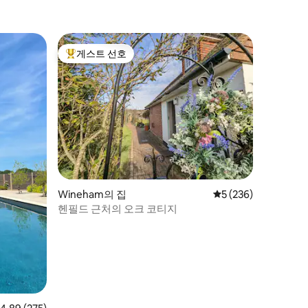
게스트 선호
상위 게스트 선호
Wineham의 집
평점 5점(5점 만점), 
5 (236)
헨필드 근처의 오크 코티지