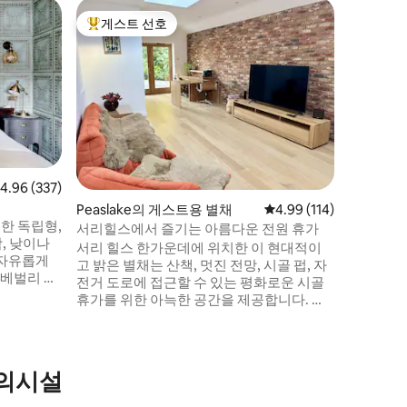
Addles
게스트 선호
게스트
상위 게스트 선호
상위 게
팅커벨 
독특한 개
마음에 드
지에 자리 잡고 
온수 욕조
왜가리가 
크에서 낚
에 새로 
입니다. 불안과 스트레스의 증상을 개선하
점 4.96점(5점 만점), 후기 337개
4.96 (337)
는 데 도
Peaslake의 게스트용 별채
평점 4.99점(5점 만점), 
4.99 (114)
줍니다. 
한 독립형,
하고 정신
서리힐스에서 즐기는 아름다운 전원 휴가
, 낮이나
서리 힐스 한가운데에 위치한 이 현대적이
 자유롭게
고 밝은 별채는 산책, 멋진 전망, 시골 펍, 자
전거 도로에 접근할 수 있는 평화로운 시골
 나뭇잎이
휴가를 위한 아늑한 공간을 제공합니다. 전
으며, 아
용 1베드 공간은 저희 숙소에 붙어 있지만 필
 웨이트로스
요할 때 전용 출입구, 야외 파티오 및 석조 화
덕과 함께 완전히 분리되도록 설정되어 있
(또는 기
습니다. 주말 휴양, 야외 모험, 조용한 재택
편의시설
근무 숙박 등 어떤 목적으로 오시든, 서리의
가장 아름다운 환경 중 한 곳에서 현대적인