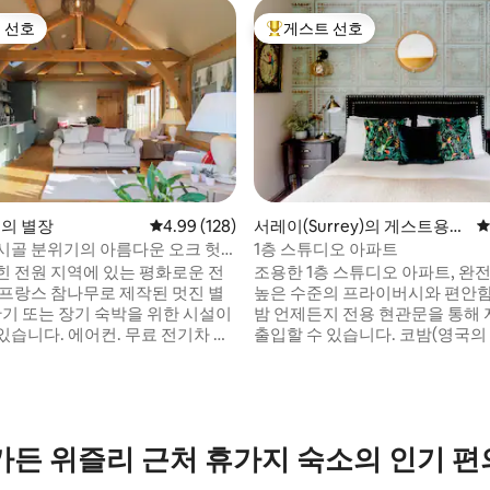
 선호
게스트 선호
스트 선호
상위 게스트 선호
m의 별장
평점 4.99점(5점 만점), 후기 128개
4.99 (128)
서레이(Surrey)의 게스트용
평
별채
시골 분위기의 아름다운 오크 헛
1층 스튜디오 아파트
힌 전원 지역에 있는 평화로운 전
조용한 1층 스튜디오 아파트, 완전
 프랑스 참나무로 제작된 멋진 별
높은 수준의 프라이버시와 편안함
밤 언제든지 전용 현관문을 통해
후기 403개
있습니다. 에어컨. 무료 전기차 충
출입할 수 있습니다. 코밤(영국의 베벌리 힐
은 공공 산책로가 가까이에 있습니
스라고 불림)의 조용하고 안전한
상점은 도보로 10분 거리에 있습니
우거진 막다른 골목에 위치하고 있
 갈 수 있는 거리에 가스트로 펍,
이비, 게스트로 펍, 부티크 상점,
 상점이 있습니다. M25 (J11)
등이 있습니다. 운전: 옥스샷역까지 5분,
가까운 거리에 있습니다. 워킹에
M25까지 10분, 길퍼드까지 20분
 가든 위즐리 근처 휴가지 숙소의 인기 
 고속철도. 성소수자 + 친
차). 공항: 히드로(10마일), 개트윅(16마일).
절한 스파니엘과 샴 고양이.
런던 워털루행 기차: 35분.