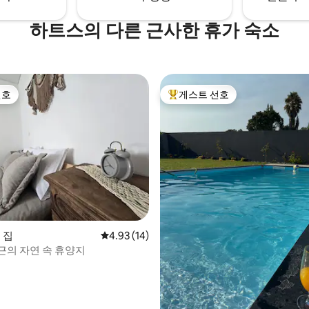
하트스의 다른 근사한 휴가 숙소
선호
게스트 선호
선호
상위 게스트 선호
 후기 36개
의 집
평점 4.93점(5점 만점), 후기 14개
4.93 (14)
근의 자연 속 휴양지