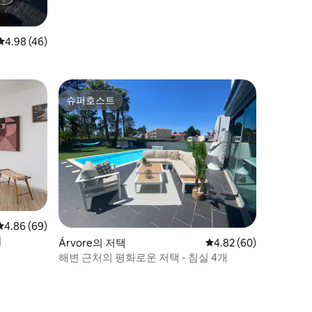
평점 4.98점(5점 만점), 후기 46개
4.98 (46)
슈퍼호스트
슈퍼호스트
평점 4.86점(5점 만점), 후기 69개
4.86 (69)
지
Árvore의 저택
평점 4.82점(5점 만점),
4.82 (60)
해변 근처의 평화로운 저택 - 침실 4개