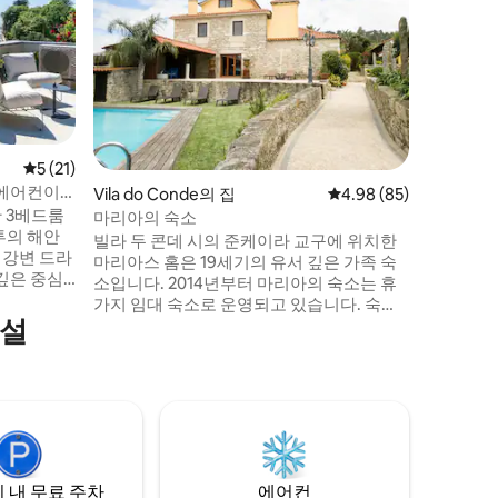
이 모습을
앞에 잠들
돌아다니는
한 풍경과
뜯는 모습
도 편안한
고 몸이 
또는 2명
평점 5점(5점 만점), 후기 21개
5 (21)
로 가는 
 에어컨이
Vila do Conde의 집
평점 4.98점(5점 만점),
4.98 (85)
에서 몰입
한 3베드룸
은 제공되
마리아의 숙소
투의 해안
빌라 두 콘데 시의 준케이라 교구에 위치한
 강변 드라
마리아스 홈은 19세기의 유서 깊은 가족 숙
깊은 중심
소입니다. 2014년부터 마리아의 숙소는 휴
의 전망을
가지 임대 숙소로 운영되고 있습니다. 숙소
하며 칵테
시설
가 위치한 3500㎡ 규모의 부지는 자연을 사
 욕실이 있
랑하는 사람들에게 이상적입니다. 숙소 내
 잠들어보
부에는 대형 친구 모임이나 안전하고 조용
비치 타월,
한 가족 휴가에 필요한 프라이버시를 유지
하며 진정
하면서 휴식을 취하고 식사를 할 수 있는 야
기를 경험해
외 공간이 여러 개 있습니다. 이 모든 것이 포
르투갈 북부의 가장 큰 도시에서 가까운 거
리에 있습니다.
 내 무료 주차
에어컨