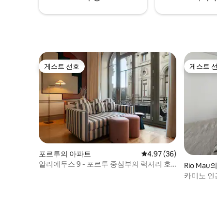
게스트 선호
게스트 
게스트 선호
게스트 
포르투의 아파트
평점 4.97점(5점 만점),
4.97 (36)
알리에두스 9 - 포르투 중심부의 럭셔리 호
Rio Mau
텔
카미노 인