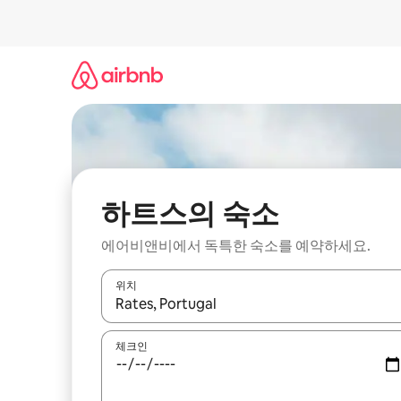
콘
텐
츠
로
바
로
가
기
하트스의 숙소
에어비앤비에서 독특한 숙소를 예약하세요.
위치
결과가 나오면 위·아래 화살표 키를 사용하거나 터치
체크인