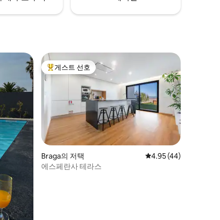
게스트 선호
상위 게스트 선호
Braga의 저택
평점 4.95점(5점 만점),
4.95 (44)
에스페란사 테라스