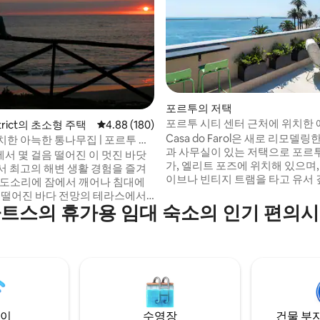
포르투의 저택
포르투 시티 센터 근처에 위치한
후기 165개
istrict의 초소형 주택
평점 4.88점(5점 만점), 후기 180개
4.88 (180)
완비된 오션프런트 빌라
Casa do Farol은 새로 리모델링
치한 아늑한 통나무집 | 포르투 근
과 사무실이 있는 저택으로 포르
과 와인
서 몇 걸음 떨어진 이 멋진 바닷
가, 엘리트 포즈에 위치해 있으며,
서 최고의 해변 생활 경험을 즐겨
이브나 빈티지 트램을 타고 유서 
지까지 10분 거리입니다. 대서양
음 떨어진 바다 전망의 테라스에서
감상하며, 옥상에서 석양을 감상
트스의 휴가용 임대 숙소의 인기 편의
를 즐겨보세요. 그런 다음 해변까
일을 마시고, 호텔급 침대와 전용
 상쾌한 바다 목욕을 즐기고 바다
는 실내 온도 조절 스위트룸에서
아풀리아에 위치한 이
세요. 오크 바닥, 예술적인 조명, 
스는 고속 와이파이와 무료 주차
넓은 라운지 공간. 조용하고 안전
고 있으며, 바다 위로 지는 석양을
한 분위기: 인파 없이 도시의 활
벽한 환경입니다. 해변 휴가
보세요.
인 휴양지를 찾고 계신다면, 이 경
게 누리실 수 있습니다.
이
수영장
건물 부지