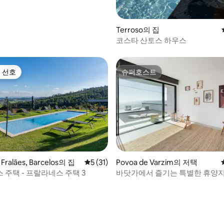
Terroso의 집
코스타 산토스 하우스
 선호
슈퍼호스트
스트 선호
슈퍼호스트
Fralães, Barcelos의 집
평점 5점(5점 만점), 후기 31개
5 (31)
Povoa de Varzim의 저택
 주택 - 프랄라네스 주택 3
바닷가에서 즐기는 특별한 휴양
 후기 68개