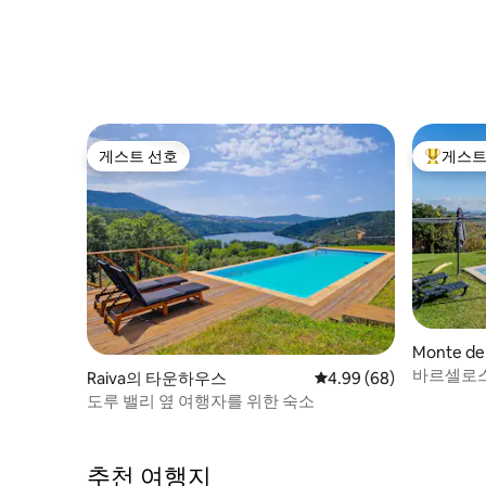
게스트 선호
게스트
게스트 선호
상위 게
Monte de 
바르셀로스
Raiva의 타운하우스
평점 4.99점(5점 만점),
4.99 (68)
도루 밸리 옆 여행자를 위한 숙소
추천 여행지