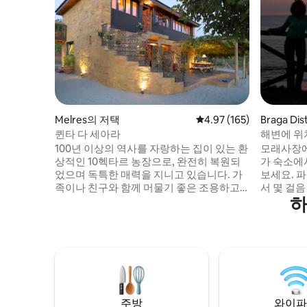
Melres의 저택
평점 4.97점(5점 만점), 
4.97 (165)
Braga D
퀸타 다 세아라
해변에 위
처 | 석양
100년 이상의 역사를 자랑하는 집이 있는 환
모래사장에
상적인 10헥타르 농장으로, 완전히 복원되
가 숙소에
었으며 독특한 매력을 지니고 있습니다. 가
보세요. 파도소리에 잠에서 깨어나 침대에
족이나 친구와 함께 머물기 좋은 조용하고
서 몇 걸
하
사랑스러운 숙소입니다. 포르투 도심에서
아침 식사
25km(고속도로) 떨어진 멜레스에 위치해
지 걸어가
있습니다. 조용하고 아름다우며, 웅장한 해
에서 재충전하세요. 
수 수영장과 트레킹을 즐길 수 있는 아름다
비치 하우
운 장소가 있습니다. 또한 리오 도루에서
장을 갖추
2km 거리에 있어 환상적인 보트 타기, 수상
감상하기에 완
및 웨이크보드 등을 즐길 수 있습니다. 매일
나 낭만적
아침 신선한 빵을 무료로 제공합니다.
험을 손쉽
주방
와이파