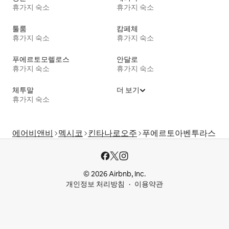
휴가지 숙소
휴가지 숙소
툴룸
캄페체
휴가지 숙소
휴가지 숙소
푸에르토모렐로스
안달로
휴가지 숙소
휴가지 숙소
체투말
더 보기
휴가지 숙소
에어비앤비
멕시코
킨타나로오주
푸에르토아벤투라스
© 2026 Airbnb, Inc.
개인정보 처리방침
이용약관