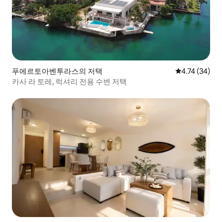
푸에르토아벤투라스의 저택
평점 4.74점(5
4.74 (34)
카사 라 토레, 럭셔리 전용 수변 저택