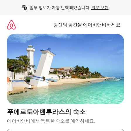
콘
일부 정보가 자동 번역되었습니다. 
원문 보기
텐
츠
로
당신의 공간을 에어비앤비하세요
바
로
가
기
푸에르토아벤투라스의 숙소
에어비앤비에서 독특한 숙소를 예약하세요.