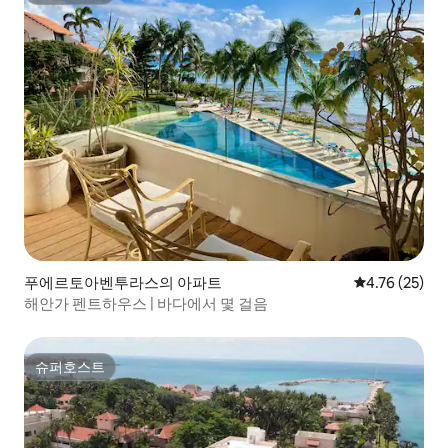
푸에르토아벤투라스의 아파트
평점 4.76점(5
4.76 (25)
해안가 펜트하우스 | 바다에서 몇 걸음
슈퍼호스트
슈퍼호스트