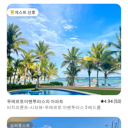
게스트 선호
상위 게스트 선호
푸에르토아벤투라스의 아파트
평점 4.94점(5
4.94 (53)
비치프론트-시브뷰-푸에르토 아벤투라스 3 베드룸
슈퍼호스트
슈퍼호스트