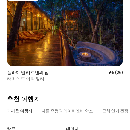
플라야 델 카르멘의 집
평점 5점(5
5 (26)
라이스 드 아과 빌라
추천 여행지
가까운 여행지
다른 유형의 에어비앤비 숙소
근처 인기 관광
캉쿤
메리다