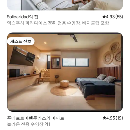
Solidaridad의 집
평점 4.93점(5
4.93 (55)
엑스푸하 파라다이스 3BR, 전용 수영장, 비치클럽 포함
게스트 선호
게스트 선호
푸에르토아벤투라스의 아파트
평점 4.95점(5
4.95 (19)
놀라운 전용 수영장 PH