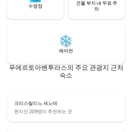
건물 부지 내 무료 주
수영장
차
에어컨
푸에르토아벤투라스의 주요 관광지 근처
숙소
크리스탈리노 세노테
현지인 209명이 추천하는 곳