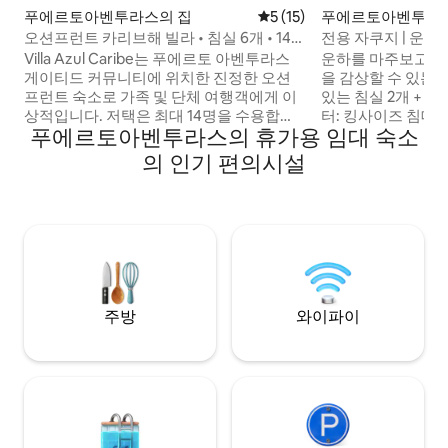
푸에르토아벤투라스의 집
평점 5점(5점 만점), 후기 15
5 (15)
푸에르토아벤투라
니엄
오션프런트 카리브해 빌라 • 침실 6개 • 14
전용 자쿠지 | 운하
명 수용 가능
Villa Azul Caribe는 푸에르토 아벤투라스
운하를 마주보고 있
게이티드 커뮤니티에 위치한 진정한 오션
을 감상할 수 있는 
프런트 숙소로 가족 및 단체 여행객에게 이
있는 침실 2개 + 반 
상적입니다. 저택은 최대 14명을 수용합니
터: 킹사이즈 침대,
푸에르토아벤투라스의 휴가용 임대 숙소
다. - 카리브해를 마주하는 전용 욕실이 있
납장. 두 번째 침실
는 킹 사이즈 침대가 있는 침실 4개 - 4명 숙
대와 3개의 풀사이
의 인기 편의시설
박 가능한 이층 침대 객실 - 킹사이즈 침대
트런들 침대 2개(사
와 전용 욕실이 있는 개인 카시타 전용 수영
(이중 냉장고, 식기
장, 지붕이 있는 야외 식사 공간, 집 전체에
간. 수영장, 바비큐,
서 빠르고 안정적인 인터넷, 일주일에 6일
셀프 체크인. 업무
진행되는 하우스키핑을 즐겨보세요. 마리
이. 마리나, 해변,
나는 길 건너편에 있습니다. 도보로 5~15분
거리에 스노클링, 보트 타기, 50개에 가까운
카페와 레스토랑이 있습니다.
주방
와이파이