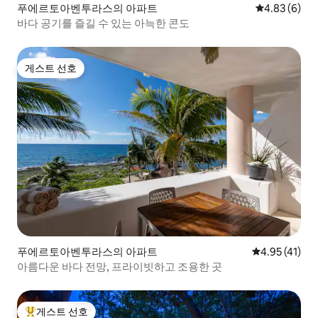
푸에르토아벤투라스의 아파트
평점 4.83점(
4.83 (6)
바다 공기를 즐길 수 있는 아늑한 콘도
게스트 선호
게스트 선호
푸에르토아벤투라스의 아파트
평점 4.95점(
4.95 (41)
아름다운 바다 전망, 프라이빗하고 조용한 곳
게스트 선호
상위 게스트 선호