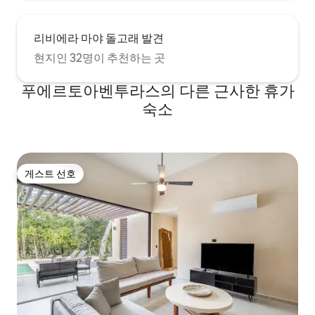
리비에라 마야 돌고래 발견
현지인 32명이 추천하는 곳
푸에르토아벤투라스의 다른 근사한 휴가
숙소
게스트 선호
게스트 선호