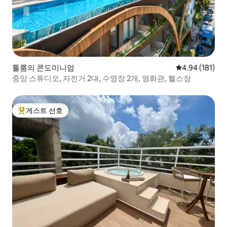
툴룸의 콘도미니엄
평점 4.94점(5
4.94 (181)
중앙 스튜디오, 자전거 2대, 수영장 2개, 영화관, 헬스장
게스트 선호
상위 게스트 선호