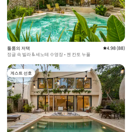
툴룸의 저택
평점 4.98점(5
4.98 (88)
정글 속 빌라 & 세노테 수영장 • 젠 칸토 누풀
게스트 선호
게스트 선호