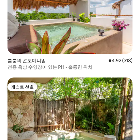
툴룸의 콘도미니엄
평점 4.92점(5점
4.92 (318)
전용 옥상 수영장이 있는 PH • 훌륭한 위치
게스트 선호
게스트 선호