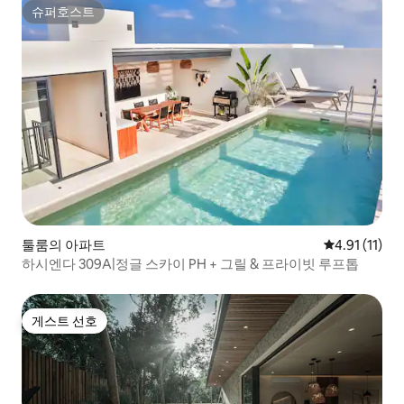
슈퍼호스트
슈퍼호스트
툴룸의 아파트
평점 4.91점(
4.91 (11)
하시엔다 309A|정글 스카이 PH + 그릴 & 프라이빗 루프톱
게스트 선호
게스트 선호