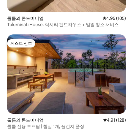
툴룸의 콘도미니엄
평점 4.95점(5점
4.95 (105)
Tuluminati House: 럭셔리 펜트하우스 + 일일 청소 서비스
게스트 선호
게스트 선호
툴룸의 콘도미니엄
평점 4.91점(5
4.91 (128)
툴룸 전용 루프탑 | 침실 1개, 플런지 풀장