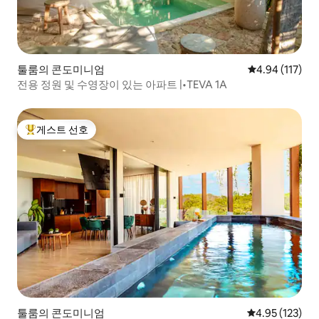
툴룸의 콘도미니엄
평점 4.94점(5
4.94 (117)
전용 정원 및 수영장이 있는 아파트 |•TEVA 1A
게스트 선호
상위 게스트 선호
툴룸의 콘도미니엄
평점 4.95점(5
4.95 (123)