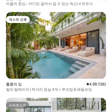
마을의 중심 - 어디든 걸어서 갈 수 있는 독신녀 하우스
게스트 선호
게스트 선호
툴룸의 집
평점 4.98점(5점
4.98 (126)
빌라 발레리아 | 럭셔리 침실 4개 + 루프탑 & 패들보딩
슈퍼호스트
슈퍼호스트