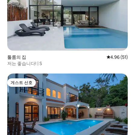
툴룸의 집
평점 4.96점(5
4.96 (51)
저는 좋습니다! | S
게스트 선호
게스트 선호