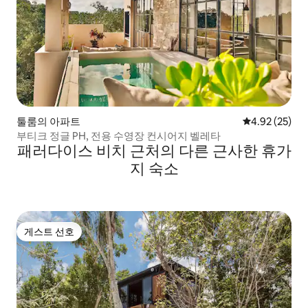
툴룸의 아파트
평점 4.92점(5
4.92 (25)
부티크 정글 PH, 전용 수영장 컨시어지 벨레타
패러다이스 비치 근처의 다른 근사한 휴가
지 숙소
게스트 선호
게스트 선호