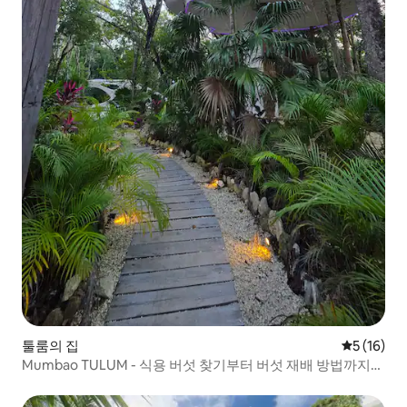
툴룸의 집
평점 5점(5
5 (16)
Mumbao TULUM - 식용 버섯 찾기부터 버섯 재배 방법까지
모두 배우는 휴양지