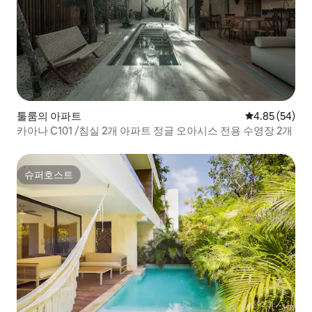
툴룸의 아파트
평점 4.85점(5
4.85 (54)
카아나 C101 /침실 2개 아파트 정글 오아시스 전용 수영장 2개
슈퍼호스트
슈퍼호스트