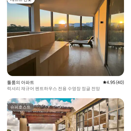
게스트 선호
툴룸의 아파트
평점 4.95점(5
4.95 (40)
럭셔리 재규어 펜트하우스 전용 수영장 정글 전망
슈퍼호스트
슈퍼호스트