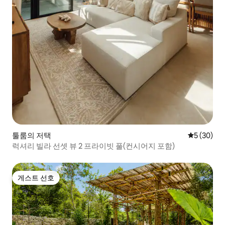
툴룸의 저택
평점 5점(5
5 (30)
럭셔리 빌라 선셋 뷰 2 프라이빗 풀(컨시어지 포함)
게스트 선호
게스트 선호