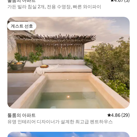
툴룸의 아파트
평점 4.67점(
4.67 (3)
가든 빌라 침실 2개, 전용 수영장, 빠른 와이파이
게스트 선호
게스트 선호
툴룸의 아파트
평점 4.86점(5
4.86 (29)
유명 인테리어 디자이너가 설계한 최고급 펜트하우스