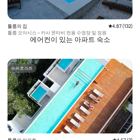
툴룸의 집
평점 4.87점(5
4.87 (132)
툴룸 오아시스 – 카사 몬타비 전용 수영장 및 정원
에어컨이 있는 아파트 숙소
슈퍼호스트
슈퍼호스트