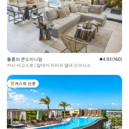
툴룸의 콘도미니엄
평점 4.93점(5점
4.93 (160)
카사 아고스토 | 알데아 자마의 열대 오아시스
게스트 선호
상위 게스트 선호