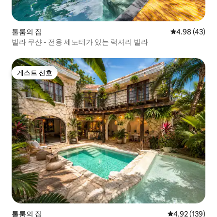
툴룸의 집
평점 4.98점(5
4.98 (43)
빌라 쿠샨 - 전용 세노테가 있는 럭셔리 빌라
게스트 선호
게스트 선호
툴룸의 집
평점 4.92점(5점
4.92 (139)