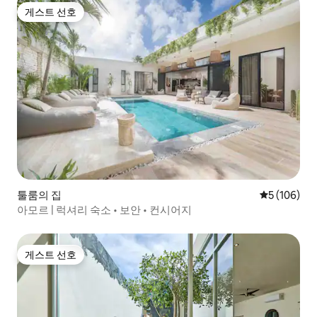
게스트 선호
게스트 선호
툴룸의 집
평점 5점(5점
5 (106)
아모르 | 럭셔리 숙소 • 보안 • 컨시어지
게스트 선호
게스트 선호