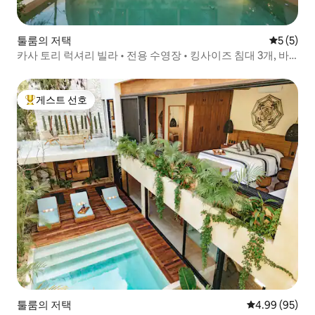
툴룸의 저택
평점 5점(
5 (5)
카사 토리 럭셔리 빌라 • 전용 수영장 • 킹사이즈 침대 3개, 바
비큐
게스트 선호
상위 게스트 선호
툴룸의 저택
평점 4.99점(5
4.99 (95)