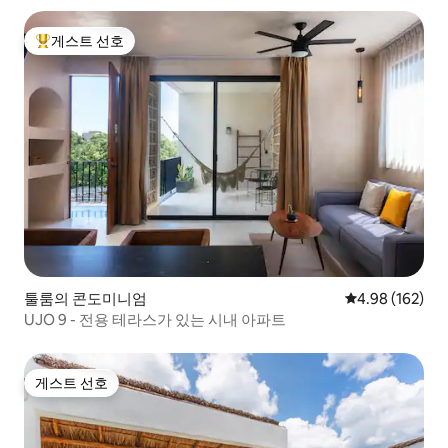
게스트 선호
상위 게스트 선호
툴룸의 콘도미니엄
평점 4.98점(5점
4.98 (162)
UJO 9 - 전용 테라스가 있는 시내 아파트
게스트 선호
게스트 선호