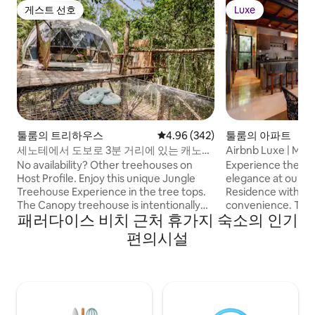
게스트 선호
Luxe
게스트 선호
Luxe
툴룸의 트리하우스
평점 4.96점(5점 만점), 후기 342
4.96 (342)
툴룸의 아파트
세노테에서 도보로 3분 거리에 있는 캐노피
Airbnb Luxe | Maya
정글 트리하우스
Rated
No availability? Other treehouses on
Experience the ep
Host Profile. Enjoy this unique Jungle
elegance at our B
Treehouse Experience in the tree tops.
Residence with sty
The Canopy treehouse is intentionally
convenience. TEMPLIA is a unique,
패러다이스 비치 근처 휴가지 숙소의 인기
elevated (height: 6 Mts/20ft) and
luxurious 2BR/2BA
shaped amongst the trees. A spacious
pool, outdoor hot
편의시설
Eco dome gives you all the comfort of
winning Mayan-insp
Glamping: King bed, private bathroom &
equipped kitchen,
HIGH SPEED fan. Relax in nature, swing
fast WiFi, and any 
the hammock enjoying the views or
needed. Discover 
gaze at the stars. The property is
luxury and comfort
located 10-15 MIN DRIVE from different
who value design, p