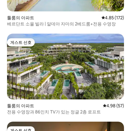
툴룸의 아파트
평점 4.85점(5
4.85 (172)
베르단트 소울 빌라 | 알데아 자마의 2베드룸+전용 수영장
게스트 선호
게스트 선호
툴룸의 아파트
평점 4.98점(5
4.98 (57)
전용 수영장과 86인치 TV가 있는 정글 2층 로프트
게스트 선호