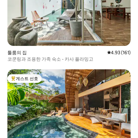
툴룸의 집
평점 4.93점(5
4.93 (161)
코쿤링과 조용한 가족 숙소 - 카사 플라밍고
게스트 선호
상위 게스트 선호