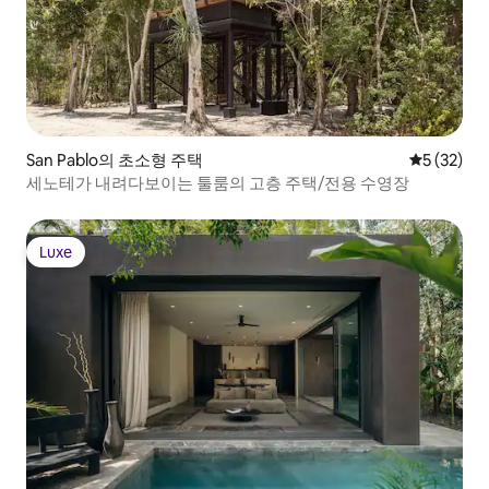
San Pablo의 초소형 주택
평점 5점(5
5 (32)
세노테가 내려다보이는 툴룸의 고층 주택/전용 수영장
Luxe
Luxe