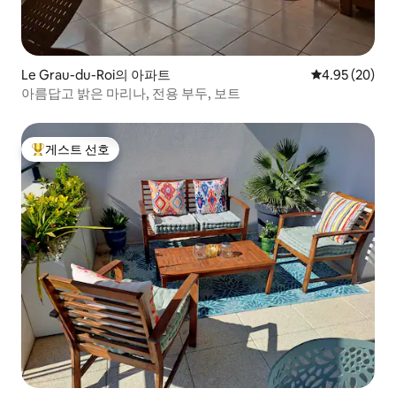
Le Grau-du-Roi의 아파트
평점 4.95점(5
4.95 (20)
아름답고 밝은 마리나, 전용 부두, 보트
게스트 선호
상위 게스트 선호