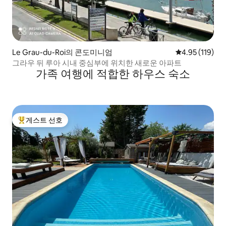
Le Grau-du-Roi의 콘도미니엄
평점 4.95점(5
4.95 (119)
그라우 뒤 루아 시내 중심부에 위치한 새로운 아파트
가족 여행에 적합한 하우스 숙소
게스트 선호
상위 게스트 선호