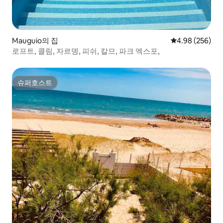
Mauguio의 집
평점 4.98점(5점
4.98 (256)
로프트, 클림, 자르뎅, 피쉬, 칼므, 파크 엑스포,
슈퍼호스트
슈퍼호스트