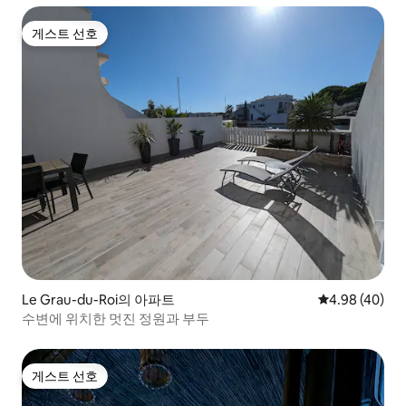
게스트 선호
게스트 선호
Le Grau-du-Roi의 아파트
평점 4.98점(5
4.98 (40)
수변에 위치한 멋진 정원과 부두
게스트 선호
게스트 선호