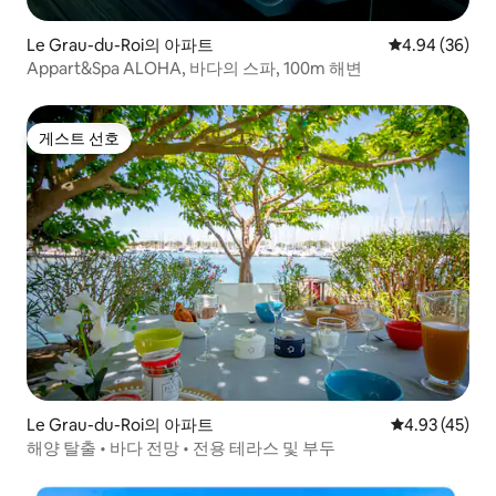
Le Grau-du-Roi의 아파트
평점 4.94점(5
4.94 (36)
Appart&Spa ALOHA, 바다의 스파, 100m 해변
게스트 선호
게스트 선호
Le Grau-du-Roi의 아파트
평점 4.93점(5
4.93 (45)
해양 탈출 • 바다 전망 • 전용 테라스 및 부두