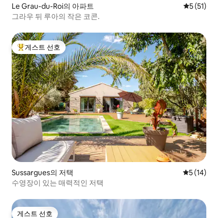
Le Grau-du-Roi의 아파트
평점 5점(5
5 (51)
그라우 뒤 루아의 작은 코콘.
게스트 선호
상위 게스트 선호
Sussargues의 저택
평점 5점(5
5 (14)
수영장이 있는 매력적인 저택
게스트 선호
게스트 선호