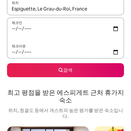
위치
결과가 나오면 위·아래 화살표 키를 사용하거나 터치 또는 스와이프
체크인
체크아웃
검색
최고 평점을 받은 에스피게트 근처 휴가지
숙소
위치, 청결도 등에서 게스트의 높은 평가를 받은 숙소입니
다.