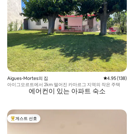
Aigues-Mortes의 집
평점 4.95점(5점
4.95 (138)
아이그모르트에서 2km 떨어진 카마르그 지역의 작은 주택
에어컨이 있는 아파트 숙소
게스트 선호
상위 게스트 선호