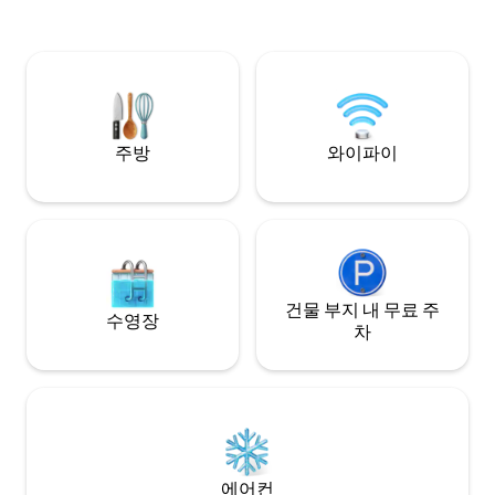
식기세척기, 세탁기
그 한가운데에 있는 진정한 휴양지.
로 구성되어 있습니다... 해변과
도보로☀️ 8분 ☀️전용 주차장 및 무료 와이
파이 5월 15일부터 9월 30일까지🏊‍♂️ 수영장
운영
주방
와이파이
건물 부지 내 무료 주
수영장
차
에어컨