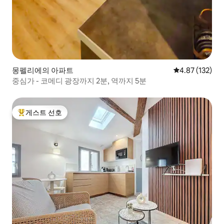
몽펠리에의 아파트
평점 4.87점(5
4.87 (132)
중심가 - 코메디 광장까지 2분, 역까지 5분
게스트 선호
상위 게스트 선호