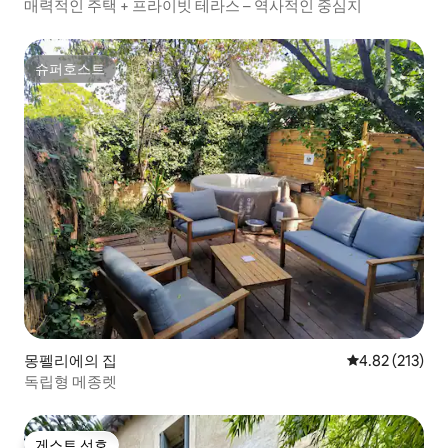
매력적인 주택 + 프라이빗 테라스 – 역사적인 중심지
슈퍼호스트
슈퍼호스트
몽펠리에의 집
평점 4.82점(5
4.82 (213)
독립형 메종렛
게스트 선호