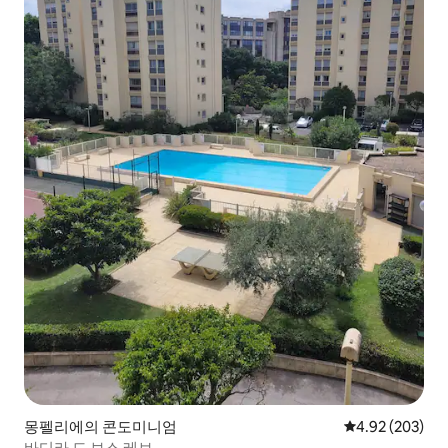
몽펠리에의 콘도미니엄
평점 4.92점(5점
4.92 (203)
바디라 드 보스 레브