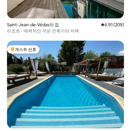
Saint-Jean-de-Védas의 집
평점 4.91점(5점
4.91 (209)
리조트 - 매력적인 작은 건축가의 저택
게스트 선호
상위 게스트 선호