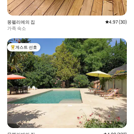
몽펠리에의 집
평점 4.97점(5
4.97 (30)
가족 숙소
게스트 선호
상위 게스트 선호