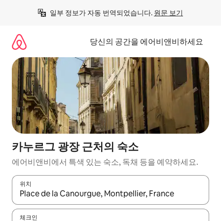
콘
일부 정보가 자동 번역되었습니다. 
원문 보기
텐
츠
로
당신의 공간을 에어비앤비하세요
바
로
가
기
카누르그 광장 근처의 숙소
에어비앤비에서 특색 있는 숙소, 독채 등을 예약하세요.
위치
결과가 나오면 위·아래 화살표 키를 사용하거나 터치 또는 스와이프
체크인