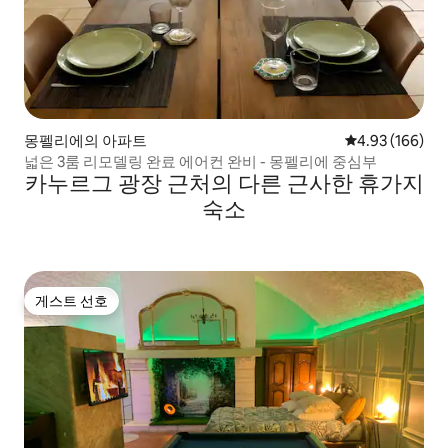
몽펠리에의 아파트
평점 4.93점(5점
4.93 (166)
넓은 3룸 리모델링 완료 에어컨 완비 - 몽펠리에 중심부
카누르그 광장 근처의 다른 근사한 휴가지
숙소
게스트 선호
게스트 선호