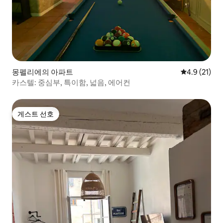
몽펠리에의 아파트
평점 4.9점(5
4.9 (21)
카스텔: 중심부, 특이함, 넓음, 에어컨
게스트 선호
게스트 선호