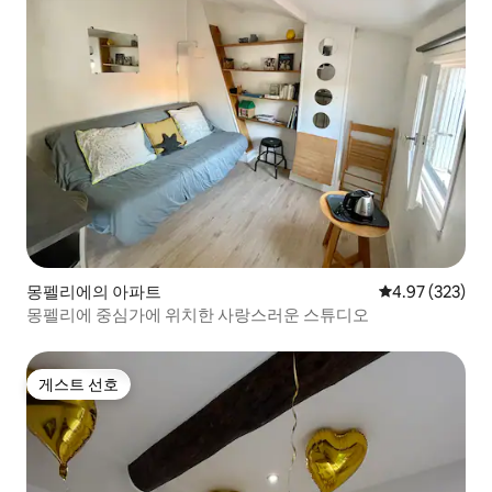
몽펠리에의 아파트
평점 4.97점(5점
4.97 (323)
몽펠리에 중심가에 위치한 사랑스러운 스튜디오
게스트 선호
게스트 선호