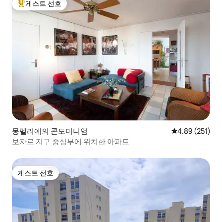
게스트 선호
상위 게스트 선호
몽펠리에의 콘도미니엄
평점 4.89점(5점
4.89 (251)
보자르 지구 중심부에 위치한 아파트
게스트 선호
게스트 선호