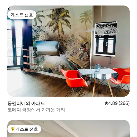
게스트 선호
게스트 선호
몽펠리에의 아파트
평점 4.89점(5점
4.89 (266)
코메디 극장에서 가까운 거리
게스트 선호
상위 게스트 선호