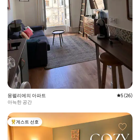
몽펠리에의 아파트
평점 5점(5
5 (26)
아늑한 공간
게스트 선호
상위 게스트 선호