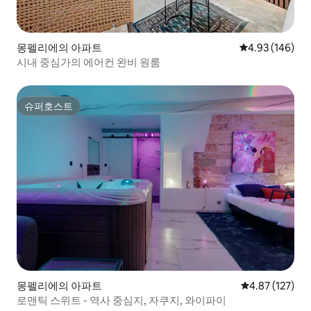
몽펠리에의 아파트
평점 4.93점(5점
4.93 (146)
시내 중심가의 에어컨 완비 원룸
슈퍼호스트
슈퍼호스트
몽펠리에의 아파트
평점 4.87점(5
4.87 (127)
로맨틱 스위트 - 역사 중심지, 자쿠지, 와이파이