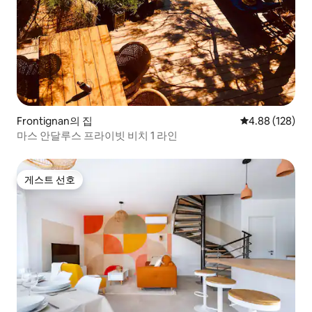
Frontignan의 집
평점 4.88점(5점
4.88 (128)
마스 안달루스 프라이빗 비치 1 라인
게스트 선호
게스트 선호