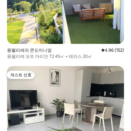
몽펠리에의 콘도미니엄
평점 4.96점(5점
4.96 (152)
몽펠리에 포트 마리안 T2 45㎡ + 테라스 20㎡
게스트 선호
게스트 선호