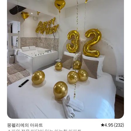
몽펠리에의 아파트
평점 4.95점(5점
4.95 (232)