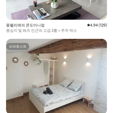
몽펠리에의 콘도미니엄
평점 4.94점(5점
4.94 (129)
중심지 및 레즈 인근의 고급 2룸 + 주차 박스
슈퍼호스트
슈퍼호스트