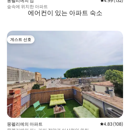
몽펠리에의 집
평점 4.99점(5점
4.99 (132)
숲속에 위치한 아파트
에어컨이 있는 아파트 숙소
게스트 선호
게스트 선호
몽펠리에의 아파트
평점 4.83점(5점
4.83 (108)