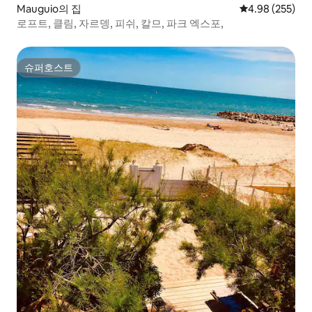
Mauguio의 집
평점 4.98점(5점
4.98 (255)
로프트, 클림, 자르뎅, 피쉬, 칼므, 파크 엑스포,
슈퍼호스트
슈퍼호스트