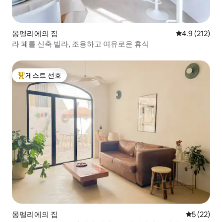
몽펠리에의 집
평점 4.9점(5점
4.9 (212)
라 페를 신축 빌라, 조용하고 여유로운 휴식
게스트 선호
상위 게스트 선호
몽펠리에의 집
평점 5점(5
5 (22)