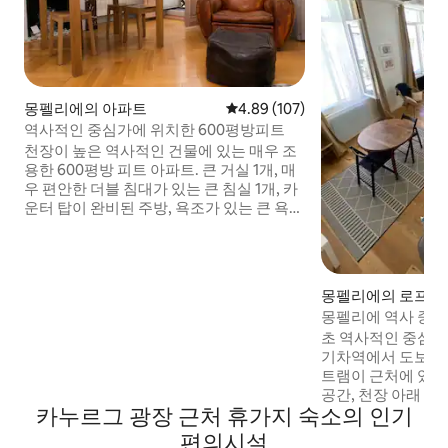
몽펠리에의 아파트
평점 4.89점(5점 만점), 후기 107
4.89 (107)
역사적인 중심가에 위치한 600평방피트
천장이 높은 역사적인 건물에 있는 매우 조
용한 600평방 피트 아파트. 큰 거실 1개, 매
우 편안한 더블 침대가 있는 큰 침실 1개, 카
운터 탑이 완비된 주방, 욕조가 있는 큰 욕
실, 테이블과 의자가 있는 발코니. 원하신다
면 발코니에서 아침, 점심 또는 저녁을 즐길
수 있습니다. 역사적인 몽펠리에 도심에 이
상적으로 위치하고 있으며, 도보로 5분 거
몽펠리에의 로프트
리에 역이 있고, 코메디 광장에서 3분 거리
몽펠리에 역사 중심
에 있으며, 트램에서 1분 거리에 있습니다.
초 역사적인 중심지
바, 레스토랑, 상점으로 둘러싸여 있습니다.
기차역에서 도보로 
시트와 수건이 제공됩니다. TV, 인터넷 와이
트램이 근처에 있습니다. 40m ²
파이. 아파트에는 세탁기가 있습니다. 점심
공간, 천장 아래 3m. 중이층 침대: 바닥 
이나 저녁을 먹거나 커피, 맥주, 프랑스 와인
카누르그 광장 근처 휴가지 숙소의 인기
리스 2개 80x200. 가구가 완비된 주방. 와이
을 마실 수 있는 조용한 장소를 즐길 수 있습
파이. 천장 및 보조 환기 시스템 에어컨 없
니다. 매력적인 작은 거리와 상점을 즐길 수
편의시설