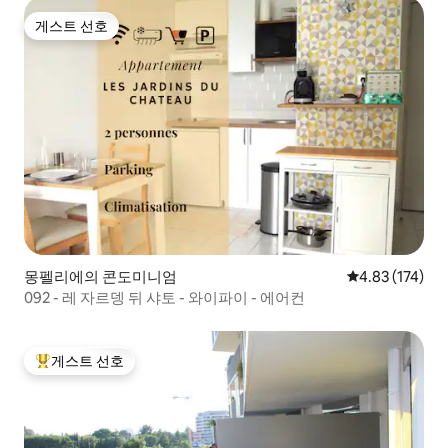
게스트 선호
게스트 선호
몽펠리에의 콘도미니엄
평점 4.83점(5
4.83 (174)
092 - 레 자르뎅 뒤 샤토 - 와이파이 - 에어컨
게스트 선호
상위 게스트 선호