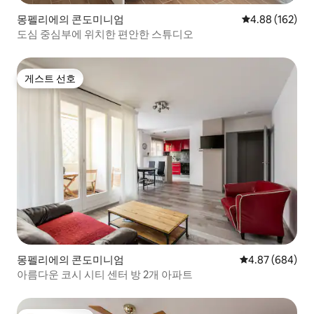
몽펠리에의 콘도미니엄
평점 4.88점(5점
4.88 (162)
도심 중심부에 위치한 편안한 스튜디오
게스트 선호
게스트 선호
몽펠리에의 콘도미니엄
평점 4.87점(5점
4.87 (684)
아름다운 코시 시티 센터 방 2개 아파트