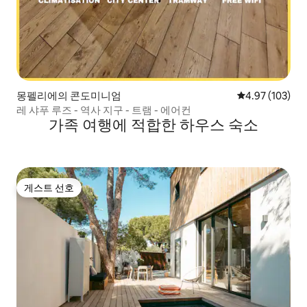
몽펠리에의 콘도미니엄
평점 4.97점(5점
4.97 (103)
레 샤푸 루즈 - 역사 지구 - 트램 - 에어컨
가족 여행에 적합한 하우스 숙소
게스트 선호
게스트 선호