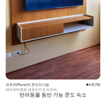
피우라(Piura)의 콘도미니엄
평점 4.8점(5
4.8 (15)
데파르타멘토 센트리카 2, 피우라
반려동물 동반 가능 콘도 숙소