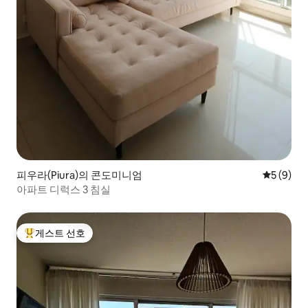
피우라(Piura)의 콘도미니엄
평점 5점(
5 (9)
아파트 디럭스 3 침실
게스트 선호
상위 게스트 선호