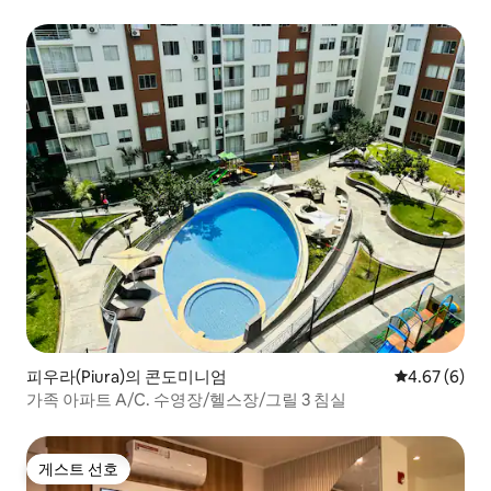
피우라(Piura)의 콘도미니엄
평점 4.67점(
4.67 (6)
가족 아파트 A/C. 수영장/헬스장/그릴 3 침실
게스트 선호
게스트 선호