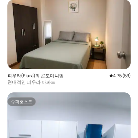
피우라(Piura)의 콘도미니엄
평점 4.75점(5
4.75 (53)
현대적인 피우라 아파트
슈퍼호스트
슈퍼호스트