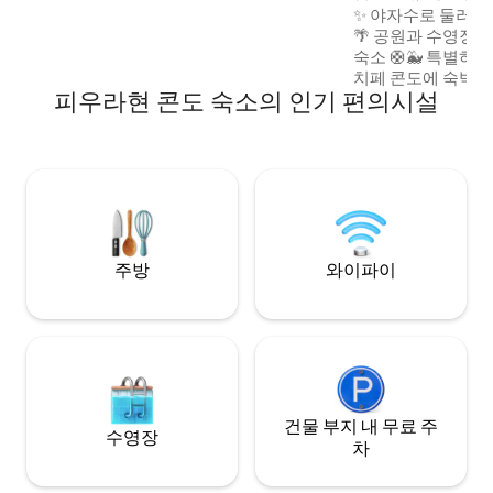
적입니다. 안전망이 있는 창문.
✨ 야자수로 둘러싸
🌴 공원과 수영장 
숙소 🛟🐳 특별하고 현대적인 팔메라스 델
치페 콘도에 숙박하세
피우라현 콘도 숙소의 인기 편의시설
㎡ 아파트에서 전용
수 있으며, 안목 
영감을 주는 분위기를 제공
< 5분: 우파오, 우
오픈 플라자, 카사 안디나 < 10분
아르마스, 레알 플라
항, 메르카도 모델
주방
와이파이
건물 부지 내 무료 주
수영장
차