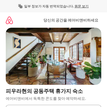
콘
일부 정보가 자동 번역되었습니다. 
원문 보기
텐
츠
로
당신의 공간을 에어비앤비하세요
바
로
가
기
피우라현의 공동주택 휴가지 숙소
에어비앤비에서 독특한 콘도를 찾아 예약하세요.