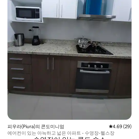
피우라(Piura)의 콘도미니엄
평점 4.69점(5
4.69 (29)
에어컨이 있는 아늑하고 넓은 아파트 - 수영장-헬스장