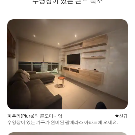
수영장이 있는 콘도 숙소
피우라(Piura)의 콘도미니엄
신규 숙소
신규
수영장이 있는 가구가 완비된 팔메라스 아파트에 오세요.