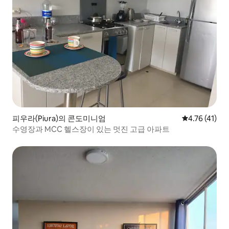
피우라(Piura)의 콘도미니엄
평점 4.76점(
4.76 (41)
수영장과 MCC 헬스장이 있는 멋진 고급 아파트