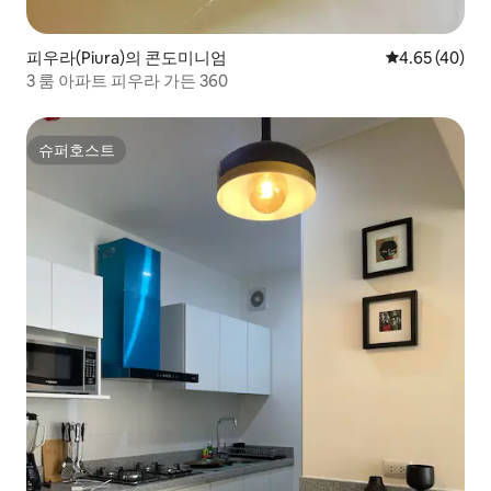
피우라(Piura)의 콘도미니엄
평점 4.65점(5
4.65 (40)
3 룸 아파트 피우라 가든 360
슈퍼호스트
슈퍼호스트