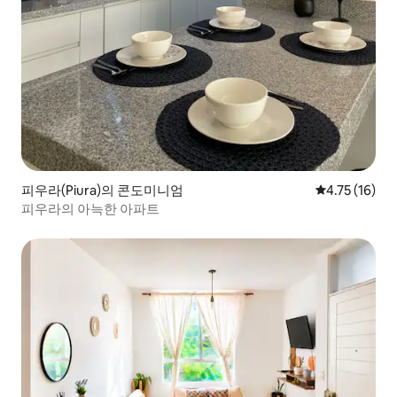
피우라(Piura)의 콘도미니엄
평점 4.75점(
4.75 (16)
피우라의 아늑한 아파트