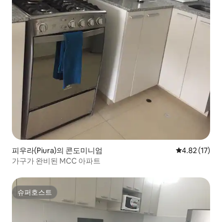
피우라(Piura)의 콘도미니엄
평점 4.82점(5
4.82 (17)
가구가 완비된 MCC 아파트
슈퍼호스트
슈퍼호스트