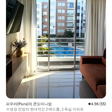
피우라(Piura)의 콘도미니엄
평점 4.96점(5
4.96 (55)
수영장 전망의 현대적인 2 베드룸, 2 욕실 아파트