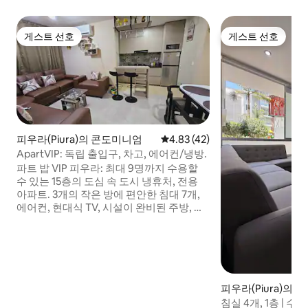
게스트 선호
게스트 선호
게스트 선호
게스트 선호
피우라(Piura)의 콘도미니엄
평점 4.83점(5점 만점), 후기 42
4.83 (42)
ApartVIP: 독립 출입구, 차고, 에어컨/냉방.
파트 밥 VIP 피우라: 최대 9명까지 수용할
수 있는 15층의 도심 속 도시 냉휴처, 전용
아파트. 3개의 작은 방에 편안한 침대 7개,
에어컨, 현대식 TV, 시설이 완비된 주방, 세
탁기, 무료 주차장을 갖추고 있습니다. 3 대
의 엘리베이터와 파노라마 전망을 갖춘 안
전한 콘도미니엄에 위치하고 있습니다. 쇼
핑과 레스토랑에서 가까운 곳에 위치하고
있으며 리얼 플라자에서 불과 3 블록 거리에
있습니다. 피우라 중심부에서 편안함과 스
피우라(Piura)의
타일을 추구하는 가족 또는 단체에게 이상
침실 4개, 1층 | 수