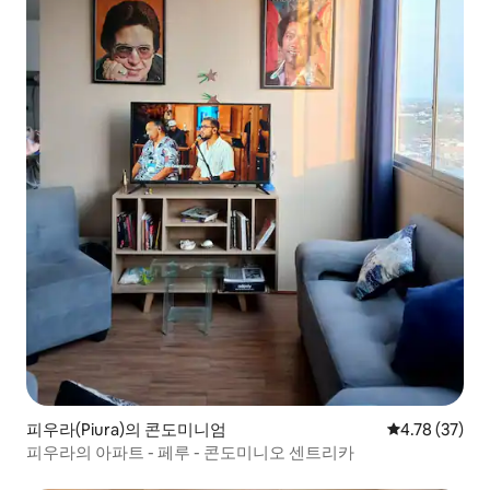
피우라(Piura)의 콘도미니엄
평점 4.78점(5
4.78 (37)
피우라의 아파트 - 페루 - 콘도미니오 센트리카