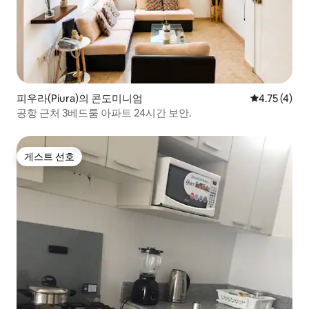
피우라(Piura)의 콘도미니엄
평점 4.75점(
4.75 (4)
공항 근처 3베드룸 아파트 24시간 보안.
게스트 선호
게스트 선호