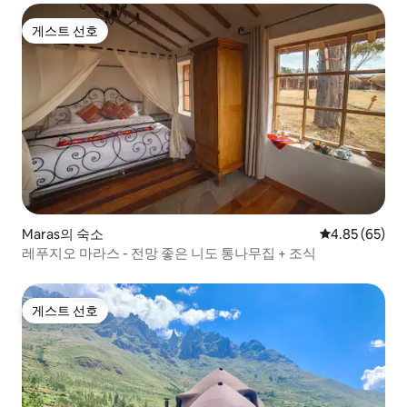
게스트 선호
게스트 선호
Maras의 숙소
평점 4.85점(5
4.85 (65)
레푸지오 마라스 - 전망 좋은 니도 통나무집 + 조식
게스트 선호
게스트 선호