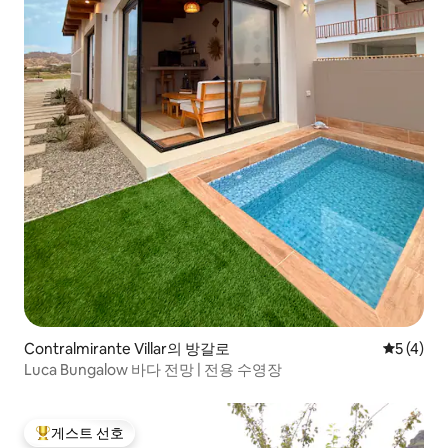
Contralmirante Villar의 방갈로
평점 5점(
5 (4)
Luca Bungalow 바다 전망 | 전용 수영장
게스트 선호
상위 게스트 선호