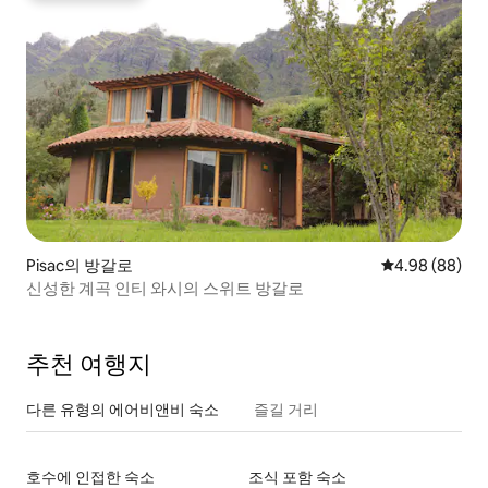
Pisac의 방갈로
평점 4.98점(5
4.98 (88)
신성한 계곡 인티 와시의 스위트 방갈로
추천 여행지
다른 유형의 에어비앤비 숙소
즐길 거리
호수에 인접한 숙소
조식 포함 숙소