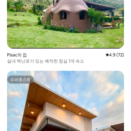
Pisac의 집
평점 4.9점(5
4.9 (72)
실내 벽난로가 있는 쾌적한 침실 1개 숙소
슈퍼호스트
슈퍼호스트