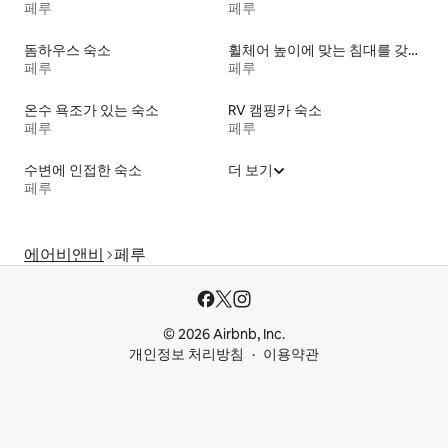
페루
페루
돔하우스 숙소
휠체어 높이에 맞는 침대를 갖춘 숙소
페루
페루
온수 욕조가 있는 숙소
RV 캠핑카 숙소
페루
페루
수변에 인접한 숙소
더 보기
페루
에어비앤비
페루
© 2026 Airbnb, Inc.
개인정보 처리방침
이용약관