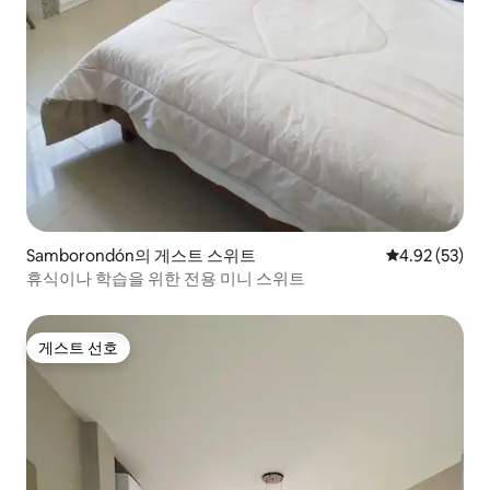
Samborondón의 게스트 스위트
평점 4.92점(5
4.92 (53)
휴식이나 학습을 위한 전용 미니 스위트
게스트 선호
게스트 선호