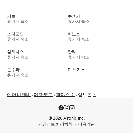
키토
쿠엥카
휴가지 숙소
휴가지 숙소
스타포드
바뇨스
휴가지 숙소
휴가지 숙소
살리나스
만타
휴가지 숙소
휴가지 숙소
톤수파
더 보기
휴가지 숙소
에어비앤비
에콰도르
과야스주
삼보론돈
© 2026 Airbnb, Inc.
개인정보 처리방침
이용약관