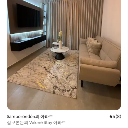
Samborondón의 아파트
평점 5점(
5 (8)
삼보론돈의 Velune Stay 아파트