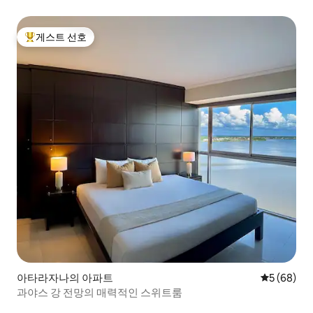
게스트 선호
상위 게스트 선호
아타라자나의 아파트
평점 5점(5
5 (68)
과야스 강 전망의 매력적인 스위트룸