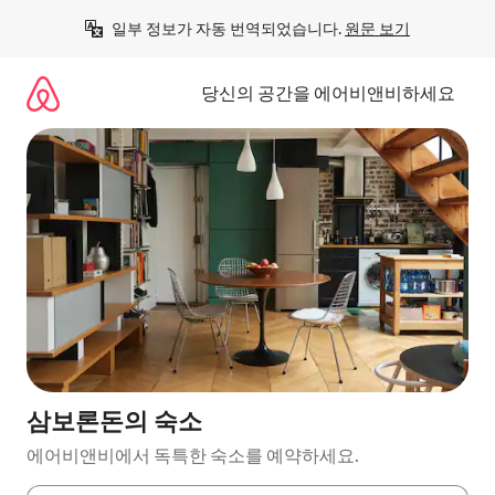
콘
일부 정보가 자동 번역되었습니다. 
원문 보기
텐
츠
로
당신의 공간을 에어비앤비하세요
바
로
가
기
삼보론돈의 숙소
에어비앤비에서 독특한 숙소를 예약하세요.