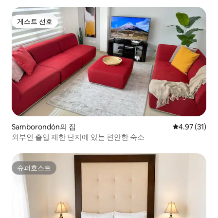
게스트 선호
게스트 선호
Samborondón의 집
평점 4.97점(5
4.97 (31)
외부인 출입 제한 단지에 있는 편안한 숙소
슈퍼호스트
슈퍼호스트