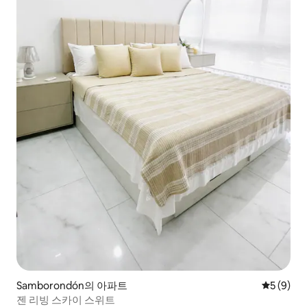
Samborondón의 아파트
평점 5점(
5 (9)
젠 리빙 스카이 스위트