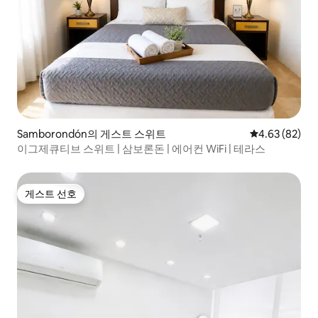
Samborondón의 게스트 스위트
평점 4.63점(5
4.63 (82)
이그제큐티브 스위트 | 삼보론돈 | 에어컨 WiFi | 테라스
게스트 선호
게스트 선호