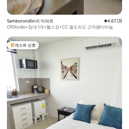
Samborondón의 아파트
평점 4.67점(
4.67 (3)
OfiStudio+침대 1개+헬스장+CC 엘도라도 근처@티타늄
게스트 선호
상위 게스트 선호