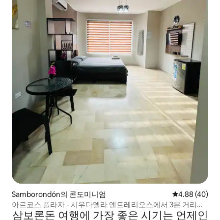
Samborondón의 콘도미니엄
평점 4.88점(5
4.88 (40)
아르코스 플라자 - 시우다델라 엔트레리오스에서 3분 거리에
삼보론돈 여행에 가장 좋은 시기는 언제인
위치한 스위트룸