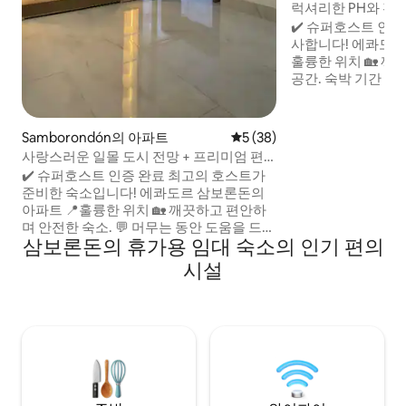
럭셔리한 PH와 전
✔️ 슈퍼호스트 인증
사합니다! 에콰도르 삼보론돈의 아파트 📍
훌륭한 위치 🏡 깨끗하고, 편안하고, 안전한
공간. 숙박 기간 내내 도움을 💬 드릴 수 있
습니다. 오늘 🔑 예약하고 에콰도르에서 내
집처럼 편안하게 지내세요! 관
커플, 가족 또는 친구
Samborondón의 아파트
평점 5점(5점 만점), 후기 38
5 (38)
입니다. 이 아파트는 다음과 같은 혜택을 제
사랑스러운 일몰 도시 전망 + 프리미엄 편
공합니다. 🌐 와이파이. 📺 TV 🍳 부엌 🚗주
의시설 + 스쿼시
✔️ 슈퍼호스트 인증 완료 최고의 호스트가
차장 💦온수 욕조 
준비한 숙소입니다! 에콰도르 삼보론돈의
아파트 📍훌륭한 위치 🏡 깨끗하고 편안하
며 안전한 숙소. 💬 머무는 동안 도움을 드릴
삼보론돈의 휴가용 임대 숙소의 인기 편의
수 있습니다. 🔑 오늘 예약하고 삼보론돈에
서 집처럼 편안하게 지내세요! 모든 유형의
시설
여행객에게👨‍👧‍👧 적합 아파트는 다음과
같은 서비스를 제공합니다. 🌐 와이파이. 📺
TV 업무 💻공간 🌬️에어컨 🚗주차장 💦수영
장 🎬영화관 🌸건조기 있음 🥇헬스장 🏸
Cancha Squash