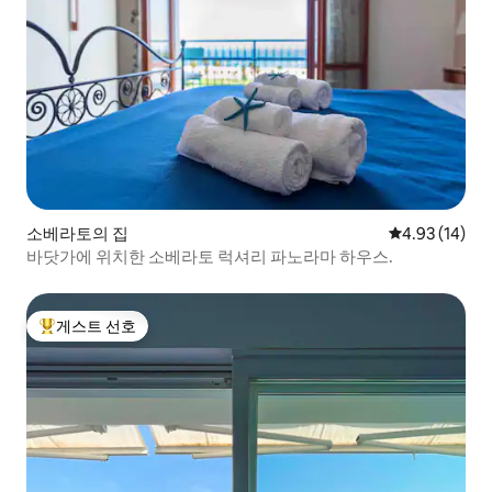
소베라토의 집
평점 4.93점(5
4.93 (14)
바닷가에 위치한 소베라토 럭셔리 파노라마 하우스.
게스트 선호
상위 게스트 선호