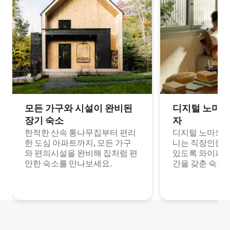
모든 가구와 시설이 완비된
디지털 노마드
장기 숙소
자
한적한 산속 통나무집부터 편리
디지털 노마드나
한 도심 아파트까지, 모든 가구
니는 직장인들이
와 편의시설을 완비해 집처럼 편
있도록 와이파이
안한 숙소를 만나보세요.
간을 갖춘 숙소