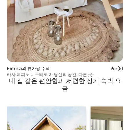
Petrizzi의 휴가용 주택
평점 5점(
5 (8)
카사 페피노 니스티코 2 -당신의 공간, 다른 곳-
내 집 같은 편안함과 저렴한 장기 숙박 요
금