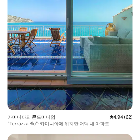
카미니아의 콘도미니엄
평점 4.94점(5
4.94 (62)
"Terrazza Blu": 카미니아에 위치한 저택 내 아파트