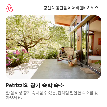
콘
텐
당신의 공간을 에어비앤비하세요
츠
로
바
로
가
기
Petrizzi의 장기 숙박 숙소
한 달 이상 장기 숙박할 수 있는, 집처럼 편안한 숙소를 찾
아보세요.