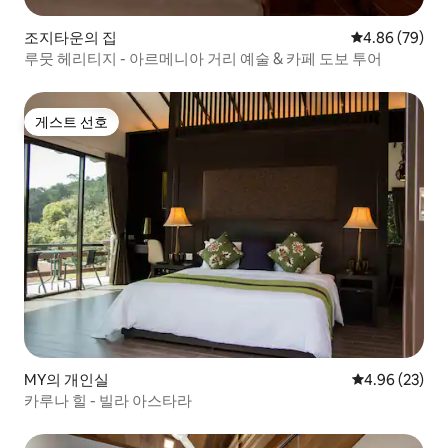
조지타운의 집
평점 4.86점(5
4.86 (79)
루뭇 헤리티지 - 아르메니아 거리 예술 & 카페 도보 투어
게스트 선호
게스트 선호
MY의 개인실
평점 4.96점(5
4.96 (23)
카루나 힐 - 빌라 아스타라