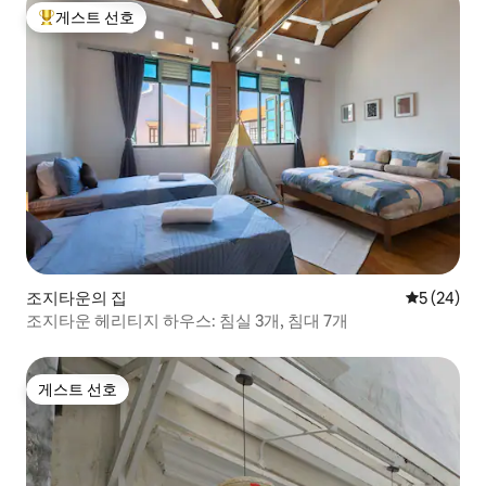
게스트 선호
상위 게스트 선호
조지타운의 집
평점 5점(5
5 (24)
조지타운 헤리티지 하우스: 침실 3개, 침대 7개
게스트 선호
게스트 선호