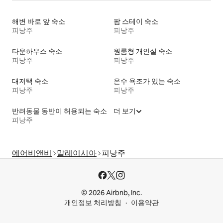
해변 바로 앞 숙소
팜 스테이 숙소
피낭주
피낭주
타운하우스 숙소
원룸형 개인실 숙소
피낭주
피낭주
대저택 숙소
온수 욕조가 있는 숙소
피낭주
피낭주
반려동물 동반이 허용되는 숙소
더 보기
피낭주
에어비앤비
말레이시아
피낭주
© 2026 Airbnb, Inc.
개인정보 처리방침
이용약관