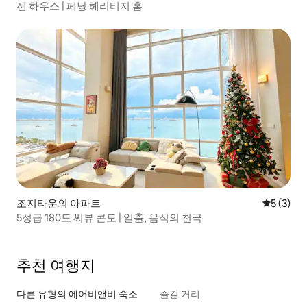
젠 하우스 | 페낭 헤리티지 홈
조지타운의 아파트
평점 5점(
5 (3)
5성급 180도 씨뷰 콘도 | 일출, 음식의 천국
추천 여행지
다른 유형의 에어비앤비 숙소
즐길 거리