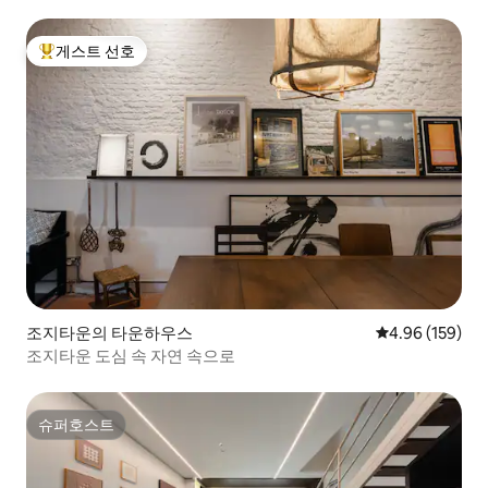
게스트 선호
상위 게스트 선호
조지타운의 타운하우스
평점 4.96점(5점
4.96 (159)
조지타운 도심 속 자연 속으로
슈퍼호스트
슈퍼호스트