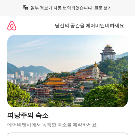
콘
일부 정보가 자동 번역되었습니다. 
원문 보기
텐
츠
로
당신의 공간을 에어비앤비하세요
바
로
가
기
피낭주의 숙소
에어비앤비에서 독특한 숙소를 예약하세요.