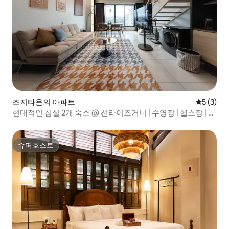
조지타운의 아파트
평점 5점(
5 (3)
현대적인 침실 2개 숙소 @ 선라이즈거니 | 수영장 | 헬스장 | 무
료 주차
슈퍼호스트
슈퍼호스트