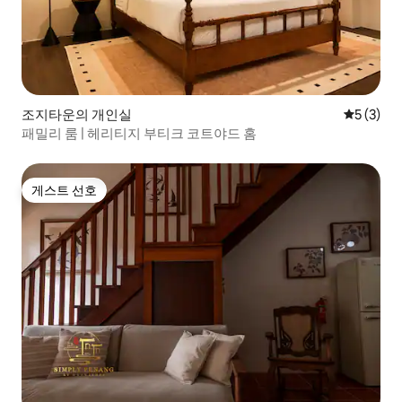
조지타운의 개인실
평점 5점(
5 (3)
패밀리 룸 | 헤리티지 부티크 코트야드 홈
게스트 선호
게스트 선호