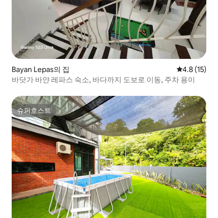
Bayan Lepas의 집
평점 4.8점(5
4.8 (15)
바닷가 바얀 레파스 숙소, 바다까지 도보로 이동, 주차 용이
슈퍼호스트
슈퍼호스트