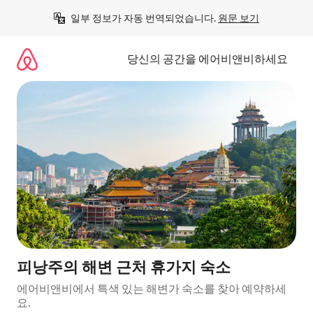
콘
일부 정보가 자동 번역되었습니다. 
원문 보기
텐
츠
로
당신의 공간을 에어비앤비하세요
바
로
가
기
피낭주의 해변 근처 휴가지 숙소
에어비앤비에서 특색 있는 해변가 숙소를 찾아 예약하세
요.