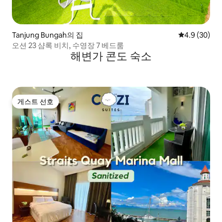
Tanjung Bungah의 집
평점 4.9점(5
4.9 (30)
오션 23 샴록 비치, 수영장 7 베드룸
해변가 콘도 숙소
게스트 선호
게스트 선호