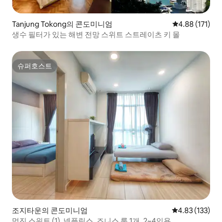
Tanjung Tokong의 콘도미니엄
평점 4.88점(5
4.88 (171)
생수 필터가 있는 해변 전망 스위트 스트레이츠 키 몰
슈퍼호스트
슈퍼호스트
조지타운의 콘도미니엄
평점 4.83점(5
4.83 (133)
멋진 스위트 (1), 넷플릭스, 즈니스 룸 1개, 2~4인용