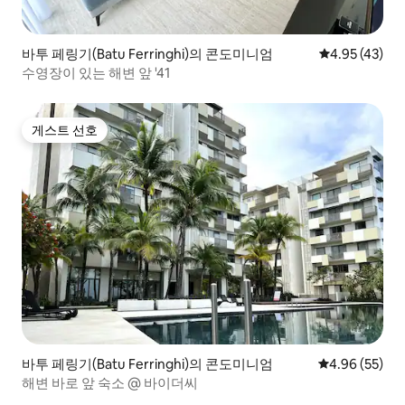
바투 페링기(Batu Ferringhi)의 콘도미니엄
평점 4.95점(5
4.95 (43)
수영장이 있는 해변 앞 '41
게스트 선호
게스트 선호
바투 페링기(Batu Ferringhi)의 콘도미니엄
평점 4.96점(5
4.96 (55)
해변 바로 앞 숙소 @ 바이더씨