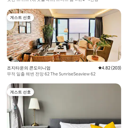
게스트 선호
게스트 선호
조지타운의 콘도미니엄
평점 4.82점(5점
4.82 (203)
무적 일출 해변 전망 62 The SunriseSeaview 62
게스트 선호
게스트 선호