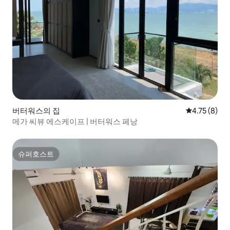
버터워스의 집
평점 4.75점(
4.75 (8)
메가 씨뷰 에스케이프 | 버터워스 페낭
슈퍼호스트
슈퍼호스트