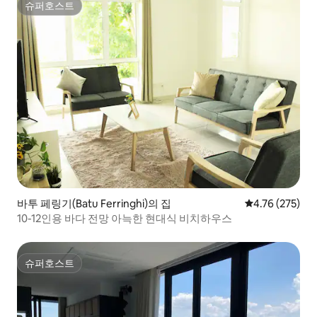
슈퍼호스트
슈퍼호스트
바투 페링기(Batu Ferringhi)의 집
평점 4.76점(5점
4.76 (275)
10-12인용 바다 전망 아늑한 현대식 비치하우스
슈퍼호스트
슈퍼호스트