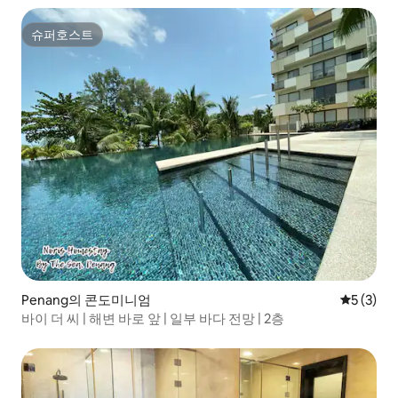
슈퍼호스트
슈퍼호스트
Penang의 콘도미니엄
평점 5점(
5 (3)
바이 더 씨 | 해변 바로 앞 | 일부 바다 전망 | 2층