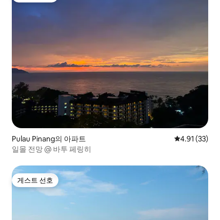
Pulau Pinang의 아파트
평점 4.91점(5
4.91 (33)
일몰 전망 @ 바투 페링히
게스트 선호
게스트 선호