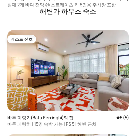
침대 2개 바다 전망 @ 스트레이츠 키 5인용 주차장 포함
해변가 하우스 숙소
게스트 선호
게스트 선호
바투 페링기(Batu Ferringhi)의 집
평점 5점(
5 (5)
바투 페링히 | 15명 숙박 가능 | PS 5 | 해변 근처