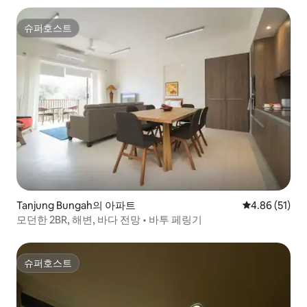
슈퍼호스트
슈퍼호스트
Tanjung Bungah의 아파트
평점 4.86점(5
4.86 (51)
모던한 2BR, 해변, 바다 전망 • 바투 페링기
슈퍼호스트
슈퍼호스트