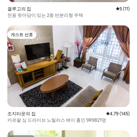
겔루고의 집
평점 5점(5
5 (11)
전용 뒷마당이 있는 2층 반분리형 주택
게스트 선호
게스트 선호
조지타운의 집
평점 4.79점(5
4.79 (145)
카르팔 싱 드라이브 노틸러스 베이 홈인 9R9B21명