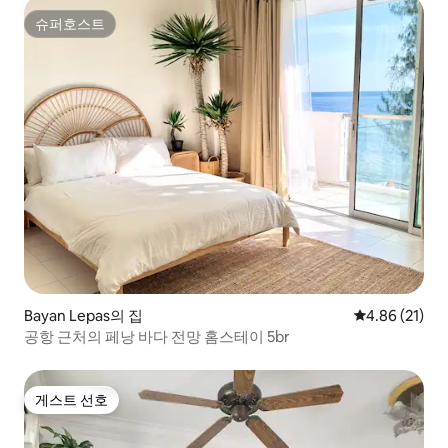
슈퍼호스트
슈퍼호스트
Bayan Lepas의 집
평점 4.86점(5
4.86 (21)
공항 근처의 페낭 바다 전망 홈스테이 5br
게스트 선호
게스트 선호