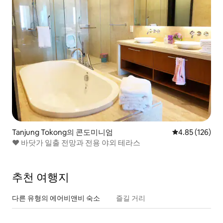
Tanjung Tokong의 콘도미니엄
평점 4.85점(5점
4.85 (126)
❤️ 바닷가 일출 전망과 전용 야외 테라스
추천 여행지
다른 유형의 에어비앤비 숙소
즐길 거리