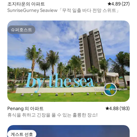
조지타운의 아파트
평점 4.89점(5
4.89 (27)
SunriseGurney Seaview「무적 일출 바다 전망 스위트」
슈퍼호스트
슈퍼호스트
Penang 의 아파트
평점 4.88점(5점
4.88 (183)
휴식을 취하고 긴장을 풀 수 있는 훌륭한 장소!
게스트 선호
게스트 선호