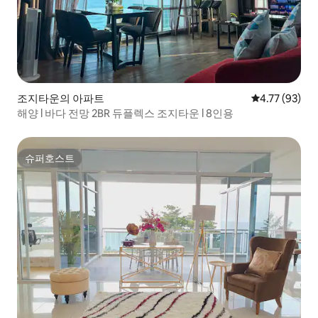
조지타운의 아파트
평점 4.77점(5
4.77 (93)
해양 l 바다 전망 2BR 듀플렉스 조지타운 l 8인용
슈퍼호스트
슈퍼호스트