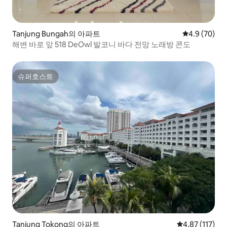
Tanjung Bungah의 아파트
평점 4.9점(5
4.9 (70)
해변 바로 앞 518 DeOwl 발코니 바다 전망 노래방 콘도
슈퍼호스트
슈퍼호스트
Tanjung Tokong의 아파트
평점 4.87점(5
4.87 (117)