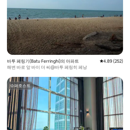
바투 페링기(Batu Ferringhi)의 아파트
평점 4.89점(5점
4.89 (252)
해변 바로 앞 바이 더 씨@바투 페링히 페낭
슈퍼호스트
슈퍼호스트