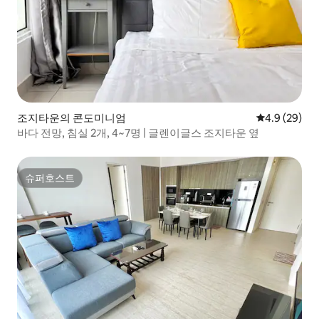
조지타운의 콘도미니엄
평점 4.9점(5
4.9 (29)
바다 전망, 침실 2개, 4~7명 | 글렌이글스 조지타운 옆
슈퍼호스트
슈퍼호스트