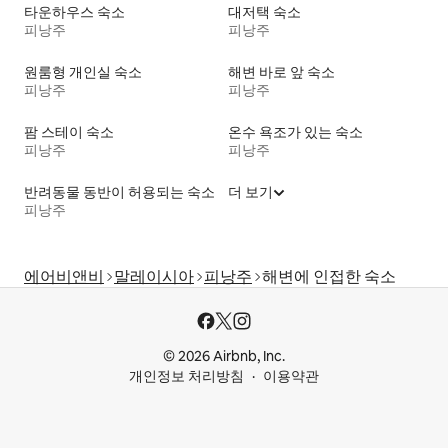
타운하우스 숙소
대저택 숙소
피낭주
피낭주
원룸형 개인실 숙소
해변 바로 앞 숙소
피낭주
피낭주
팜 스테이 숙소
온수 욕조가 있는 숙소
피낭주
피낭주
반려동물 동반이 허용되는 숙소
더 보기
피낭주
에어비앤비
말레이시아
피낭주
해변에 인접한 숙소
© 2026 Airbnb, Inc.
개인정보 처리방침
이용약관