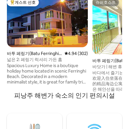
게스트 선호
슈퍼호스트
상위 게스트 선호
슈퍼호스트
바투 페링기(Batu Ferringhi)
평점 4.94점(5점 만점), 후기 302
4.94 (302)
의 집
넓은 2: 페링기 럭셔리 가든 홈
바투 페링기(Batu Fer
Spacious Luxury Home is a boutique
의 콘도미니엄
바닷가 | 해변 휴양
holiday home located in scenic Ferringhi
바다에서 즐기는🌞 태
Beach. Decorated in a modern
欢迎入住坐落在槟
minimalist style, it is great for family trips
的精品海边公寓！ 하드록과 파크로열과 같
and group stays. Our home is about 8 to
은 해안선을 따라 
10 minutes’ walk to the beach,
피낭주 해변가 숙소의 인기 편의시설
요. 아름다운 바다
restaurants, bars, and vibrant night
대담한 색상, 자연 
markets, yet quietly nestled in a
기가 있는 아름답게
comfortable neighbourhood. Sleeping
을 취하세요. 페링
setup: Set up for 10 in beds, and can
보 거리. 수영장, 
accommodate up to 16+ with supplied
로 쉽게 이동할 수 
foldable mattresses (see “Other details
해변 애호가에게 완