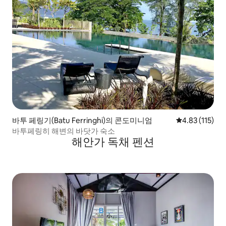
바투 페링기(Batu Ferringhi)의 콘도미니엄
평점 4.83점(5
4.83 (115)
바투페링히 해변의 바닷가 숙소
해안가 독채 펜션