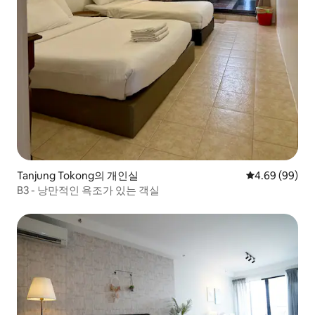
Tanjung Tokong의 개인실
평점 4.69점(5
4.69 (99)
B3 - 낭만적인 욕조가 있는 객실