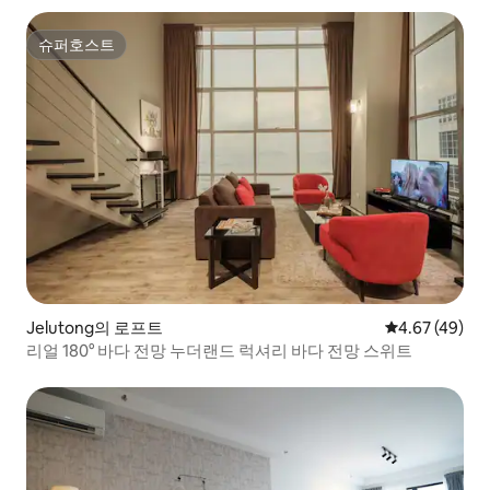
슈퍼호스트
슈퍼호스트
Jelutong의 로프트
평점 4.67점(5
4.67 (49)
리얼 180° 바다 전망 누더랜드 럭셔리 바다 전망 스위트