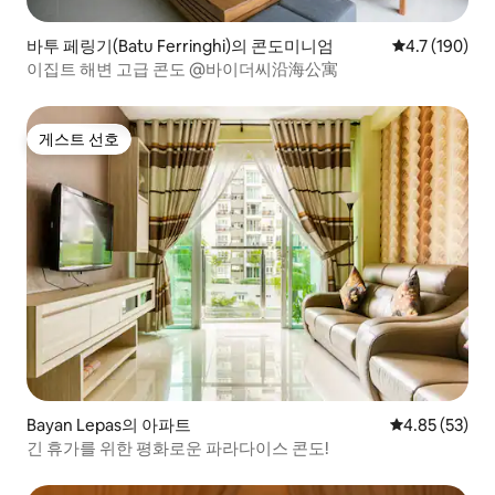
바투 페링기(Batu Ferringhi)의 콘도미니엄
평점 4.7점(5점
4.7 (190)
이집트 해변 고급 콘도 @바이더씨沿海公寓
게스트 선호
게스트 선호
Bayan Lepas의 아파트
평점 4.85점(5
4.85 (53)
긴 휴가를 위한 평화로운 파라다이스 콘도!