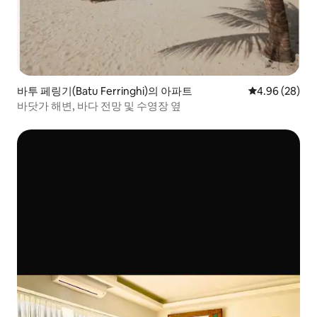
바투 페링기(Batu Ferringhi)의 아파트
평점 4.96점(5
4.96 (28)
바닷가 해변, 바다 전망 및 수영장 옆