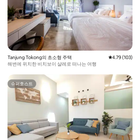
Tanjung Tokong의 초소형 주택
평점 4.79점(5
4.79 (103)
해변에 위치한 비치보이 샬레로 떠나는 여행
슈퍼호스트
슈퍼호스트