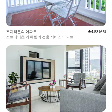
조지타운의 아파트
평점 4.53점(5
4.53 (66)
스트레이츠 키 해변의 전용 서비스 아파트