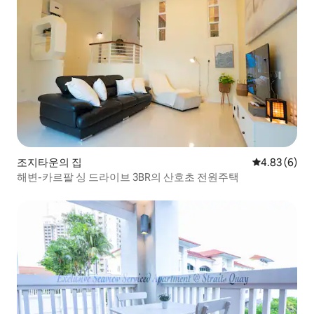
조지타운의 집
평점 4.83점(
4.83 (6)
해변-카르팔 싱 드라이브 3BR의 산호초 전원주택