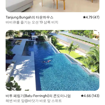
Tanjung Bungah의 타운하우스
평점 4.79점(5
4.79 (47)
바비큐를 즐기는 오션 19 샴록 비치
바투 페링기(Batu Ferringhi)의 콘도미니엄
평점 4.66점(5점
4.66 (143)
해변 바로 앞@바닷가 바로 앞 스위트