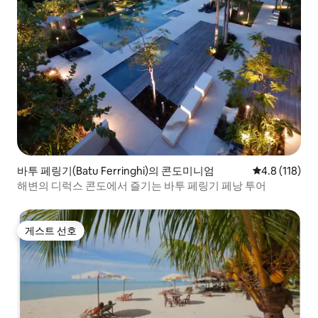
바투 페링기(Batu Ferringhi)의 콘도미니엄
평점 4.8점(5
4.8 (118)
해변의 디럭스 콘도에서 즐기는 바투 페링기 페낭 투어
게스트 선호
게스트 선호