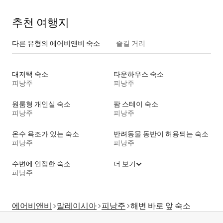
추천 여행지
다른 유형의 에어비앤비 숙소
즐길 거리
대저택 숙소
타운하우스 숙소
피낭주
피낭주
원룸형 개인실 숙소
팜 스테이 숙소
피낭주
피낭주
온수 욕조가 있는 숙소
반려동물 동반이 허용되는 숙소
피낭주
피낭주
수변에 인접한 숙소
더 보기
피낭주
에어비앤비
말레이시아
피낭주
해변 바로 앞 숙소