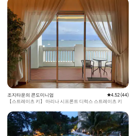
조지타운의 콘도미니엄
평점 4.52점(5
4.52 (44)
【스트레이츠 키】 마리나 시프론트 디럭스 스트레이츠 키