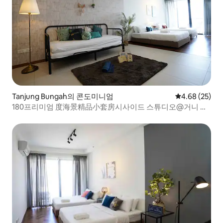
Tanjung Bungah의 콘도미니엄
평점 4.68점(5
4.68 (25)
180프리미엄 度海景精品小套房시사이드 스튜디오@거니 탑
토콩