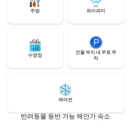
볼 수 있습니다.고층 언덕 꼭대기까지 올라
식을 취하며 페낭의
가는 모습을 상상해보세요. 멋진 전망을 감
하세요!
주방
와이파이
상할 수 있는 멋진 전망을 감상할 수 있습니
다.떠오르는 해가 떠오를 때, 하늘에는 분홍
색, 보라색, 주황색이 반짝반짝 빛나며 밤의
황홀함을 휩쓸고 둘러보고 휴식을 취하는
분위기를 자아냅니다. 하지만 더 많은
Nuaderland가 여러분을 기다리고 있습니
다.페낭 섬에서 가장 높은 전용 정원을 갖추
건물 부지 내 무료 주
고 있어 페낭 산의 풍부한 초목에 경의를 표
수영장
차
합니다.이 정원에서는 자연과 함께 평화롭
고 경이로움을 느낄 수 있습니다. 향수를 불
러일으키는 페낭과 현대적인 우아함이 어
우러진 Nuaderland에 오신 것을 환영합니
다.역사, 자연의 아름다움, 편리함이 어우러
져 지울 수 없는 경험을 선사하는 이곳에서
휴가를 시작하세요.이 매력적인 섬 파라다
이스의 비밀을 알릴 수 있도록 지금 예약하
에어컨
세요.Nuaderland를 추억의 일부로 만들어
보세요!
반려동물 동반 가능 해안가 숙소