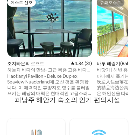
게스트 선호
슈퍼호스트
게스트 선호
슈퍼호스트
조지타운의 로프트
평점 4.84점(5점 만점), 후기 31
4.84 (31)
바투 페링기(Batu Fer
의 콘도미니엄
하늘과 바다의 만남- 고급 복층 고층 바다
바닷가 | 해변 휴양
전망 주택 Nuaderland
Haotianyi Pavilion - Deluxe Duplex
바다에서 즐기는🌞 태
Seaview Nuaderland에 오신 것을 환영합
欢迎入住坐落在槟
니다. 이 매력적인 휴양지로 향수를 불러일
的精品海边公寓！ 하드록과 파크로열과 같
으키는 페낭의 매력은 현대적인 고급스러
은 해안선을 따라 
피낭주 해안가 숙소의 인기 편의시설
움과 어우러져 잊을 수 없는 경험을 선사할
요. 아름다운 바다
것입니다.향수를 불러일으키는 페낭의 중
대담한 색상, 자연 
심부에 위치한 누아데란트는 110평방미터
기가 있는 아름답게
의 고급스러운 복층 건물로 역사, 자연의 아
을 취하세요. 페링
름다움, 현대적인 편리함이 조화를 이룹니
보 거리. 수영장, 
다. 매일 아침 꿈에 잠에서 깨면 매혹적인 바
로 쉽게 이동할 수 
다 전망과 섬과 상징적인 풍경의 장관을 엿
해변 애호가에게 완