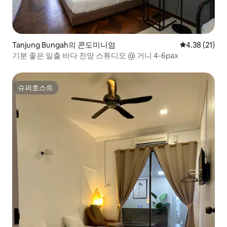
Tanjung Bungah의 콘도미니엄
평점 4.38점(5
4.38 (21)
기분 좋은 일출 바다 전망 스튜디오 @ 거니 4-6pax
슈퍼호스트
슈퍼호스트