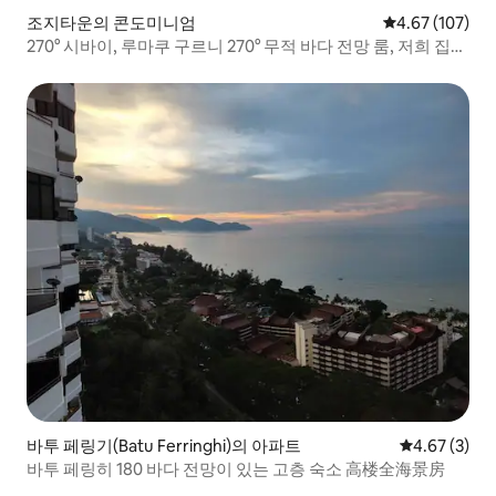
조지타운의 콘도미니엄
평점 4.67점(5점
4.67 (107)
270° 시바이, 루마쿠 구르니 270° 무적 바다 전망 룸, 저희 집
행정 아파트
바투 페링기(Batu Ferringhi)의 아파트
평점 4.67점(
4.67 (3)
바투 페링히 180 바다 전망이 있는 고층 숙소 高楼全海景房