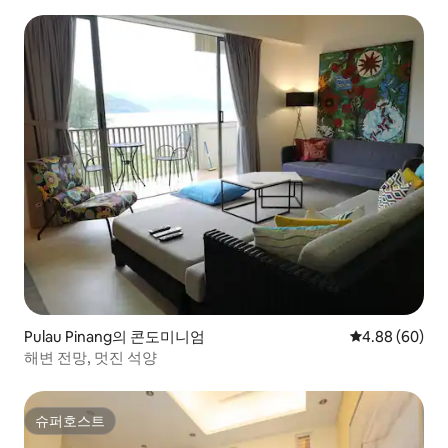
Pulau Pinang의 콘도미니엄
평점 4.88점(5
4.88 (60)
해변 전망, 멋진 석양
슈퍼호스트
슈퍼호스트