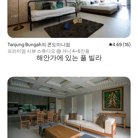
Tanjung Bungah의 콘도미니엄
평점 4.69점(5
4.69 (16)
프리미엄 시뷰 스튜디오 @ 거니 4~6인용
해안가에 있는 풀 빌라