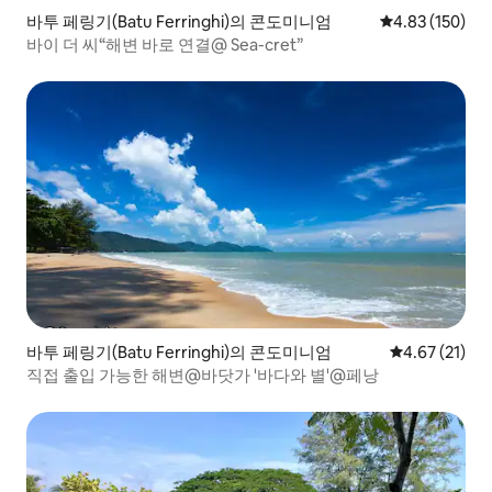
바투 페링기(Batu Ferringhi)의 콘도미니엄
평점 4.83점(5점
4.83 (150)
바이 더 씨“해변 바로 연결@ Sea-cret”
바투 페링기(Batu Ferringhi)의 콘도미니엄
평점 4.67점(5
4.67 (21)
직접 출입 가능한 해변@바닷가 '바다와 별'@페낭