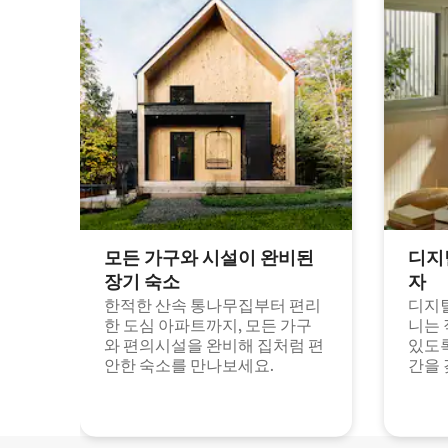
모든 가구와 시설이 완비된
디지
장기 숙소
자
한적한 산속 통나무집부터 편리
디지털
한 도심 아파트까지, 모든 가구
니는 
와 편의시설을 완비해 집처럼 편
있도록
안한 숙소를 만나보세요.
간을 