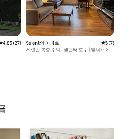
평점 4.85점(5점 만점), 후기 27개
4.85 (27)
Selent의 아파트
평점 5점(5점 만점)
5 (7)
세련된 복층 주택 | 셀렌터 호수 | 발틱해 20
분
금