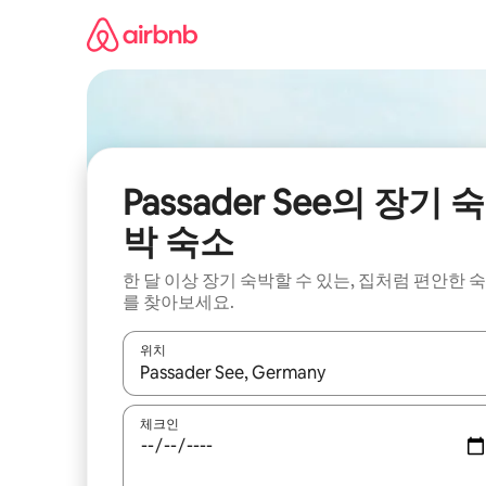
콘
텐
츠
로
바
로
가
기
Passader See의 장기 숙
박 숙소
한 달 이상 장기 숙박할 수 있는, 집처럼 편안한 
를 찾아보세요.
위치
결과가 나오면 위·아래 화살표 키를 사용하거나 터치
체크인