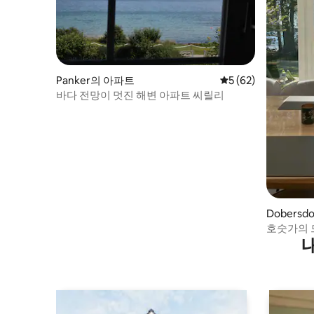
Panker의 아파트
평점 5점(5점 만점),
5 (62)
바다 전망이 멋진 해변 아파트 씨릴리
Dobersd
호숫가의 