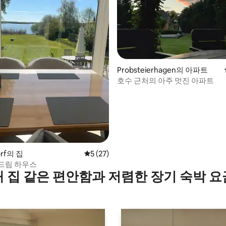
 후기 62개
Probsteierhagen의 아파트
호수 근처의 아주 멋진 아파트
orf의 집
평점 5점(5점 만점), 후기 27개
5 (27)
드림 하우스
내 집 같은 편안함과 저렴한 장기 숙박 요