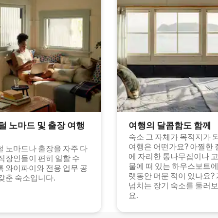
털 노마드 및 출장 여행
여행의 달콤함도 함께
숙소 그 자체가 목적지가 
여행은 어떤가요? 아찔한 
 노마드나 출장을 자주 다
에 자리한 통나무집이나 
직장인들이 편히 일할 수
물에 떠 있는 하우스보트에
 와이파이와 전용 업무 공
랫동안 머문 적이 있나요?
갖춘 숙소입니다.
넘치는 장기 숙소를 둘러
요.