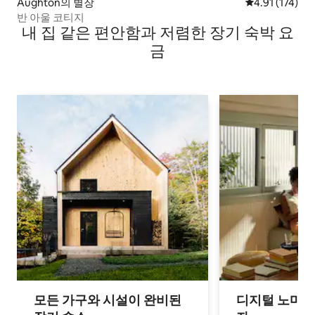
Aughton의 별장
평점 4.91점(5
4.91 (174)
반 아울 코티지
내 집 같은 편안함과 저렴한 장기 숙박 요
금
모든 가구와 시설이 완비된
디지털 노마드