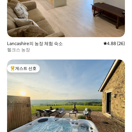
Lancashire의 농장 체험 숙소
평점 4.88점(5
4.88 (26)
헬크스 농장
게스트 선호
상위 게스트 선호