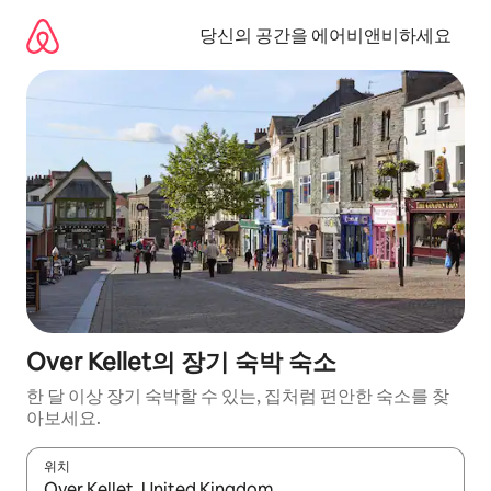
콘
텐
당신의 공간을 에어비앤비하세요
츠
로
바
로
가
기
Over Kellet의 장기 숙박 숙소
한 달 이상 장기 숙박할 수 있는, 집처럼 편안한 숙소를 찾
아보세요.
위치
결과가 나오면 위·아래 화살표 키를 사용하거나 터치 또는 스와이프