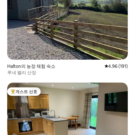
Halton의 농장 체험 숙소
평점 4.96점(5
4.96 (191)
루네 밸리 산장
게스트 선호
상위 게스트 선호