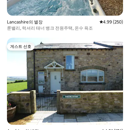
Lancashire의 별장
평점 4.99점(5점
4.99 (250)
룬밸리, 럭셔리 태너 뱅크 전원주택, 온수 욕조
게스트 선호
게스트 선호