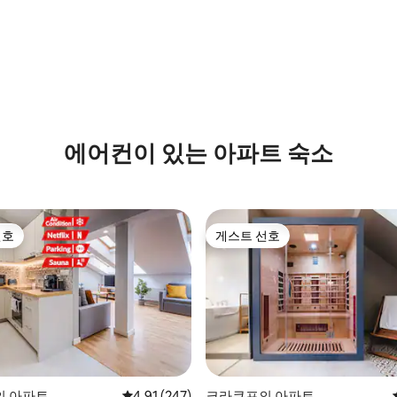
 후기 28개
에어컨이 있는 아파트 숙소
선호
게스트 선호
선호
게스트 선호
의 아파트
평점 4.91점(5점 만점), 후기 247개
4.91 (247)
크라쿠프의 아파트
후기 163개