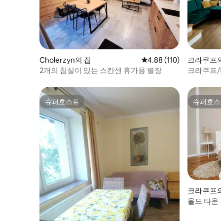
Cholerzyn의 집
평점 4.88점(5점 만점), 
4.88 (110)
크라쿠프의
2개의 침실이 있는 스칸센 휴가용 별장
크라쿠프/
슈퍼호스트
슈퍼호스
슈퍼호스트
슈퍼호스
크라쿠프의
올드 타운