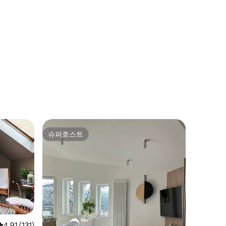
슈퍼호스트
슈퍼호스트
평점 4.91점(5점 만점), 후기 131개
4.91 (131)