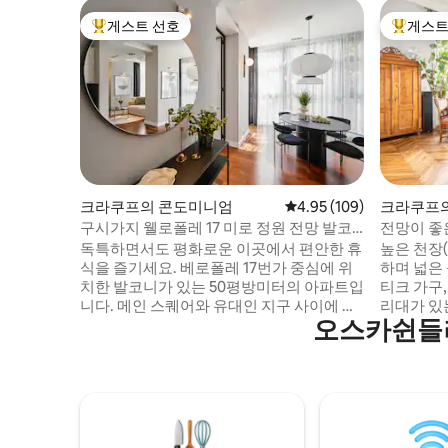
게스트 선호
게스트
상위 게스트 선호
상위 게
크라쿠프의 콘도미니엄
평점 4.95점(5점 만점), 
4.95 (109)
크라쿠프
구시가지 웰로폴레 17 미로 정원 전망 발코
전망이 좋은
니 & 에어컨
독특하면서도 평화로운 이곳에서 편안한 휴
높은 천장(
식을 즐기세요. 베로폴레 17번가 중심에 위
하며 넓은 
치한 발코니가 있는 50평방미터의 아파트입
티크 가구,
니다. 메인 스퀘어와 유대인 지구 사이에 완
리대가 있
오스카쉰들러
벽하게 위치하고 있습니다. 세련된 가구와
진짜 플랫
천연 원목 바닥이 있는 에어컨 완비 인테리
망을 자랑
어에서 활기를 되찾으세요. 사운드바가 있
있습니다. 
는 스마트 TV로 즐거운 시간을 보내세요. 이
이, 40인
아파트는 다음으로 구성되어 있습니다. —
오븐, 냉장
소파 베드와 식사 공간이 있는 거실 — 퀸사
어, 헤어드
이즈 침대가 있는 별도의 침실 — 주방 시설
마음에 드