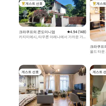
게스트 선호
게스트
상위 게스트 선호
상위 게
크라쿠프의 콘도미니엄
평점 4.94점(5점 만점), 
4.94 (148)
카지미에시, 타우론 아레나에서 가까운 가
든 아파트
크라쿠프
올드 타운
게스트 선호
게스트 
게스트 선호
게스트 