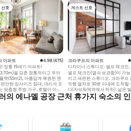
 선호
게스트 선호
스트 선호
게스트 선호
후기 109개
의 아파트
평점 4.98점(5점 만점), 후기 475개
4.98 (475)
크라쿠프의 아파트
평
 정통 19세기 아파트!
디자이너 스튜디오: 셀프 체크인,
기, 에어컨
3.70m)을 갖춘 정통적이고 우아
셀프 체크인(열쇠 보관함)이 가
플랫(55m2), 아름답게 복원된 앤
이고 세련된 스튜디오. 크라쿠프
 편안한 킹사이즈 침대, 대리석 조
직행 열차로 30분 이내에 도착할
는 맞춤형 주방 가구. 호텔이 아닌
다(자브워체역에서 하차). 넓은 
의 에나멜 공장 근처 휴가지 숙소의 
! 포드고르제 중심부에 위치한 전
비되어 있으며, 시내의 시끄러운
하는 19세기 타운하우스에 위치해
거리가 멀고, 근처에 독특한 레스
침실 1개, 거실 1개, 무료 와이파
는 조용한 지역에 위치하고 있습니
치 평면 위성 TV, 식기 세척기, 밥솥,
쿠프를 걸어서 둘러보기에 완벽
고, 다리미, 세탁기, 텀블 드라이
니다. 쉰들러의 공장이 모퉁이에 
라이어. 내 집처럼 편안한 숙소!
스튜디오는 폴란드 디자인으로 
실 거예요! 저희 게스트들은 그렇
모든 경험을 제공합니다. 근처에 