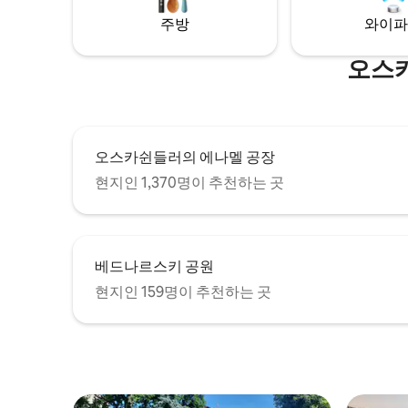
완비 — 발코니 — 각 객실마다 중앙 에어컨
습니다!
주방
와이파
— 샤워 시설을 갖춘 욕실
오스카
오스카쉰들러의 에나멜 공장
현지인 1,370명이 추천하는 곳
베드나르스키 공원
현지인 159명이 추천하는 곳