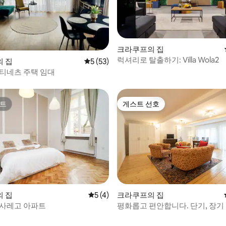
크라쿠프의 집
럭셔리로 탈출하기: Villa Wola2
후기 110개
 집
평점 5점(5점 만점), 후기 53개
5 (53)
티네츠 주택 임대
트
게스트 선호
트
게스트 선호
 집
평점 5점(5점 만점), 후기 4개
5 (4)
크라쿠프의 집
 사레고 아파트
평화롭고 편안합니다. 단기, 장기 