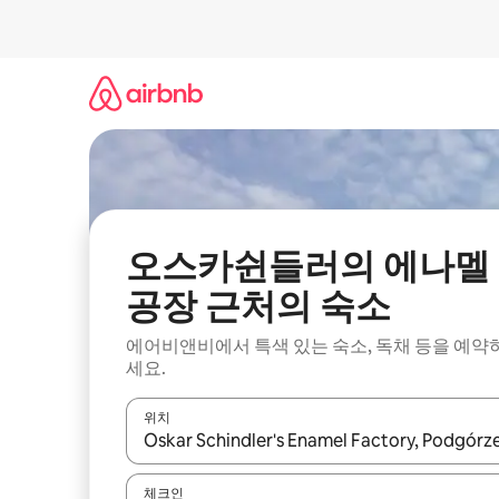
콘
텐
츠
로
바
로
가
기
오스카쉰들러의 에나멜
공장 근처의 숙소
에어비앤비에서 특색 있는 숙소, 독채 등을 예약
세요.
위치
결과가 나오면 위·아래 화살표 키를 사용하거나 터치
체크인