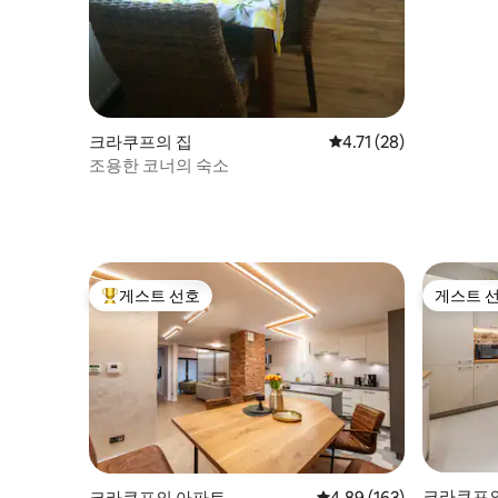
크라쿠프의 집
평점 4.71점(5점 만점),
4.71 (28)
조용한 코너의 숙소
게스트 선호
게스트 
상위 게스트 선호
게스트 
크라쿠프
크라쿠프의 아파트
평점 4.89점(5점 만점), 
4.89 (163)