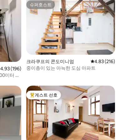
슈퍼호스트
슈퍼호스트
크라쿠프의 콘도미니엄
평점 4.83점(5점 만점), 
4.83 (216)
중이층이 있는 아늑한 도심 아파트
점 4.93점(5점 만점), 후기 196개
4.93 (196)
00미터 메
게스트 선호
상위 게스트 선호