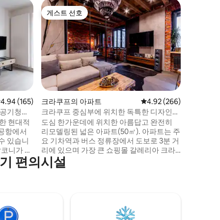
크라쿠프
게스트 선호
게스트
게스트 선호
상위 게
구시나고그
이 아파트
침실, 주
접근할 수
용하고 
위한 훌륭한
탁기와 회전
트는 계단
역사적인 
점 4.94점(5점 만점), 후기 165개
4.94 (165)
크라쿠프의 아파트
평점 4.92점(5점 만점), 
4.92 (266)
지미에시의
 공기청정
크라쿠프 중심부에 위치한 독특한 디자인의
분 거리에 있습니다. 
아파트
능한 현대적
도심 한가운데에 위치한 아름답고 완전히
니다:)
 공항에서
리모델링된 넓은 아파트(50㎡). 아파트는 주
 수 있습니
요 기차역과 버스 정류장에서 도보로 3분 거
발코니가 완
리에 있으며 가장 큰 쇼핑몰 갈레리아 크라
인기 편의시설
 지역과는
코프스카 앞에 있습니다. 하지만 창문은 아
토랑이 있
름다운 공원(스트랄레시키)을 마주하고 있
다. 크라
어 마을 밖에 있는 느낌을 주며 주변에 나무
한 출발점입
가 가득합니다. 주방에는 오븐, 가스레인지,
있습니다.
식기세척기, 빌트인 보쉬 커피 메이커 등 모
크라쿠프의
든 새로운 가전제품이 있습니다! 숙소는 독
훌륭한 레
특한 디자인을 가지고 있습니다.