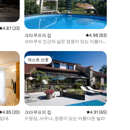
평점 4.87점(5점 만점), 후기 23개
4.87 (23)
크라쿠프의 집
평점 4.98점(5점 만점),
4.98 (83)
크라쿠프 인근의 넓은 정원이 있는 아름다
운 집
게스트 선호
게스트 선호
평점 4.85점(5점 만점), 후기 20개
4.85 (20)
크라쿠프의 집
평점 4.91점(5점 만점),
4.91 (65)
임대.
수영장, 사우나, 정원이 있는 아름다운 빌라