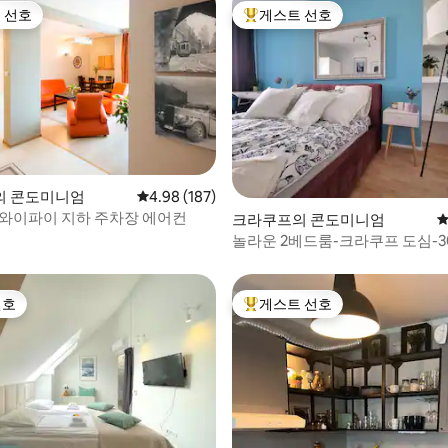
 선호
게스트 선호
스트 선호
상위 게스트 선호
후기 148개
의 콘도미니엄
평점 4.98점(5점 만점), 후기 187개
4.98 (187)
 와이파이 지하 주차장 에어컨
크라쿠프의 콘도미니엄
평
놀라운 2베드룸-크라쿠프 도심-3
인 스퀘어
선호
게스트 선호
선호
상위 게스트 선호