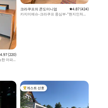
크라쿠프의 콘도미니엄
평점 4.87점(5점 만점), 
4.87 (424)
카지미에슈-크라쿠프 중심부-"현지인처럼
살아보기"
점 4.97점(5점 만점), 후기 220개
4.97 (220)
늑한 아파
게스트 선호
상위 게스트 선호