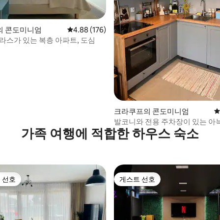
후기 141개
의 콘도미니엄
평점 4.88점(5점 만점), 후기 176개
4.88 (176)
테라스가 있는 복층 아파트, 도심
크라쿠프의 콘도미니엄
평
발코니와 전용 주차장이 있는 아
가족 여행에 적합한 하우스 숙소
트.
 선호
게스트 선호
스트 선호
게스트 선호