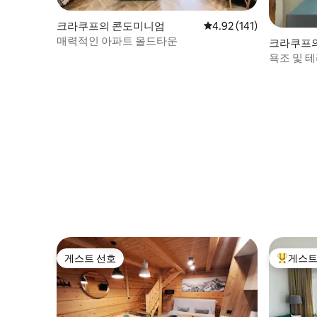
크라쿠프의 콘도미니엄
평점 4.92점(5점 만점), 
4.92 (141)
매력적인 아파트 올드타운
크라쿠프
욕조 및 
게스트 선호
게스트
게스트 선호
상위 게