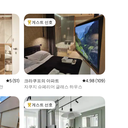
게스트 선호
상위 게스트 선호
평점 5점(5점 만점), 후기 51개
5 (51)
크라쿠프의 아파트
평점 4.98점(5점 만점), 
4.98 (109)
안
자쿠지 슈페리어 글래스 하우스
게스트 선호
상위 게스트 선호