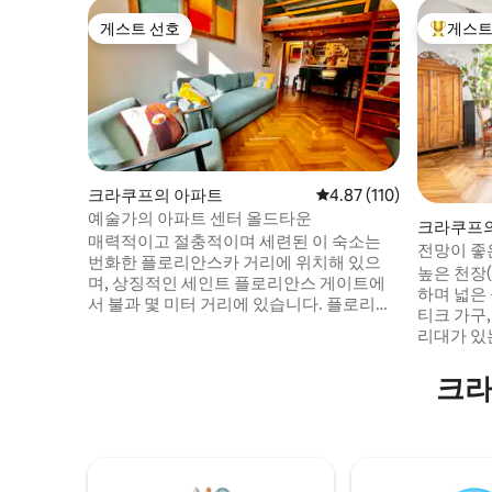
게스트 선호
게스트
게스트 선호
상위 게
크라쿠프의 아파트
평점 4.87점(5점 만점), 
4.87 (110)
예술가의 아파트 센터 올드타운
크라쿠프
매력적이고 절충적이며 세련된 이 숙소는
전망이 좋은
번화한 플로리안스카 거리에 위치해 있으
높은 천장(
며, 상징적인 세인트 플로리안스 게이트에
하며 넓은 
서 불과 몇 미터 거리에 있습니다. 플로리안
티크 가구,
의 문. 도시를 탐험하기 위한 완벽한 거점. 안
리대가 있
으로 들어서면 예술적인 감각과 현대적인
진짜 플랫
편안함이 독특하게 조화를 이루는 모습이
망을 자랑
크라
맞이합니다. 절충적인 인테리어는 다채로운
있습니다. 
포인트와 벽을 장식하는 흥미로운 예술품으
이, 40인
로 크라쿠프의 창의적인 정신을 반영합니
오븐, 냉장
다. 중심지에 위치하고 있음에도 불구하고,
어, 헤어드
창문에서 조용한 안뜰이 내려다보이며 바쁜
마음에 드
하루를 보낸 후 평화로운 휴식을 즐길 수 있