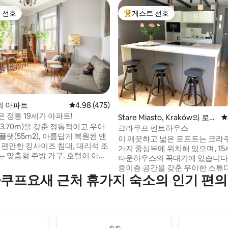
 선호
게스트 선호
스트 선호
상위 게스트 선호
후기 110개
의 아파트
평점 4.98점(5점 만점), 후기 475개
4.98 (475)
 정통 19세기 아파트!
Stare Miasto, Kraków의 로프
평
3.70m)을 갖춘 정통적이고 우아
트
크라쿠프 펜트하우스
플랫(55m2), 아름답게 복원된 앤
이 깨끗하고 넓은 로프트는 크라
 편안한 킹사이즈 침대, 대리석 조
가지 중심부에 위치해 있으며, 1
는 맞춤형 주방 가구. 호텔이 아닌
타운하우스의 꼭대기에 있습니다
! 포드고르제 중심부에 위치한 전
중이층 공간을 갖춘 우아한 스튜
하는 19세기 타운하우스에 위치해
쿠프요새 근처 휴가지 숙소의 인기 편
트입니다. 번화하고 북적이는 마을의 중심
침실 1개, 거실 1개, 무료 와이파
지에 위치하고 있으며, 아파트 안
치 평면 위성 TV, 식기 세척기, 밥솥,
화로운 분위기를 느낄 수 있습니다
고, 다리미, 세탁기, 텀블 드라이
안뜰을 마주하고 있으며 멀리 나
라이어. 내 집처럼 편안한 숙소!
의 전망과 교회 종소리가 울립니다. 크
실 거예요! 저희 게스트들은 그렇
프의 이 아름다운 장소에서 보내