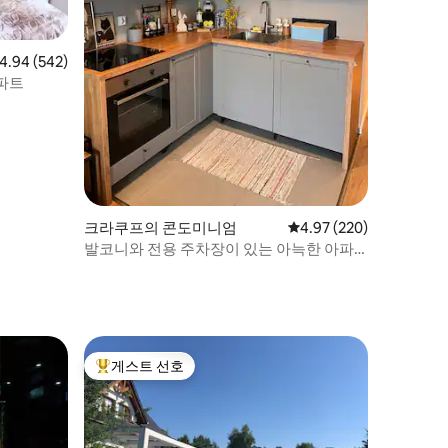
점 4.94점(5점 만점), 후기 542개
4.94 (542)
파트
크라쿠프의 콘도미니엄
평점 4.97점(5점 만점), 
4.97 (220)
발코니와 전용 주차장이 있는 아늑한 아파
트.
게스트 선호
상위 게스트 선호