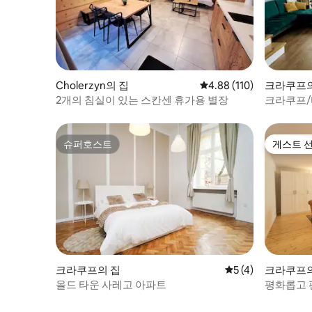
Cholerzyn의 집
평점 4.88점(5점 만점), 
4.88 (110)
크라쿠프의
2개의 침실이 있는 스칸센 휴가용 별장
크라쿠프/
슈퍼호스트
게스트 
슈퍼호스트
게스트 
크라쿠프의 집
평점 5점(5점 만점)
5 (4)
크라쿠프의
올드 타운 사레고 아파트
평화롭고 편