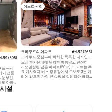
크라쿠프
게스트 선호
게스트
게스트 선호
상위 게
메인 광장
메인 스퀘
감상할 수
시코-보후
건물에 위
위치해 있
전망을 제
3개, 대형
실이 있어
크라쿠프의 아파트
평점 4.92점(5점 만점), 
4.92 (266)
을 제공합
크라쿠프 중심부에 위치한 독특한 디자인의
점 4.99점(5점 만점), 후기 305개
4.99 (305)
한 크라쿠
아파트
도심 한가운데에 위치한 아름답고 완전히
에게 이상
리모델링된 넓은 아파트(50㎡). 아파트는 주
쿠프 구시
요 기차역과 버스 정류장에서 도보로 3분 거
5세기 전통
리에 있으며 가장 큰 쇼핑몰 갈레리아 크라
. 눈부신
코프스카 앞에 있습니다. 하지만 창문은 아
디오 아파
름다운 공원(스트랄레시키)을 마주하고 있
의시설
어 마을 밖에 있는 느낌을 주며 주변에 나무
에서는 평
가 가득합니다. 주방에는 오븐, 가스레인지,
. 조용한
식기세척기, 빌트인 보쉬 커피 메이커 등 모
무 꼭대기
든 새로운 가전제품이 있습니다! 숙소는 독
라쿠
특한 디자인을 가지고 있습니다.
는 시간은