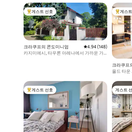
게스트 선호
게스트
상위 게스트 선호
상위 게
크라쿠프의 콘도미니엄
평점 4.94점(5점 만점), 
4.94 (148)
카지미에시, 타우론 아레나에서 가까운 가
든 아파트
크라쿠프
올드 타운
게스트 선호
게스트 
상위 게스트 선호
게스트 