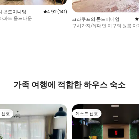
의 콘도미니엄
평점 4.92점(5점 만점), 후기 141개
4.92 (141)
아파트 올드타운
후기 196개
크라쿠프의 콘도미니엄
평
구시가지/유대인 지구의 원룸 아
가족 여행에 적합한 하우스 숙소
 선호
게스트 선호
스트 선호
게스트 선호