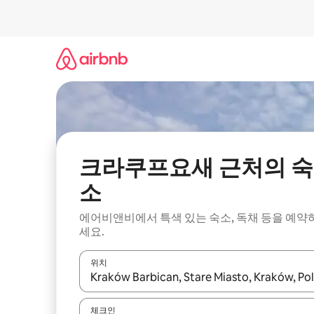
콘
텐
츠
로
바
로
가
기
크라쿠프요새 근처의 숙
소
에어비앤비에서 특색 있는 숙소, 독채 등을 예약
세요.
위치
결과가 나오면 위·아래 화살표 키를 사용하거나 터치
체크인