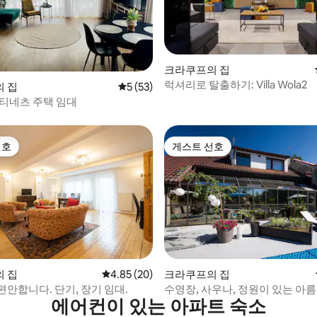
크라쿠프의 집
럭셔리로 탈출하기: Villa Wola2
후기 110개
 집
평점 5점(5점 만점), 후기 53개
5 (53)
티네츠 주택 임대
선호
게스트 선호
선호
게스트 선호
, 후기 4개
 집
평점 4.85점(5점 만점), 후기 20개
4.85 (20)
크라쿠프의 집
안합니다. 단기, 장기 임대.
수영장, 사우나, 정원이 있는 아
에어컨이 있는 아파트 숙소