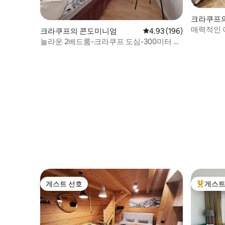
크라쿠프
매력적인 
크라쿠프의 콘도미니엄
평점 4.93점(5점 만점), 
4.93 (196)
놀라운 2베드룸-크라쿠프 도심-300미터 메
인 스퀘어
게스트 선호
게스트
게스트 선호
상위 게