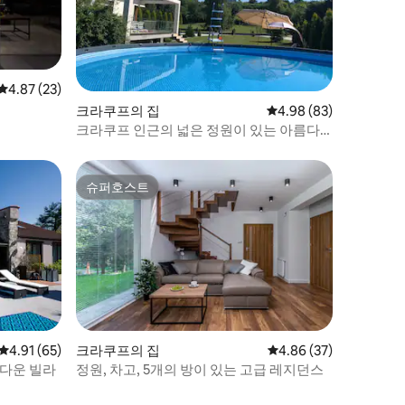
평점 4.87점(5점 만점), 후기 23개
4.87 (23)
크라쿠프의 집
평점 4.98점(5점 만점),
4.98 (83)
크라쿠프 인근의 넓은 정원이 있는 아름다
운 집
슈퍼호스트
슈퍼호스트
평점 4.91점(5점 만점), 후기 65개
4.91 (65)
크라쿠프의 집
평점 4.86점(5점 만점),
4.86 (37)
름다운 빌라
정원, 차고, 5개의 방이 있는 고급 레지던스