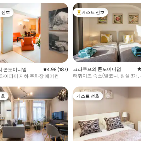
 선호
게스트 선호
스트 선호
상위 게스트 선호
후기 148개
크라쿠프의 콘도미니엄
평
의 콘도미니엄
평점 4.98점(5점 만점), 후기 187개
4.98 (187)
터쿼이즈 숙소(발코니, 침실 3개, 
 와이파이 지하 주차장 에어컨
선호
게스트 선호
선호
게스트 선호