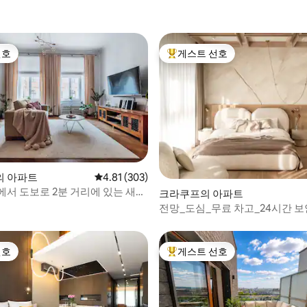
선호
게스트 선호
선호
상위 게스트 선호
 후기 48개
의 아파트
평점 4.81점(5점 만점), 후기 303개
4.81 (303)
에서 도보로 2분 거리에 있는 새로
크라쿠프의 아파트
전망_도심_무료 차고_24시간 보
선호
게스트 선호
선호
상위 게스트 선호