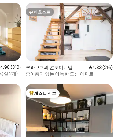
슈퍼호스트
슈퍼호스트
점 4.98점(5점 만점), 후기 310개
4.98 (310)
크라쿠프의 콘도미니엄
평점 4.83점(5점 만점), 
4.83 (216)
욕실 2개)
중이층이 있는 아늑한 도심 아파트
게스트 선호
상위 게스트 선호