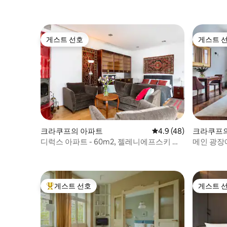
게스트 선호
게스트 
게스트 선호
게스트 
크라쿠프의 아파트
평점 4.9점(5점 만점),
4.9 (48)
크라쿠프
디럭스 아파트 - 60m2, 젤레니에프스키 궁
메인 광장
전
운 아파트
게스트 선호
게스트 
상위 게스트 선호
게스트 