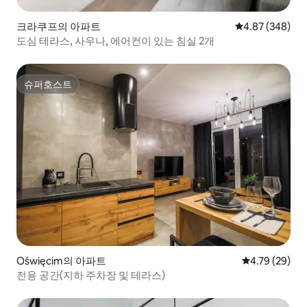
크라쿠프의 아파트
평점 4.87점(5점
4.87 (348)
도심 테라스, 사우나, 에어컨이 있는 침실 2개
슈퍼호스트
슈퍼호스트
Oświęcim의 아파트
평점 4.79점(5
4.79 (29)
전용 공간(지하 주차장 및 테라스)