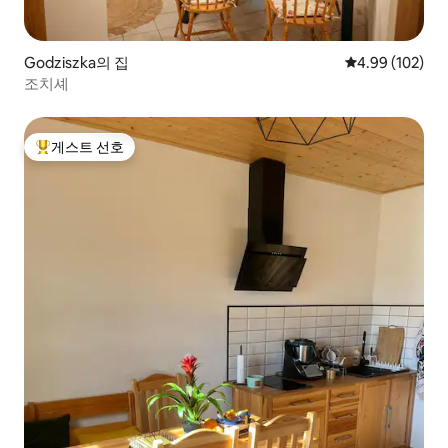
Godziszka의 집
평점 4.99점(5점
4.99 (102)
조치셰
게스트 선호
상위 게스트 선호