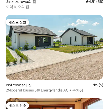
Jaszczurowa의 집
평점 4.91점(5
4.91 (66)
도멕 레오의 집
게스트 선호
게스트 선호
Piotrowice의 집
평점 5점(
5 (5)
2ModernHouses 5분 Energylandia AC + 주차장
게스트 선호
게스트 선호