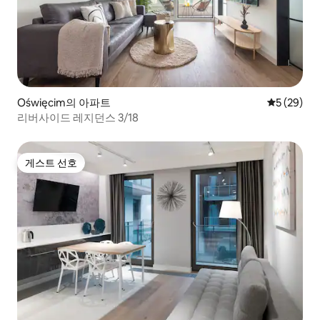
Oświęcim의 아파트
평점 5점(5
5 (29)
리버사이드 레지던스 3/18
게스트 선호
게스트 선호