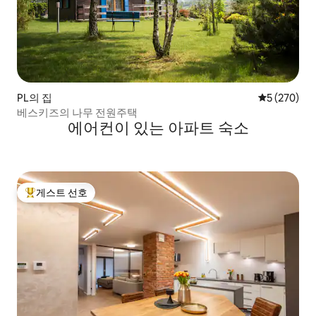
PL의 집
평점 5점(5점
5 (270)
베스키즈의 나무 전원주택
에어컨이 있는 아파트 숙소
게스트 선호
상위 게스트 선호