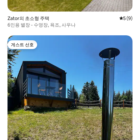
Zator의 초소형 주택
평점 5점(
5 (9)
6인용 별장 - 수영장, 욕조, 사우나
게스트 선호
게스트 선호