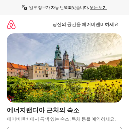
콘
일부 정보가 자동 번역되었습니다. 
원문 보기
텐
츠
로
당신의 공간을 에어비앤비하세요
바
로
가
기
에너지랜디아 근처의 숙소
에어비앤비에서 특색 있는 숙소, 독채 등을 예약하세요.