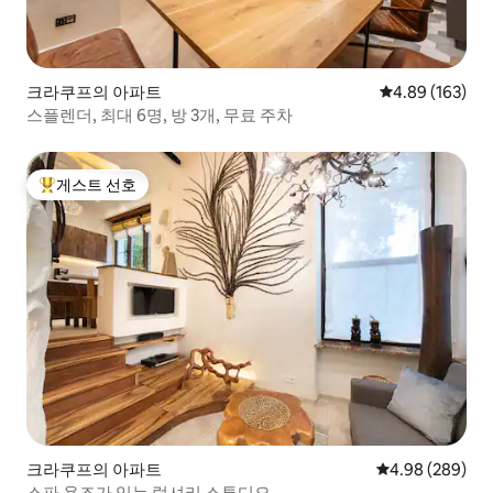
크라쿠프의 아파트
평점 4.89점(5점
4.89 (163)
스플렌더, 최대 6명, 방 3개, 무료 주차
게스트 선호
상위 게스트 선호
크라쿠프의 아파트
평점 4.98점(5점
4.98 (289)
스파 욕조가 있는 럭셔리 스튜디오