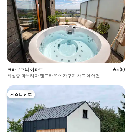
크라쿠프의 아파트
평점 5점(
5 (5)
최상층 파노라마 펜트하우스 자쿠지 차고 에어컨
게스트 선호
게스트 선호