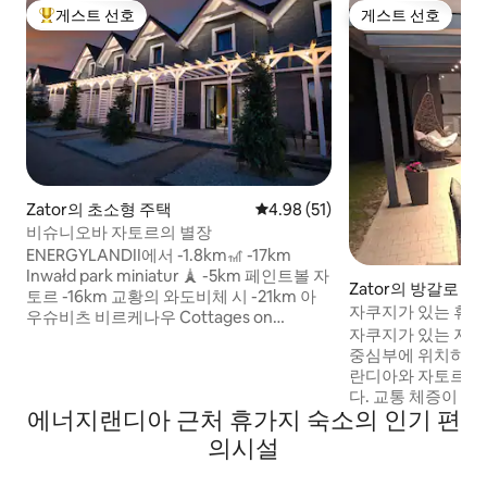
게스트 선호
게스트 선호
상위 게스트 선호
게스트 선호
Zator의 초소형 주택
평점 4.98점(5점 만점), 후기 51
4.98 (51)
비슈니오바 자토르의 별장
ENERGYLANDII에서 -1.8km🎢 -17km
Inwałd park miniatur 🗼 -5km 페인트볼 자
Zator의 방갈로
토르 -16km 교황의 와도비체 시 -21km 아
자쿠지가 있는 휴가용 
우슈비츠 비르케나우 Cottages on
Zator 중심부
자쿠지가 있는 저희
Wiśniowa is a year-round cottages of
중심부에 위치하고 
cottages created with passion and love
란디아와 자토르랜
of nature🌳🌲 - 핀란드식 사우나 - 분위기
다. 교통 체증이 발
있는 벽난로 🔥 -전용 바베큐 🍖 - 무료 주차
에너지랜디아 근처 휴가지 숙소의 인기 편
있습니다. 숙소는 상점, 레스토랑, 카페에서
공간🚗 -수영장 🛝 -녹지가 많음 🏡🌲 -WI-
멀지 않습니다. 건
FI🛜 - 요청 시 아침 식사 제공, 여름 시즌에
의시설
안한 아파트가 있으며
는 문 앞으로 배달🥞🍳
방, 욕실이 있습니다