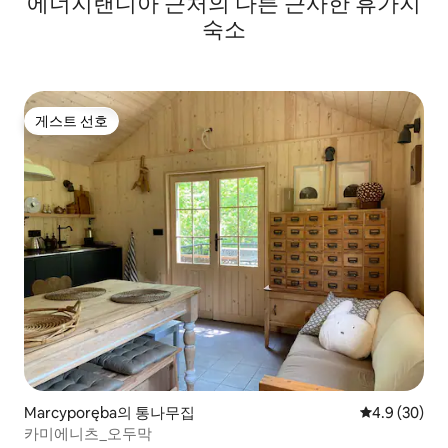
에너지랜디아 근처의 다른 근사한 휴가지
숙소
게스트 선호
게스트 선호
Marcyporęba의 통나무집
평점 4.9점(5
4.9 (30)
카미에니츠_오두막