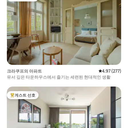
크라쿠프의 아파트
평점 4.97점(5점
4.97 (277)
유서 깊은 타운하우스에서 즐기는 세련된 현대적인 생활
게스트 선호
상위 게스트 선호