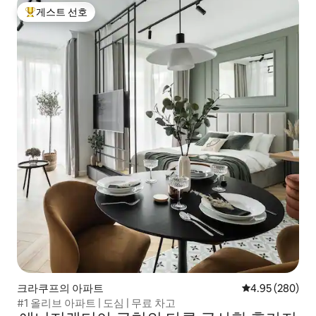
게스트 선호
상위 게스트 선호
크라쿠프의 아파트
평점 4.95점(5점
4.95 (280)
#1 올리브 아파트 | 도심 | 무료 차고