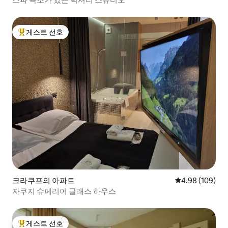
게스트 선호
상위 게스트 선호
크라쿠프의 아파트
평점 4.98점(5점
4.98 (109)
자쿠지 슈페리어 글래스 하우스
게스트 선호
상위 게스트 선호