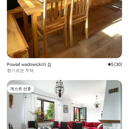
Powiat wadowicki의 집
평점 5점(5
5 (30)
향기로운 주택
게스트 선호
게스트 선호