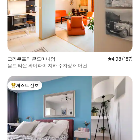
크라쿠프의 콘도미니엄
평점 4.98점(5점
4.98 (187)
올드 타운 와이파이 지하 주차장 에어컨
게스트 선호
상위 게스트 선호