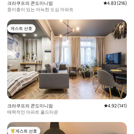
크라쿠프의 콘도미니엄
평점 4.83점(5점
4.83 (216)
중이층이 있는 아늑한 도심 아파트
게스트 선호
게스트 선호
크라쿠프의 콘도미니엄
평점 4.92점(5
4.92 (141)
매력적인 아파트 올드타운
게스트 선호
상위 게스트 선호