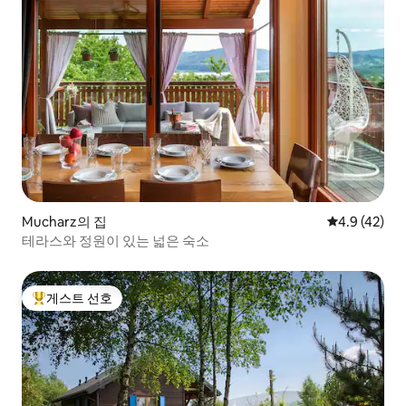
Mucharz의 집
평점 4.9점(5
4.9 (42)
테라스와 정원이 있는 넓은 숙소
게스트 선호
상위 게스트 선호