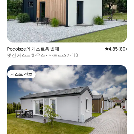
Podolsze의 게스트용 별채
평점 4.85점(5
4.85 (80)
멋진 게스트 하우스 - 자토르스카 113
게스트 선호
게스트 선호