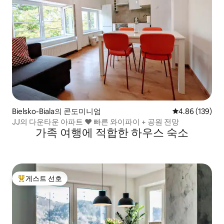
Bielsko-Biala의 콘도미니엄
평점 4.86점(5점
4.86 (139)
JJ의 다운타운 아파트 ♥ 빠른 와이파이 + 공원 전망
가족 여행에 적합한 하우스 숙소
게스트 선호
상위 게스트 선호