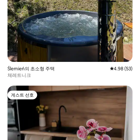
Ślemień의 초소형 주택
평점 4.98점(5
4.98 (53)
체레트니크
게스트 선호
게스트 선호