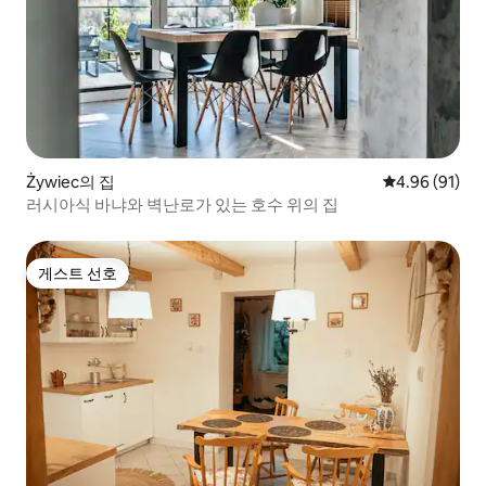
Żywiec의 집
평점 4.96점(5
4.96 (91)
러시아식 바냐와 벽난로가 있는 호수 위의 집
게스트 선호
게스트 선호