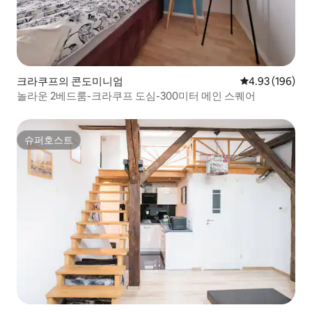
크라쿠프의 콘도미니엄
평점 4.93점(5점
4.93 (196)
놀라운 2베드룸-크라쿠프 도심-300미터 메인 스퀘어
슈퍼호스트
슈퍼호스트