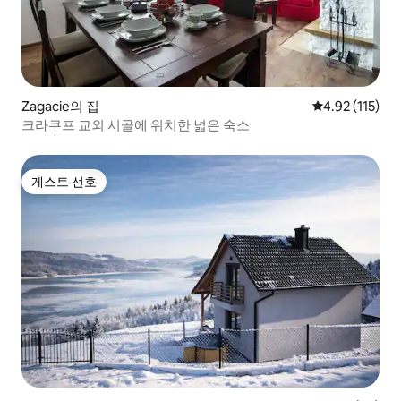
Zagacie의 집
평점 4.92점(5
4.92 (115)
크라쿠프 교외 시골에 위치한 넓은 숙소
게스트 선호
게스트 선호