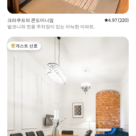
크라쿠프의 콘도미니엄
평점 4.97점(5점
4.97 (220)
발코니와 전용 주차장이 있는 아늑한 아파트.
게스트 선호
상위 게스트 선호