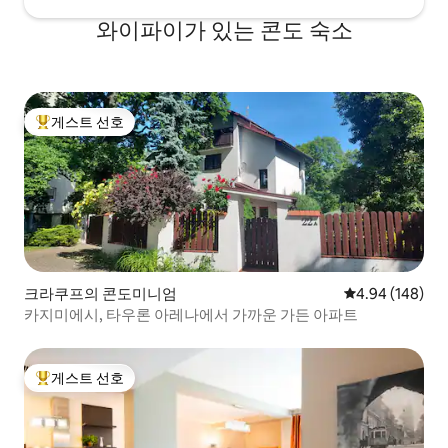
와이파이가 있는 콘도 숙소
게스트 선호
상위 게스트 선호
크라쿠프의 콘도미니엄
평점 4.94점(5점
4.94 (148)
카지미에시, 타우론 아레나에서 가까운 가든 아파트
게스트 선호
상위 게스트 선호