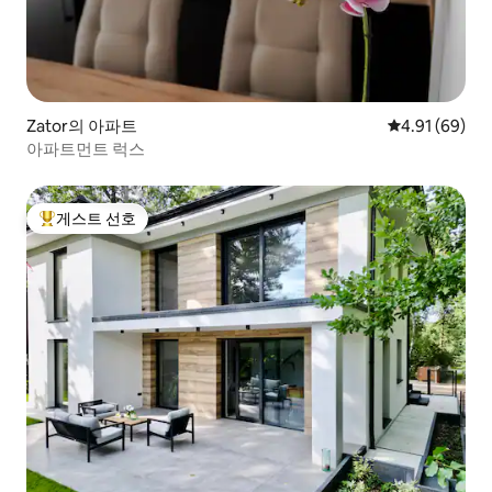
Zator의 아파트
평점 4.91점(5
4.91 (69)
아파트먼트 럭스
게스트 선호
상위 게스트 선호