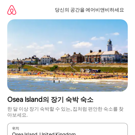
콘
텐
당신의 공간을 에어비앤비하세요
츠
로
바
로
가
기
Osea Island의 장기 숙박 숙소
한 달 이상 장기 숙박할 수 있는, 집처럼 편안한 숙소를 찾
아보세요.
위치
결과가 나오면 위·아래 화살표 키를 사용하거나 터치 또는 스와이프