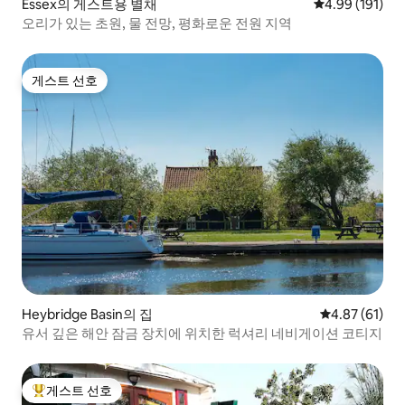
Essex의 게스트용 별채
평점 4.99점(5
4.99 (191)
오리가 있는 초원, 물 전망, 평화로운 전원 지역
게스트 선호
게스트 선호
Heybridge Basin의 집
평점 4.87점(5
4.87 (61)
유서 깊은 해안 잠금 장치에 위치한 럭셔리 네비게이션 코티지
게스트 선호
상위 게스트 선호