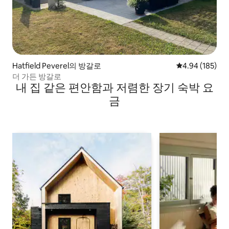
Hatfield Peverel의 방갈로
평점 4.94점(5점
4.94 (185)
더 가든 방갈로
내 집 같은 편안함과 저렴한 장기 숙박 요
금