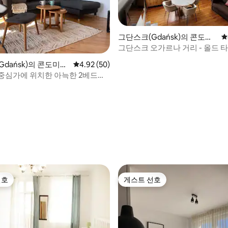
그단스크(Gdańsk)의 콘도미
평
니엄
그단스크 오가르나 거리 - 올드 
임대
 후기 56개
dańsk)의 콘도미니
평점 4.92점(5점 만점), 후기 50개
4.92 (50)
중심가에 위치한 아늑한 2베드룸
선호
게스트 선호
선호
게스트 선호