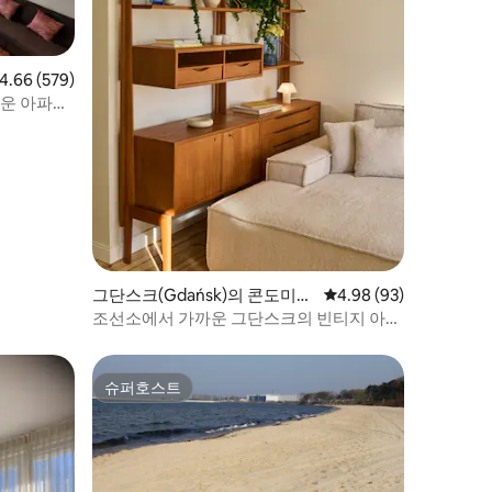
점 4.66점(5점 만점), 후기 579개
4.66 (579)
타운 아파트
그단스크(Gdańsk)의 콘도미니
평점 4.98점(5점 만점),
4.98 (93)
엄
조선소에서 가까운 그단스크의 빈티지 아파
트
슈퍼호스트
슈퍼호스트