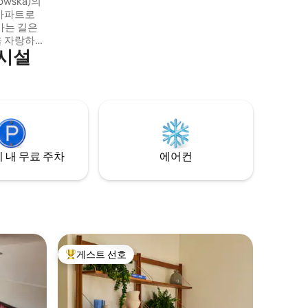
owska)의
 아파트로
가는 길은
을 자랑하는
의시설
아름답습니
있도록 인테
 침실에는
주방에는 시
콘이 구비
100m 거
 몇 정거
 내 무료 주차
에어컨
게스트 선호
상위 게스트 선호