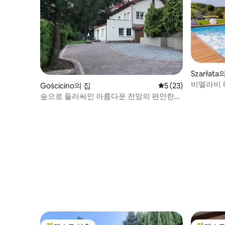
Szarłata
비엘라비 
Gościcino의 집
평점 5점(5점 만점),
5 (23)
숲으로 둘러싸인 아름다운 전망의 편안한
집