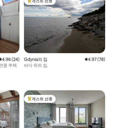
게스트 선호
상위 게스트 선호
평점 4.96점(5점 만점), 후기 24개
4.96 (24)
Gdynia의 집
평점 4.97점(5점 만점),
4.97 (78)
 연중 주택
바다 위의 집.
게스트 선호
상위 게스트 선호