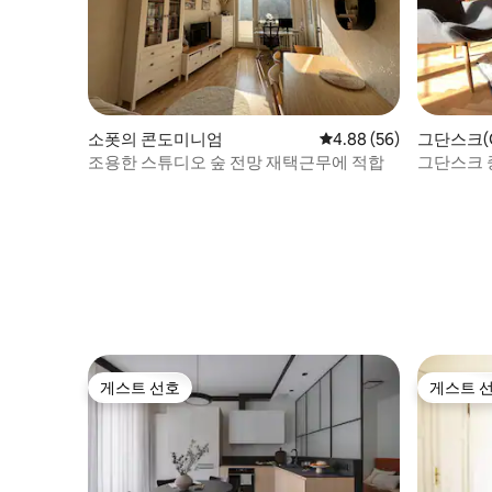
소폿의 콘도미니엄
평점 4.88점(5점 만점),
4.88 (56)
그단스크(G
엄
조용한 스튜디오 숲 전망 재택근무에 적합
그단스크 
아파트
게스트 선호
게스트 
게스트 선호
게스트 