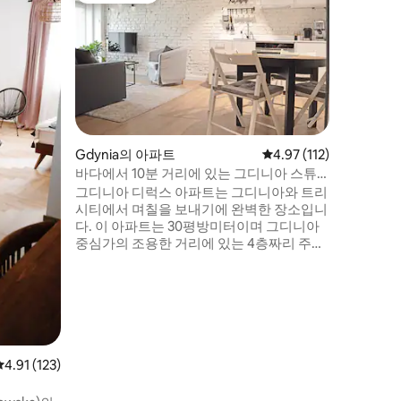
구시가지 
정통 오래된 
으로 완
트에게만 
거리에 완
파트에는 
쬐는 거실
설이 완비
데 기능이
Gdynia의 아파트
평점 4.97점(5점 만점),
4.97 (112)
있어 위생
바다에서 10분 거리에 있는 그디니아 스튜
이 노출되
디오 디럭스
그디니아 디럭스 아파트는 그디니아와 트리
시티에서 며칠을 보내기에 완벽한 장소입니
다. 이 아파트는 30평방미터이며 그디니아
중심가의 조용한 거리에 있는 4층짜리 주택
의 다락방에 위치해 있습니다. 그디니아의
삶 전체가 이어지는 도시의 중심가까지 도
보로 이동할 수 있습니다. 바로 근처에 리비
에라 쇼핑센터, 레스토랑, 바, 영화관, 볼링
장, 극장, 수많은 상점이 있습니다. 바다까지
도보로 10분, 트라이시티 풍경공원도 마찬
가지입니다.
평점 4.91점(5점 만점), 후기 123개
4.91 (123)