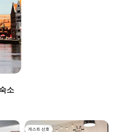
 숙소
그단스크(
게스트 선호
게스트
게스트 선호
상위 게