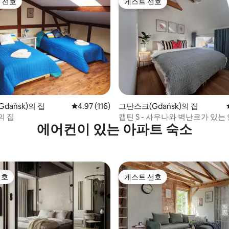
 선호
게스트 선호
스트 선호
게스트 선호
 후기 56개
dańsk)의 집
평점 4.97점(5점 만점), 후기 116개
4.97 (116)
그단스크(Gdańsk)의 집
의 집
캡틴 S - 사우나와 벽난로가 있는
에어컨이 있는 아파트 숙소
선호
게스트 선호
선호
게스트 선호