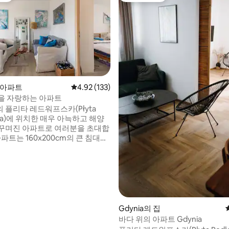
후기 122개
의 아파트
평점 4.92점(5점 만점), 후기 133개
4.92 (133)
을 자랑하는 아파트
 플리타 레드워프스카(Płyta
ska)에 위치한 매우 아늑하고 해양
꾸며진 아파트로 여러분을 초대합
아파트는 160x200cm의 큰 침대가
을 포함한 2개의 방과 발코니로 구
습니다. 주방과 거실 창문에서 아
단스크 만과 헬의 전망을 감상할
다. 모든 장비를 사용하여 집처럼
습니다. 여행 책을 읽고 싶거나, 사
를 보고 싶거나, 좋은 음악을 듣고
 이것은 당신을 위한 시간입니다.
Gdynia의 집
며 시간을 보내세요. :) 환영합니
바다 위의 아파트 Gdynia