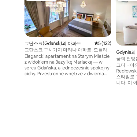
그단스크(Gdańsk)의 아파트
평점 5점(5점 만점), 
5 (122)
그단스크 구시가지 마리나 아파트, 모틀라
Gdynia
바강까지 2분
Elegancki apartament na Starym Mieście
꿈의 전망
z widokiem na Bazylikę Mariacką — w
그디니아의
sercu Gdańska, a jednocześnie spokojny i
Redłow
cichy. Przestronne wnętrze z dwiema
스타일로 
sypialniami dla 4 Gości. W pełni
니다. 이 
wyposażona kuchnia, łazienka z
있는 침실
deszczownicą, nienaganna czystość i
성되어 있
parking— rzadkość w tej lokalizacji.
름다운 그
Stworzony dla Gości ceniących komfort,
수 있습니
styl i bezproblemowy pobyt. Idealny na
느낄 수 있
spokojne poranki, spacery i urocze
진 갤러리
wieczory nad rzeką. Gospodarz Agata —
싶으시면.
Superhost znana z 5★ obsługi i
해변을 거닐
indywidualnego podejścia.
다