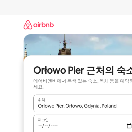
콘
텐
츠
로
바
로
가
기
Orłowo Pier 근처의 숙
에어비앤비에서 특색 있는 숙소, 독채 등을 예약
세요.
위치
결과가 나오면 위·아래 화살표 키를 사용하거나 터치
체크인