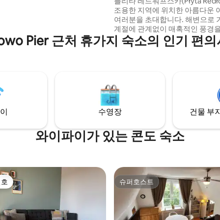
플리타 레드워프스카(Płyta Redł
조용한 지역에 위치한 아름다운
여러분을 초대합니다. 해변으로 
계절에 관계없이 매혹적인 풍경
łowo Pier 근처 휴가지 숙소의 인기 편
풍경 공원을 지나며 그림처럼 
다. 모든 손님이 집처럼 느낄 수 
리어에 모든 마음을 쏟았습니다.
넷플릭스가 구비된 TV가 있고, 
원하고 낭만적인 저녁을 위한 팝
된 전자레인지가 있습니다. 집에서 
리에 있는 버스 정류장을 이용하면
장만 지나면 센터에 도착합니다.
이
수영장
건물 부지
와이파이가 있는 콘도 숙소
선호
슈퍼호스트
선호
슈퍼호스트