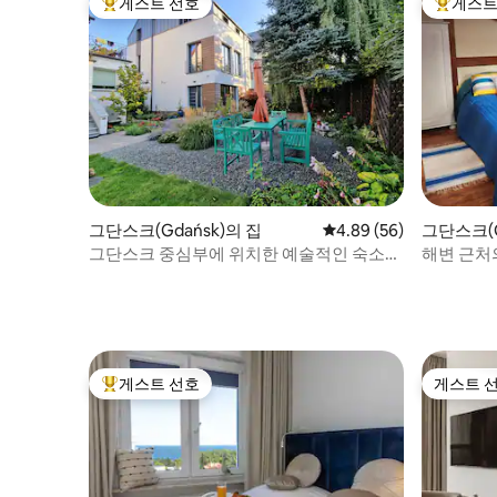
게스트 선호
게스트
상위 게스트 선호
상위 게
그단스크(Gdańsk)의 집
평점 4.89점(5점 만점),
4.89 (56)
그단스크(G
그단스크 중심부에 위치한 예술적인 숙소
해변 근처
라재구라
게스트 선호
게스트 
상위 게스트 선호
게스트 