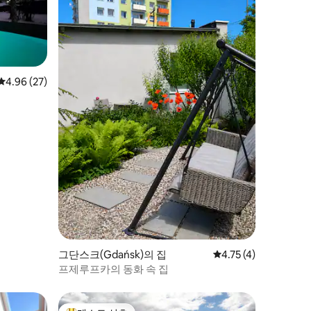
평점 4.96점(5점 만점), 후기 27개
4.96 (27)
그단스크(Gdańsk)의 집
평점 4.75점(5점 만점)
4.75 (4)
프제루프카의 동화 속 집