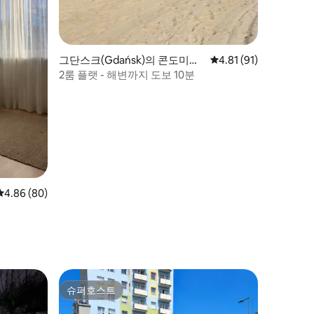
그단스크(Gdańsk)의 콘도미니
평점 4.81점(5점 만점),
4.81 (91)
엄
2룸 플랫 - 해변까지 도보 10분
평점 4.86점(5점 만점), 후기 80개
4.86 (80)
슈퍼호스트
슈퍼호스트