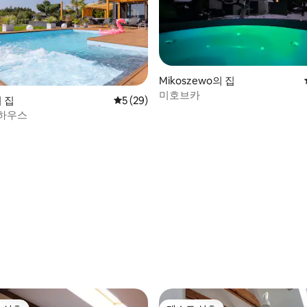
Mikoszewo의 집
미호브카
의 집
평점 5점(5점 만점), 후기 29개
5 (29)
하우스
 후기 23개