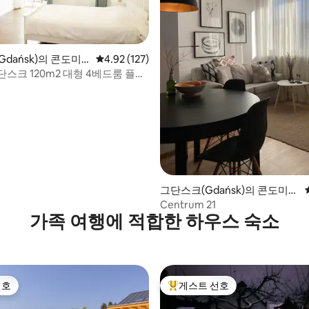
후기 168개
dańsk)의 콘도미
평점 4.92점(5점 만점), 후기 127개
4.92 (127)
스크 120m2 대형 4베드룸 플랫
그단스크(Gdańsk)의 콘도미니
엄
Centrum 21
가족 여행에 적합한 하우스 숙소
선호
게스트 선호
선호
상위 게스트 선호