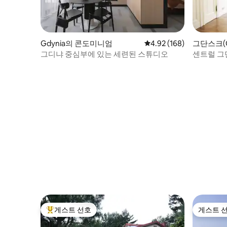
Gdynia의 콘도미니엄
평점 4.92점(5점 만점), 
4.92 (168)
그단스크(G
니엄
그디냐 중심부에 있는 세련된 스튜디오
센트럴 그단
10명.
게스트 선호
게스트 
상위 게스트 선호
게스트 