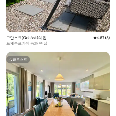
그단스크(Gdańsk)의 집
평점 4.67점(
4.67 (3)
프제루프카의 동화 속 집
슈퍼호스트
슈퍼호스트