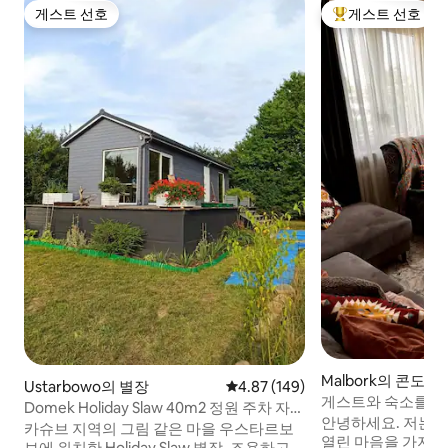
게스트 선호
게스트 선호
게스트 선호
상위 게스트 선호
Malbork의 콘도
Ustarbowo의 별장
평점 4.87점(5점 만점), 후기 149
4.87 (149)
게스트와 숙소를 
Domek Holiday Slaw 40m2 정원 주차 자연
운 시간 보내세요!
안녕하세요. 저는 
평화
카슈브 지역의 그림 같은 마을 우스타르보
열린 마음을 가지고
보에 위치한 Holiday Slaw 별장. 조용하고