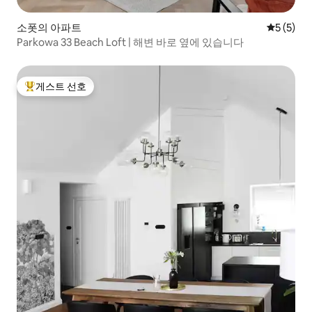
소폿의 아파트
평점 5점(
5 (5)
Parkowa 33 Beach Loft | 해변 바로 옆에 있습니다
게스트 선호
상위 게스트 선호