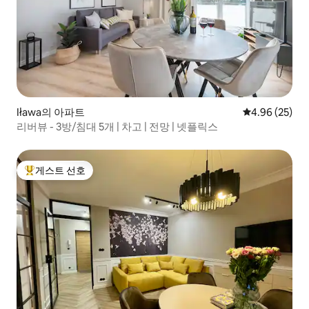
Iława의 아파트
평점 4.96점(5
4.96 (25)
리버뷰 - 3방/침대 5개 | 차고 | 전망 | 넷플릭스
게스트 선호
상위 게스트 선호