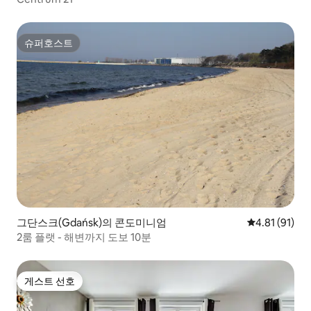
슈퍼호스트
슈퍼호스트
그단스크(Gdańsk)의 콘도미니엄
평점 4.81점(
4.81 (91)
2룸 플랫 - 해변까지 도보 10분
게스트 선호
게스트 선호