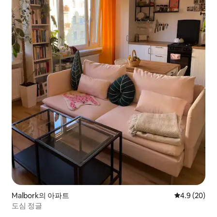
Malbork의 아파트
평점 4.9점(5
4.9 (20)
도심 정글