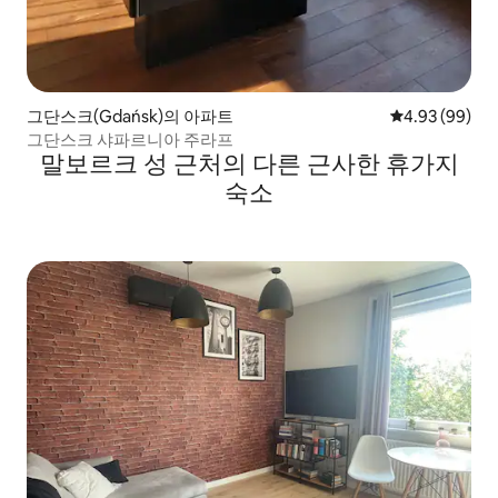
그단스크(Gdańsk)의 아파트
평점 4.93점(5
4.93 (99)
그단스크 샤파르니아 주라프
말보르크 성 근처의 다른 근사한 휴가지
숙소