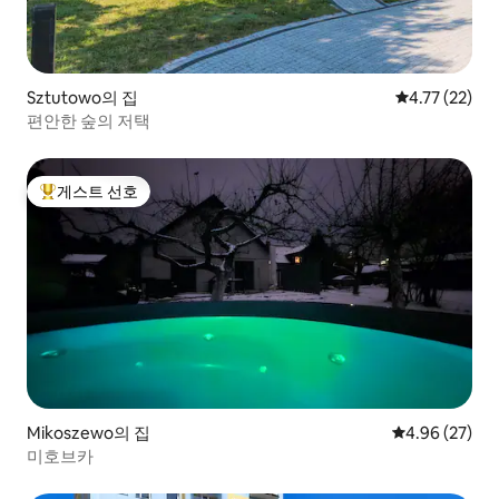
Sztutowo의 집
평점 4.77점(5
4.77 (22)
편안한 숲의 저택
게스트 선호
상위 게스트 선호
Mikoszewo의 집
평점 4.96점(5
4.96 (27)
미호브카