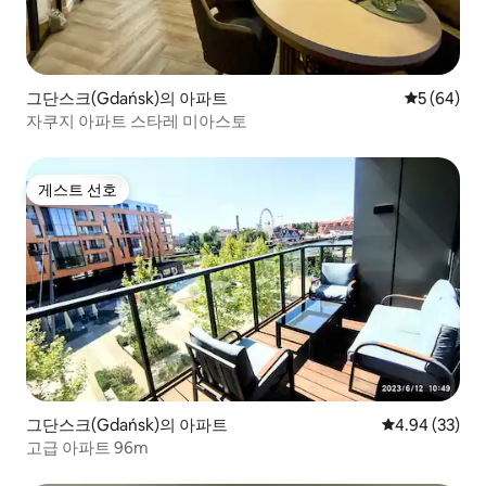
그단스크(Gdańsk)의 아파트
평점 5점(5
5 (64)
자쿠지 아파트 스타레 미아스토
게스트 선호
게스트 선호
그단스크(Gdańsk)의 아파트
평점 4.94점(5
4.94 (33)
고급 아파트 96m