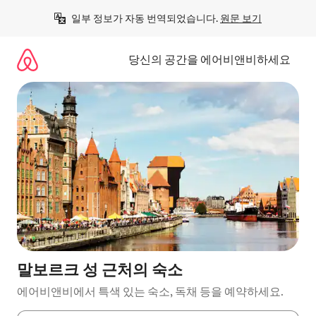
콘
일부 정보가 자동 번역되었습니다. 
원문 보기
텐
츠
로
당신의 공간을 에어비앤비하세요
바
로
가
기
말보르크 성 근처의 숙소
에어비앤비에서 특색 있는 숙소, 독채 등을 예약하세요.