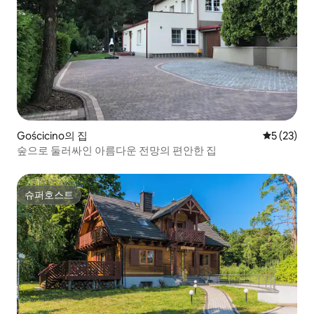
Gościcino의 집
평점 5점(5
5 (23)
숲으로 둘러싸인 아름다운 전망의 편안한 집
슈퍼호스트
슈퍼호스트