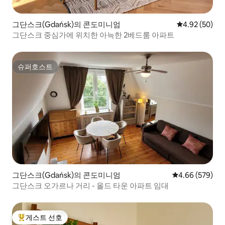
그단스크(Gdańsk)의 콘도미니엄
평점 4.92점(5
4.92 (50)
그단스크 중심가에 위치한 아늑한 2베드룸 아파트
슈퍼호스트
슈퍼호스트
그단스크(Gdańsk)의 콘도미니엄
평점 4.66점(5점
4.66 (579)
그단스크 오가르나 거리 - 올드 타운 아파트 임대
게스트 선호
상위 게스트 선호