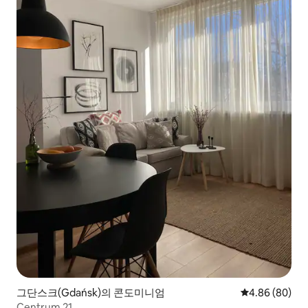
그단스크(Gdańsk)의 콘도미니엄
평점 4.86점(5
4.86 (80)
Centrum 21