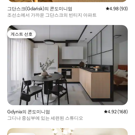
그단스크(Gdańsk)의 콘도미니엄
평점 4.98점(5
4.98 (93)
조선소에서 가까운 그단스크의 빈티지 아파트
게스트 선호
게스트 선호
Gdynia의 콘도미니엄
평점 4.92점(5점
4.92 (168)
그디냐 중심부에 있는 세련된 스튜디오