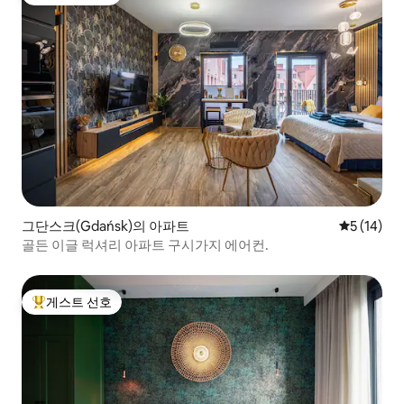
상위 게스트 선호
그단스크(Gdańsk)의 아파트
평점 5점(5
5 (14)
골든 이글 럭셔리 아파트 구시가지 에어컨.
게스트 선호
상위 게스트 선호