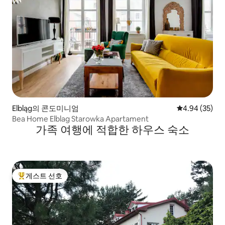
Elbląg의 콘도미니엄
평점 4.94점(5
4.94 (35)
Bea Home Elblag Starowka Apartament
가족 여행에 적합한 하우스 숙소
게스트 선호
상위 게스트 선호