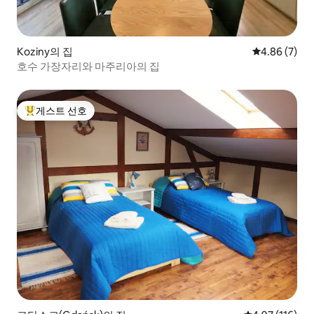
Koziny의 집
평점 4.86점(
4.86 (7)
호수 가장자리와 마주리아의 집
게스트 선호
상위 게스트 선호