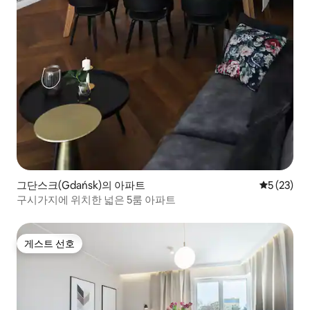
그단스크(Gdańsk)의 아파트
평점 5점(5
5 (23)
구시가지에 위치한 넓은 5룸 아파트
게스트 선호
게스트 선호