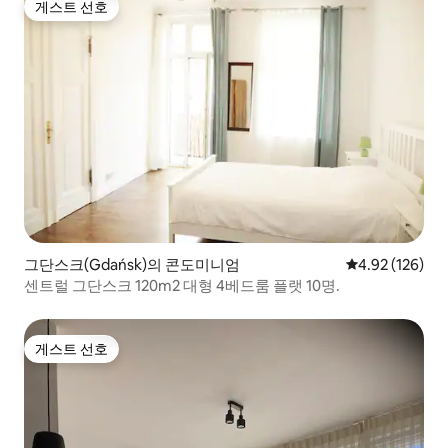
게스트 선호
게스트 선호
그단스크(Gdańsk)의 콘도미니엄
평점 4.92점(5점
4.92 (126)
센트럴 그단스크 120m2 대형 4베드룸 플랫 10명.
게스트 선호
게스트 선호