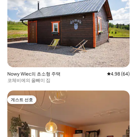
Nowy Wiec의 초소형 주택
평점 4.98점(5
4.98 (64)
코체비에의 올빼미 집
게스트 선호
게스트 선호