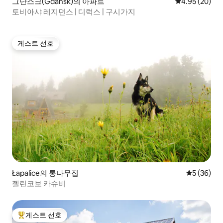
그단스크(Gdańsk)의 아파트
평점 4.95점(5
4.95 (20)
토비아샤 레지던스 | 디럭스 | 구시가지
게스트 선호
게스트 선호
Łapalice의 통나무집
평점 5점(5
5 (36)
젤린코보 카슈비
게스트 선호
상위 게스트 선호