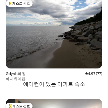
게스트 선호
상위 게스트 선호
Gdynia의 집
평점 4.97점(5
4.97 (77)
바다 위의 집.
에어컨이 있는 아파트 숙소
게스트 선호