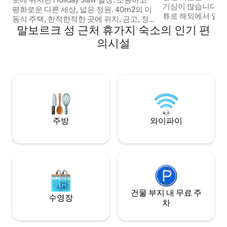
기심이 많습니다. 저는 슈퍼요트의 수석 스
평화로운 다른 세상, 넓은 정원. 40m2의 이
튜로 해외에서 일하
동식 주택, 한적한적한 곳에 위치, 금고, 정
중인 동안 기꺼이 
말보르크 성 근처 휴가지 숙소의 인기 편
원, 무료 와이파이, 주차장, 그릴. #카슈비 #
고 싶습니다. 전 
트리시티 20kmGdynia, 30km from Lech
의시설
인 물건을 포함하여
Walesa Airport Gdansk,15kmAQUAPARK
것을 찾을 수 있습니
Reda,30km from Baltic Sea,Most
네, 그렇습니다.....
Beautiful Beaches.2km Museum
그렇습니다. 훌륭한 
GRYF,800mUstarbowskie
니다.... 즐거운 시간
Lake.3kmSierra Golf Club,7km attractive
애정을 담아, 애나 
#WEJHEROWO, rezerwat Pełcznica. 환
영합니다 파티는 소유자의 동의가 있어야
만 가능합니다. 미국이 공개했습니다
주방
와이파이
건물 부지 내 무료 주
수영장
차