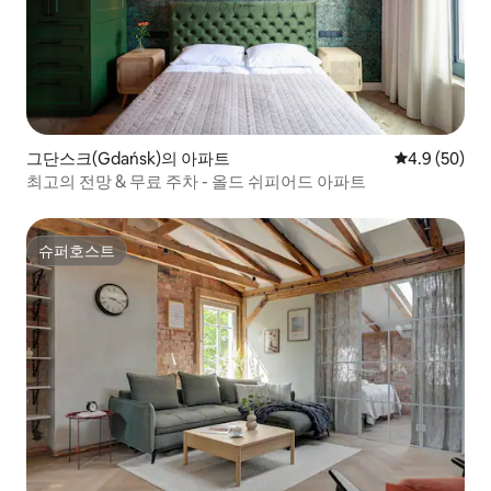
그단스크(Gdańsk)의 아파트
평점 4.9점(5
4.9 (50)
최고의 전망 & 무료 주차 - 올드 쉬피어드 아파트
슈퍼호스트
슈퍼호스트