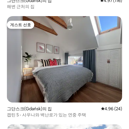
그단스크(Gdańsk)의 집
평점 4.97점(5
4.97 (116)
해변 근처의 집
게스트 선호
게스트 선호
그단스크(Gdańsk)의 집
평점 4.96점(5
4.96 (24)
캡틴 S - 사우나와 벽난로가 있는 연중 주택