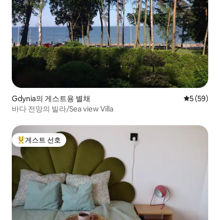
Gdynia의 게스트용 별채
평점 5점(5
5 (59)
바다 전망의 빌라/Sea view Villa
게스트 선호
상위 게스트 선호