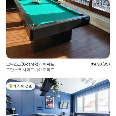
그단스크(Gdańsk)의 아파트
평점 4.93점(5
4.93 (99)
그단스크 샤파르니아 주라프
게스트 선호
상위 게스트 선호