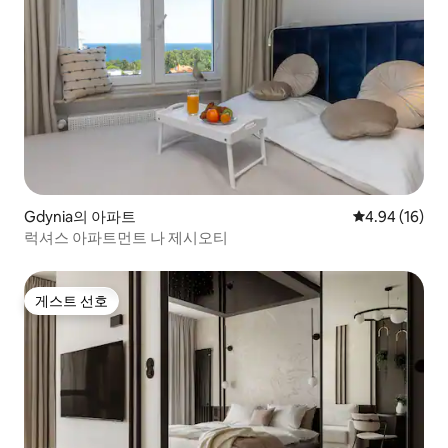
Gdynia의 아파트
평점 4.94점(5
4.94 (16)
럭셔스 아파트먼트 나 제시오티
게스트 선호
게스트 선호