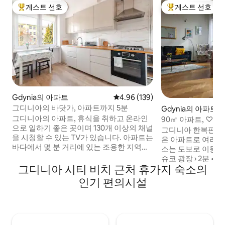
게스트 선호
게스트 선호
상위 게스트 선호
상위 게스트 선호
Gdynia의 아파트
평점 4.96점(5점 만점), 후기 139
4.96 (139)
그디니아의 바닷가, 아파트까지 5분
Gdynia의 아파트
그디니아의 아파트, 휴식을 취하고 온라인
90㎡ 아파트, ♡
으로 일하기 좋은 곳이며 130개 이상의 채널
의 건물
그디니아 한복판에 
을 시청할 수 있는 TV가 있습니다. 아파트는
은 아파트로 여러분을 
바다에서 몇 분 거리에 있는 조용한 지역에
소는 도보로 이동할 
있으며 따뜻하고 밝습니다. 근처에는 특히
슈코 광장 › 2분 • 시티
어린이를 위한 다양한 볼거리가 있는 센트
그디니아 시티 비치 근처 휴가지 숙소의
Główna 기차역 › 
럴 파크가 있습니다. 레기오노프 거리의 3
화 센터 › 5분 빌딩과 마당은 감시되고 있습
인기 편의시설
층 공동주택에 위치한 현대적인 48㎡, 2룸,
니다. 엘리베이터가 
대형 주방. 항상 깨끗한 침구와 수건을 제공
스트는 2개의 주차
합니다. 이 아파트는 2층에 있습니다. 건물
다. 하나는 경비원 
뒷편에 무료 주차장이 있으며, 자리가 있는
에 있습니다. 숙소는 원격 근무에 적합합니
한 주차할 수 있습니다.