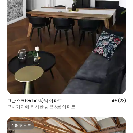
그단스크(Gdańsk)의 아파트
평점 5점(5
5 (23)
구시가지에 위치한 넓은 5룸 아파트
슈퍼호스트
슈퍼호스트