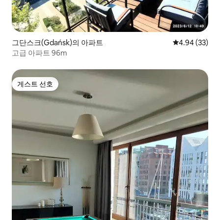
그단스크(Gdańsk)의 아파트
평점 4.94점(5
4.94 (33)
고급 아파트 96m
게스트 선호
게스트 선호