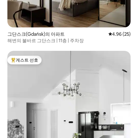
그단스크(Gdańsk)의 아파트
평점 4.96점(5
4.96 (25)
해변의 불바르 그단스크 | 11층 | 주차장
게스트 선호
상위 게스트 선호