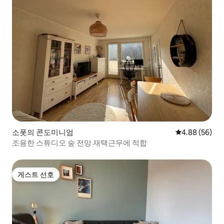
소폿의 콘도미니엄
평점 4.88점(5
4.88 (56)
조용한 스튜디오 숲 전망 재택근무에 적합
게스트 선호
게스트 선호