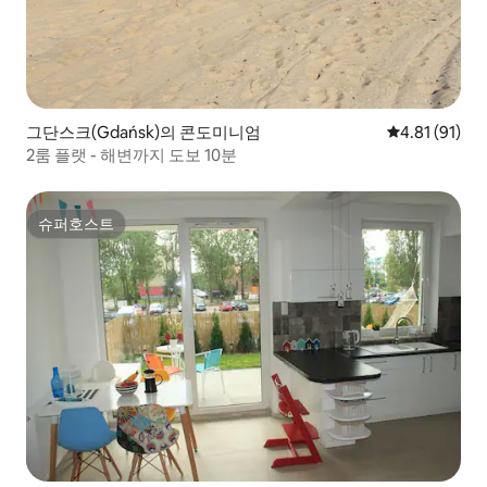
그단스크(Gdańsk)의 콘도미니엄
평점 4.81점(
4.81 (91)
2룸 플랫 - 해변까지 도보 10분
슈퍼호스트
슈퍼호스트