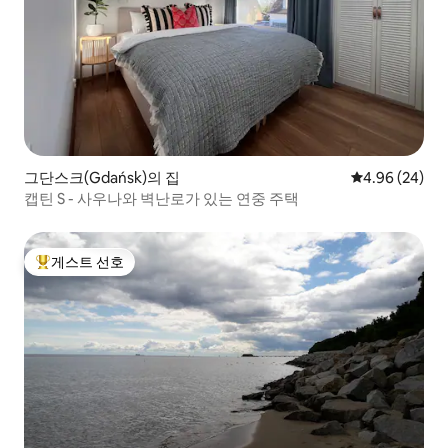
그단스크(Gdańsk)의 집
평점 4.96점(5
4.96 (24)
캡틴 S - 사우나와 벽난로가 있는 연중 주택
게스트 선호
상위 게스트 선호