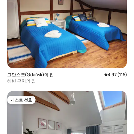
그단스크(Gdańsk)의 집
평점 4.97점(5
4.97 (116)
해변 근처의 집
게스트 선호
게스트 선호