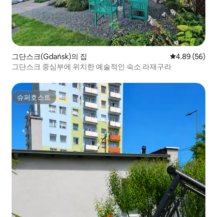
그단스크(Gdańsk)의 집
평점 4.89점(5
4.89 (56)
그단스크 중심부에 위치한 예술적인 숙소 라재구라
슈퍼호스트
슈퍼호스트