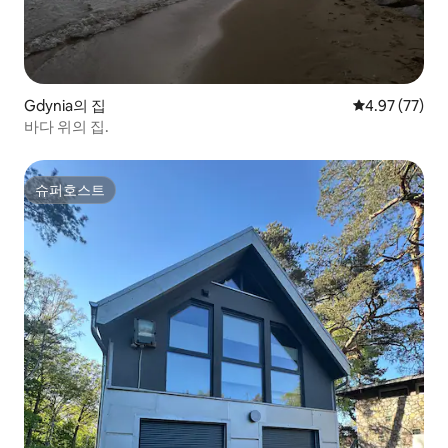
Gdynia의 집
평점 4.97점(5
4.97 (77)
바다 위의 집.
슈퍼호스트
슈퍼호스트