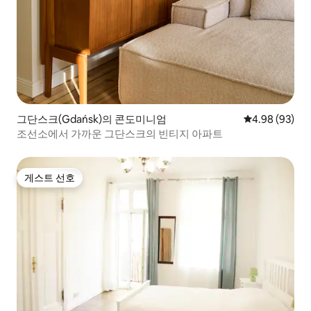
그단스크(Gdańsk)의 콘도미니엄
평점 4.98점(5
4.98 (93)
조선소에서 가까운 그단스크의 빈티지 아파트
게스트 선호
게스트 선호