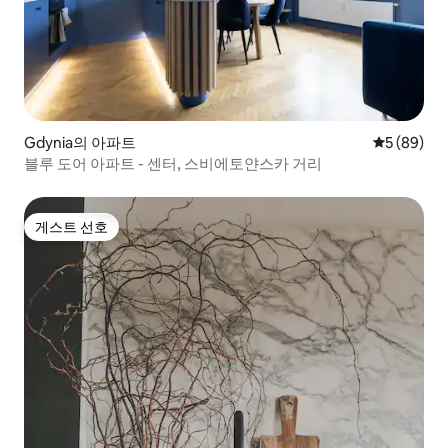
Gdynia의 아파트
평점 5점(5
5 (89)
블루 도어 아파트 - 센터, 스비에토얀스카 거리
게스트 선호
게스트 선호