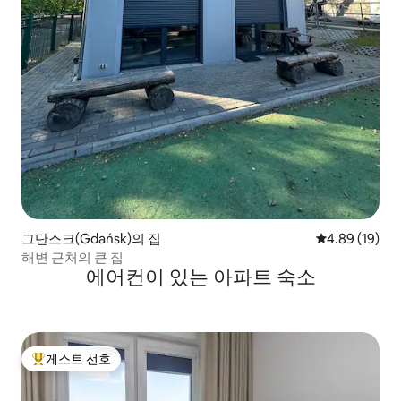
그단스크(Gdańsk)의 집
평점 4.89점(5
4.89 (19)
해변 근처의 큰 집
에어컨이 있는 아파트 숙소
게스트 선호
상위 게스트 선호