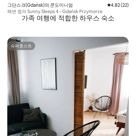
그단스크(Gdańsk)의 콘도미니엄
평점 4.82점(5
4.82 (22)
해변 옆의 Sunny Sleeps 4 - Gdańsk Przymorze
가족 여행에 적합한 하우스 숙소
슈퍼호스트
슈퍼호스트