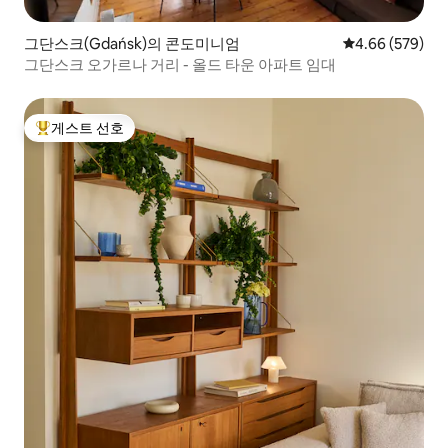
그단스크(Gdańsk)의 콘도미니엄
평점 4.66점(5점
4.66 (579)
그단스크 오가르나 거리 - 올드 타운 아파트 임대
게스트 선호
상위 게스트 선호