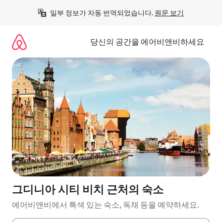
콘
일부 정보가 자동 번역되었습니다. 
원문 보기
텐
츠
로
당신의 공간을 에어비앤비하세요
바
로
가
기
그디니아 시티 비치 근처의 숙소
에어비앤비에서 특색 있는 숙소, 독채 등을 예약하세요.