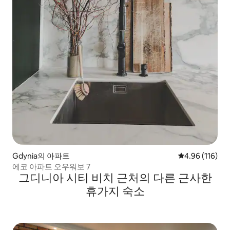
Gdynia의 아파트
평점 4.96점(5
4.96 (116)
에코 아파트 오우워보 7
그디니아 시티 비치 근처의 다른 근사한
휴가지 숙소