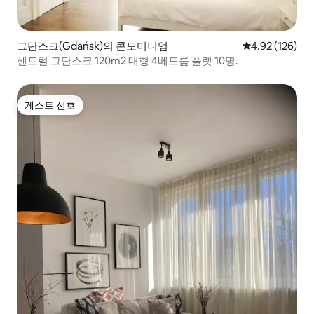
그단스크(Gdańsk)의 콘도미니엄
평점 4.92점(5점
4.92 (126)
센트럴 그단스크 120m2 대형 4베드룸 플랫 10명.
게스트 선호
게스트 선호