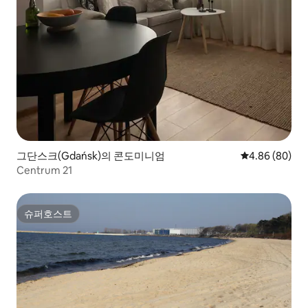
그단스크(Gdańsk)의 콘도미니엄
평점 4.86점(5
4.86 (80)
Centrum 21
슈퍼호스트
슈퍼호스트