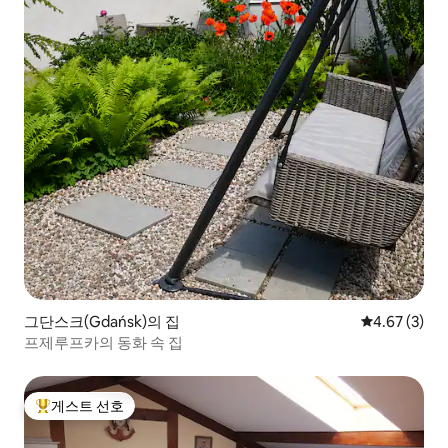
그단스크(Gdańsk)의 집
평점 4.67점(
4.67 (3)
프제루프카의 동화 속 집
게스트 선호
상위 게스트 선호