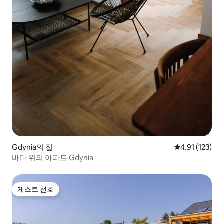
Gdynia의 집
평점 4.91점(5
4.91 (123)
바다 위의 아파트 Gdynia
게스트 선호
게스트 선호