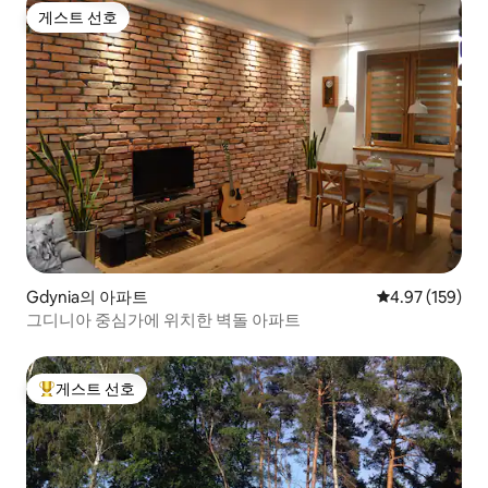
게스트 선호
게스트 선호
Gdynia의 아파트
평점 4.97점(5점
4.97 (159)
그디니아 중심가에 위치한 벽돌 아파트
게스트 선호
상위 게스트 선호