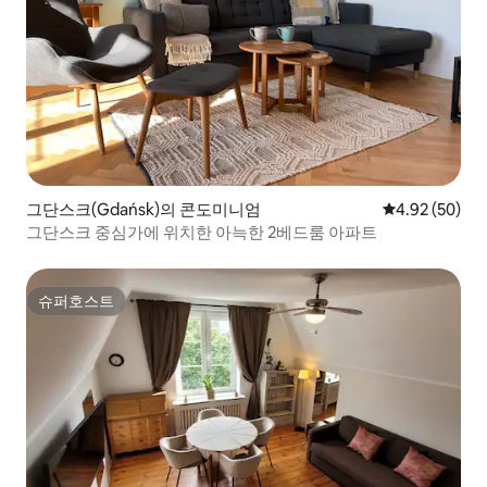
그단스크(Gdańsk)의 콘도미니엄
평점 4.92점(5
4.92 (50)
그단스크 중심가에 위치한 아늑한 2베드룸 아파트
슈퍼호스트
슈퍼호스트