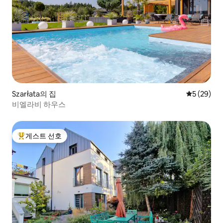
Szarłata의 집
평점 5점(5
5 (29)
비엘라비 하우스
게스트 선호
상위 게스트 선호