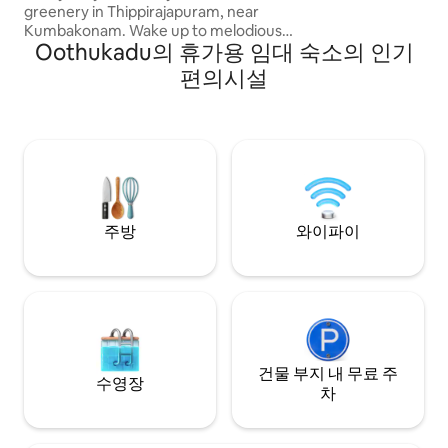
greenery in Thippirajapuram, near
Kumbakonam. Wake up to melodious
Oothukadu의 휴가용 임대 숙소의 인기
birdsong, unwind in nature’s calm, and
enjoy a stay where simplicity and
편의시설
serenity come together. The Sparrow
House maintains a peaceful and family-
friendly atmosphere. We accommodate
families only, and smoking, alcohol, and
non-vegetarian food are strictly
prohibited to ensure a healthy, serene,
and comfortable environment for all
guests
주방
와이파이
건물 부지 내 무료 주
수영장
차