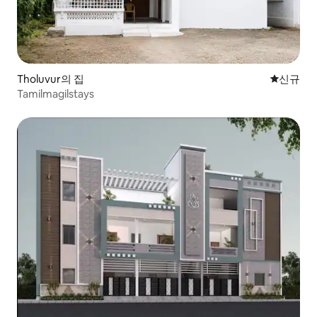
Tholuvur의 집
신규 숙소
신규
Tamilmagilstays