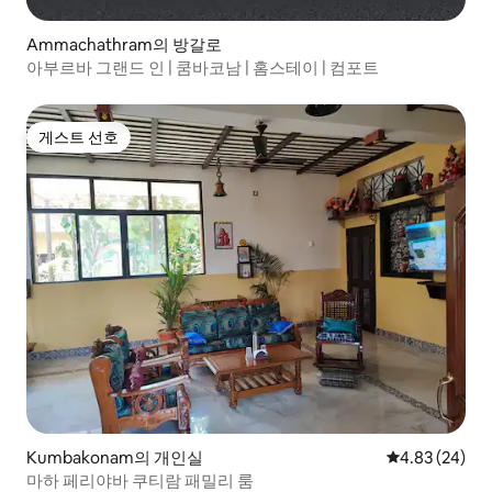
Ammachathram의 방갈로
아부르바 그랜드 인 | 쿰바코남 | 홈스테이 | 컴포트
게스트 선호
게스트 선호
Kumbakonam의 개인실
평점 4.83점(5
4.83 (24)
마하 페리야바 쿠티람 패밀리 룸