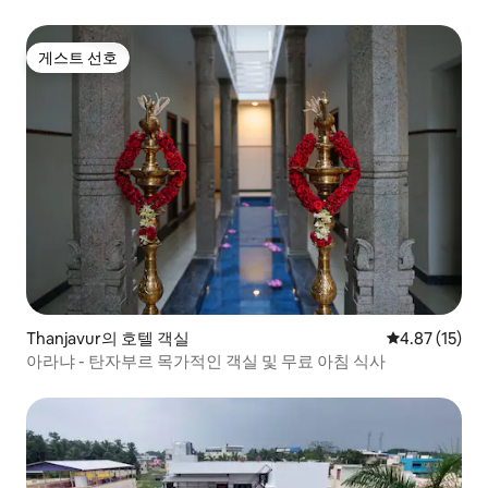
게스트 선호
게스트 선호
Thanjavur의 호텔 객실
평점 4.87점(5
4.87 (15)
아라냐 - 탄자부르 목가적인 객실 및 무료 아침 식사