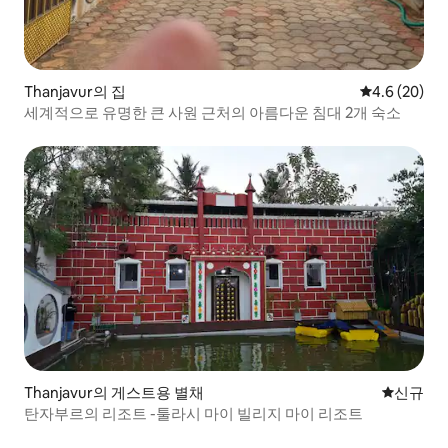
Thanjavur의 집
평점 4.6점(5
4.6 (20)
세계적으로 유명한 큰 사원 근처의 아름다운 침대 2개 숙소
Thanjavur의 게스트용 별채
신규 숙소
신규
탄자부르의 리조트 -툴라시 마이 빌리지 마이 리조트