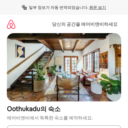
콘
일부 정보가 자동 번역되었습니다. 
원문 보기
텐
츠
로
당신의 공간을 에어비앤비하세요
바
로
가
기
Oothukadu의 숙소
에어비앤비에서 독특한 숙소를 예약하세요.