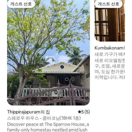
게스트 선호
게스트 선호
게스트 선호
게스트 선호
Kumbakonam의
새로 가구가 배치
며, 에어컨이 있고, 
새로 리모델링한 2 
구, 조명, 새로운 
며, 도심 한가운데
지역입니다. 저희는 친절하고 깨끗하며 저
렴한 숙박을 제공하고자 합
디완, 43인치 LED 
4인용 테이블 겸 작업
즈 침대 2개, 바닥용
창문 걸이 주방: 냉
도구 욕실(2): 리퀴
Thippirajapuram의 집
평점 5점(5점 만점), 후기 5
5 (5)
변기 유틸리티: 세탁
스패로우 하우스 - 쿰바코남(1BHK 1층)
Discover peace at The Sparrow House, a
family-only homestay nestled amid lush