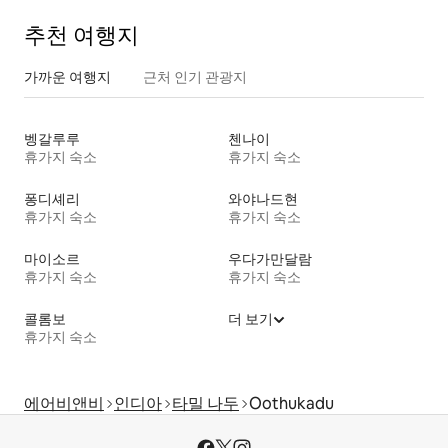
추천 여행지
가까운 여행지
근처 인기 관광지
벵갈루루
첸나이
휴가지 숙소
휴가지 숙소
퐁디셰리
와야나드현
휴가지 숙소
휴가지 숙소
마이소르
우다가만달람
휴가지 숙소
휴가지 숙소
콜롬보
더 보기
휴가지 숙소
에어비앤비
인디아
타밀 나두
Oothukadu