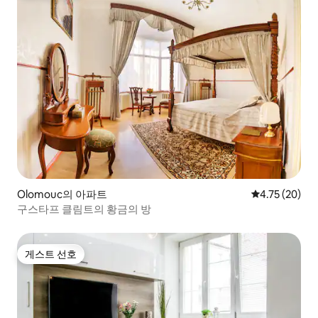
Olomouc의 아파트
평점 4.75점(5
4.75 (20)
구스타프 클림트의 황금의 방
게스트 선호
게스트 선호