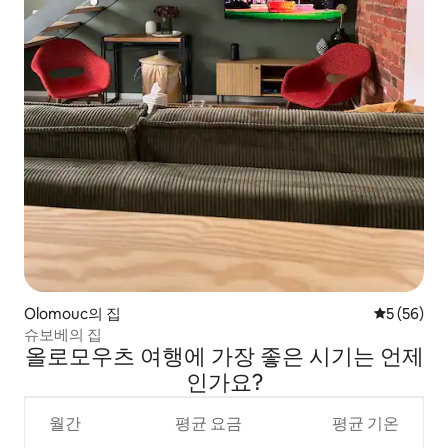
Olomouc의 집
평점 5점(5
5 (56)
슈보베의 집
올로모우츠 여행에 가장 좋은 시기는 언제
인가요?
월간
평균 요금
평균 기온