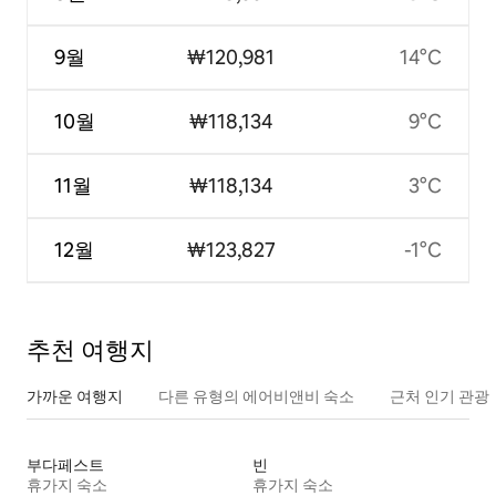
9월
₩120,981
14°C
10월
₩118,134
9°C
11월
₩118,134
3°C
12월
₩123,827
-1°C
추천 여행지
가까운 여행지
다른 유형의 에어비앤비 숙소
근처 인기 관광
부다페스트
빈
휴가지 숙소
휴가지 숙소