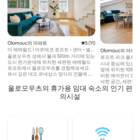
Olomouc의 아파트
평점 5점(5점 만점), 후기 11
5 (11)
더 에메랄드 | 아르데코 로프트 • 센터 • 셀프
Olomouc의 아파
체크인
올로모우츠 성에서 불과 500m 거리에 있는
로프트 파크 올로모우
도시 한가운데에 위치한 세련된 에메랄드
시내 중심에 있는 Če
로프트에서 올로모우츠를 경험해보세요.
옆에 위치한 109m
유서 깊은 네오 르네상스 양식의 건물에 자
비된 에어컨이 있는 로프
리잡고 있으며, 멋진 아르누보 스타일의 천
넉한 공간, 세련된 
장이 특징입니다. ➕밝은 인테리어로 2~3명
올로모우츠의 휴가용 임대 숙소의 인기 편
4명의 게스트가 편
의 게스트를 편안하게 수용할 수 있습니다.
을 제공합니다. 올로모우츠의 역사적인 중
의시설
➕넓은 대형 샤워실 ➕ 무료 노상 주차 ➕올로
심지는 편리하게 도
모우츠 중심부에 위치해 있으며 주요 관광
있으며, 트램은 바로
지가 근처에 있습니다. 올로모우츠 성은 불
내에 탱크에서 맥
과 500m 거리에 있습니다. ➕사물함을 사용
이 있습니다. 바로 옆
하여 번거로움 없는 셀프 체크인을 즐겨보
이용할 수 있습니다. 로맨틱한 주말, 업
세요. ➕경험이 풍부하고 도움이 되는 호스
도시 및 주변 지역
트의 최고 수준의 환대.