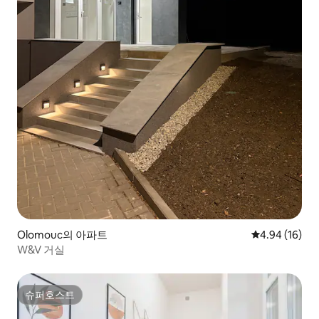
Olomouc의 아파트
평점 4.94점(5
4.94 (16)
W&V 거실
슈퍼호스트
슈퍼호스트