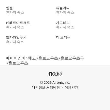
뮌헨
류블랴나
휴가지 숙소
휴가지 숙소
케레르마르크트
자그레브
휴가지 숙소
휴가지 숙소
알카라일푸시
더 보기
휴가지 숙소
에어비앤비
체코
올로모우츠
올로모우츠구
올로모우츠
© 2026 Airbnb, Inc.
개인정보 처리방침
이용약관