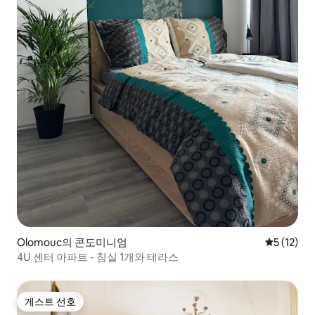
Olomouc의 콘도미니엄
평점 5점(5
5 (12)
4U 센터 아파트 - 침실 1개와 테라스
게스트 선호
게스트 선호