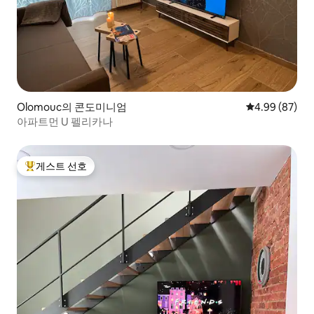
Olomouc의 콘도미니엄
평점 4.99점(5
4.99 (87)
아파트먼 U 펠리카나
게스트 선호
상위 게스트 선호