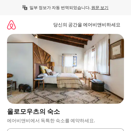
콘
일부 정보가 자동 번역되었습니다. 
원문 보기
텐
츠
로
당신의 공간을 에어비앤비하세요
바
로
가
기
올로모우츠의 숙소
에어비앤비에서 독특한 숙소를 예약하세요.