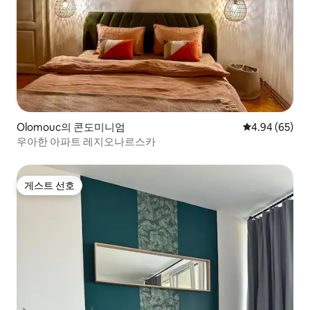
Olomouc의 콘도미니엄
평점 4.94점(5
4.94 (65)
우아한 아파트 레지오나르스카
게스트 선호
게스트 선호