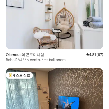
Olomouc의 콘도미니엄
평점 4.81점(5
4.81 (67)
Boho RAJ * * v centru * * s balkonem
게스트 선호
상위 게스트 선호