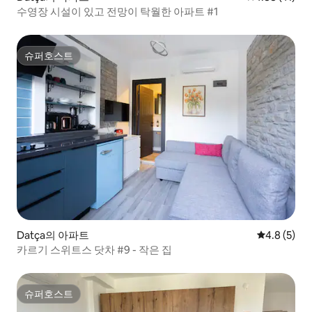
수영장 시설이 있고 전망이 탁월한 아파트 #1
슈퍼호스트
슈퍼호스트
Datça의 아파트
평점 4.8점(
4.8 (5)
카르기 스위트스 닷차 #9 - 작은 집
슈퍼호스트
슈퍼호스트