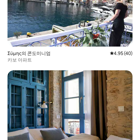
Σύμης의 콘도미니엄
평점 4.95점(5
4.95 (40)
카보 아파트