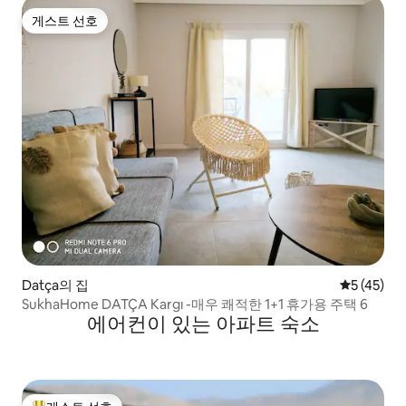
게스트 선호
게스트 선호
Datça의 집
평점 5점(5
5 (45)
SukhaHome DATÇA Kargı -매우 쾌적한 1+1 휴가용 주택 6
에어컨이 있는 아파트 숙소