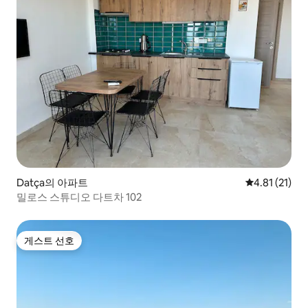
Datça의 아파트
평점 4.81점(
4.81 (21)
밀로스 스튜디오 다트차 102
게스트 선호
게스트 선호