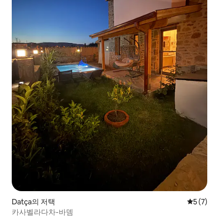
Datça의 저택
평점 5점(
5 (7)
카사벨라다차-바뎀