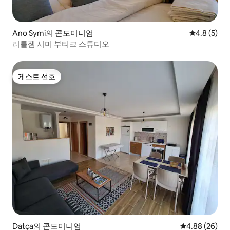
Ano Symi의 콘도미니엄
평점 4.8점(
4.8 (5)
리틀젬 시미 부티크 스튜디오
게스트 선호
게스트 선호
Datça의 콘도미니엄
평점 4.88점(5
4.88 (26)