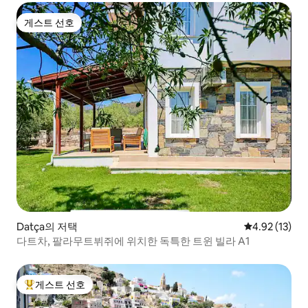
게스트 선호
게스트 선호
Datça의 저택
평점 4.92점(5
4.92 (13)
다트차, 팔라무트뷔쥐에 위치한 독특한 트윈 빌라 A1
게스트 선호
상위 게스트 선호