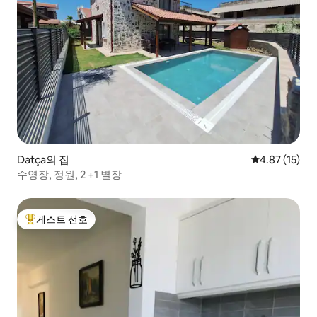
Datça의 집
평점 4.87점(5
4.87 (15)
수영장, 정원, 2 +1 별장
게스트 선호
상위 게스트 선호