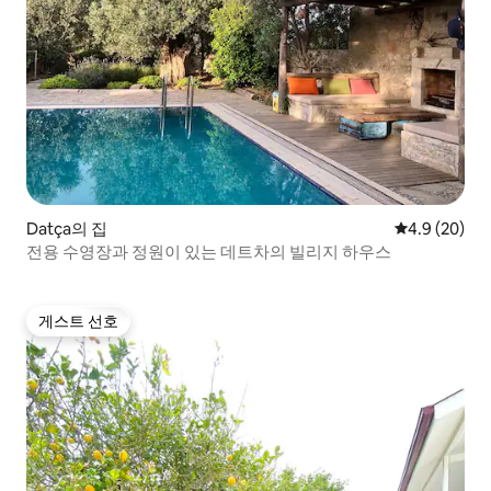
Datça의 집
평점 4.9점(5
4.9 (20)
전용 수영장과 정원이 있는 데트차의 빌리지 하우스
게스트 선호
게스트 선호