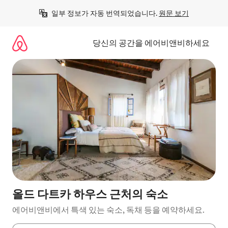
콘
일부 정보가 자동 번역되었습니다. 
원문 보기
텐
츠
로
당신의 공간을 에어비앤비하세요
바
로
가
기
올드 다트카 하우스 근처의 숙소
에어비앤비에서 특색 있는 숙소, 독채 등을 예약하세요.