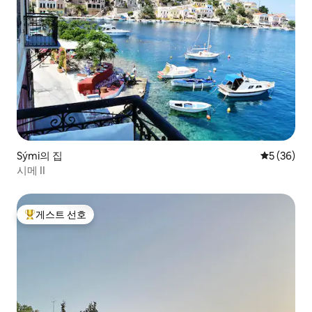
Sými의 집
평점 5점(5
5 (36)
시메 II
게스트 선호
상위 게스트 선호