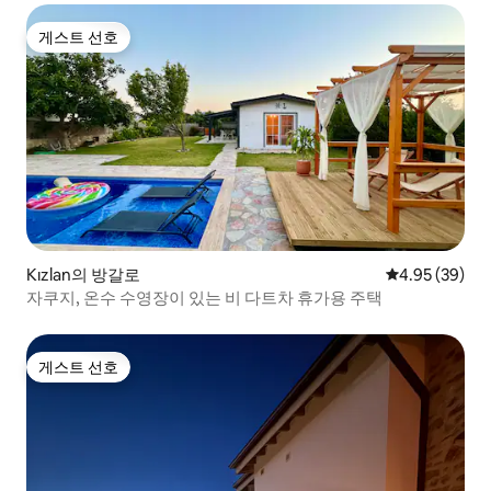
게스트 선호
게스트 선호
Kızlan의 방갈로
평점 4.95점(5
4.95 (39)
자쿠지, 온수 수영장이 있는 비 다트차 휴가용 주택
게스트 선호
게스트 선호