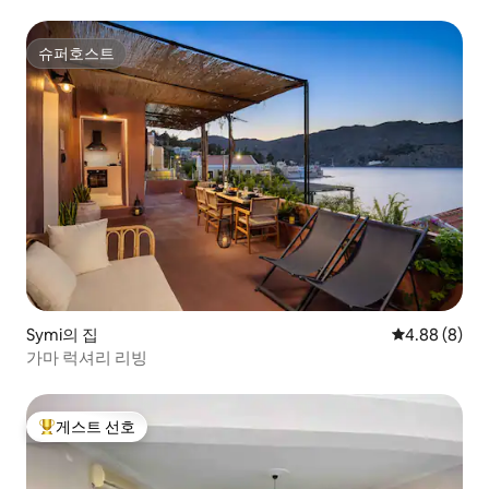
슈퍼호스트
슈퍼호스트
Symi의 집
평점 4.88점(
4.88 (8)
가마 럭셔리 리빙
게스트 선호
상위 게스트 선호