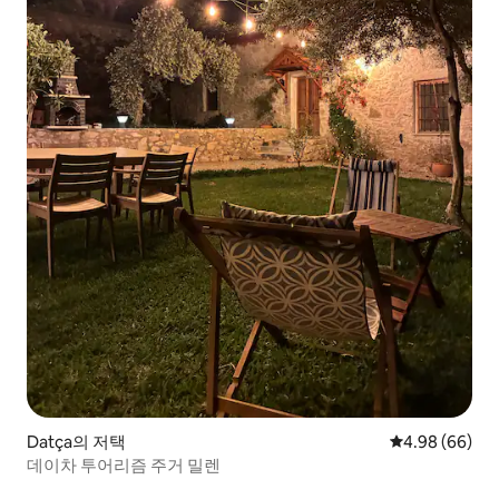
Datça의 저택
평점 4.98점(5
4.98 (66)
데이차 투어리즘 주거 밀렌