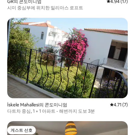
GR의 콘도미니엄
평점 4.94점(5
4.94 (17)
시미 중심부에 위치한 밀리아스 로프트
İskele Mahallesi의 콘도미니엄
평점 4.71점
4.71 (7)
다트차 중심, 1 + 1 아파트 - 해변까지 도보 3분
게스트 선호
게스트 선호