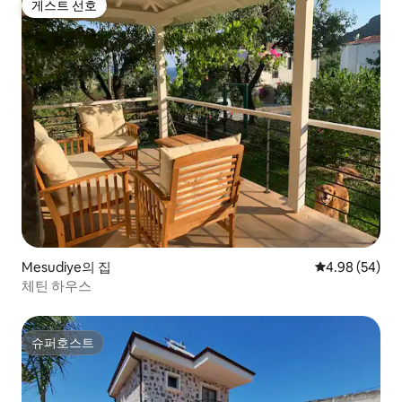
게스트 선호
게스트 선호
Mesudiye의 집
평점 4.98점(5
4.98 (54)
체틴 하우스
슈퍼호스트
슈퍼호스트