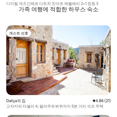
디지털 게즈긴레르 다트차 친아르 에블레리 2+1 정원 3
가족 여행에 적합한 하우스 숙소
게스트 선호
게스트 선호
Datça의 집
평점 4.86점(5
4.86 (21)
고자카피 타셸러 4; 팔라무트뷔퀴까지 5분 거리 석조 주택