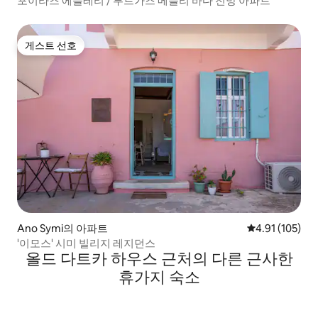
포이라즈 에블레리 / 부르가즈 메블리 바다 전망 아파트
게스트 선호
게스트 선호
Ano Symi의 아파트
평점 4.91점(5
4.91 (105)
'이모스' 시미 빌리지 레지던스
올드 다트카 하우스 근처의 다른 근사한
휴가지 숙소