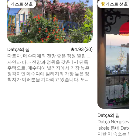
게스트 선호
게스트 선호
게스트 선호
상위 게스트 선호
Datça의 집
평점 4.93점(5점 만점), 후기 30
4.93 (30)
다트차, 메수디예의 전망 좋은 정원 딸린 단
독 주택
자연과 바다 전망과 정원을 갖춘 1 +1 단독
주택으로, 메수디예 빌리지에서 가장 높은
정착지인 메수디예 빌리지의 가장 높은 정
착지가 여러분을 기다리고 있습니다. 도시
의 소란과 소음이 심심하다면 주말 여행, 업
무에서 벗어나 휴식을 취하며 휴식을 취해
보세요. 내 집처럼 편안한 휴가를 보내세요.
즉시 숙소를 예약하여 파란색과 녹색 사이
의 평화를 찾을 수 있습니다. 저희 숙소는
Ovabükü와 Hayıtbükü에서 5km,
Datça의 집
Palamutbükü에서 10km, Datça Center에
Datça Nergisev
서 15km 거리에 있습니다.
론트 하우스
İskele 동네 Dat
치한 이 숙소는 해