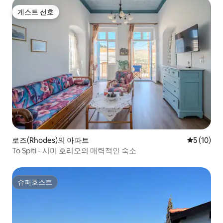
게스트 선호
게스트 선호
로즈(Rhodes)의 아파트
평점 5점(5
5 (10)
To Spiti - 시미 호리오의 매력적인 숙소
슈퍼호스트
슈퍼호스트