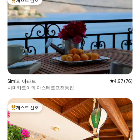
게스트 선호
상위 게스트 선호
Simi의 아파트
평점 4.97점(5
4.97 (76)
시미카토이의 아스테로프전통집
게스트 선호
상위 게스트 선호