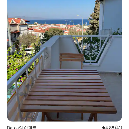
Datça의 아파트
평점 4.88점(5
4.88 (41)