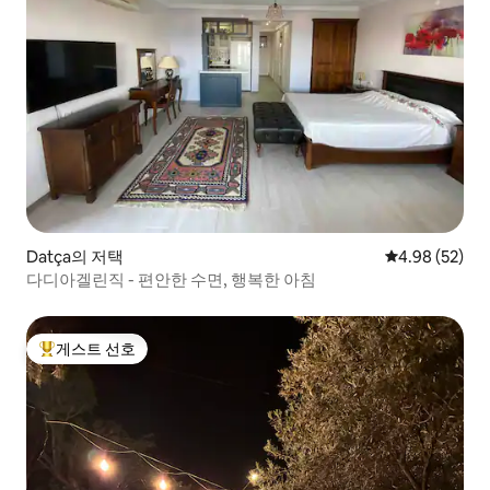
Datça의 저택
평점 4.98점(5
4.98 (52)
다디아겔린직 - 편안한 수면, 행복한 아침
게스트 선호
상위 게스트 선호