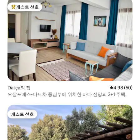
게스트 선호
상위 게스트 선호
Datça의 집
평점 4.98점(5
4.98 (50)
오잘포메스-다트차 중심부에 위치한 바다 전망의 2+1 주택.
게스트 선호
게스트 선호