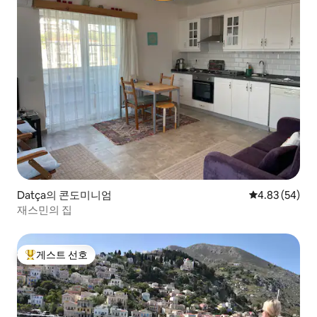
Datça의 콘도미니엄
평점 4.83점(5
4.83 (54)
재스민의 집
게스트 선호
상위 게스트 선호