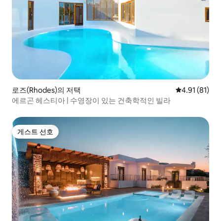
로즈(Rhodes)의 저택
평점 4.91점(
4.91 (81)
에르곤 헤스티아 | 수영장이 있는 건축학적인 빌라
게스트 선호
게스트 선호