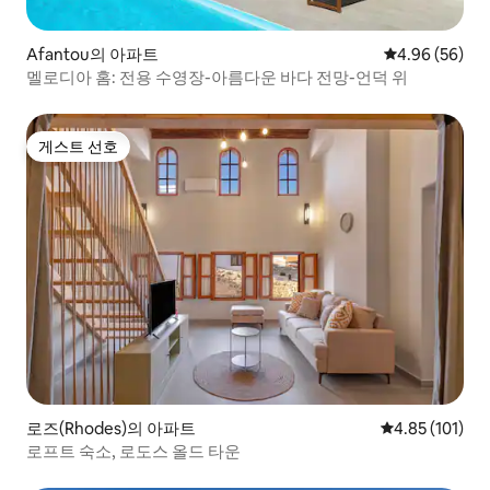
Afantou의 아파트
평점 4.96점(5
4.96 (56)
멜로디아 홈: 전용 수영장-아름다운 바다 전망-언덕 위
게스트 선호
게스트 선호
로즈(Rhodes)의 아파트
평점 4.85점(5
4.85 (101)
로프트 숙소, 로도스 올드 타운