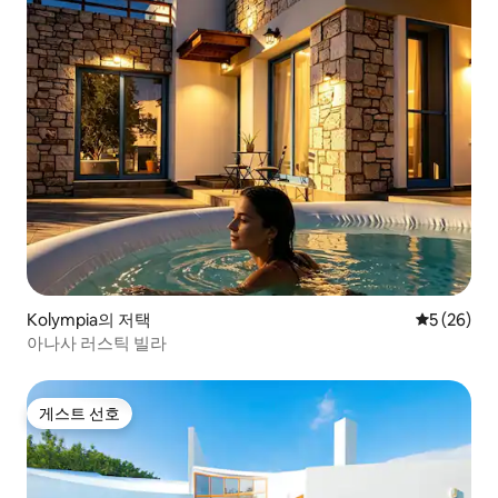
Kolympia의 저택
평점 5점(5
5 (26)
아나사 러스틱 빌라
게스트 선호
게스트 선호