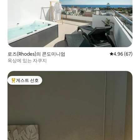
로즈(Rhodes)의 콘도미니엄
평점 4.96점(5
4.96 (67)
옥상에 있는 자쿠지
게스트 선호
상위 게스트 선호