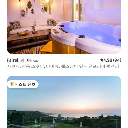
Faliraki의 아파트
평점 4.98점(5
4.98 (94)
자쿠지, 전동 스쿠터, 바비큐, 헬스장이 있는 유포리아 럭셔리
게스트 선호
상위 게스트 선호