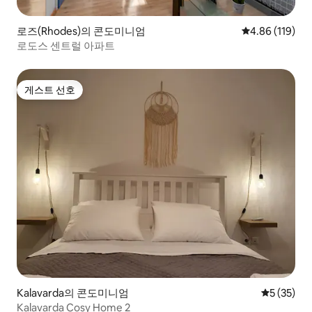
로즈(Rhodes)의 콘도미니엄
평점 4.86점(5
4.86 (119)
로도스 센트럴 아파트
게스트 선호
게스트 선호
Kalavarda의 콘도미니엄
평점 5점(5
5 (35)
Kalavarda Cosy Home 2