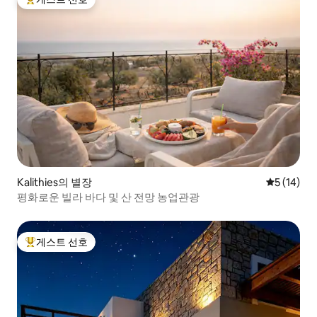
상위 게스트 선호
Kalithies의 별장
평점 5점(5
5 (14)
평화로운 빌라 바다 및 산 전망 농업관광
게스트 선호
상위 게스트 선호