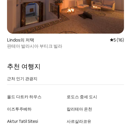
Lindos의 저택
평점 5점(5
5 (16)
판테아 발라시아 부티크 빌라
추천 여행지
근처 인기 관광지
올드 다트카 하우스
로도스 중세 도시
이즈투주베하
칼리테아 온천
Aktur Tatil Sitesi
사르살라코유