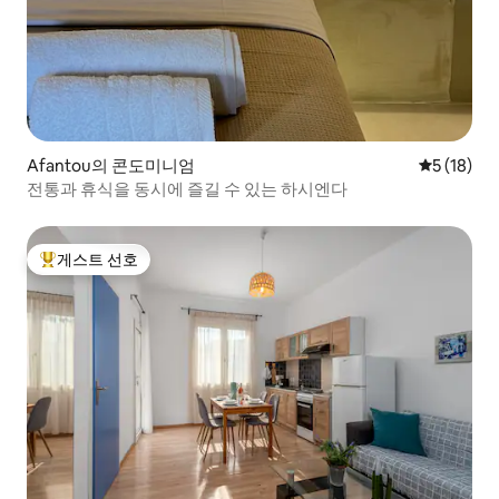
Afantou의 콘도미니엄
평점 5점(5
5 (18)
전통과 휴식을 동시에 즐길 수 있는 하시엔다
게스트 선호
상위 게스트 선호