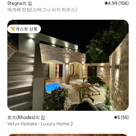
Stegna의 집
평점 4.99점(5점
4.99 (106)
에게해 전망(스테그나 비치 하우스)
게스트 선호
상위 게스트 선호
로즈(Rhodes)의 집
평점 5점(5
5 (55)
Vetus Vicinato - Luxury Home 2