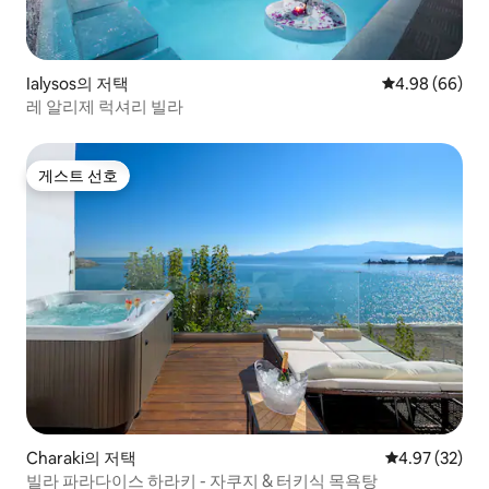
Ialysos의 저택
평점 4.98점(5
4.98 (66)
레 알리제 럭셔리 빌라
게스트 선호
게스트 선호
Charaki의 저택
평점 4.97점(5
4.97 (32)
빌라 파라다이스 하라키 - 자쿠지 & 터키식 목욕탕