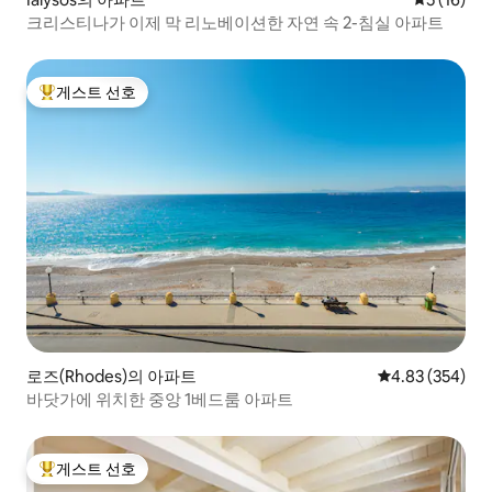
크리스티나가 이제 막 리노베이션한 자연 속 2-침실 아파트
게스트 선호
상위 게스트 선호
로즈(Rhodes)의 아파트
평점 4.83점(5점
4.83 (354)
바닷가에 위치한 중앙 1베드룸 아파트
게스트 선호
상위 게스트 선호