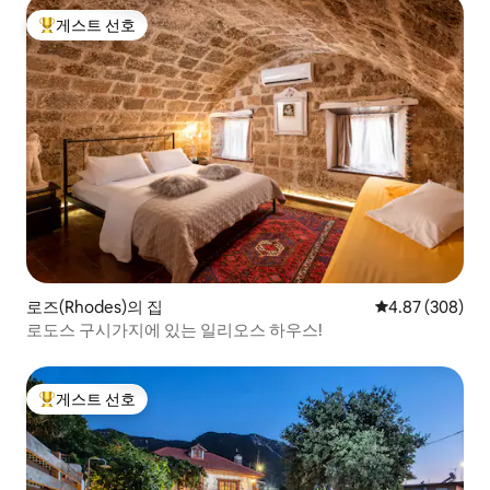
게스트 선호
상위 게스트 선호
로즈(Rhodes)의 집
평점 4.87점(5점
4.87 (308)
로도스 구시가지에 있는 일리오스 하우스!
게스트 선호
상위 게스트 선호