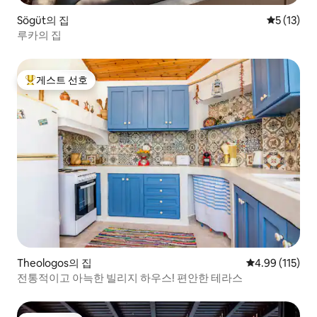
Sögüt의 집
평점 5점(5
5 (13)
루카의 집
게스트 선호
상위 게스트 선호
Theologos의 집
평점 4.99점(5
4.99 (115)
전통적이고 아늑한 빌리지 하우스! 편안한 테라스