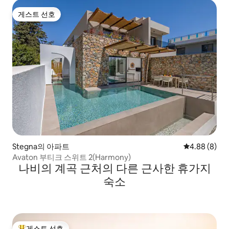
게스트 선호
게스트 선호
Stegna의 아파트
평점 4.88점(
4.88 (8)
Avaton 부티크 스위트 2(Harmony)
나비의 계곡 근처의 다른 근사한 휴가지
숙소
게스트 선호