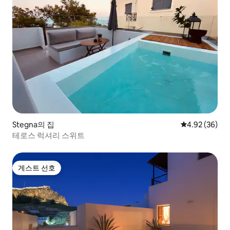
Stegna의 집
평점 4.92점(5
4.92 (36)
테로스 럭셔리 스위트
게스트 선호
게스트 선호