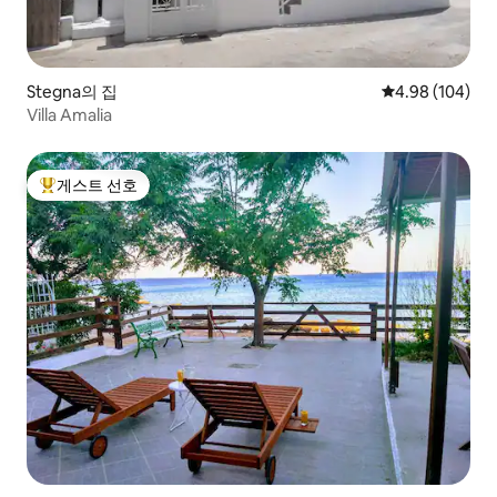
Stegna의 집
평점 4.98점(5점
4.98 (104)
Villa Amalia
게스트 선호
상위 게스트 선호