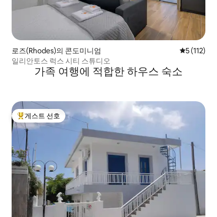
로즈(Rhodes)의 콘도미니엄
평점 5점(5점
5 (112)
일리안토스 럭스 시티 스튜디오
가족 여행에 적합한 하우스 숙소
게스트 선호
상위 게스트 선호