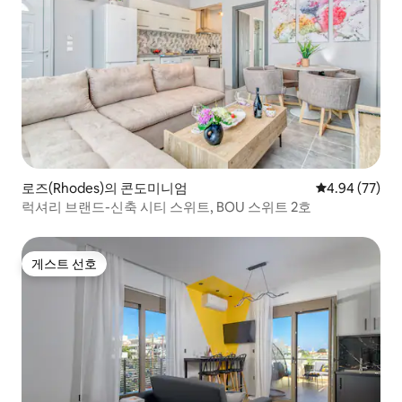
로즈(Rhodes)의 콘도미니엄
평점 4.94점(5
4.94 (77)
럭셔리 브랜드-신축 시티 스위트, BOU 스위트 2호
게스트 선호
게스트 선호