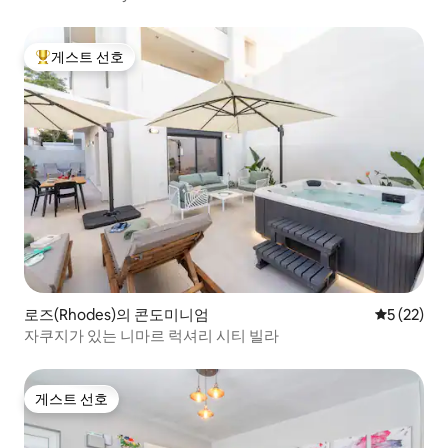
게스트 선호
상위 게스트 선호
로즈(Rhodes)의 콘도미니엄
평점 5점(5
5 (22)
자쿠지가 있는 니마르 럭셔리 시티 빌라
게스트 선호
게스트 선호