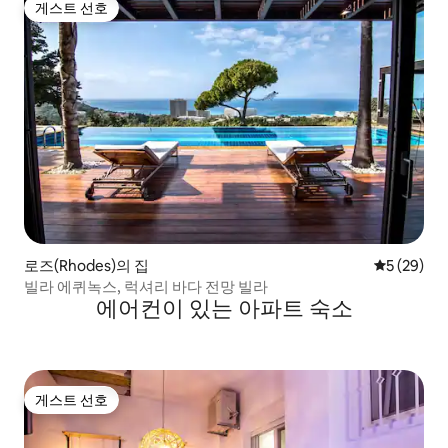
게스트 선호
게스트 선호
로즈(Rhodes)의 집
평점 5점(5
5 (29)
빌라 에퀴녹스, 럭셔리 바다 전망 빌라
에어컨이 있는 아파트 숙소
게스트 선호
게스트 선호