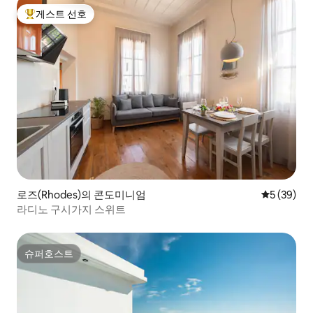
게스트 선호
상위 게스트 선호
로즈(Rhodes)의 콘도미니엄
평점 5점(5
5 (39)
라디노 구시가지 스위트
슈퍼호스트
슈퍼호스트