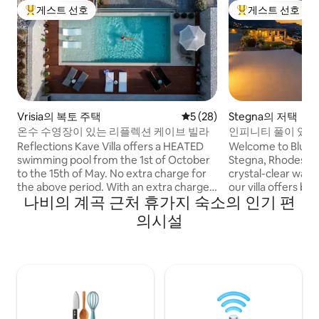
게스트 선호
게스트 선호
상위 게스트 선호
상위 게스트 선호
Vrisia의 복토 주택
평점 5점(5점 만점), 후기 28
5 (28)
Stegna의 저택
온수 수영장이 있는 리플렉션 케이브 빌라
인피니티 풀이 있는
빌라
Reflections Kave Villa offers a HEATED
Welcome to Blue Inf
swimming pool from the 1st of October
Stegna, Rhodes. 
to the 15th of May. No extra charge for
crystal-clear wate
the above period. With an extra charge
our villa offers b
나비의 계곡 근처 휴가지 숙소의 인기 편
of 40 € per day the swimming pool can
views, a private in
be heated from 16th of May to 31st of
jacuzzi, elegant i
의시설
September. We offer a spa experience
amenities, and co
with the use of the heated Jacuzzi and
Perfect for coupl
the Spa area with the sauna. We offer
families seeking r
two electric bikes to discover the
Experience authen
mountains and nature in the
and create unforg
surrounding area. We offer an outdoor
one of Rhodes’ mos
table tennis and an Arcade Retro Game
locations.