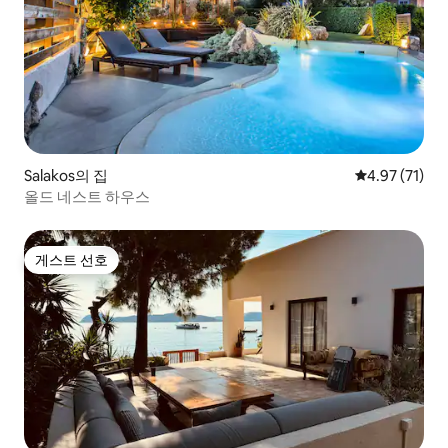
Salakos의 집
평점 4.97점(5
4.97 (71)
올드 네스트 하우스
게스트 선호
게스트 선호