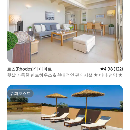
로즈(Rhodes)의 아파트
평점 4.98점(5점
4.98 (122)
햇살 가득한 펜트하우스 & 현대적인 편의시설 ★ 바다 전망 ★
슈퍼호스트
슈퍼호스트