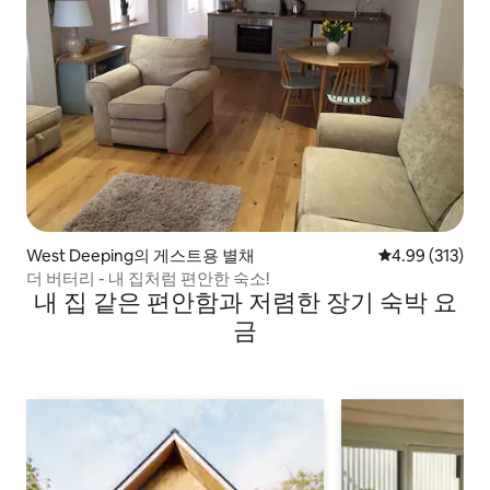
West Deeping의 게스트용 별채
평점 4.99점(5점
4.99 (313)
더 버터리 - 내 집처럼 편안한 숙소!
내 집 같은 편안함과 저렴한 장기 숙박 요
금