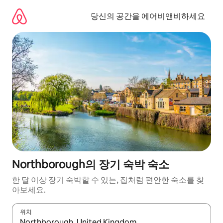
콘
텐
당신의 공간을 에어비앤비하세요
츠
로
바
로
가
기
Northborough의 장기 숙박 숙소
한 달 이상 장기 숙박할 수 있는, 집처럼 편안한 숙소를 찾
아보세요.
위치
결과가 나오면 위·아래 화살표 키를 사용하거나 터치 또는 스와이프