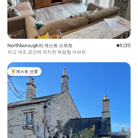
Northborough의 게스트 스위트
평점 5점(5
5 (31)
차고 개조 공간에 위치한 독립형 아파트
게스트 선호
상위 게스트 선호