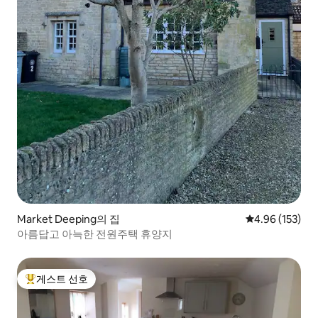
Market Deeping의 집
평점 4.96점(5점
4.96 (153)
아름답고 아늑한 전원주택 휴양지
게스트 선호
상위 게스트 선호