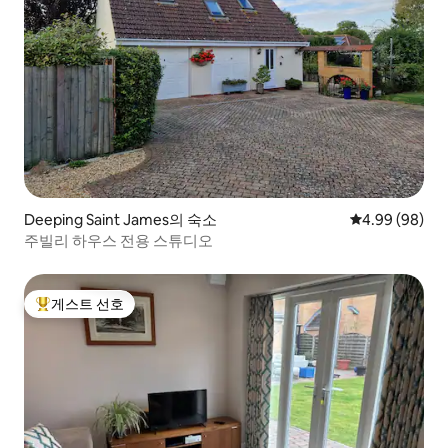
Deeping Saint James의 숙소
평점 4.99점(5
4.99 (98)
주빌리 하우스 전용 스튜디오
게스트 선호
상위 게스트 선호