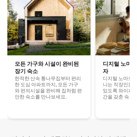
모든 가구와 시설이 완비된
디지털 노마드
장기 숙소
자
한적한 산속 통나무집부터 편리
디지털 노마드나
한 도심 아파트까지, 모든 가구
니는 직장인들이
와 편의시설을 완비해 집처럼 편
있도록 와이파이
안한 숙소를 만나보세요.
간을 갖춘 숙소