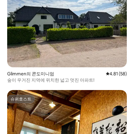
Glimmen의 콘도미니엄
평점 4.81점(5
4.81 (58)
숲이 우거진 지역에 위치한 넓고 멋진 아파트!
슈퍼호스트
슈퍼호스트