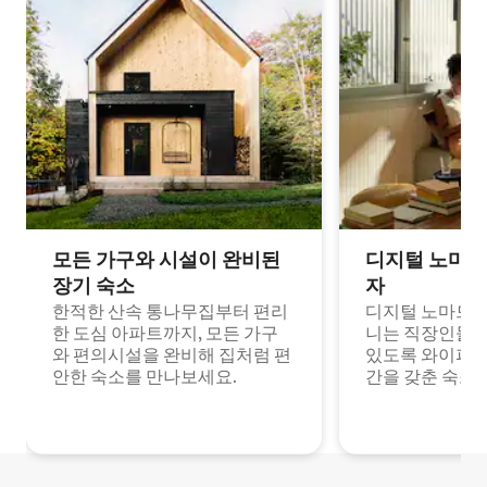
모든 가구와 시설이 완비된
디지털 노마드
장기 숙소
자
한적한 산속 통나무집부터 편리
디지털 노마드나
한 도심 아파트까지, 모든 가구
니는 직장인들이
와 편의시설을 완비해 집처럼 편
있도록 와이파이
안한 숙소를 만나보세요.
간을 갖춘 숙소