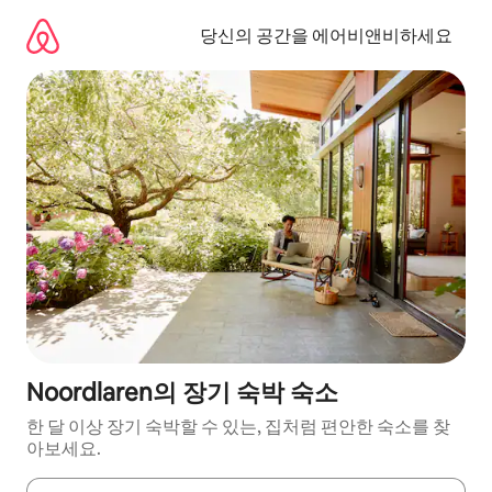
콘
텐
당신의 공간을 에어비앤비하세요
츠
로
바
로
가
기
Noordlaren의 장기 숙박 숙소
한 달 이상 장기 숙박할 수 있는, 집처럼 편안한 숙소를 찾
아보세요.