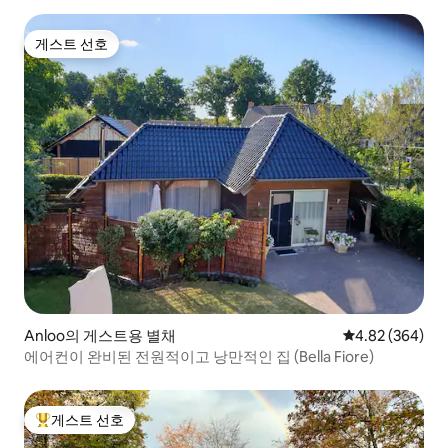
게스트 선호
게스트 선호
Anloo의 게스트용 별채
평점 4.82점(5점
4.82 (364)
에어컨이 완비된 전원적이고 낭만적인 집 (Bella Fiore)
게스트 선호
상위 게스트 선호