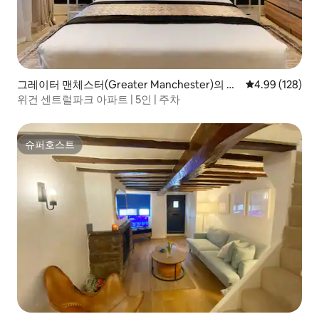
그레이터 맨체스터(Greater Manchester)의 콘
평점 4.99점(5점
4.99 (128)
도미니엄
위건 센트럴파크 아파트 | 5인 | 주차
슈퍼호스트
슈퍼호스트