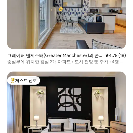
그레이터 맨체스터(Greater Manchester)의 콘
평점 4.78점(5
4.78 (18)
도미니엄
중심부에 위치한 침실 2개 아파트 • 도시 전망 및 주차 • 4명 숙
박 가능
게스트 선호
상위 게스트 선호