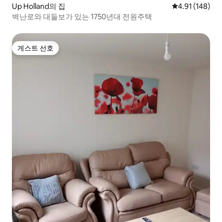
Up Holland의 집
평점 4.91점(5
4.91 (148)
벽난로와 대들보가 있는 1750년대 전원주택
게스트 선호
게스트 선호