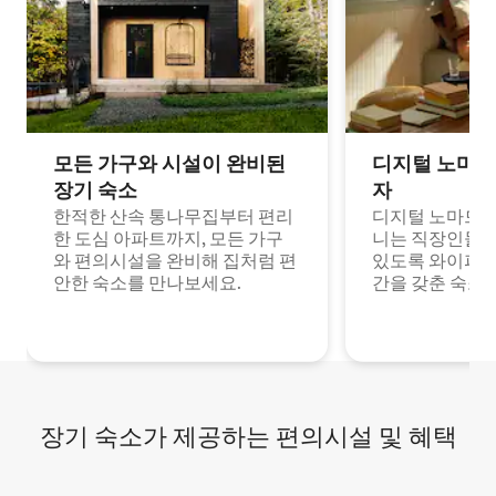
모든 가구와 시설이 완비된
디지털 노마드
장기 숙소
자
한적한 산속 통나무집부터 편리
디지털 노마드나
한 도심 아파트까지, 모든 가구
니는 직장인들이
와 편의시설을 완비해 집처럼 편
있도록 와이파이
안한 숙소를 만나보세요.
간을 갖춘 숙소
장기 숙소가 제공하는 편의시설 및 혜택