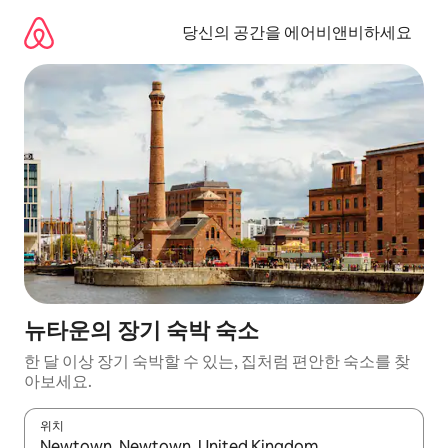
콘
텐
당신의 공간을 에어비앤비하세요
츠
로
바
로
가
기
뉴타운의 장기 숙박 숙소
한 달 이상 장기 숙박할 수 있는, 집처럼 편안한 숙소를 찾
아보세요.
위치
결과가 나오면 위·아래 화살표 키를 사용하거나 터치 또는 스와이프