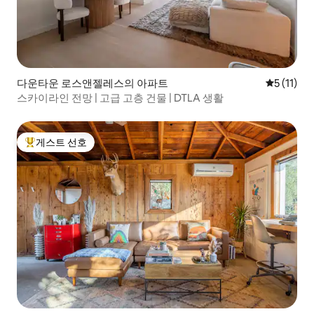
다운타운 로스앤젤레스의 아파트
평점 5점(5
5 (11)
스카이라인 전망 | 고급 고층 건물 | DTLA 생활
게스트 선호
상위 게스트 선호