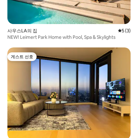
사우스LA의 집
평점 5점(
5 (3)
NEW! Leimert Park Home with Pool, Spa & Skylights
게스트 선호
게스트 선호