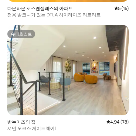
다운타운 로스앤젤레스의 아파트
평점 5점(5
5 (15)
전용 발코니가 있는 DTLA 하이라이즈 리트리트
슈퍼호스트
슈퍼호스트
반누이즈의 집
평점 4.94점(5
4.94 (78)
셔먼 오크스 게이트웨이!