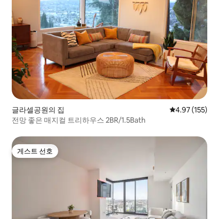
글라셀공원의 집
평점 4.97점(5
4.97 (155)
전망 좋은 매지컬 트리하우스 2BR/1.5Bath
게스트 선호
게스트 선호