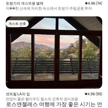
토팡가의 게스트용 별채
평점 4.96점(5
4.96 (74)
아��한 산속에 자리한 숙소에서 토팡가 주립공원 투어
게스트 선호
게스트 선호
센트럴 LA의 집
평점 4.96점(5
4.96 (95)
전망이 좋은 할리우드 힐스의 건축적 경이로움
로스앤젤레스 여행에 가장 좋은 시기는 언