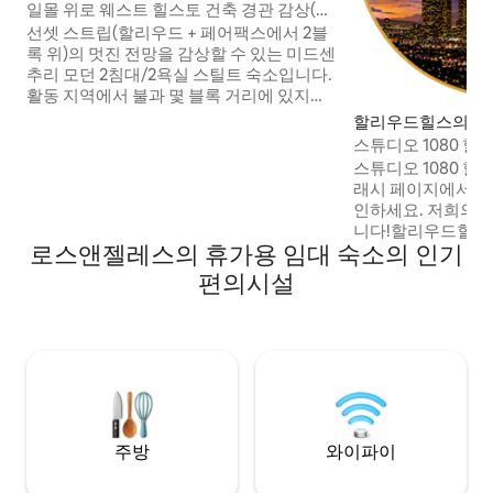
일몰 위로 웨스트 힐스토 건축 경관 감상(멋
진 전망 포함)
선셋 스트립(할리우드 + 페어팩스에서 2블
록 위)의 멋진 전망을 감상할 수 있는 미드센
추리 모던 2침대/2욕실 스틸트 숙소입니다.
활동 지역에서 불과 몇 블록 거리에 있지만
매우 프라이빗하고 조용합니다. 지붕에서
할리우드힐스의 게
기초, 난방/에어컨 시스템, 초고속 와이파
트
스튜디오 1080 할
이, 11개의 스피커가 있는 와이어 인/아웃,
DTLA 전망/프라
스튜디오 1080 
영화 프로젝터 + 4K TV 2개(무료 넷플릭스,
래시 페이지에서 새
HBOMax 및 애플TV +), 레벨 2 전기 충전기
인하세요. 저희의 후기는 모든 것을 말해줍
가 있는 2대의 차량 주차장 등 최근에 리모
니다!할리우드힐스 
델링이 완료되었습니다. 참고: 사교 모임이
로스앤젤레스의 휴가용 임대 숙소의 인기
@ 해발 1080피트
나 늦고 시끄러운 밤은 금지입니다. 내부 =
된 블라인드를 좋아
편의시설
1015평방피트 데크 = 300평방피트.
스프레소 바와 옷걸
이 고급 스튜디오는
레인지, 서브제로 냉장
치 4K 스마트 TV
설을 제공합니다. 
암막 블라인드. 업데
규정 준수 허가번호 H
주방
와이파이