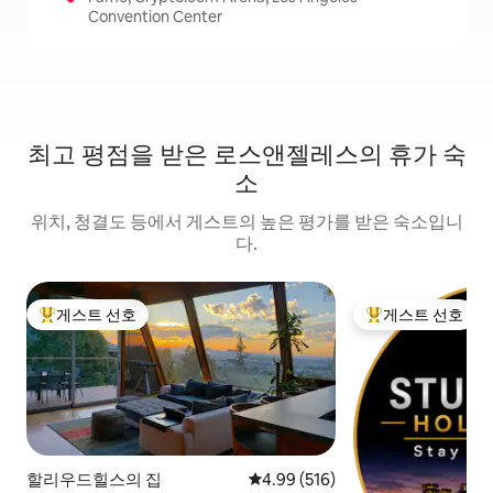
Convention Center
최고 평점을 받은 로스앤젤레스의 휴가 숙
소
위치, 청결도 등에서 게스트의 높은 평가를 받은 숙소입니
다.
게스트 선호
게스트 선호
상위 게스트 선호
상위 게스트 선호
할리우드힐스의 집
평점 4.99점(5점 만점), 후기 516
4.99 (516)