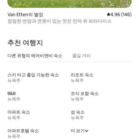
Van Etten의 별장
평점 4.96점(5점
4.96 (146)
장엄한 전망과 연못이 있는 멋진 언덕 위 파라다이스
추천 여행지
다른 유형의 에어비앤비 숙소
즐길 거리
스키 타고 출입 가능한 숙소
리조트 숙소
뉴욕주
뉴욕주
B&B
조식 포함 숙소
뉴욕주
뉴욕주
아파트 숙소
섬 숙소
뉴욕주
뉴욕주
아파트호텔 숙소
더 보기
뉴욕주