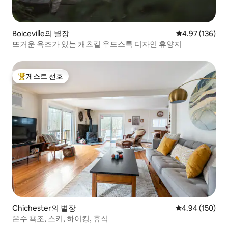
Boiceville의 별장
평점 4.97점(5점
4.97 (136)
뜨거운 욕조가 있는 캐츠킬 우드스톡 디자인 휴양지
게스트 선호
상위 게스트 선호
Chichester의 별장
평점 4.94점(5점
4.94 (150)
온수 욕조, 스키, 하이킹, 휴식