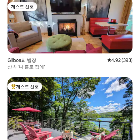
게스트 선호
게스트 선호
Gilboa의 별장
평점 4.92점(5점
4.92 (393)
산속 '나 홀로 집에'
게스트 선호
상위 게스트 선호