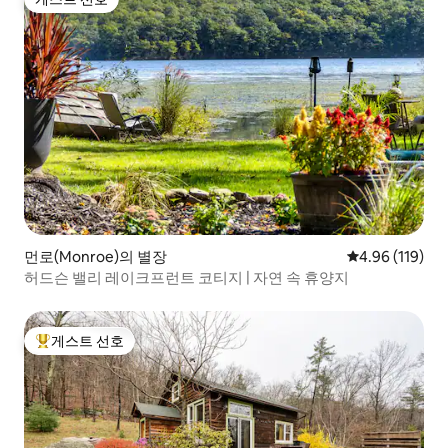
게스트 선호
먼로(Monroe)의 별장
평점 4.96점(5
4.96 (119)
허드슨 밸리 레이크프런트 코티지 | 자연 속 휴양지
게스트 선호
상위 게스트 선호