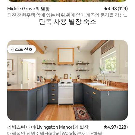
Middle Grove의 별장
평점 4.98점(5점
4.98 (129)
외진 전원주택 앞에 있는 바위 위에 앉아 계곡의 풍경을 감상
단독 사용 별장 숙소
하고 있습니다.
게스트 선호
게스트 선호
리빙스턴 매너(Livingston Manor)의 별장
평점 4.97점(5점
4.97 (228)
매력적인 전원주택~Bethel Woods 콘서트~화덕