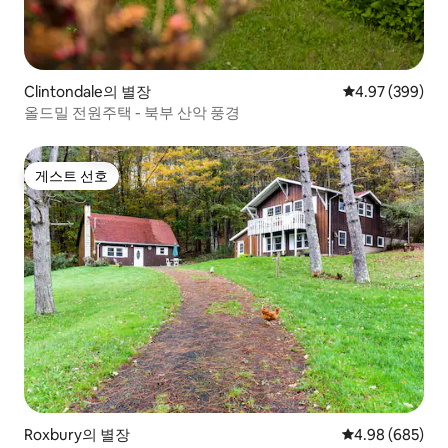
Clintondale의 별장
평점 4.97점(5점
4.97 (399)
올드밀 전원주택 - 북부 산악 풍경
게스트 선호
게스트 선호
Roxbury의 별장
평점 4.98점(5점
4.98 (685)