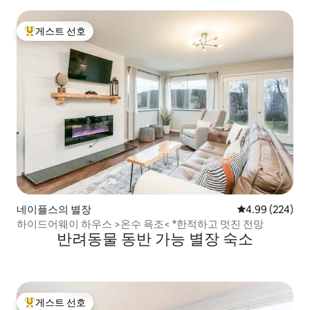
게스트 선호
상위 게스트 선호
네이플스의 별장
평점 4.99점(5점
4.99 (224)
하이드어웨이 하우스 >온수 욕조< *한적하고 멋진 전망
반려동물 동반 가능 별장 숙소
게스트 선호
상위 게스트 선호