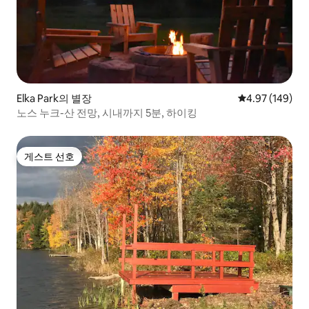
Elka Park의 별장
평점 4.97점(5점
4.97 (149)
노스 누크-산 전망, 시내까지 5분, 하이킹
게스트 선호
게스트 선호