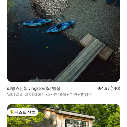
리빙스턴(Livingston)의 별장
평점 4.97점(5점
4.97 (140)
워터리리 레이크하우스 - 현대적+수변+휴양지
게스트 선호
상위 게스트 선호