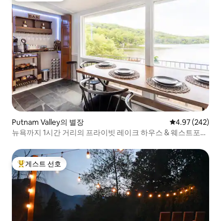
Putnam Valley의 별장
평점 4.97점(5점
4.97 (242)
뉴욕까지 1시간 거리의 프라이빗 레이크 하우스 & 웨스트포인
트 근처
게스트 선호
상위 게스트 선호