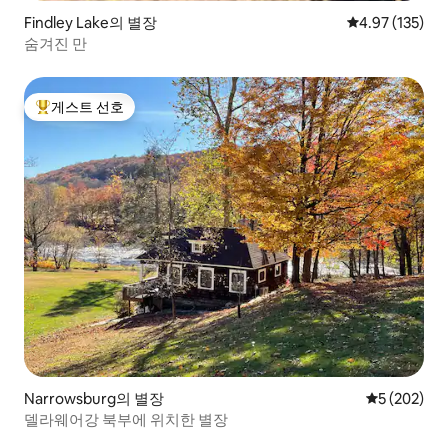
Findley Lake의 별장
평점 4.97점(5
4.97 (135)
숨겨진 만
게스트 선호
상위 게스트 선호
Narrowsburg의 별장
평점 5점(5점
5 (202)
델라웨어강 북부에 위치한 별장