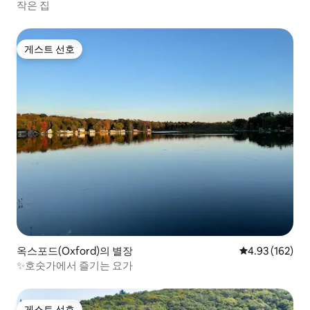
작은 집
게스트 선호
게스트 선호
옥스포드(Oxford)의 별장
평점 4.93점(5점
4.93 (162)
✨호숫가에서 즐기는 요가
게스트 선호