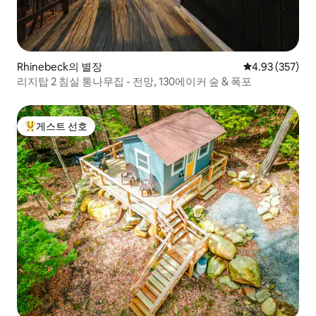
Rhinebeck의 별장
평점 4.93점(5점
4.93 (357)
리지탑 2 침실 통나무집 - 전망, 130에이커 숲 & 폭포
게스트 선호
상위 게스트 선호