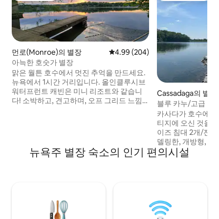
먼로(Monroe)의 별장
평점 4.99점(5점 만점), 후기 204
4.99 (204)
아늑한 호숫가 별장
맑은 월튼 호수에서 멋진 추억을 만드세요.
뉴욕에서 1시간 거리입니다. 올인클루시브
워터프런트 캐빈은 미니 리조트와 같습니
Cassadaga의 별장
다! 소박하고, 견고하며, 오프 그리드 느낌
블루 카누/고급 호
을 주지만 마을에서 2마일 거리에 있습니
카사다가 호수에 있
다. 부두 2개, 수상 해먹 및 화덕🔥이 있습니
티지에 오신 것을 환영합니다!
다. 실내나 실외에서 어떤 기온에서도 일몰
이즈 침대 2개/전신
을 즐기거나, 트리 하트에서 커피를 즐겨 보
델링한, 개방형, 밝
세요! 출출하신가요? 호수를 패들보드🛶로
뉴욕주 별장 숙소의 인기 편의시설
의 전용 해변, 문이 
건너가 타코🌮와 음료🍸를 즐겨 보세요. 내
려 깊은 디테일을 제
부에는 복고풍 및 앤티크 장식, 현대적인 가
들보드 2대, 페달 
전제품, 벽난로♨️, 강력한 와이파이가 있습
거 4대, 화덕, 프
니다. 무료 장작 포함, 청소비/반려동물 수
려견 동반 가능, 최
수료 없음🐕
한 숙소 — 호수에
예약하신 경우, 자
(4BR/3BA, 호수변