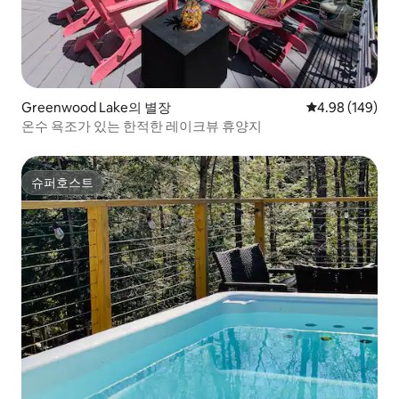
Greenwood Lake의 별장
평점 4.98점(5점
4.98 (149)
온수 욕조가 있는 한적한 레이크뷰 휴양지
슈퍼호스트
슈퍼호스트