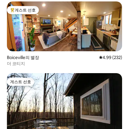
게스트 선호
상위 게스트 선호
Boiceville의 별장
평점 4.99점(5점
4.99 (232)
더 코티지
게스트 선호
게스트 선호