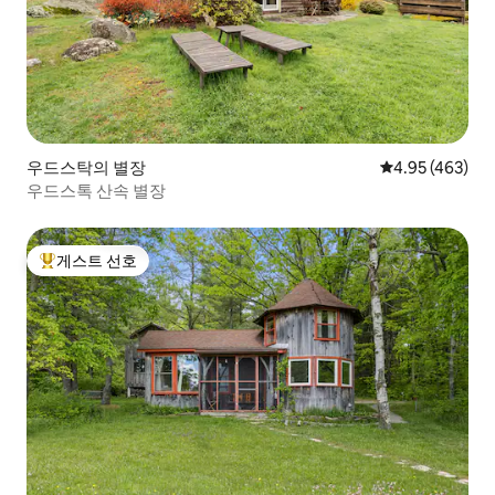
우드스탁의 별장
평점 4.95점(5점
4.95 (463)
우드스톡 산속 별장
게스트 선호
상위 게스트 선호