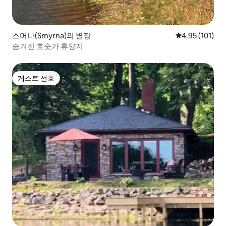
스머나(Smyrna)의 별장
평점 4.95점(5
4.95 (101)
숨겨진 호숫가 휴양지
게스트 선호
게스트 선호