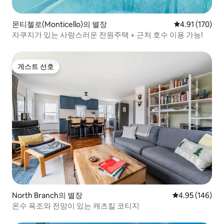
몬티첼로(Monticello)의 별장
평점 4.91점(5
4.91 (170)
자쿠지가 있는 사랑스러운 전원주택 + 근처 호수 이용 가능!
게스트 선호
게스트 선호
North Branch의 별장
평점 4.95점(5점
4.95 (146)
온수 욕조와 전망이 있는 캐츠킬 코티지