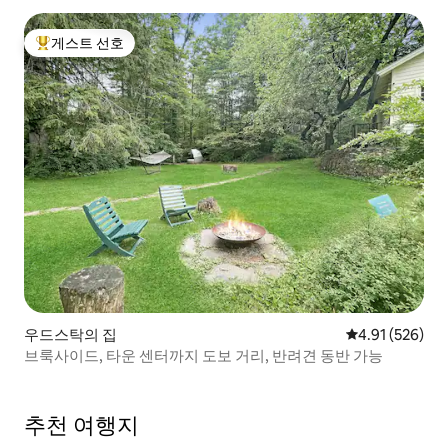
게스트 선호
상위 게스트 선호
우드스탁의 집
평점 4.91점(5점
4.91 (526)
브룩사이드, 타운 센터까지 도보 거리, 반려견 동반 가능
추천 여행지