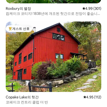
Roxbury의 별장
평점 4.99점(5점
4.99 (301)
컵케이크 코티지! 1838년에 개조된 헛간으로 전망이 좋습니
다.
게스트 선호
상위 게스트 선호
Copake Lake의 헛간
평점 4.95점(5
4.95 (112)
코페이크 컨트리 클럽 더 반