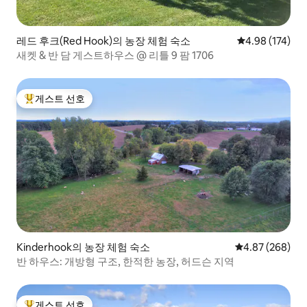
레드 후크(Red Hook)의 농장 체험 숙소
평점 4.98점(5점
4.98 (174)
새켓 & 반 담 게스트하우스 @ 리틀 9 팜 1706
게스트 선호
상위 게스트 선호
Kinderhook의 농장 체험 숙소
평점 4.87점(5점
4.87 (268)
반 하우스: 개방형 구조, 한적한 농장, 허드슨 지역
게스트 선호