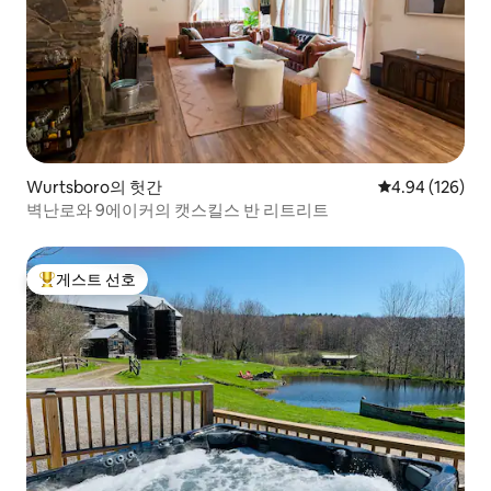
Wurtsboro의 헛간
평점 4.94점(5점
4.94 (126)
벽난로와 9에이커의 캣스킬스 반 리트리트
게스트 선호
상위 게스트 선호