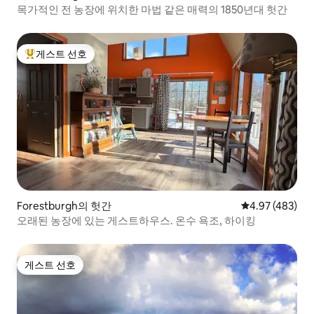
목가적인 전 농장에 위치한 마법 같은 매력의 1850년대 헛간
게스트 선호
상위 게스트 선호
Forestburgh의 헛간
평점 4.97점(5점
4.97 (483)
오래된 농장에 있는 게스트하우스. 온수 욕조, 하이킹
게스트 선호
게스트 선호