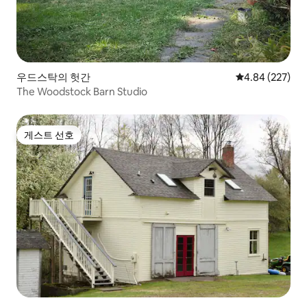
우드스탁의 헛간
평점 4.84점(5점
4.84 (227)
The Woodstock Barn Studio
게스트 선호
게스트 선호