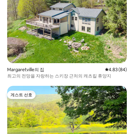
Margaretville의 집
평점 4.83점(5
4.83 (84)
최고의 전망을 자랑하는 스키장 근처의 캐츠킬 휴양지
게스트 선호
게스트 선호