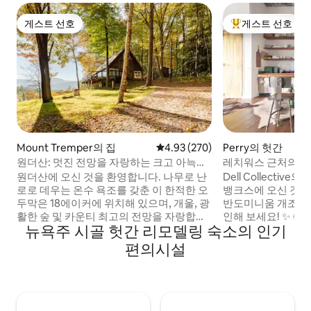
게스트 선호
게스트 선호
게스트 선호
상위 게스트 선호
Mount Tremper의 집
평점 4.93점(5점 만점), 후기 270
4.93 (270)
Perry의 헛간
원더산: 멋진 전망을 자랑하는 크고 아늑한
레치워스 근처의 부
통나무집
께하는 시간
원더산에 오신 것을 환영합니다. 나무로 난
Dell Collecti
로로 데우는 온수 욕조를 갖춘 이 한적한 오
뱅크스에 오신 것을 환영
두막은 18에이커에 위치해 있으며, 개울, 광
반도미니움 개조 ✨ 
활한 숲 및 카운티 최고의 전망을 자랑합니
인해 보세요! ✨ 숙
뉴욕주 시골 헛간 리모델링 숙소의 인기
다. 우드스톡까지 10분 거리. 친구들과 함께
물 - 낙타 샌디를 
휴가를 보내거나 로맨틱한 휴가를 보내고
✨ 폭포에서 즐기는 
편의시설
싶으신가요? 아늑하고 넓으며 독특하고 마
TV + 초고속 스타
법 같은 분위기를 자아내는 이 소박한 침실
즈 침대 1개, 퀸사이
2개, 욕실 1개 오두막을 즐겨 보세요. 욕조,
개 ✨ 세탁 ✨ 레치워스 주립공원 투어 페리
바비큐 시설, 장작 난로, 시설이 잘 갖춰진
실버 레이크 또는 
주방 등 최고의 편의시설을 갖추고 있습니
분 거리 나이아가라 폭