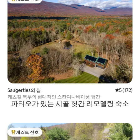
상위 게스트 선호
Saugerties의 집
평점 5점(5점
5 (172)
캐츠킬 북부의 현대적인 스칸디나비아풍 헛간
파티오가 있는 시골 헛간 리모델링 숙소
게스트 선호
상위 게스트 선호