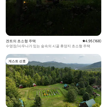
겐트의 초소형 주택
평점 4.95점(5점
4.95 (168)
수영장/사우나가 있는 숲속의 시골 휴양지 초소형 주택
게스트 선호
게스트 선호