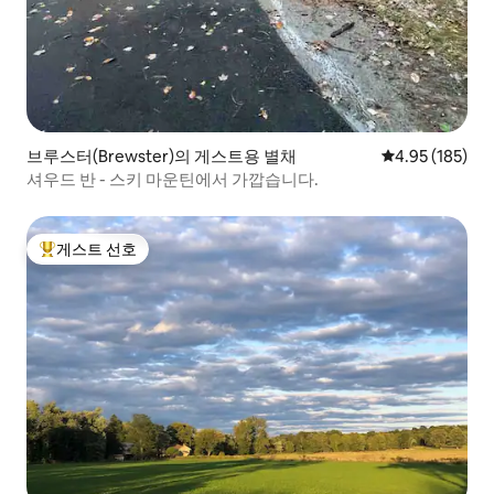
브루스터(Brewster)의 게스트용 별채
평점 4.95점(5점
4.95 (185)
셔우드 반 - 스키 마운틴에서 가깝습니다.
게스트 선호
상위 게스트 선호