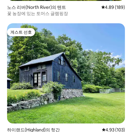
노스 리버(North River)의 텐트
평점 4.89점(5점
4.89 (189)
꽃 농장에 있는 토머스 글램핑장
게스트 선호
게스트 선호
하이랜드(Highland)의 헛간
평점 4.93점(5점
4.93 (103)