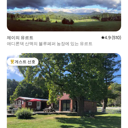
제이의 유르트
평점 4.9점(5점
4.9 (510)
애디론댁 산맥의 블루페퍼 농장에 있는 유르트
게스트 선호
상위 게스트 선호