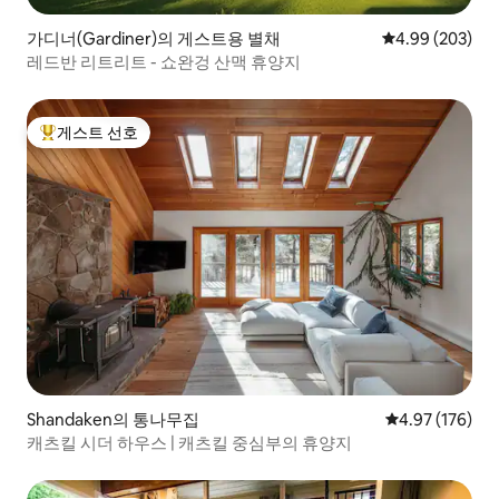
가디너(Gardiner)의 게스트용 별채
평점 4.99점(5점
4.99 (203)
레드반 리트리트 - 쇼완겅 산맥 휴양지
게스트 선호
상위 게스트 선호
Shandaken의 통나무집
평점 4.97점(5점
4.97 (176)
캐츠킬 시더 하우스 | 캐츠킬 중심부의 휴양지