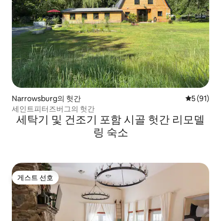
Narrowsburg의 헛간
평점 5점(5
5 (91)
세인트피터즈버그의 헛간
세탁기 및 건조기 포함 시골 헛간 리모델
링 숙소
게스트 선호
게스트 선호