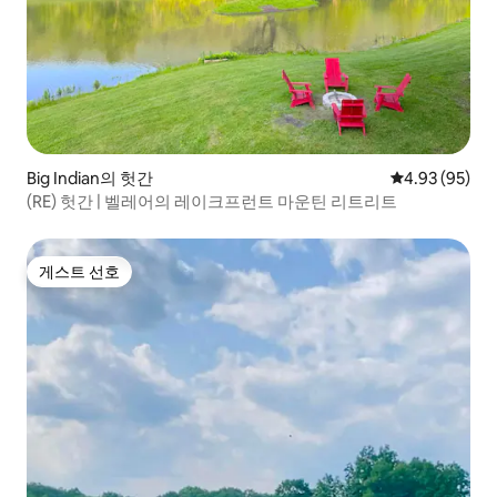
Big Indian의 헛간
평점 4.93점(5
4.93 (95)
(RE) 헛간 | 벨레어의 레이크프런트 마운틴 리트리트
게스트 선호
게스트 선호