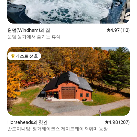
윈덤(Windham)의 집
평점 4.97점(5
4.97 (112)
윈덤 농가에서 즐기는 휴식
게스트 선호
상위 게스트 선호
Horseheads의 헛간
평점 4.98점(5점
4.98 (207)
반도미니엄: 핑거레이크스 게이트웨이 & 취미 농장