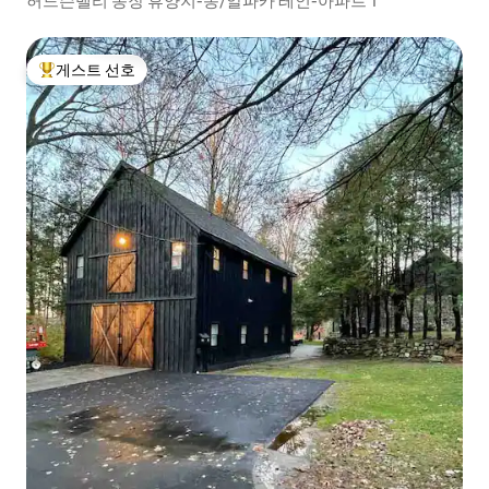
허드슨밸리 농장 휴양지-동/알파카 레인-아파트 1
게스트 선호
상위 게스트 선호