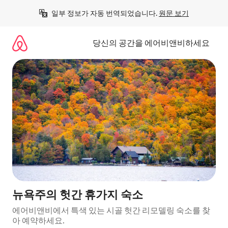
콘
일부 정보가 자동 번역되었습니다. 
원문 보기
텐
츠
로
당신의 공간을 에어비앤비하세요
바
로
가
기
뉴욕주의 헛간 휴가지 숙소
에어비앤비에서 특색 있는 시골 헛간 리모델링 숙소를 찾
아 예약하세요.