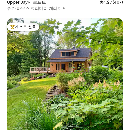
Upper Jay의 로프트
평점 4.97점(5점
4.97 (407)
슈가 하우스 크리머리 캐리지 반
게스트 선호
상위 게스트 선호