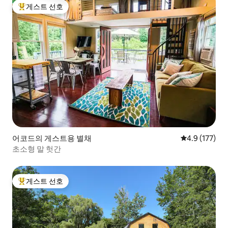
게스트 선호
상위 게스트 선호
어코드의 게스트용 별채
평점 4.9점(5점
4.9 (177)
초소형 말 헛간
게스트 선호
상위 게스트 선호