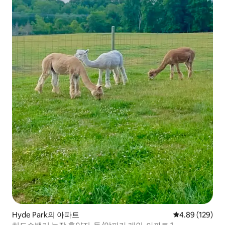
Hyde Park의 아파트
평점 4.89점(5점
4.89 (129)