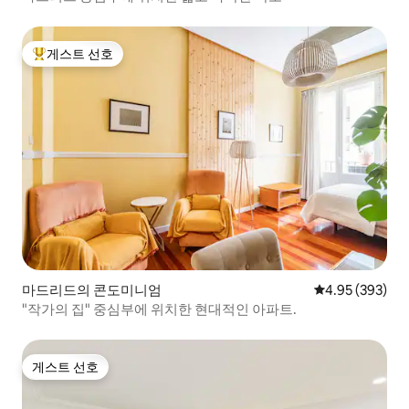
게스트 선호
상위 게스트 선호
마드리드의 콘도미니엄
평점 4.95점(5점
4.95 (393)
"작가의 집" 중심부에 위치한 현대적인 아파트.
게스트 선호
게스트 선호