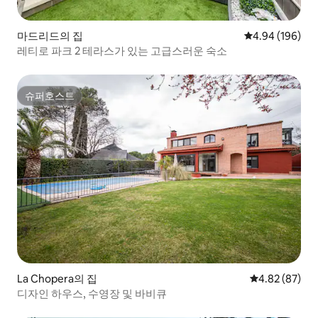
마드리드의 집
평점 4.94점(5점
4.94 (196)
레티로 파크 2 테라스가 있는 고급스러운 숙소
슈퍼호스트
슈퍼호스트
La Chopera의 집
평점 4.82점(5
4.82 (87)
디자인 하우스, 수영장 및 바비큐