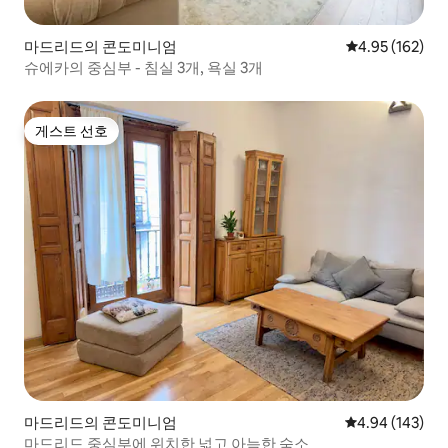
마드리드의 콘도미니엄
평점 4.95점(5점
4.95 (162)
슈에카의 중심부 - 침실 3개, 욕실 3개
게스트 선호
게스트 선호
마드리드의 콘도미니엄
평점 4.94점(5점
4.94 (143)
마드리드 중심부에 위치한 넓고 아늑한 숙소