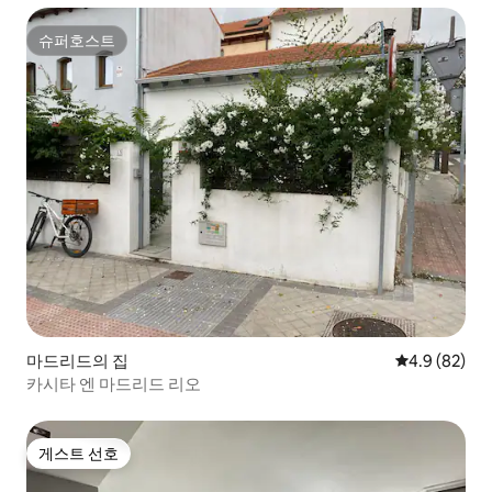
슈퍼호스트
슈퍼호스트
마드리드의 집
평점 4.9점(5
4.9 (82)
카시타 엔 마드리드 리오
게스트 선호
게스트 선호