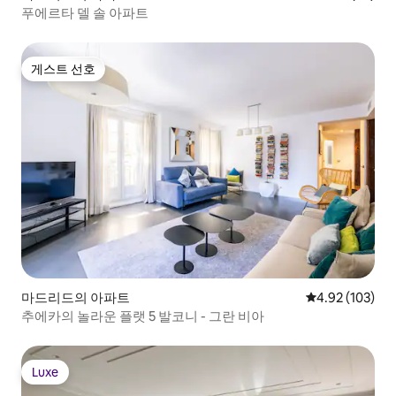
푸에르타 델 솔 아파트
게스트 선호
게스트 선호
마드리드의 아파트
평점 4.92점(5점
4.92 (103)
추에카의 놀라운 플랫 5 발코니 - 그란 비아
Luxe
Luxe