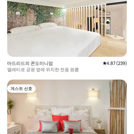
마드리드의 콘도미니엄
평점 4.87점(5점
4.87 (239)
엘레티로 공원 옆에 위치한 전용 원룸
게스트 선호
게스트 선호