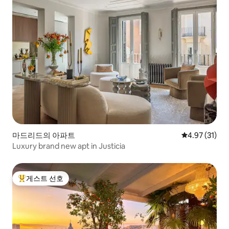
마드리드의 아파트
평점 4.97점(5
4.97 (31)
Luxury brand new apt in Justicia
게스트 선호
상위 게스트 선호