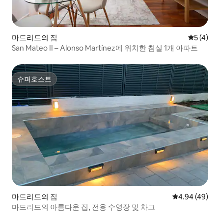
마드리드의 집
평점 5점(
5 (4)
San Mateo II – Alonso Martínez에 위치한 침실 1개 아파트
슈퍼호스트
슈퍼호스트
마드리드의 집
평점 4.94점(5
4.94 (49)
마드리드의 아름다운 집, 전용 수영장 및 차고