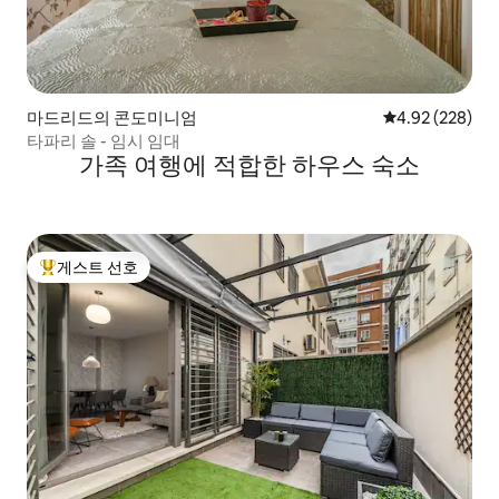
마드리드의 콘도미니엄
평점 4.92점(5점
4.92 (228)
타파리 솔 - 임시 임대
가족 여행에 적합한 하우스 숙소
게스트 선호
상위 게스트 선호