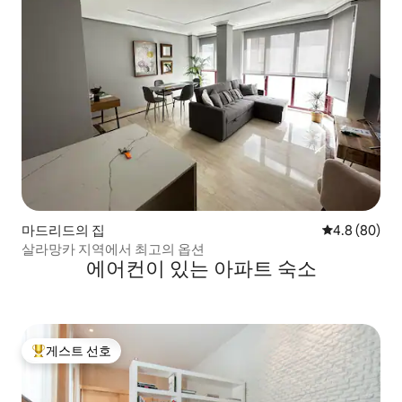
마드리드의 집
평점 4.8점(5
4.8 (80)
살라망카 지역에서 최고의 옵션
에어컨이 있는 아파트 숙소
게스트 선호
상위 게스트 선호