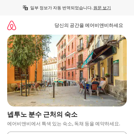
콘
일부 정보가 자동 번역되었습니다. 
원문 보기
텐
츠
로
당신의 공간을 에어비앤비하세요
바
로
가
기
넵투노 분수 근처의 숙소
에어비앤비에서 특색 있는 숙소, 독채 등을 예약하세요.