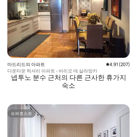
마드리드의 아파트
평점 4.91점(5점
4.91 (207)
다운타운 럭셔리 아파트 - 바리오 데 살라망카
넵투노 분수 근처의 다른 근사한 휴가지
숙소
슈퍼호스트
슈퍼호스트