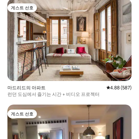
게스트 선호
게스트 선호
마드리드의 아파트
평점 4.88점(5점
4.88 (587)
런던 도심에서 즐기는 시간 + 비디오 프로젝터
게스트 선호
게스트 선호