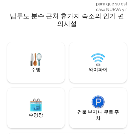
para que su estanc
할 수 있습니다. 게스트가 즐길 수 있는 기
casa NUEVA y muy 
능: - 마드리드에서 가장 유명한 거리 중 하
넵투노 분수 근처 휴가지 숙소의 인기 편
desconectar de la rutina. 
나인 라스 레트라스/칼레 세르반테스 동네
una habitación co
에 위치하고 있습니다. - 플랫은 완벽한 리
의시설
tamaño 1,50 cm x 
노베이션 상태로 새롭습니다. - 현대적이고
hermosos balcones
완비된 플랫. - 침구와 수건이 제공됩니다. -
exterior. El apar
욕실마다 젤 샴푸 디스펜서 2개와 휴지 2롤
baño completo, un 
로 구성된 어메니티 키트가 마련되어 있습
un sofá muy cómod
니다. - 주방에는 식기 세척제 30ml 1병, 수
perfectamente eq
세미 1개, 다목적 천 1장, 쓰레기봉투 1개로
utensilios básicos par
구성된 웰컴 키트가 준비되어 있습니다. 중
acceder al aparta
요: 위생상의 이유로 식품을 남기지 않습니
주방
와이파이
un tramo de escale
다. 기름, 소금, 식초, 설탕이 없습니다. 커피
encuentra en una 
나 차도 없습니다. 커피머신과 헤어드라이
ascensor.
어도 있습니다. - 열쇠 세트를 마음껏 즐기
실 수 있습니다. 체류 기간을 최대한 즐겁게
보내기 위해 다음을 마음껏 이용할 수 있습
니다: - 거실 공간: 소파, 암체어, 텔레비전, 2
인용 식탁이 있는 식사 공간. - 현대적인 미
건물 부지 내 무료 주
국식 주방: 냉장고, 냉동고, 호브, 조리도구.
수영장
차
- 멋진 침실: 더블 침대, 옷걸이가 있는 붙박
이 옷장. - 사랑스러운 욕실: 샤워기, 화장실,
세면대. 아기와 함께 여행하며 숙박에 유아