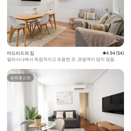
마드리드의 집
평점 4.94점(5
4.94 (54)
말라사냐에서 독점적이고 조용한 곳. 관광객이 많지 않음.
슈퍼호스트
슈퍼호스트