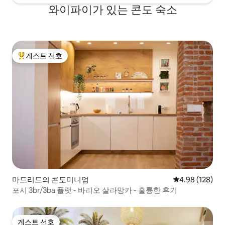
와이파이가 있는 콘도 숙소
게스트 선호
상위 게스트 선호
마드리드의 콘도미니엄
평점 4.98점(5점
4.98 (128)
포시 3br/3ba 플랫 - 바리오 살라망카 - 훌륭한 후기
게스트 선호