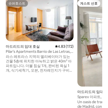
슈퍼호스트
게스트 선호
슈퍼호스트
게스트 선호
마드리드의 임대 호실
평점 4.83점(5점 만점), 후기 172
4.83 (172)
Pilar's Apartments Barrio de Las Letras,
아파트...
라스 레트라스 지역의 엘리베이터가 있는
건물 5층에 위치한 아늑하고 밝은 40m² 아
파트입니다. 더블 침실 1개, 완비된 욕실 1
개, 식기세척기, 오븐, 전자레인지가 구비된
주방, 중앙 난방, 중앙 에어컨이 갖춰져 있습
니다. 2인에게 이상적이며, 와이파이, 세탁
기, 진공청소기, 기본 주방용품을 이용하실
수 있습니다. 또한 엘리베이터, 식기세척기,
마드리드의 임대 
오븐, 전자레인지, 커피 머신, 세탁기, 헤어
Sparex 아파트, 침
드라이기, 난방 및 에어컨(덕트형)도 갖추어
Un oasis de tranqu
져 있습니다. 아파트는 2명을 수용할 수 있
de Madrid, con to
고 5층에 위치해 있으며 엘리베이터로 이동