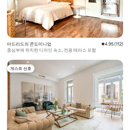
마드리드의 콘도미니엄
평점 4.95점(5
4.95 (112)
중심부에 위치한 디자인 숙소, 전용 테라스 포함
게스트 선호
게스트 선호