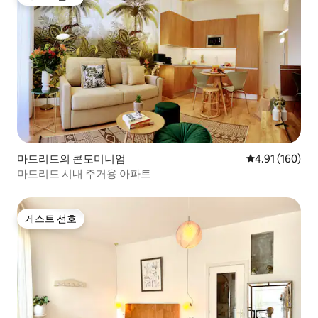
게스트 선호
마드리드의 콘도미니엄
평점 4.91점(5
4.91 (160)
마드리드 시내 주거용 아파트
게스트 선호
게스트 선호