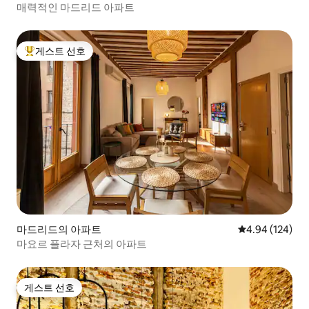
매력적인 마드리드 아파트
게스트 선호
상위 게스트 선호
마드리드의 아파트
평점 4.94점(5점
4.94 (124)
마요르 플라자 근처의 아파트
게스트 선호
게스트 선호