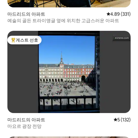
마드리드의 아파트
평점 4.89점(5점
4.89 (331)
예술의 골든 트라이앵글 옆에 위치한 고급스러운 아파트
게스트 선호
상위 게스트 선호
마드리드의 아파트
평점 5점(5점
5 (132)
마요르 광장 전망