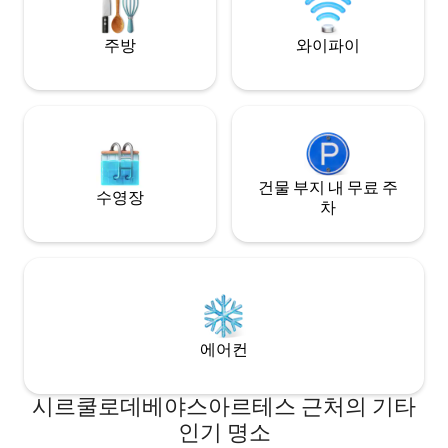
bathrooms. It also has a BONUS 3rd
convertible bedroom/sitting room/office
주방
와이파이
(with full sized convertible sofa bed 90 x
200), a large living room and dining room
area, with a brand new and fully
equipped kitchen. As we are chefs, we
have provided everything you could
need for cooking a full meal in the
apartment. -Central AC / Heating, -
Sound Insulated Windows (facing
건물 부지 내 무료 주
수영장
Pedestrian street), -High Speed Wifi
차
300Mbps, -Smart Flat Screen TVs (55”
inch, 32”inch, 43”inch) to use your
Netflix, Disney+, YouTube, Amazon
Prime, -Full Kitchen, oven, -Washer /
Dryer Combination Unit, -Clothes line,
iron, ironing board, -Powerful Hair Dryer,
-Plenty of Hangers, -Fresh Linens, - 1
에어컨
towel set per registered guest (bath
towel, hand towel), -Rituals shampoo,
conditioner, bath gel, -High chair, bottle
시르쿨로데베야스아르테스 근처의 기타
warmer(advance request), baby
인기 명소
monitor (advance request), baby travel