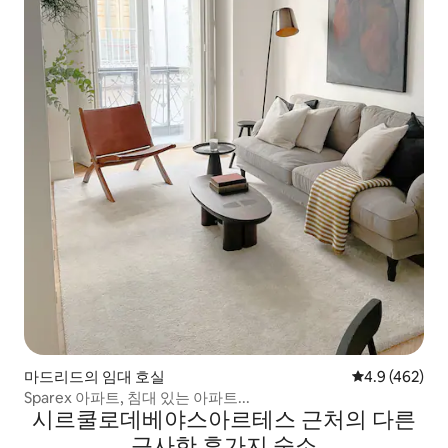
마드리드의 임대 호실
평점 4.9점(5점
4.9 (462)
Sparex 아파트, 침대 있는 아파트...
시르쿨로데베야스아르테스 근처의 다른
근사한 휴가지 숙소