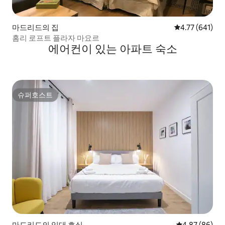
마드리드의 집
평점 4.77점(5
4.77 (641)
홈리 로프트 플라자 마요르
에어컨이 있는 아파트 숙소
슈퍼호스트
슈퍼호스트
마드리드의 임대 호실
평점 4.87점(5
4.87 (86)