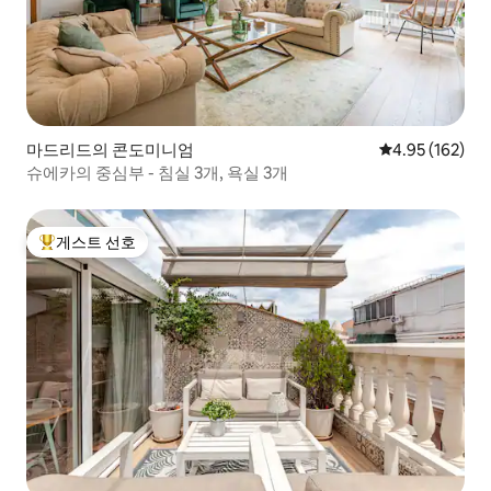
마드리드의 콘도미니엄
평점 4.95점(5점
4.95 (162)
슈에카의 중심부 - 침실 3개, 욕실 3개
게스트 선호
상위 게스트 선호