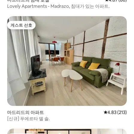
Lovely Apartments - Madrazo, 침대가 있는 아파트.
게스트 선호
게스트 선호
마드리드의 아파트
평점 4.83점(5
4.83 (213)
[신규] 푸에르타 델 솔.