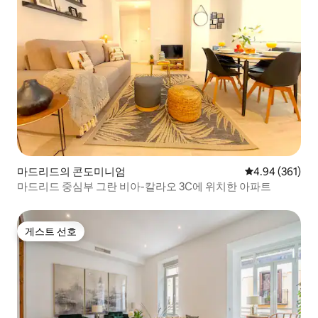
마드리드의 콘도미니엄
평점 4.94점(5점
4.94 (361)
마드리드 중심부 그란 비아-칼라오 3C에 위치한 아파트
게스트 선호
게스트 선호