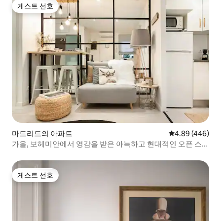
게스트 선호
게스트 선호
마드리드의 아파트
평점 4.89점(5점
4.89 (446)
가을, 보헤미안에서 영감을 받은 아늑하고 현대적인 오픈 스페
이스, 추에카
게스트 선호
게스트 선호