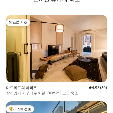
게스트 선호
게스트 선호
마드리드의 아파트
평점 4.93점(5
4.93 (59)
살라망카 지구에 위치한 100m2의 고급 숙소
게스트 선호
상위 게스트 선호