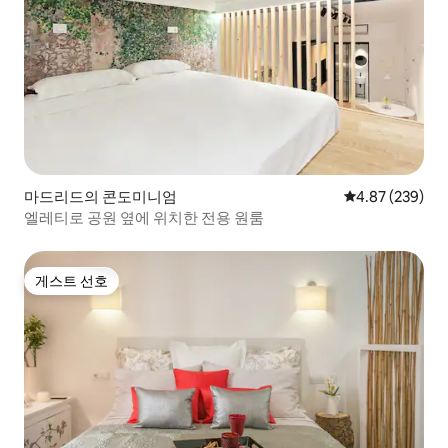
마드리드의 콘도미니엄
평점 4.87점(5점
4.87 (239)
엘레티로 공원 옆에 위치한 전용 원룸
게스트 선호
게스트 선호