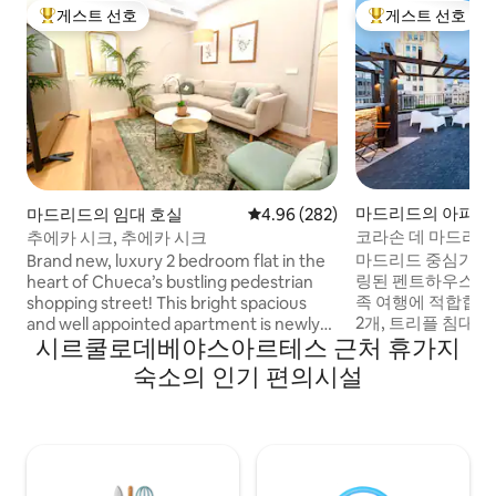
게스트 선호
게스트 선호
상위 게스트 선호
상위 게스트 선호
마드리드의 아파트
마드리드의 임대 호실
평점 4.96점(5점 만점), 후기 282
4.96 (282)
코라손 데 마드리드
추에카 시크, 추에카 시크
마드리드 중심가에
Brand new, luxury 2 bedroom flat in the
링된 펜트하우스로,
heart of Chueca’s bustling pedestrian
족 여행에 적합합니다
shopping street! This bright spacious
2개, 트리플 침대 1
and well appointed apartment is newly
시르쿨로데베야스아르테스 근처 휴가지
실, 욕실 3개, 시
renovated in 2023 and located in one of
있습니다. 현대적이
the hippest areas in Madrid. It's spacious
숙소의 인기 편의시설
델링된 공간입니다. 에어컨과 초고속 와
floor plan, full kitchen & full amenities
파이가 포함되어 있습니다. 푸
make it a home away from home. There
옆에 위치하고 있으며
is no better place to explore the city!
에서 1분, 솔, 그
This chic and newly renovated design
5분 거리에 있습니다
apartment has 2 bedrooms (1 x king bed
이상적인 지역입니
180x200, 1 queen bed 160x200) and 2 full