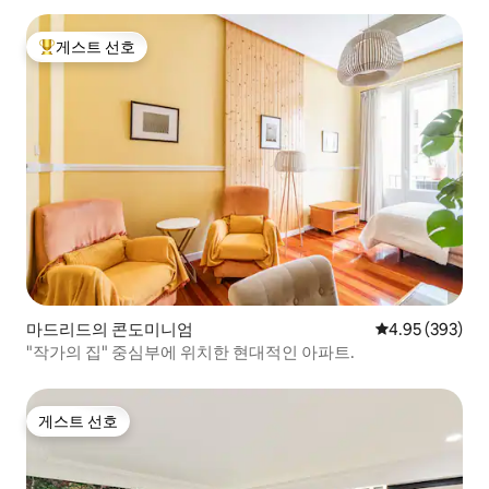
게스트 선호
상위 게스트 선호
마드리드의 콘도미니엄
평점 4.95점(5점
4.95 (393)
"작가의 집" 중심부에 위치한 현대적인 아파트.
게스트 선호
게스트 선호