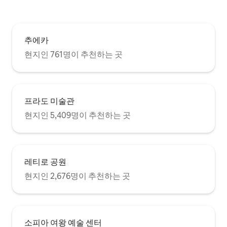
cot (advance request), -safety deposit
box, -Early Check-in (2h before), Late
Night Check-in, Late check out subject
to availability, fees. 1st floor with
추에카
Elevator, door code for apartment door.
This apartment is set up for self check in.
현지인 761명이 추천하는 곳
You will receive a door key code 24 hours
before check in time which will be valid
from your check in date 3pm until check
out time on your departure date. Check
in at 3pm, check out before 11am. Early
프라도 미술관
check in / late check out may be
현지인 5,409명이 추천하는 곳
available for a fee, please check with
your host if you have special
requirements. We will do our best to
accommodate you. Set up / turn down
for the bonus bedroom/sitting room
레티로 공원
(90cm x 200 bed) is upon 24 hour
ADVANCE request provided that you
현지인 2,676명이 추천하는 곳
have paid for the additional guest. We
will only do this if you request,
otherwise, the additional bedding,
towels, etc will be placed in the room for
소피아 여왕 예술 센터
you to set up when you require. Baby