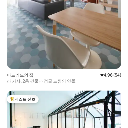
마드리드의 집
평점 4.96점(5
4.96 (54)
라 카사, 2층 건물과 정글 느낌의 안뜰.
게스트 선호
상위 게스트 선호