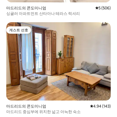
마드리드의 콘도미니엄
평점 5점(5점
5 (506)
싱귤러 아파트먼트 산타아나 테라스 럭셔리
게스트 선호
게스트 선호
마드리드의 콘도미니엄
평점 4.94점(5점
4.94 (143)
마드리드 중심부에 위치한 넓고 아늑한 숙소