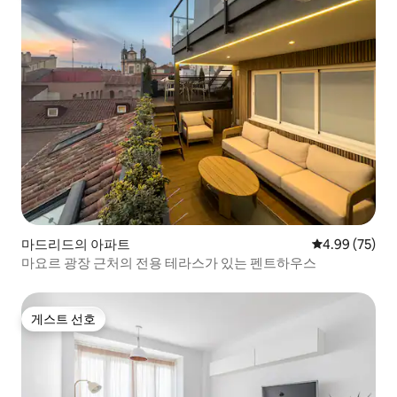
마드리드의 아파트
평점 4.99점(5
4.99 (75)
마요르 광장 근처의 전용 테라스가 있는 펜트하우스
게스트 선호
게스트 선호