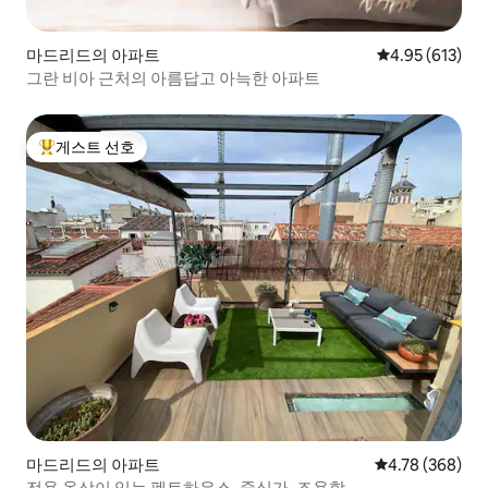
마드리드의 아파트
평점 4.95점(5점
4.95 (613)
그란 비아 근처의 아름답고 아늑한 아파트
게스트 선호
상위 게스트 선호
마드리드의 아파트
평점 4.78점(5점
4.78 (368)
전용 옥상이 있는 펜트하우스, 중심가, 조용함