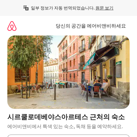
콘
일부 정보가 자동 번역되었습니다. 
원문 보기
텐
츠
로
당신의 공간을 에어비앤비하세요
바
로
가
기
시르쿨로데베야스아르테스 근처의 숙소
에어비앤비에서 특색 있는 숙소, 독채 등을 예약하세요.