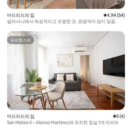
마드리드의 집
평점 4.94점(5
4.94 (54)
말라사냐에서 독점적이고 조용한 곳. 관광객이 많지 않음.
슈퍼호스트
슈퍼호스트
마드리드의 집
평점 5점(
5 (4)
San Mateo II – Alonso Martínez에 위치한 침실 1개 아파트