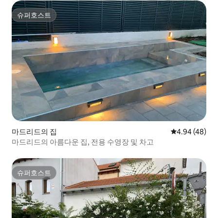
슈퍼호스트
슈퍼호스트
마드리드의 집
평점 4.94점(5
4.94 (48)
마드리드의 아름다운 집, 전용 수영장 및 차고
슈퍼호스트
슈퍼호스트