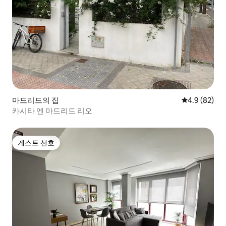
마드리드의 집
평점 4.9점(5
4.9 (82)
카시타 엔 마드리드 리오
게스트 선호
게스트 선호