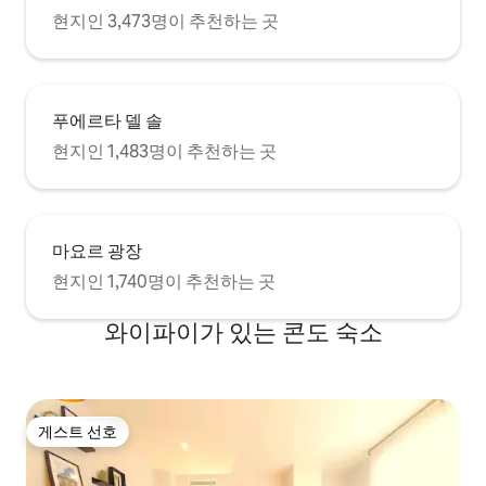
chair (1 provided FREE of charge). Bottle
현지인 3,473명이 추천하는 곳
warmer, baby monitor available free of
charge upon request. As much as we
like a good party, parties are not allowed.
There is a security system in place for
the house with two cameras (one in
푸에르타 델 솔
living room, one in entrance hall). These
현지인 1,483명이 추천하는 곳
cameras are only activated when alarm
is armed. There is a privacy shield which
you can utilize to cover the camera for
your comfort. We will do this prior to
check in.
마요르 광장
현지인 1,740명이 추천하는 곳
와이파이가 있는 콘도 숙소
게스트 선호
게스트 선호