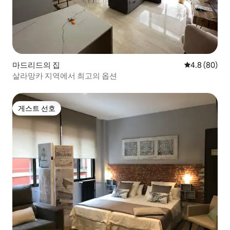
마드리드의 집
평점 4.8점(5
4.8 (80)
살라망카 지역에서 최고의 옵션
게스트 선호
게스트 선호