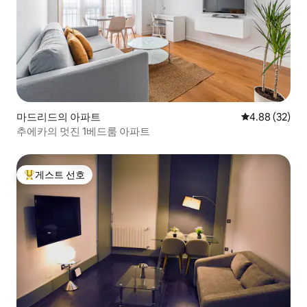
마드리드의 아파트
평점 4.88점(5
4.88 (32)
추에카의 멋진 1베드룸 아파트
게스트 선호
상위 게스트 선호