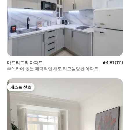
마드리드의 아파트
평점 4.81점(5
4.81 (111)
추에카에 있는 매력적인 새로 리모델링한 아파트
게스트 선호
게스트 선호