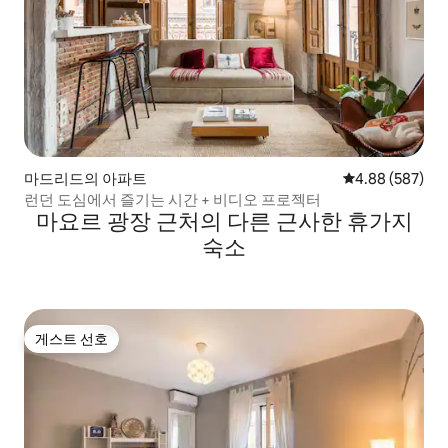
마드리드의 아파트
평점 4.88점(5점
4.88 (587)
런던 도심에서 즐기는 시간 + 비디오 프로젝터
마요르 광장 근처의 다른 근사한 휴가지
숙소
게스트 선호
게스트 선호