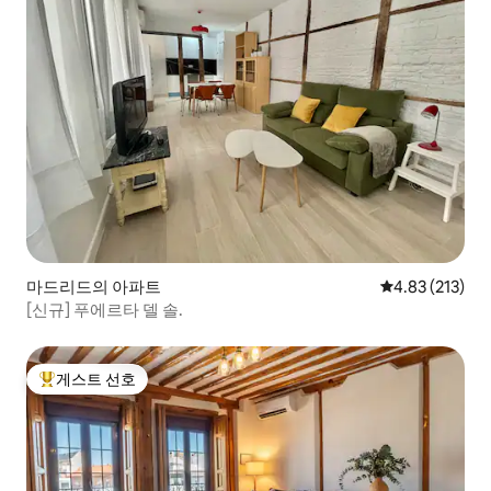
마드리드의 아파트
평점 4.83점(5
4.83 (213)
[신규] 푸에르타 델 솔.
게스트 선호
상위 게스트 선호