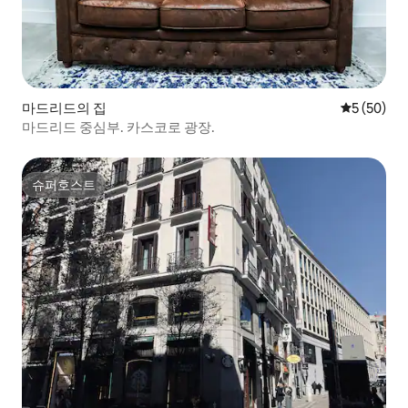
마드리드의 집
평점 5점(5
5 (50)
마드리드 중심부. 카스코로 광장.
슈퍼호스트
슈퍼호스트