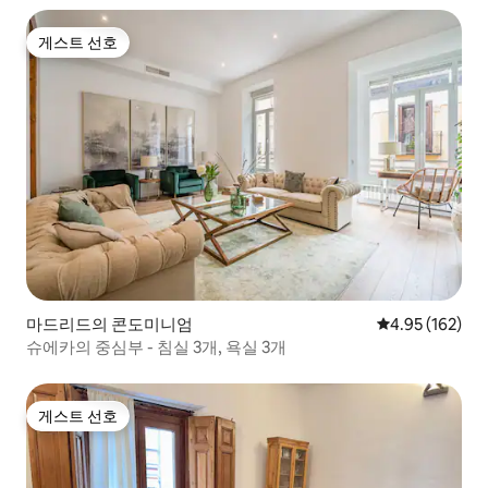
게스트 선호
게스트 선호
마드리드의 콘도미니엄
평점 4.95점(5점
4.95 (162)
슈에카의 중심부 - 침실 3개, 욕실 3개
게스트 선호
게스트 선호