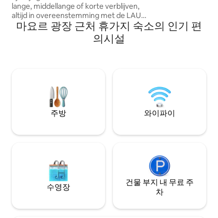
lange, middellange of korte verblijven,
는 리모델링한 전통
altijd in overeenstemming met de LAU-
있으며 엘리베이터
마요르 광장 근처 휴가지 숙소의 인기 편
regels voor 'ander gebruik dan
소파 베드를 사용하
huisvesting'. De huurder van de woning
는 2개의 메인 더블
의시설
verklaart dat hij/zij buiten Madrid woont
실에는 욕실이 있습
en dat de woning nooit als permanente
완비되어 있으며 
verblijfplaats mag worden gebruikt
에 있는 디자이너의
(alleen als tijdelijke verblijfplaats).
다. 편의 시설: TV, 와이파이, 중앙 난방, 거
Registratie bij een overheidskantoor is
실의 에어컨, 냉장고
niet toegestaan.** Het appartement is
인지, 오븐, 세탁기 도착 시간에 따라 체크인
geschikt voor maximaal 6 personen. Het
시간을 정해드리겠습
heeft een ruime salon met een sofa bed
터이지만 최대한 
주방
와이파이
(bed is 1,60 - 2:00 meter), eetkamer, erg
록 최선을 다하겠습
ruime keuken met alle voorzieningen
요한 사항이 있으시
om te koken zoals kookplaat, oven en
라티나는 마드리드
magnetron. Naast de entree is een
기 있는 동네 중 하
toiletruimte. Je gaat met de trap naar
스 바가 가장 많이 
beneden waar zich 2 slaapkamers
알려져 있지만 밤문
bevinden met elk een
엘 마드리드 데 
tweepersoonsbed. De doucheruimte
건물 부지 내 무료 주
불리는 라 라티나는
수영장
bevindt zich naast de slaapkamers.
차
래된 지역을 차지하
Geniet van het uitzicht op Plaza Mayor in
이슬람 성채로 좁은
het hart van Madrid. Je zult van mijn plek
중세 분포와 유사한