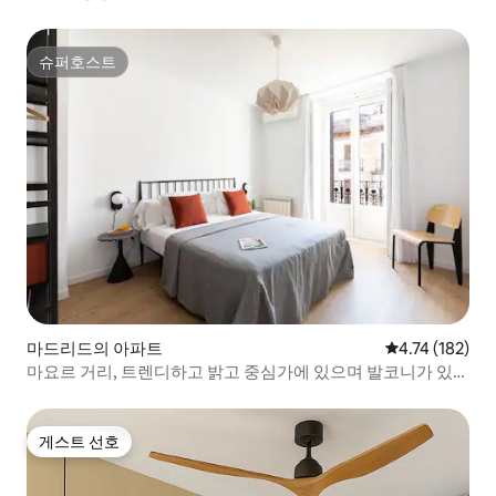
슈퍼호스트
슈퍼호스트
마드리드의 아파트
평점 4.74점(5
4.74 (182)
마요르 거리, 트렌디하고 밝고 중심가에 있으며 발코니가 있습
니다.
게스트 선호
게스트 선호