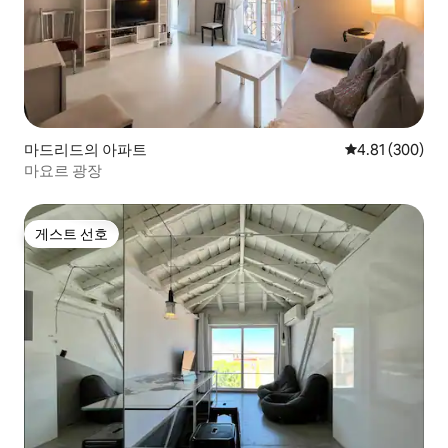
마드리드의 아파트
평점 4.81점(5점
4.81 (300)
마요르 광장
게스트 선호
게스트 선호