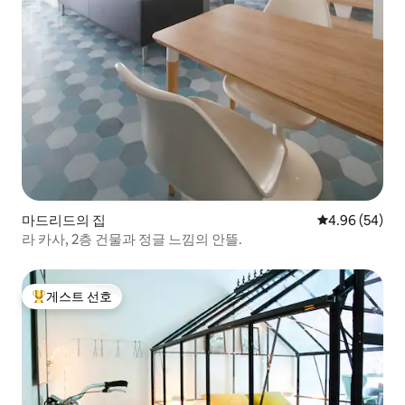
마드리드의 집
평점 4.96점(5
4.96 (54)
라 카사, 2층 건물과 정글 느낌의 안뜰.
게스트 선호
상위 게스트 선호