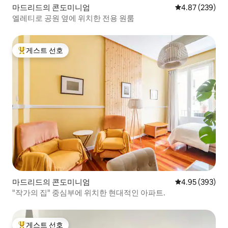
마드리드의 콘도미니엄
평점 4.87점(5점
4.87 (239)
엘레티로 공원 옆에 위치한 전용 원룸
게스트 선호
상위 게스트 선호
마드리드의 콘도미니엄
평점 4.95점(5점
4.95 (393)
"작가의 집" 중심부에 위치한 현대적인 아파트.
게스트 선호