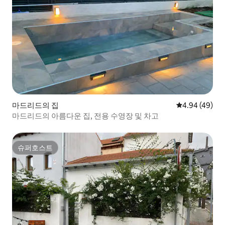
마드리드의 집
평점 4.94점(5
4.94 (49)
마드리드의 아름다운 집, 전용 수영장 및 차고
슈퍼호스트
슈퍼호스트