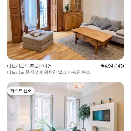
마드리드의 콘도미니엄
평점 4.94점(5점
4.94 (143)
마드리드 중심부에 위치한 넓고 아늑한 숙소
게스트 선호
게스트 선호