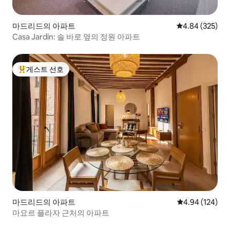
마드리드의 아파트
평점 4.84점(5점
4.84 (325)
Casa Jardín: 솔 바로 옆의 정원 아파트
게스트 선호
상위 게스트 선호
마드리드의 아파트
평점 4.94점(5점
4.94 (124)
마요르 플라자 근처의 아파트