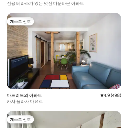
전용 테라스가 있는 멋진 다운타운 아파트
게스트 선호
게스트 선호
마드리드의 아파트
평점 4.9점(5점
4.9 (498)
카사 플라사 마요르
게스트 선호
게스트 선호