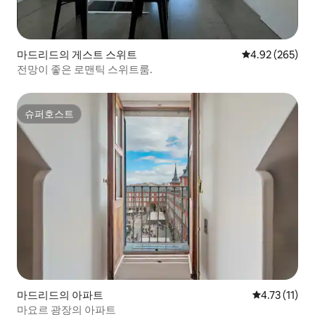
마드리드의 게스트 스위트
평점 4.92점(5점
4.92 (265)
전망이 좋은 로맨틱 스위트룸.
슈퍼호스트
슈퍼호스트
마드리드의 아파트
평점 4.73점(
4.73 (11)
마요르 광장의 아파트