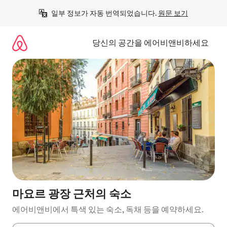
콘
일부 정보가 자동 번역되었습니다. 
원문 보기
텐
츠
로
당신의 공간을 에어비앤비하세요
바
로
가
기
마요르 광장 근처의 숙소
에어비앤비에서 특색 있는 숙소, 독채 등을 예약하세요.