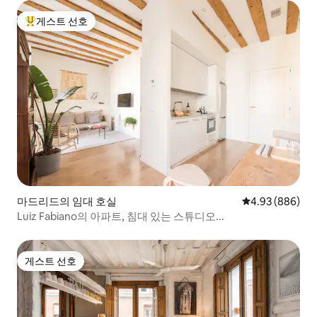
게스트 선호
상위 게스트 선호
마드리드의 임대 호실
평점 4.93점(5점
4.93 (886)
Luiz Fabiano의 아파트, 침대 있는 스튜디오...
게스트 선호
게스트 선호