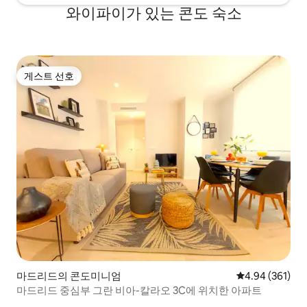
와이파이가 있는 콘도 숙소
게스트 선호
게스트 선호
마드리드의 콘도미니엄
평점 4.94점(5점
4.94 (361)
마드리드 중심부 그란 비아-칼라오 3C에 위치한 아파트