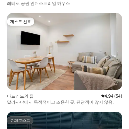
레티로 공원 인더스트리얼 하우스
게스트 선호
게스트 선호
마드리드의 집
평점 4.94점(5
4.94 (54)
말라사냐에서 독점적이고 조용한 곳. 관광객이 많지 않음.
슈퍼호스트
슈퍼호스트