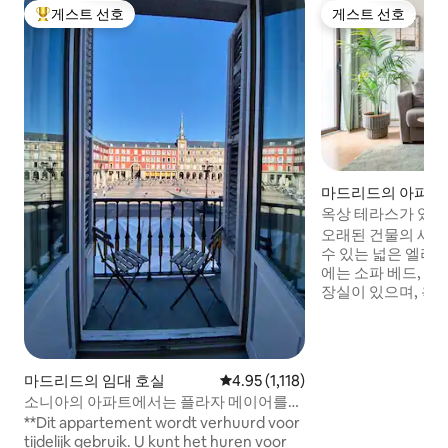
게스트 선호
게스트 선호
상위 게스트 선호
게스트 선호
마드리드의 아파트
옥상 테라스가 있
마요르 광장/라라
오래된 건물의 새로
수 있는 넓은 엘리
에는 소파 베드, 식탁
장실이 있으며, 욕
있습니다. 침실에는 
1개, 발코니와 창문,
공학적 의자가 있습니다. 이 숙소
이의 전망을 자랑하
마드리드의 임대 호실
평점 4.95점(5점 만점), 후기 1,118
4.95 (1,118)
상층에 위치하며, 
소니아의 아파트에서는 플라자 메이어를
침실에 접근할 수 
볼 수 있습니다. 멋진...
**Dit appartement wordt verhuurd voor
지구의 대성당과 
tijdelijk gebruik. U kunt het huren voor
라스에 접근, 4인용 테이