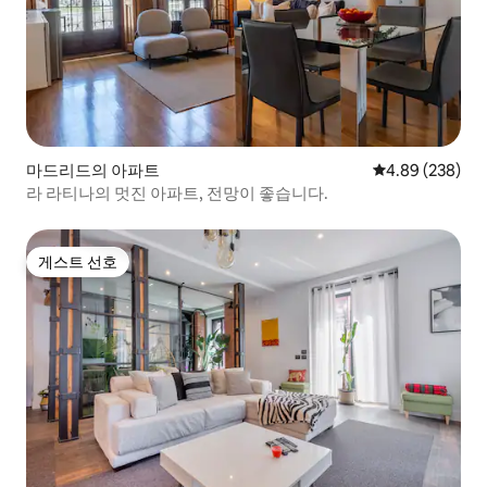
마드리드의 아파트
평점 4.89점(5점
4.89 (238)
라 라티나의 멋진 아파트, 전망이 좋습니다.
게스트 선호
게스트 선호