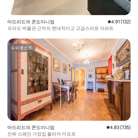
마드리드의 콘도미니엄
평점 4.91점(5
4.91 (132)
프라도 박물관 근처의 현대적이고 고급스러운 아파트
슈퍼호스트
슈퍼호스트
마드리드의 콘도미니엄
평점 4.83점(5점
4.83 (735)
진짜 스페인 가정집 플라자 마요르