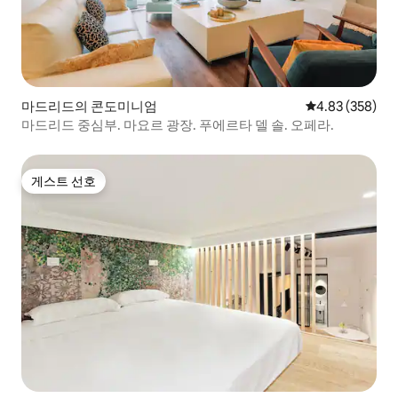
마드리드의 콘도미니엄
평점 4.83점(5점
4.83 (358)
마드리드 중심부. 마요르 광장. 푸에르타 델 솔. 오페라.
게스트 선호
게스트 선호