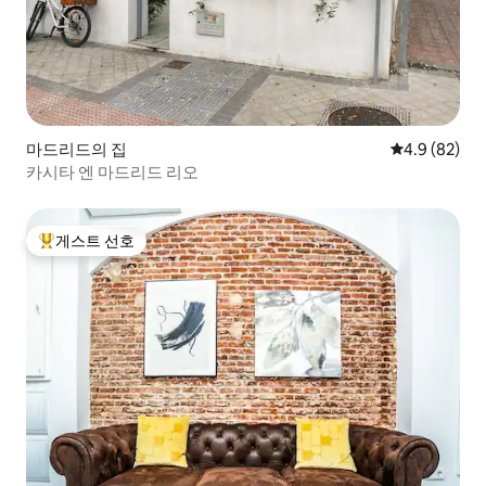
마드리드의 집
평점 4.9점(5
4.9 (82)
카시타 엔 마드리드 리오
게스트 선호
상위 게스트 선호