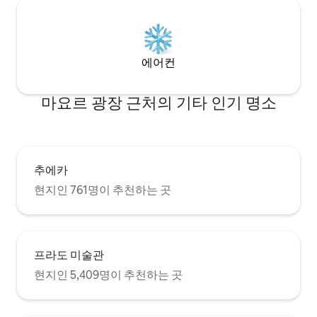
houden omdat het een charmant, luxe
을 유지하고 있습니다. 대중교통을
en authentiek huis is op een geweldige
기에 이상적인 위치
historische locatie. Het appartement is
리에 많은 교통 서비
100% prive voor de gast. Het
자전거 대여(비시마
appartement is gelegen op de eerste
다. 또한 자동차를
에어컨
verdieping.
세바다 광장에 매우
되어 있습니다. 메인 침실은 2층에 있으며,
완전히 독립적입니
마요르 광장 근처의 기타 인기 명소
추에카
현지인 761명이 추천하는 곳
프라도 미술관
현지인 5,409명이 추천하는 곳