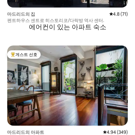
마드리드의 집
평점 4.8점(5
4.8 (71)
펜트하우스 센트로 히스토리코/다락방 역사 센터.
에어컨이 있는 아파트 숙소
게스트 선호
상위 게스트 선호
마드리드의 아파트
평점 4.94점(5점
4.94 (349)