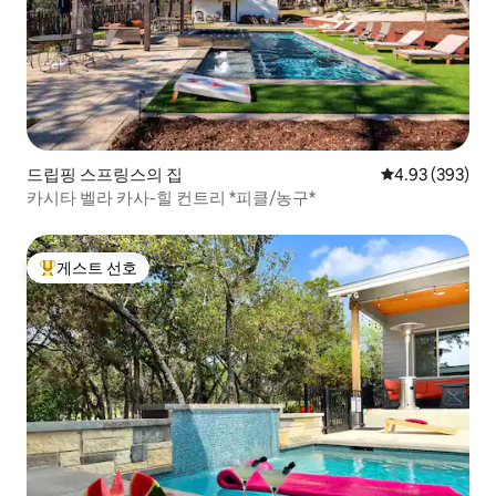
드립핑 스프링스의 집
평점 4.93점(5점
4.93 (393)
카시타 벨라 카사-힐 컨트리 *피클/농구*
게스트 선호
상위 게스트 선호