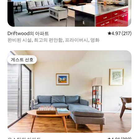
Driftwood의 아파트
평점 4.97점(5
4.97 (217)
완비된 시설, 최고의 편안함, 프라이버시, 영화
게스트 선호
게스트 선호