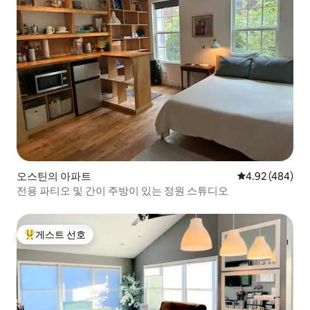
오스틴의 아파트
평점 4.92점(5점
4.92 (484)
전용 파티오 및 간이 주방이 있는 정원 스튜디오
게스트 선호
상위 게스트 선호