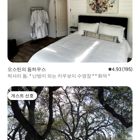
오스틴의 돔하우스
평점 4.93점(5점
4.93 (195)
럭셔리 돔. * 난방이 되는 카우보이 수영장 * * 화덕 *
게스트 선호
게스트 선호