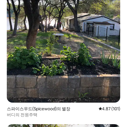
스파이스우드(Spicewood)의 별장
평점 4.87점(5
4.87 (101)
버디의 전원주택