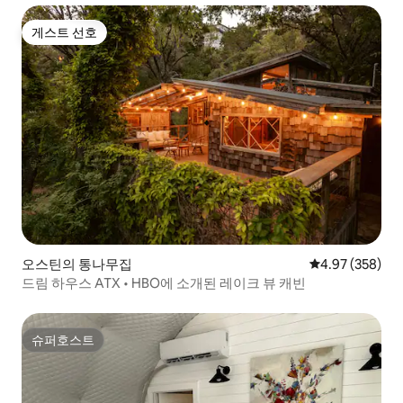
게스트 선호
게스트 선호
오스틴의 통나무집
평점 4.97점(5점
4.97 (358)
드림 하우스 ATX • HBO에 소개된 레이크 뷰 캐빈
슈퍼호스트
슈퍼호스트