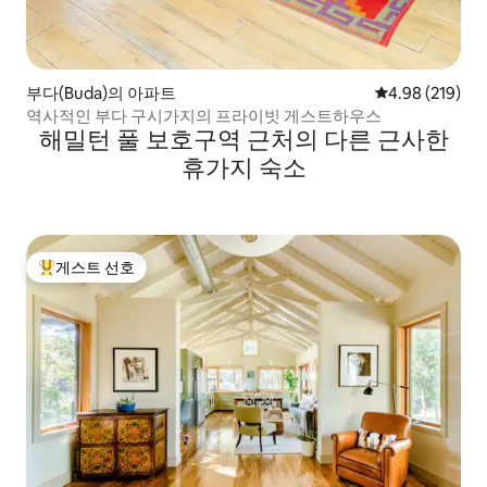
부다(Buda)의 아파트
평점 4.98점(5점
4.98 (219)
역사적인 부다 구시가지의 프라이빗 게스트하우스
해밀턴 풀 보호구역 근처의 다른 근사한
휴가지 숙소
게스트 선호
상위 게스트 선호