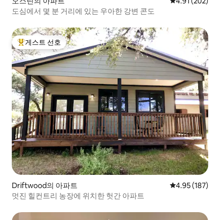
오스틴의 아파트
평점 4.91점(5점
4.91 (202)
도심에서 몇 분 거리에 있는 우아한 강변 콘도
게스트 선호
상위 게스트 선호
Driftwood의 아파트
평점 4.95점(5점
4.95 (187)
멋진 힐컨트리 농장에 위치한 헛간 아파트