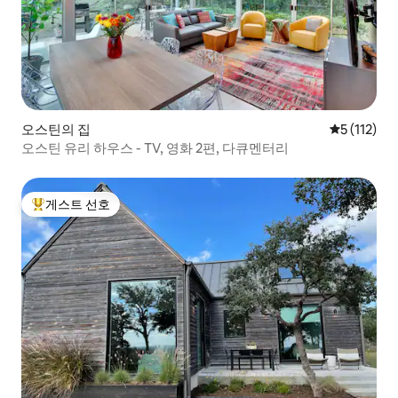
오스틴의 집
평점 5점(5점
5 (112)
오스틴 유리 하우스 - TV, 영화 2편, 다큐멘터리
게스트 선호
상위 게스트 선호