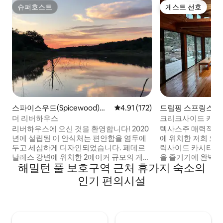
슈퍼호스트
게스트 선호
슈퍼호스트
게스트 선호
스파이스우드(Spicewood)의
평점 4.91점(5점 만점), 후기 172
4.91 (172)
드립핑 스프링스의 
집
택
더 리버하우스
크리크사이드 카시
리버하우스에 오신 것을 환영합니다! 2020
텍사스주 매력적인
년에 설립된 이 안식처는 편안함을 염두에
에 위치한 저희 오
두고 세심하게 디자인되었습니다. 페데르
릭사이드 카시타는
날레스 강변에 위치한 2에이커 규모의 게이
을 즐기기에 완벽한 장소
해밀턴 풀 보호구역 근처 휴가지 숙소의
티드 숙소로 1,900평방피트의 숙소와 100
은 10에이커의 부
피트의 수변을 갖추고 있습니다. 8명이 편
밀턴 풀 프리저브 (Ham
인기 편의시설
안하게 잘 수 있으며 전용 야외 비어가르텐
Preserve) 와 
과 잔디밭 게임 캐비닛, 2개의 화덕, 여러 개
(Milton Reimers 
의 좌석 공간, 강에서 즐길 수 있는 비동력
거리에 있습니다. 
보트 선박을 자랑합니다. 숙소 윗층에는 넓
절에 따라 운행하는