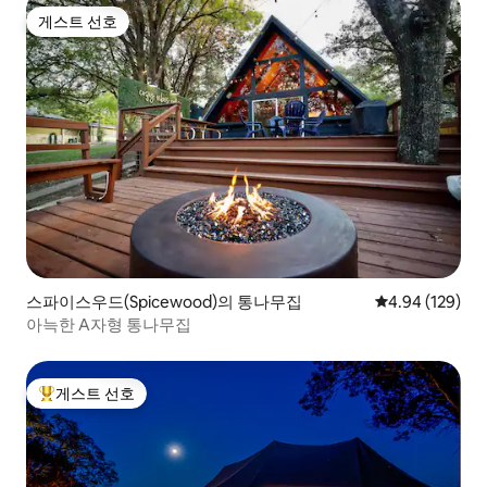
게스트 선호
게스트 선호
스파이스우드(Spicewood)의 통나무집
평점 4.94점(5점
4.94 (129)
아늑한 A자형 통나무집
게스트 선호
상위 게스트 선호