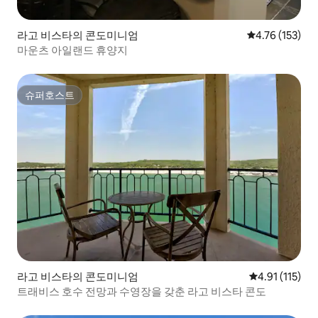
라고 비스타의 콘도미니엄
평점 4.76점(5
4.76 (153)
마운츠 아일랜드 휴양지
슈퍼호스트
슈퍼호스트
라고 비스타의 콘도미니엄
평점 4.91점(5
4.91 (115)
트래비스 호수 전망과 수영장을 갖춘 라고 비스타 콘도