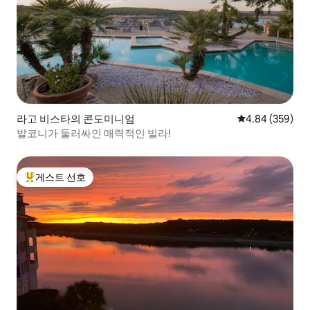
라고 비스타의 콘도미니엄
평점 4.84점(5점
4.84 (359)
발코니가 둘러싸인 매력적인 빌라!
게스트 선호
상위 게스트 선호