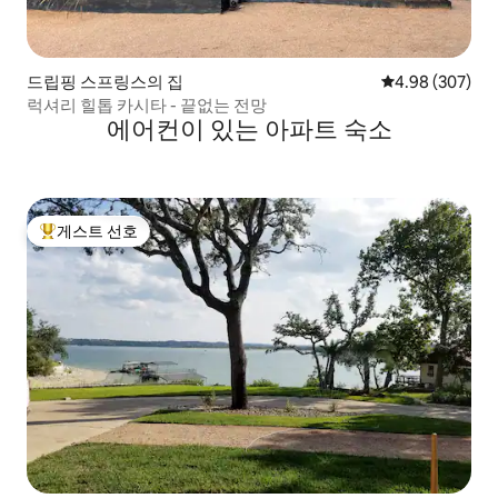
드립핑 스프링스의 집
평점 4.98점(5점
4.98 (307)
럭셔리 힐톱 카시타 - 끝없는 전망
에어컨이 있는 아파트 숙소
게스트 선호
상위 게스트 선호