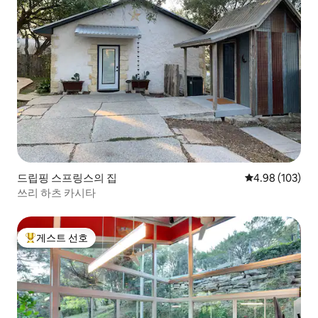
드립핑 스프링스의 집
평점 4.98점(5점
4.98 (103)
쓰리 하츠 카시타
게스트 선호
상위 게스트 선호