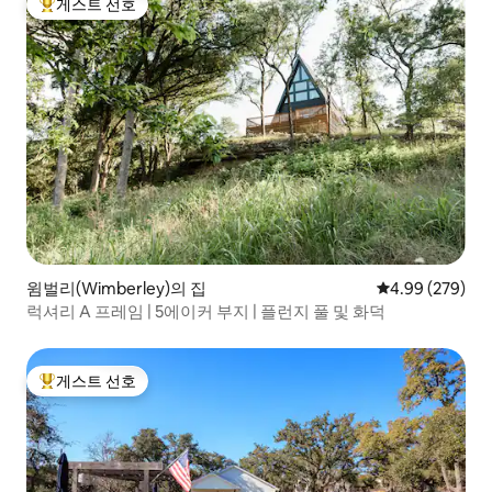
게스트 선호
상위 게스트 선호
윔벌리(Wimberley)의 집
평점 4.99점(5점
4.99 (279)
럭셔리 A 프레임 | 5에이커 부지 | 플런지 풀 및 화덕
게스트 선호
상위 게스트 선호