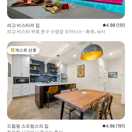
라고 비스타의 집
평점 4.98점(5
4.98 (131)
라고 비스타 무료 온수 수영장 오아시스 - 화로, 낚시
게스트 선호
상위 게스트 선호
드립핑 스프링스의 집
평점 4.96점(5
4.96 (191)