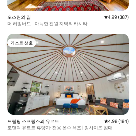
오스틴의 집
평점 4.99점(5점
4.99 (387)
더 허밍버드 - 아늑한 전원 지역의 카시타
게스트 선호
게스트 선호
드립핑 스프링스의 유르트
평점 4.98점(5점
4.98 (184)
로맨틱 유르트 휴양지: 전용 온수 욕조 | 킹사이즈 침대