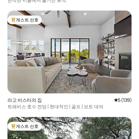
한적한 시골에서 즐기는 휴식
게스트 선호
상위 게스트 선호
라고 비스타의 집
평점 5점(5점
5 (139)
트래비스 호수 전망 | 현대적인 | 골프 | 보트 대여
게스트 선호
상위 게스트 선호