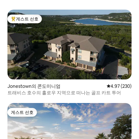
게스트 선호
상위 게스트 선호
Jonestown의 콘도미니엄
평점 4.97점(5점
4.97 (230)
트래비스 호수의 홀로우 지역으로 떠나는 골프 카트 투어
게스트 선호
게스트 선호