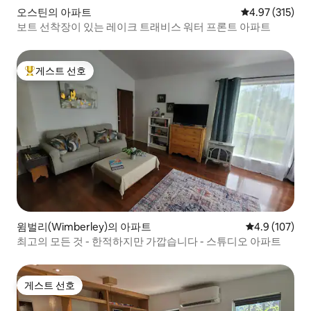
오스틴의 아파트
평점 4.97점(5
4.97 (315)
보트 선착장이 있는 레이크 트래비스 워터 프론트 아파트
게스트 선호
상위 게스트 선호
윔벌리(Wimberley)의 아파트
평점 4.9점(5점
4.9 (107)
최고의 모든 것 - 한적하지만 가깝습니다 - 스튜디오 아파트
게스트 선호
게스트 선호