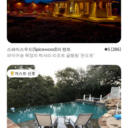
스파이스우드(Spicewood)의 텐트
평점 5점(5점
5 (286)
파이어송 목장의 럭셔리 리조트 글램핑 '은도토'
게스트 선호
상위 게스트 선호