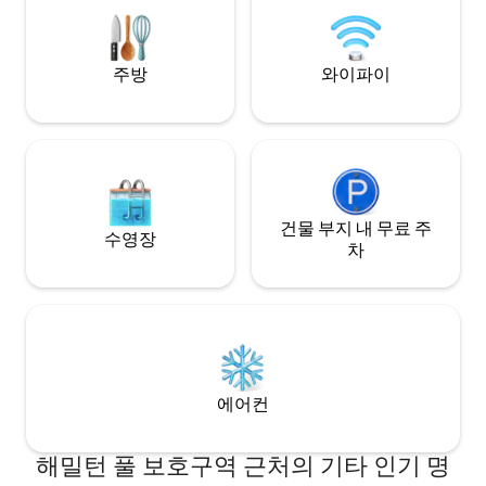
은 2층 주택이 있습니다. 게임룸, 대여 도서
다. 일출이든 일몰
관, 2개의 워크스테이션, 로쿠 텔레비전, 위
숨 막히게 아름답습
게임 시스템, 요가 장비 등 다양한 편의시설
타에서 다음 숙박을
을 이용하세요. 풍경과 야생 동물의 소리를
기쁩니다!
주방
와이파이
들으며 두 개의 데크 중 한 곳에서 모닝 커피
를 즐기세요. 오래된 오크나무 캐노피 아래
저층에서는 다른 화덕에서 스모어를 구우
거나 물가에서 낚시, 수영, 카약, 카누 또는
패들보드를 즐길 수 있습니다. 구명조끼가
제공됩니다(성인 2명, 어린이 4명, 유아 2
명). ***면책 조항*** 현재 강의 수위가 매우
낮습니다.
건물 부지 내 무료 주
수영장
차
에어컨
해밀턴 풀 보호구역 근처의 기타 인기 명