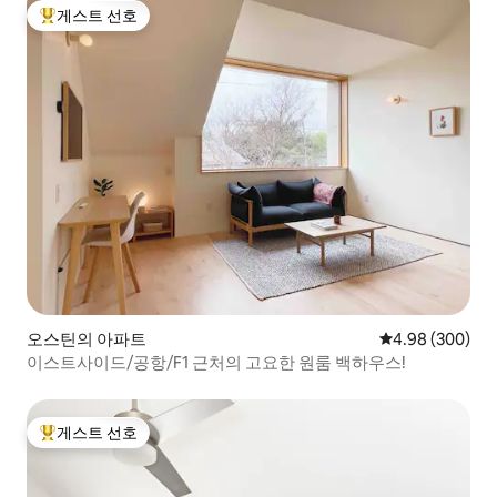
게스트 선호
상위 게스트 선호
오스틴의 아파트
평점 4.98점(5점
4.98 (300)
이스트사이드/공항/F1 근처의 고요한 원룸 백하우스!
게스트 선호
상위 게스트 선호