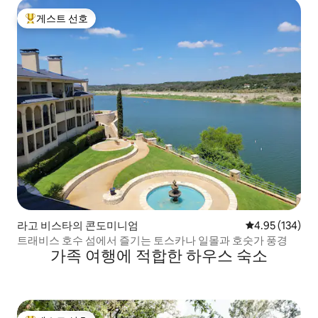
게스트 선호
상위 게스트 선호
라고 비스타의 콘도미니엄
평점 4.95점(5점
4.95 (134)
트래비스 호수 섬에서 즐기는 토스카나 일몰과 호숫가 풍경
가족 여행에 적합한 하우스 숙소