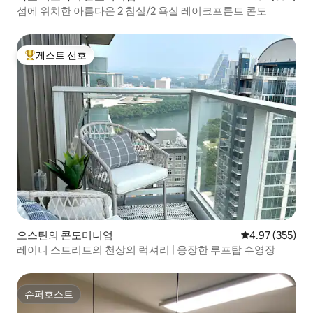
섬에 위치한 아름다운 2 침실/2 욕실 레이크프론트 콘도
게스트 선호
상위 게스트 선호
오스틴의 콘도미니엄
평점 4.97점(5점
4.97 (355)
레이니 스트리트의 천상의 럭셔리 | 웅장한 루프탑 수영장
슈퍼호스트
슈퍼호스트