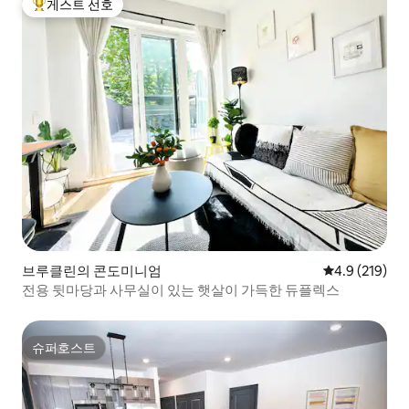
게스트 선호
상위 게스트 선호
브루클린의 콘도미니엄
평점 4.9점(5점
4.9 (219)
전용 뒷마당과 사무실이 있는 햇살이 가득한 듀플렉스
슈퍼호스트
슈퍼호스트