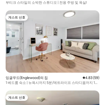
부티크 스타일의 소박한 스튜디오 | 전용 주방 및 욕실!
게스트 선호
게스트 선호
잉글우드(Englewood)의 집
평점 4.83점(5
4.83 (59)
1 베드룸 숙소 | 뉴욕시까지 5분/메트라이프 스타디움까지 10
분
게스트 선호
게스트 선호