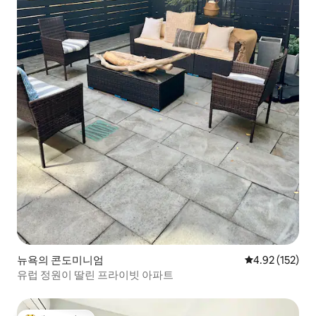
뉴욕의 콘도미니엄
평점 4.92점(5
4.92 (152)
유럽 정원이 딸린 프라이빗 아파트