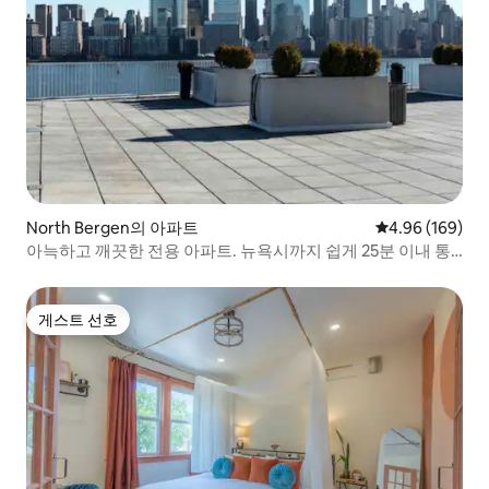
North Bergen의 아파트
평점 4.96점(5점
4.96 (169)
아늑하고 깨끗한 전용 아파트. 뉴욕시까지 쉽게 25분 이내 통
근
게스트 선호
게스트 선호