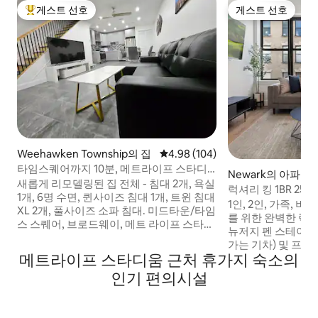
게스트 선호
게스트 선호
상위 게스트 선호
게스트 선호
Weehawken Township의 집
평점 4.98점(5점 만점), 후기 104
4.98 (104)
타임스퀘어까지 10분, 메트라이프 스타디
Newark의 아파트
움까지 15분
새롭게 리모델링된 집 전체 - 침대 2개, 욕실
럭셔리 킹 1BR 25
1개, 6명 수면, 퀸사이즈 침대 1개, 트윈 침대
펜
1인, 2인, 가족, 
XL 2개, 풀사이즈 소파 침대. 미드타운/타임
를 위한 완벽한 럭
스 스퀘어, 브로드웨이, 메트 라이프 스타디
뉴저지 펜 스테이션
움, 아메리칸 드림 몰, 뉴왁 공항까지 쉽게
가는 기차) 및 프루
이동할 수 있습니다. 뉴욕까지 버스 정류장
메트라이프 스타디움 근처 휴가지 숙소의
분 뉴어크 공항-EW
까지 2블록 • 중앙 에어컨/난방 • 모든 방에
라이프 스타디움 
인기 편의시설
천장 선풍기 • 75인치 삼성 스마트 TV • 초고
에서✔️ 가까움 ✔️
속 Fios 와이파이 * 의자 6개 및 식탁 1개 • 숙
NJPAC UMDNJ
소 내 세탁기/건조기 • 주방 시설 완비 • 제
메디컬 센터까지✔️