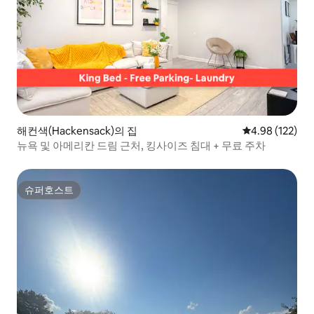
해컨색(Hackensack)의 집
평점 4.98점(5점
4.98 (122)
뉴욕 및 아메리칸 드림 근처, 킹사이즈 침대 + 무료 주차
슈퍼호스트
슈퍼호스트