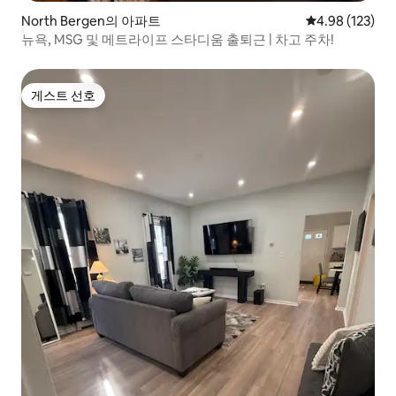
North Bergen의 아파트
평점 4.98점(5점
4.98 (123)
뉴욕, MSG 및 메트라이프 스타디움 출퇴근 | 차고 주차!
게스트 선호
게스트 선호