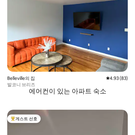
Belleville의 집
평점 4.93점(5
4.93 (83)
발코니 브리즈
에어컨이 있는 아파트 숙소
게스트 선호
상위 게스트 선호