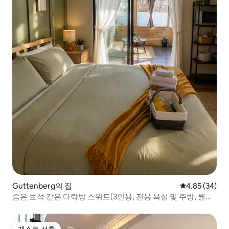
Guttenberg의 집
평점 4.85점(5
4.85 (34)
숨은 보석 같은 다락방 스위트(3인용, 전용 욕실 및 주방, 월드
컵)