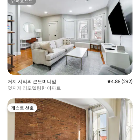
슈퍼호스트
슈퍼호스트
저지 시티의 콘도미니엄
평점 4.88점(5점
4.88 (292)
멋지게 리모델링한 아파트
게스트 선호
게스트 선호