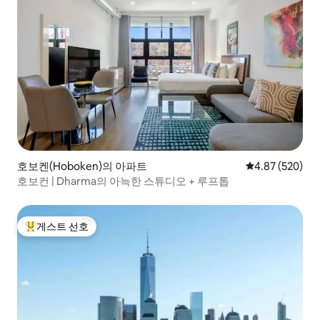
호보켄(Hoboken)의 아파트
평점 4.87점(5점
4.87 (520)
호보컨 | Dharma의 아늑한 스튜디오 + 루프톱
게스트 선호
상위 게스트 선호