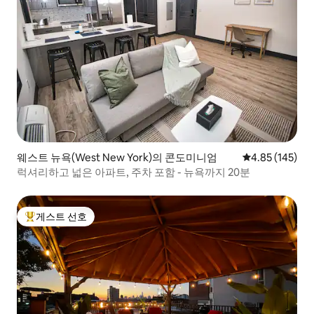
웨스트 뉴욕(West New York)의 콘도미니엄
평점 4.85점(5점
4.85 (145)
럭셔리하고 넓은 아파트, 주차 포함 - 뉴욕까지 20분
게스트 선호
상위 게스트 선호