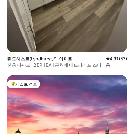
린드허스트(Lyndhurst)의 아파트
평점 4.91점(5
4.91 (53)
전용 아파트 | 2 BR 1 BA | 근처에 메트라이프 스타디움
게스트 선호
상위 게스트 선호