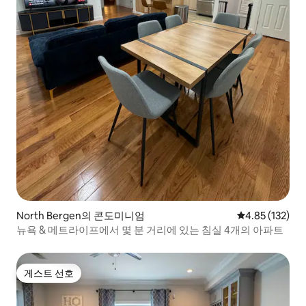
North Bergen의 콘도미니엄
평점 4.85점(5
4.85 (132)
뉴욕 & 메트라이프에서 몇 분 거리에 있는 침실 4개의 아파트
게스트 선호
게스트 선호