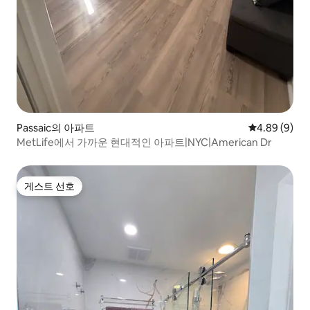
Passaic의 아파트
평점 4.89점(
4.89 (9)
MetLife에서 가까운 현대적인 아파트|NYC|American Dr
게스트 선호
게스트 선호