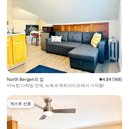
North Bergen의 집
평점 4.84점(5점
4.84 (168)
아늑한 다락방 전체, 뉴욕과 메트라이프에서 가까움!
게스트 선호
게스트 선호