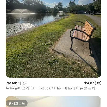
Passaic의 집
평점 4.87점(5
4.87 (38)
뉴욕/뉴어크 리버티 국제공항/메트라이프/애비뉴 몰 근처에
새로 지어진 레이크 하우스
슈퍼호스트
슈퍼호스트