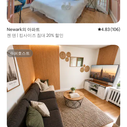
Newark의 아파트
평점 4.83점(5점
4.83 (106)
젠 덴 | 킹사이즈 침대 20% 할인
슈퍼호스트
슈퍼호스트