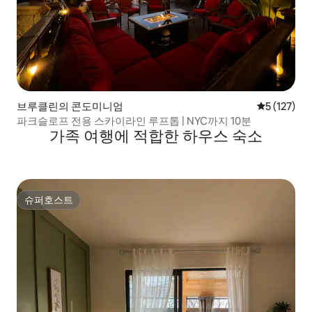
브루클린의 콘도미니엄
평점 5점(5점
5 (127)
파크슬로프 전용 스카이라인 루프톱 | NYC까지 10분
가족 여행에 적합한 하우스 숙소
슈퍼호스트
슈퍼호스트