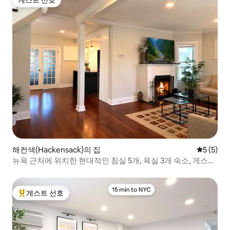
게스트 선호
게스트 선호
해컨색(Hackensack)의 집
평점 5점(
5 (5)
뉴욕 근처에 위치한 현대적인 침실 5개, 욕실 3개 숙소, 게스트
10명 수용 가능
게스트 선호
상위 게스트 선호