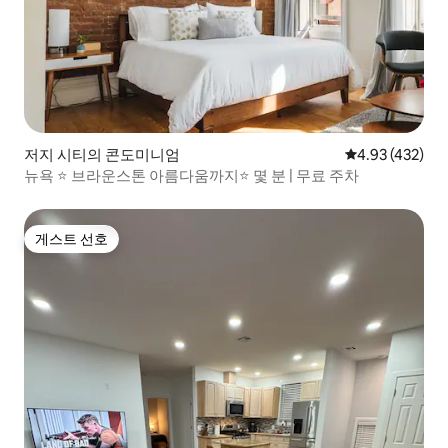
저지 시티의 콘도미니엄
평점 4.93점(5점
4.93 (432)
뉴욕 ⭐ 브라운스톤 아름다움까지⭐ 몇 분 | 무료 주차
게스트 선호
게스트 선호