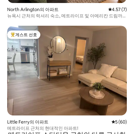
North Arlington의 아파트
평점 4.57점(
4.57 (7)
뉴욕시 근처의 럭셔리 숙소, 메트라이프 및 아메리칸 드림까지
5분 거리
게스트 선호
상위 게스트 선호
Little Ferry의 아파트
평점 5점(5
5 (60)
메트라이프 근처의 현대적인 아파트!