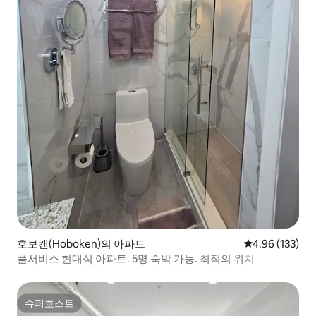
호보켄(Hoboken)의 아파트
평점 4.96점(5점
4.96 (133)
풀서비스 현대식 아파트. 5명 숙박 가능. 최적의 위치
슈퍼호스트
슈퍼호스트