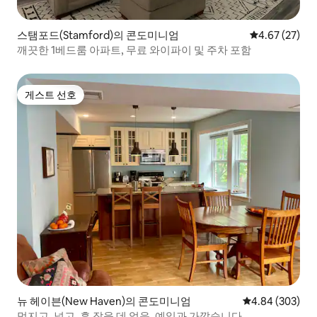
스탬포드(Stamford)의 콘도미니엄
평점 4.67점(5
4.67 (27)
깨끗한 1베드룸 아파트, 무료 와이파이 및 주차 포함
게스트 선호
게스트 선호
뉴 헤이븐(New Haven)의 콘도미니엄
평점 4.84점(5점
4.84 (303)
멋지고, 넓고, 흠 잡을 데 없음. 예일과 가깝습니다.