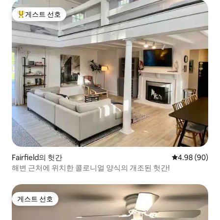
게스트 선호
상위 게스트 선호
Fairfield의 헛간
평점 4.98점(5
4.98 (90)
해변 근처에 위치한 콜로니얼 양식의 개조된 헛간!
게스트 선호
게스트 선호