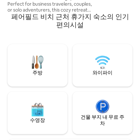
Perfect for business travelers, couples,
or solo adventurers, this cozy retreat
페어필드 비치 근처 휴가지 숙소의 인기
features a comfortable bed, high-speed
Wi-Fi, a private entrance, and a fully
편의시설
stocked kitchen for your convenience.
Enjoy easy access to local restaurants,
cafes, and shops, as well as public
transportation and major highways.
Whether you’re here for work or leisure,
this studio offers everything you need
for a relaxing and stress-free stay.
주방
와이파이
건물 부지 내 무료 주
수영장
차