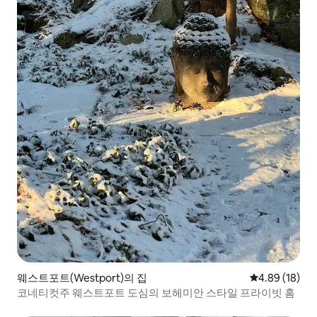
웨스트포트(Westport)의 집
평점 4.89점(5
4.89 (18)
코네티컷주 웨스트포트 도심의 보헤미안 스타일 프라이빗 홈