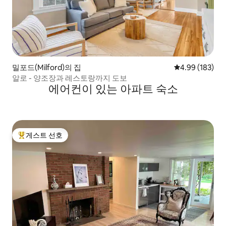
밀포드(Milford)의 집
평점 4.99점(5점
4.99 (183)
알로 - 양조장과 레스토랑까지 도보
에어컨이 있는 아파트 숙소
게스트 선호
상위 게스트 선호