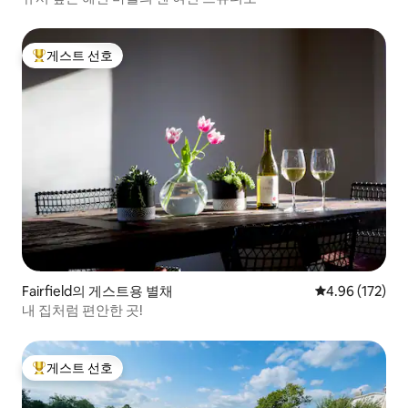
게스트 선호
상위 게스트 선호
Fairfield의 게스트용 별채
평점 4.96점(5점
4.96 (172)
내 집처럼 편안한 곳!
게스트 선호
상위 게스트 선호