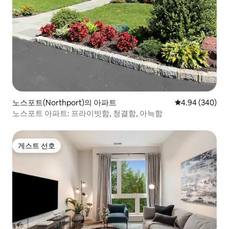
노스포트(Northport)의 아파트
평점 4.94점(5점
4.94 (340)
노스포트 아파트: 프라이빗함, 청결함, 아늑함
게스트 선호
게스트 선호