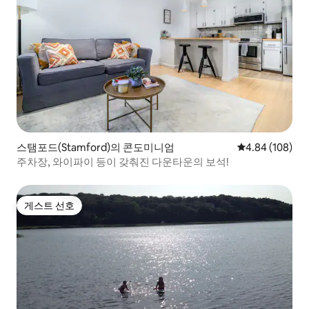
스탬포드(Stamford)의 콘도미니엄
평점 4.84점(5점
4.84 (108)
주차장, 와이파이 등이 갖춰진 다운타운의 보석!
게스트 선호
게스트 선호