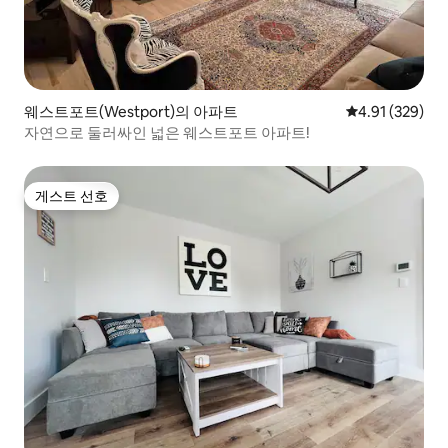
웨스트포트(Westport)의 아파트
평점 4.91점(5점
4.91 (329)
자연으로 둘러싸인 넓은 웨스트포트 아파트!
게스트 선호
게스트 선호