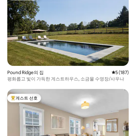
Pound Ridge의 집
평점 5점(5점
5 (187)
평화롭고 빛이 가득한 게스트하우스, 소금물 수영장/사우나
게스트 선호
상위 게스트 선호