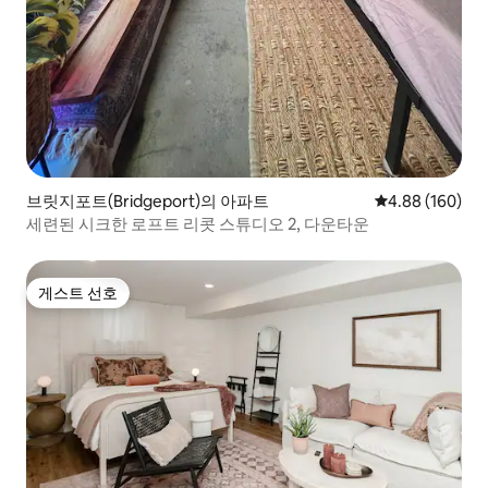
브릿지포트(Bridgeport)의 아파트
평점 4.88점(5점
4.88 (160)
세련된 시크한 로프트 리콧 스튜디오 2, 다운타운
게스트 선호
게스트 선호