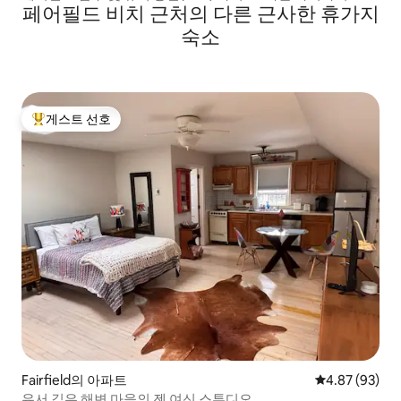
페어필드 비치 근처의 다른 근사한 휴가지
숙소
게스트 선호
상위 게스트 선호
Fairfield의 아파트
평점 4.87점(5
4.87 (93)
유서 깊은 해변 마을의 젠 여신 스튜디오