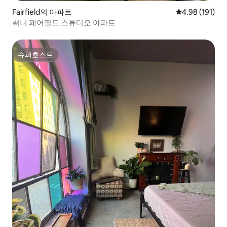
Fairfield의 아파트
평점 4.98점(5
4.98 (191)
써니 페어필드 스튜디오 아파트
슈퍼호스트
슈퍼호스트