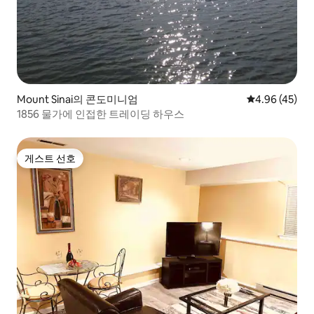
Mount Sinai의 콘도미니엄
평점 4.96점(5
4.96 (45)
1856 물가에 인접한 트레이딩 하우스
게스트 선호
게스트 선호