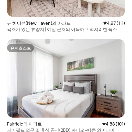
뉴 헤이븐(New Haven)의 아파트
평점 4.97점(5
4.97 (111)
욕조가 있는 휴양지 | 예일 근처의 아늑하고 럭셔리한 숙소
슈퍼호스트
슈퍼호스트
Fairfield의 아파트
평점 4.88점(5
4.88 (101)
페어필드 업무 및 휴식 공간(2BD) 파티오+빠른 와이파이