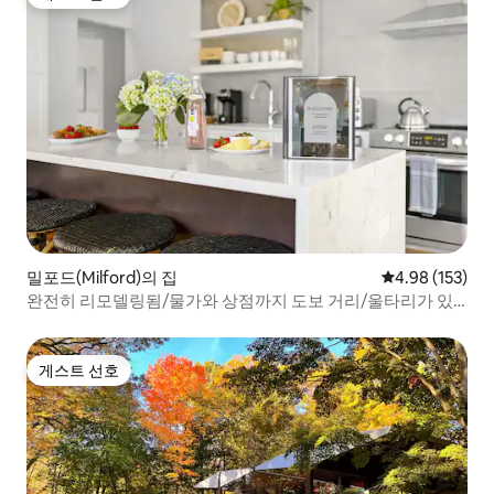
게스트 선호
밀포드(Milford)의 집
평점 4.98점(5점
4.98 (153)
완전히 리모델링됨/물가와 상점까지 도보 거리/울타리가 있
는 마당!
게스트 선호
게스트 선호