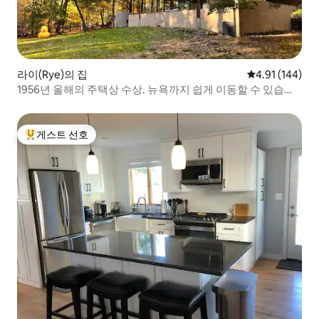
라이(Rye)의 집
평점 4.91점(5
4.91 (144)
1956년 올해의 주택상 수상. 뉴욕까지 쉽게 이동할 수 있습니
다.
게스트 선호
상위 게스트 선호