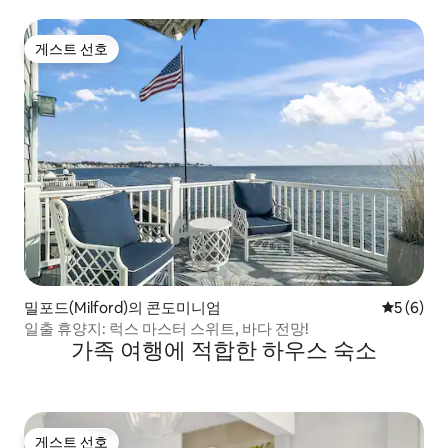
로 이동
게스트 선호
게스트 선호
밀포드(Milford)의 콘도미니엄
평점 5점(
5 (6)
일출 휴양지: 럭스 마스터 스위트, 바다 전망!
가족 여행에 적합한 하우스 숙소
게스트 선호