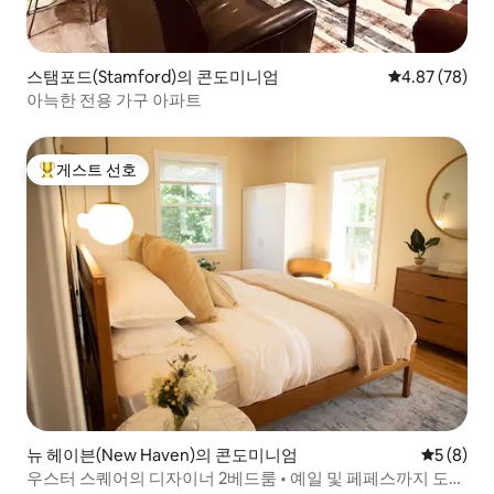
스탬포드(Stamford)의 콘도미니엄
평점 4.87점(5
4.87 (78)
아늑한 전용 가구 아파트
게스트 선호
상위 게스트 선호
뉴 헤이븐(New Haven)의 콘도미니엄
평점 5점(
5 (8)
우스터 스퀘어의 디자이너 2베드룸 • 예일 및 페페스까지 도보