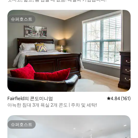
슈퍼호스트
슈퍼호스트
Fairfield의 콘도미니엄
평점 4.84점(5
4.84 (161)
아늑한 침대 3개 욕실 2개 콘도 | 주차 및 세탁!
슈퍼호스트
슈퍼호스트