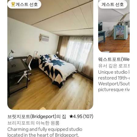
게스트 선호
게스트 선호
상위 게스트 선호
게스트 선호
웨스트포트(Westpo
프트
유서 깊은 로프트, 
Unique studio loft 
restored 19th-cent
Westport/Southpor
picturesque river 
and modern comfor
retreat comforta
to three guests, fe
dedicated workspa
브릿지포트(Bridgeport)의 집
평점 4.95점(5점 만점), 후기 107
4.95 (107)
co-working space. 
브리지포트의 아늑한 원룸
solo travelers seek
Charming and fully equipped studio
convenience, and 
located in the heart of Bridgeport.
private parking.