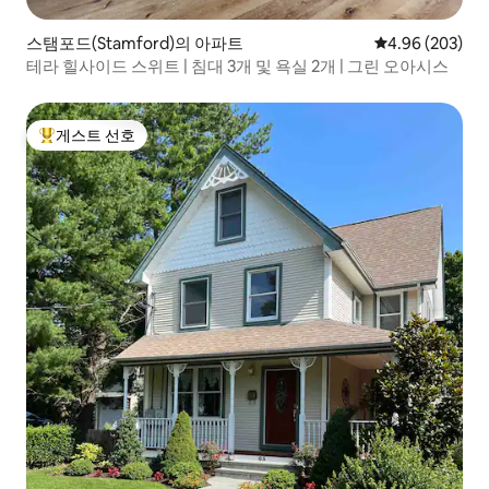
스탬포드(Stamford)의 아파트
평점 4.96점(5점
4.96 (203)
테라 힐사이드 스위트 | 침대 3개 및 욕실 2개 | 그린 오아시스
게스트 선호
상위 게스트 선호