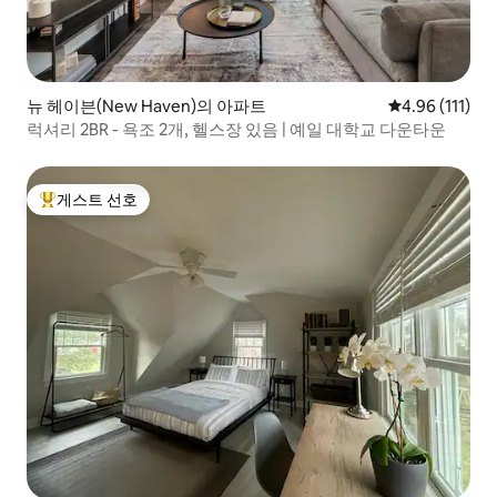
뉴 헤이븐(New Haven)의 아파트
평점 4.96점(5
4.96 (111)
럭셔리 2BR - 욕조 2개, 헬스장 있음 | 예일 대학교 다운타운
게스트 선호
상위 게스트 선호