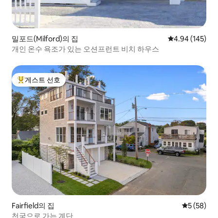
밀포드(Milford)의 집
평점 4.94점(5점
4.94 (145)
개인 온수 욕조가 있는 오션프런트 비치 하우스
게스트 선호
상위 게스트 선호
Fairfield의 집
평점 5점(5
5 (58)
천국으로 가는 계단