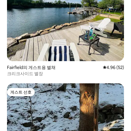
Fairfield의 게스트용 별채
평점 4.96점(5
4.96 (52)
크리크사이드 별장
게스트 선호
게스트 선호