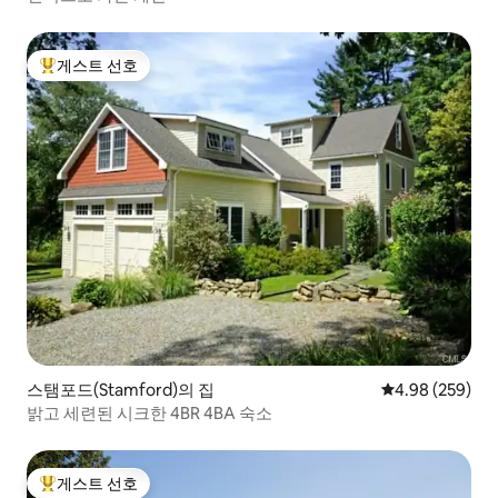
게스트 선호
상위 게스트 선호
스탬포드(Stamford)의 집
평점 4.98점(5점
4.98 (259)
밝고 세련된 시크한 4BR 4BA 숙소
게스트 선호
상위 게스트 선호