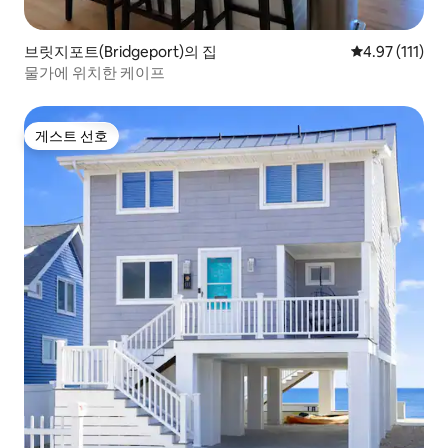
브릿지포트(Bridgeport)의 집
평점 4.97점(5
4.97 (111)
물가에 위치한 케이프
게스트 선호
게스트 선호