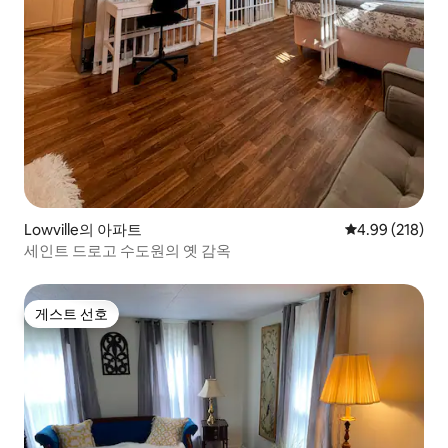
Lowville의 아파트
평점 4.99점(5점
4.99 (218)
세인트 드로고 수도원의 옛 감옥
게스트 선호
게스트 선호