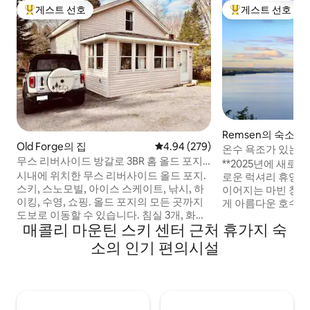
게스트 선호
게스트 선호
상위 게스트 선호
상위 게스트 선호
Remsen의 숙소
Old Forge의 집
평점 4.94점(5점 만점), 후기 279
4.94 (279)
온수 욕조가 있는 
무스 리버사이드 방갈로 3BR 홈 올드 포지
오아시스 *신축 건물
**2025년에 새로 지은 숙소*
뉴욕
시내에 위치한 무스 리버사이드 올드 포지.
로운 럭셔리 휴양
스키, 스노모빌, 아이스 스케이트, 낚시, 하
이어지는 마빈 창문
이킹, 수영, 쇼핑. 올드 포지의 모든 곳까지
게 아름다운 호수와 
도보로 이동할 수 있습니다. 침실 3개, 화덕,
니다. 전망을 감상할
매콜리 마운틴 스키 센터 근처 휴가지 숙
숯 그릴, 발전기, 외부 보안 카메라. 달력에
와 야외 프로판 벽
서 예약 가능 여부를 확인하세요. 아마존 파
적으로 흰색으로 꾸며
소의 인기 편의시설
이어스틱 TV 1대와 스마트 TV 1대. 1층과 2
Barn, CB2 인테
층에 선풍기/창문형 에어컨 있음. 1층 욕실
고급 비품으로 마감
에 손잡이, 욕실 시트. 진입로 50피트 길이/
시, 스타일, 잊지 
숙소 앞에 2대의 차량을 주차할 수 있습니
세련되고 수준 높은
다. 편의시설 및 사진을 검토하세요. 시즌에
반려동물 동반 가능,