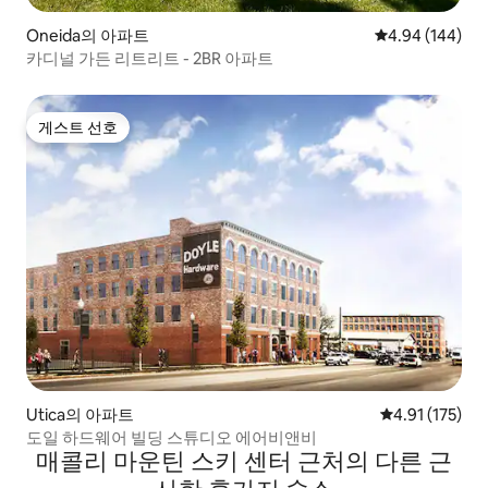
Oneida의 아파트
평점 4.94점(5점
4.94 (144)
카디널 가든 리트리트 - 2BR 아파트
게스트 선호
게스트 선호
Utica의 아파트
평점 4.91점(5
4.91 (175)
도일 하드웨어 빌딩 스튜디오 에어비앤비
매콜리 마운틴 스키 센터 근처의 다른 근