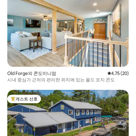
Old Forge의 콘도미니엄
평점 4.75점(5
4.75 (20)
시내 중심가 근처의 편리한 위치에 있는 올드 포지 콘도
게스트 선호
상위 게스트 선호