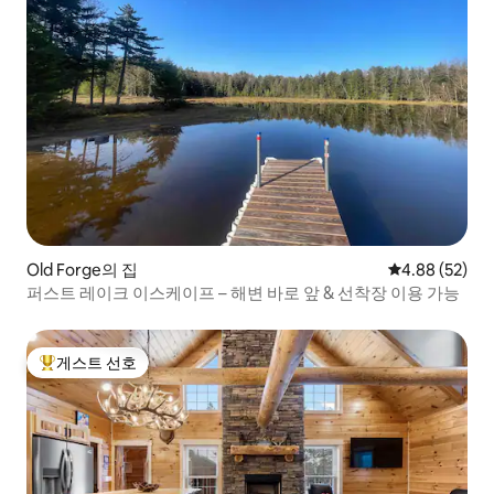
Old Forge의 집
평점 4.88점(5
4.88 (52)
퍼스트 레이크 이스케이프 – 해변 바로 앞 & 선착장 이용 가능
게스트 선호
상위 게스트 선호