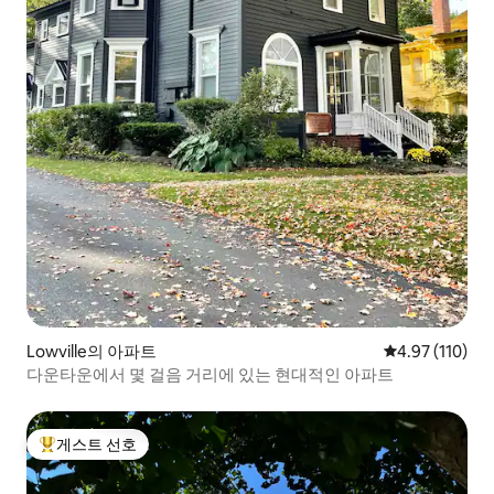
Lowville의 아파트
평점 4.97점(5
4.97 (110)
다운타운에서 몇 걸음 거리에 있는 현대적인 아파트
게스트 선호
상위 게스트 선호