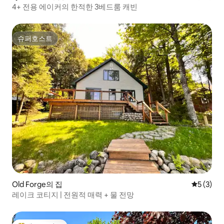
4+ 전용 에이커의 한적한 3베드룸 캐빈
슈퍼호스트
슈퍼호스트
Old Forge의 집
평점 5점(
5 (3)
레이크 코티지 | 전원적 매력 + 물 전망