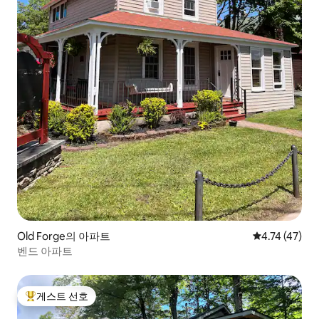
Old Forge의 아파트
평점 4.74점(
4.74 (47)
벤드 아파트
게스트 선호
상위 게스트 선호