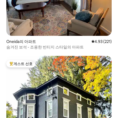
Oneida의 아파트
평점 4.93점(5
4.93 (221)
숨겨진 보석 - 조용한 빈티지 스타일의 아파트
게스트 선호
상위 게스트 선호