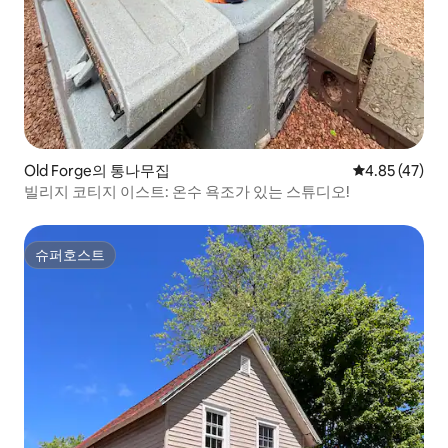
Old Forge의 통나무집
평점 4.85점(5
4.85 (47)
빌리지 코티지 이스트: 온수 욕조가 있는 스튜디오!
슈퍼호스트
슈퍼호스트