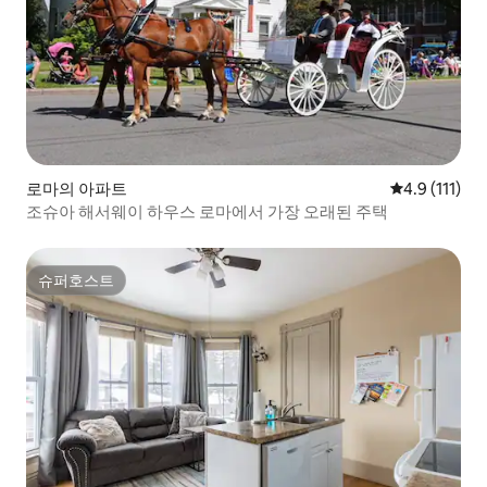
로마의 아파트
평점 4.9점(5
4.9 (111)
조슈아 해서웨이 하우스 로마에서 가장 오래된 주택
슈퍼호스트
슈퍼호스트