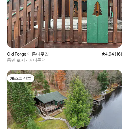
Old Forge의 통나무집
평점 4.94점(5
4.94 (16)
롱덴 로지 - 애디론댁
게스트 선호
게스트 선호