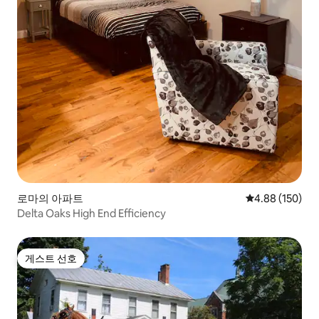
로마의 아파트
평점 4.88점(5점
4.88 (150)
Delta Oaks High End Efficiency
게스트 선호
게스트 선호