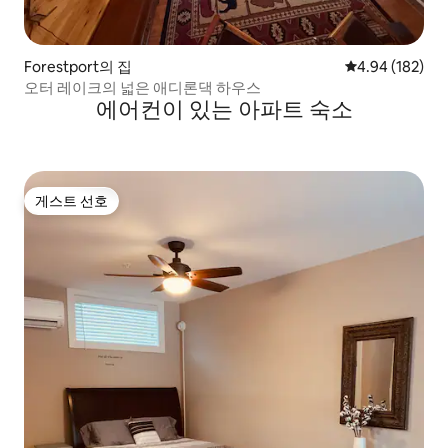
Forestport의 집
평점 4.94점(5점
4.94 (182)
오터 레이크의 넓은 애디론댁 하우스
에어컨이 있는 아파트 숙소
게스트 선호
게스트 선호