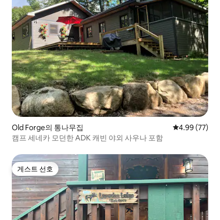
Old Forge의 통나무집
평점 4.99점(5
4.99 (77)
캠프 세네카 모던한 ADK 캐빈 야외 사우나 포함
게스트 선호
게스트 선호