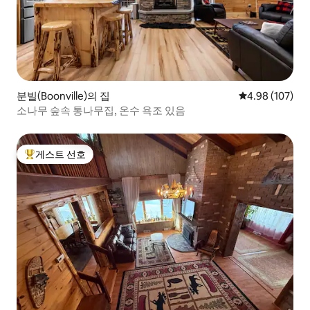
분빌(Boonville)의 집
평점 4.98점(5점
4.98 (107)
소나무 숲속 통나무집, 온수 욕조 있음
게스트 선호
상위 게스트 선호