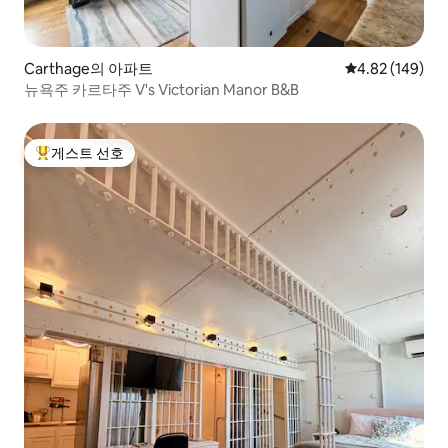
Carthage의 아파트
평점 4.82점(5점
4.82 (149)
뉴욕주 카르타주 V's Victorian Manor B&B
게스트 선호
상위 게스트 선호