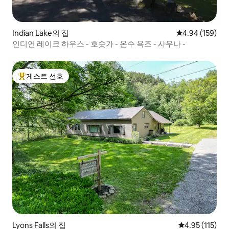
Indian Lake의 집
평점 4.94점(5점
4.94 (159)
인디언 레이크 하우스 - 호숫가 - 온수 욕조 - 사우나 -
게스트 선호
상위 게스트 선호
Lyons Falls의 집
평점 4.95점(5
4.95 (115)