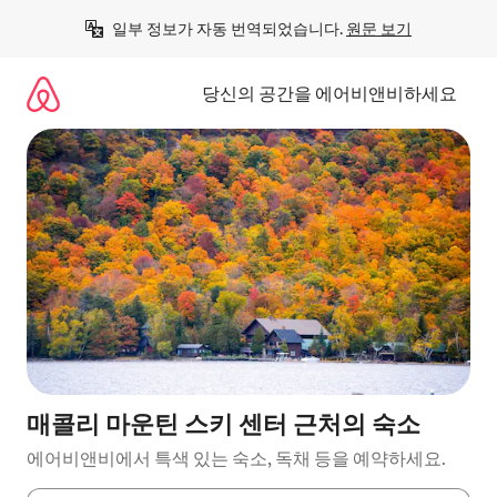
콘
일부 정보가 자동 번역되었습니다. 
원문 보기
텐
츠
로
당신의 공간을 에어비앤비하세요
바
로
가
기
매콜리 마운틴 스키 센터 근처의 숙소
에어비앤비에서 특색 있는 숙소, 독채 등을 예약하세요.