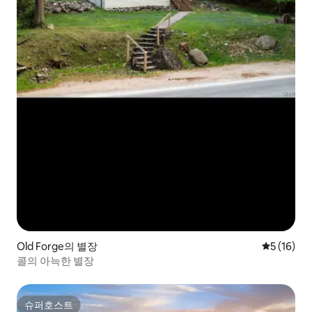
Old Forge의 별장
평점 5점(5
5 (16)
콜의 아늑한 별장
슈퍼호스트
슈퍼호스트