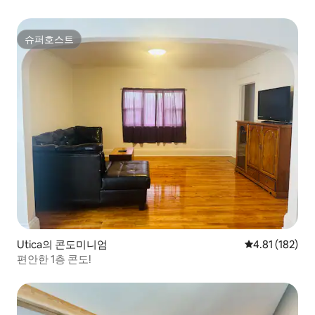
슈퍼호스트
슈퍼호스트
Utica의 콘도미니엄
평점 4.81점(5
4.81 (182)
편안한 1층 콘도!