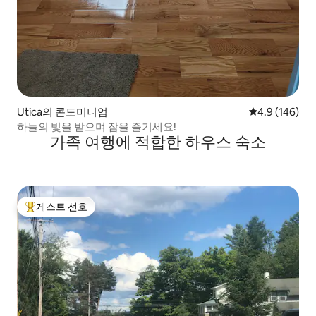
Utica의 콘도미니엄
평점 4.9점(5점
4.9 (146)
하늘의 빛을 받으며 잠을 즐기세요!
가족 여행에 적합한 하우스 숙소
게스트 선호
상위 게스트 선호