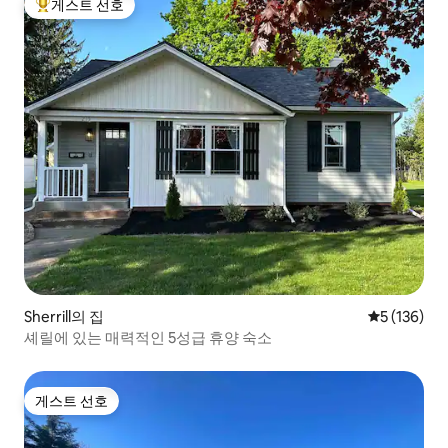
게스트 선호
상위 게스트 선호
Sherrill의 집
평점 5점(5점
5 (136)
셰릴에 있는 매력적인 5성급 휴양 숙소
게스트 선호
게스트 선호