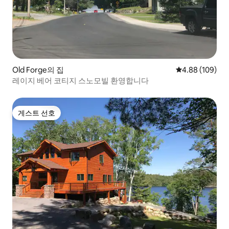
Old Forge의 집
평점 4.88점(5점
4.88 (109)
레이지 베어 코티지 스노모빌 환영합니다
게스트 선호
게스트 선호