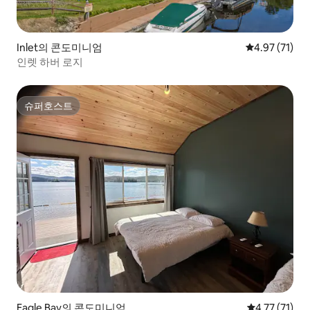
Inlet의 콘도미니엄
평점 4.97점(5
4.97 (71)
인렛 하버 로지
슈퍼호스트
슈퍼호스트
Eagle Bay의 콘도미니엄
평점 4.77점(
4.77 (71)