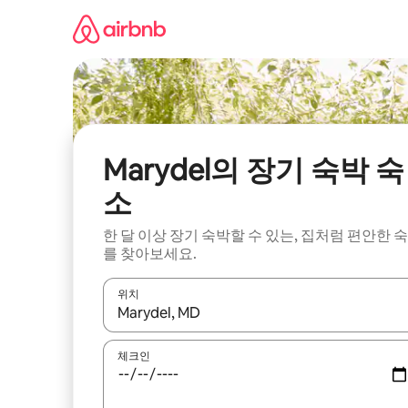
콘
텐
츠
로
바
로
가
기
Marydel의 장기 숙박 숙
소
한 달 이상 장기 숙박할 수 있는, 집처럼 편안한 
를 찾아보세요.
위치
결과가 나오면 위·아래 화살표 키를 사용하거나 터치
체크인