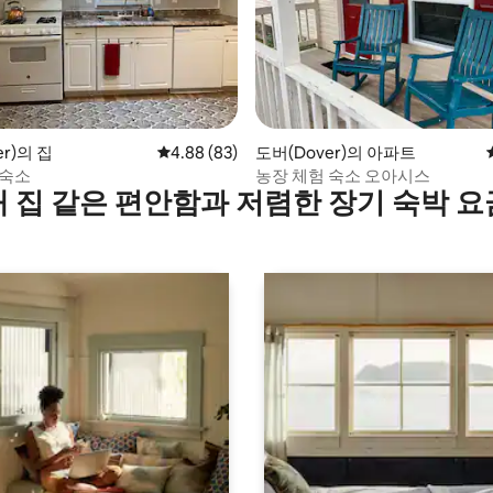
 후기 43개
r)의 집
평점 4.88점(5점 만점), 후기 83개
4.88 (83)
도버(Dover)의 아파트
 숙소
농장 체험 숙소 오아시스
내 집 같은 편안함과 저렴한 장기 숙박 요