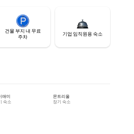
건물 부지 내 무료
기업 임직원용 숙소
주차
이애미
몬트리올
기 숙소
장기 숙소