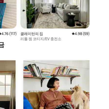
평점 4.76점(5점 만점), 후기 117개
4.76 (117)
클레이턴의 집
평점 4.98점(5점 만점),
4.98 (59)
리틀 젬 코티지/EV 충전소
금