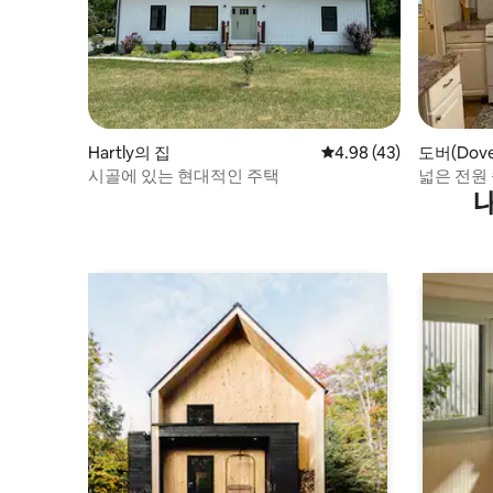
Hartly의 집
평점 4.98점(5점 만점),
4.98 (43)
도버(Dove
시골에 있는 현대적인 주택
넓은 전원