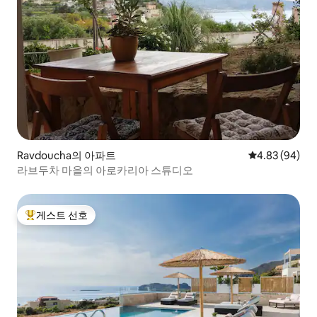
Ravdoucha의 아파트
평점 4.83점(5
4.83 (94)
라브두차 마을의 아로카리아 스튜디오
게스트 선호
상위 게스트 선호