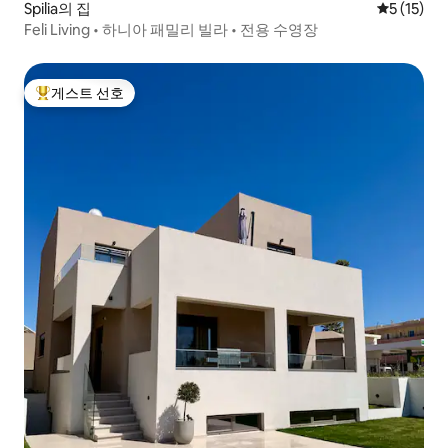
Spilia의 집
평점 5점(5
5 (15)
Feli Living • 하니아 패밀리 빌라 • 전용 수영장
게스트 선호
상위 게스트 선호