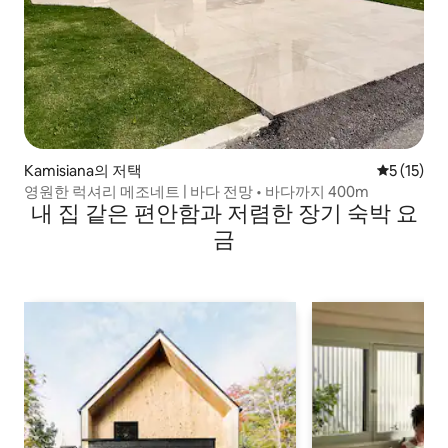
Kamisiana의 저택
평점 5점(5
5 (15)
영원한 럭셔리 메조네트 | 바다 전망 • 바다까지 400m
내 집 같은 편안함과 저렴한 장기 숙박 요
금