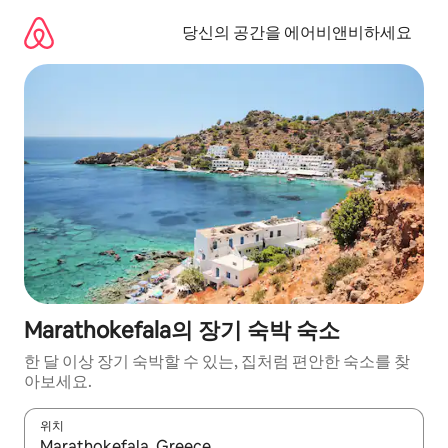
콘
텐
당신의 공간을 에어비앤비하세요
츠
로
바
로
가
기
Marathokefala의 장기 숙박 숙소
한 달 이상 장기 숙박할 수 있는, 집처럼 편안한 숙소를 찾
아보세요.
위치
결과가 나오면 위·아래 화살표 키를 사용하거나 터치 또는 스와이프