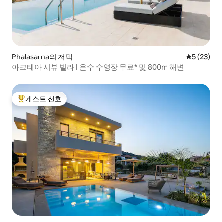
Phalasarna의 저택
평점 5점(5
5 (23)
아크테아 시뷰 빌라 I 온수 수영장 무료* 및 800m 해변
게스트 선호
상위 게스트 선호