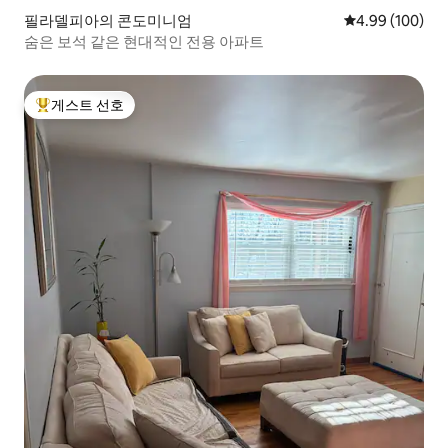
필라델피아의 콘도미니엄
평점 4.99점(5점
4.99 (100)
숨은 보석 같은 현대적인 전용 아파트
게스트 선호
상위 게스트 선호