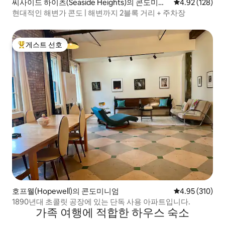
씨사이드 하이츠(Seaside Heights)의 콘도미니
평점 4.92점(5점
4.92 (128)
엄
현대적인 해변가 콘도 | 해변까지 2블록 거리 + 주차장
게스트 선호
상위 게스트 선호
호프웰(Hopewell)의 콘도미니엄
평점 4.95점(5점
4.95 (310)
1890년대 초콜릿 공장에 있는 단독 사용 아파트입니다.
가족 여행에 적합한 하우스 숙소