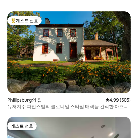
게스트 선호
상위 게스트 선호
Phillipsburg의 집
평점 4.99점(5점
4.99 (505)
뉴저지주 파인스빌의 콜로니얼 스타일 매력을 간직한 아프가
르 스톤 하우스
게스트 선호
게스트 선호