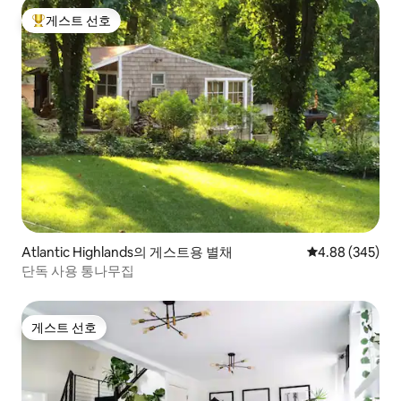
게스트 선호
상위 게스트 선호
Atlantic Highlands의 게스트용 별채
평점 4.88점(5점
4.88 (345)
단독 사용 통나무집
게스트 선호
게스트 선호