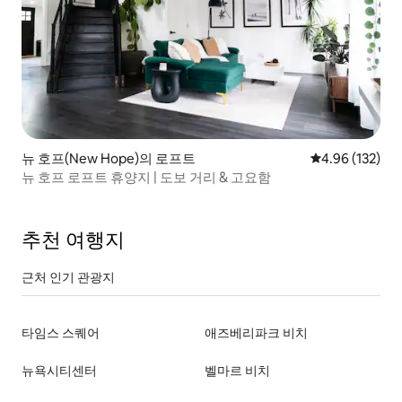
뉴 호프(New Hope)의 로프트
평점 4.96점(5점
4.96 (132)
뉴 호프 로프트 휴양지 | 도보 거리 & 고요함
추천 여행지
근처 인기 관광지
타임스 스퀘어
애즈베리파크 비치
뉴욕시티센터
벨마르 비치