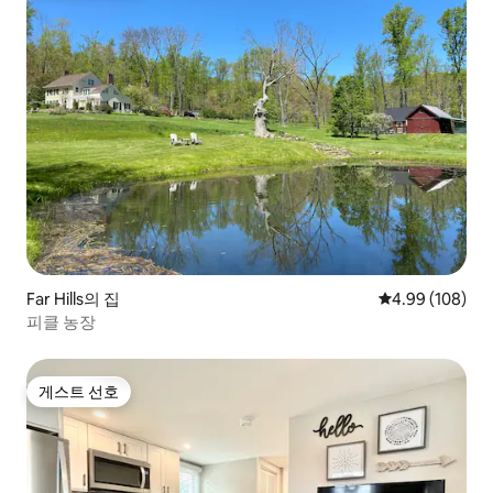
Far Hills의 집
평점 4.99점(5점
4.99 (108)
피클 농장
게스트 선호
게스트 선호