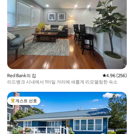
Red Bank의 집
평점 4.96점(5점
4.96 (256)
리드뱅크 시내에서 1마일 거리에 새롭게 리모델링한 숙소
게스트 선호
상위 게스트 선호