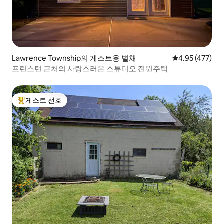
Lawrence Township의 게스트용 별채
평점 4.95점(5점
4.95 (477)
프린스턴 근처의 사랑스러운 스튜디오 전원주택
게스트 선호
상위 게스트 선호