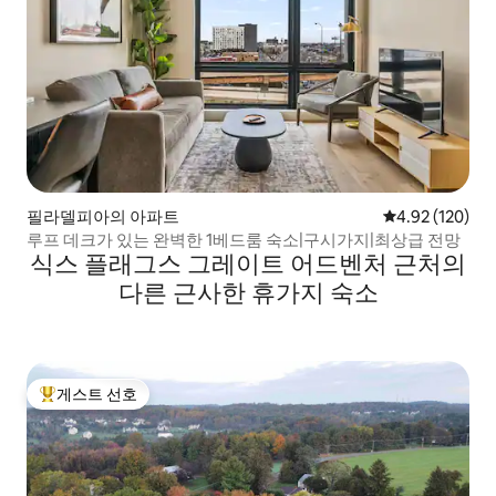
필라델피아의 아파트
평점 4.92점(5점
4.92 (120)
루프 데크가 있는 완벽한 1베드룸 숙소|구시가지|최상급 전망
식스 플래그스 그레이트 어드벤처 근처의
다른 근사한 휴가지 숙소
게스트 선호
상위 게스트 선호