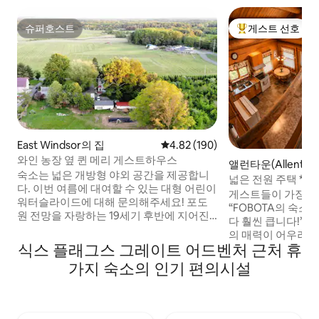
슈퍼호스트
게스트 선호
슈퍼호스트
상위 게스트 선호
East Windsor의 집
평점 4.82점(5점 만점), 후기 190
4.82 (190)
와인 농장 옆 퀸 메리 게스트하우스
앨런타운(Allento
숙소는 넓은 개방형 야외 공간을 제공합니
체험 숙소
넓은 전원
다. 이번 여름에 대여할 수 있는 대형 어린이
게스트들이 가장 잘
워터슬라이드에 대해 문의해주세요! 포도
“FOBOTA의 숙소
원 전망을 자랑하는 19세기 후반에 지어진
다 훨씬 큽니다!” 
3000평방피트의 농가에 가까운 가족을 초
의 매력이 어우러진
대하여 함께 시간을 보내보는 건 어떨까요?
식스 플래그스 그레이트 어드벤처 근처 휴
모의 말 농장인 FO
장작을 태우는 벽난로 옆에서 편안한 저녁
별한 날을 위해, 사
가지 숙소의 인기 편의시설
을 즐기거나, 친구들과 보드게임을 즐기거
을 위해, 또는 편안
나, 프랭크 시나트라 (Frank Sinatra) 나 비
넓고 세심하게 준비
틀즈 (Beatles) 의 오리지널 레코드 음반을
통하고 오래 기억에
듣거나, 길 건너편 포도원이 내려다보이는
완벽한 장소입니다. 