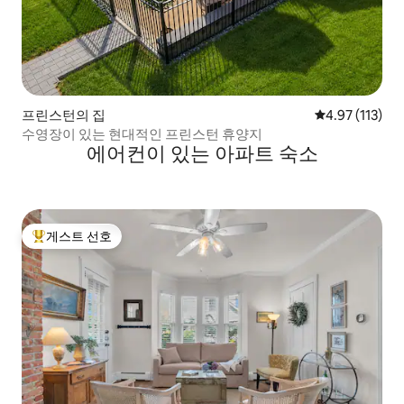
프린스턴의 집
평점 4.97점(5
4.97 (113)
수영장이 있는 현대적인 프린스턴 휴양지
에어컨이 있는 아파트 숙소
게스트 선호
상위 게스트 선호