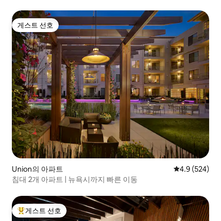
게스트 선호
게스트 선호
Union의 아파트
평점 4.9점(5점
4.9 (524)
침대 2개 아파트 | 뉴욕시까지 빠른 이동
게스트 선호
상위 게스트 선호