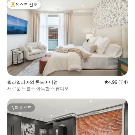
게스트 선호
상위 게스트 선호
필라델피아의 콘도미니엄
평점 4.99점(5
4.99 (114)
새로운 느릅스 아늑한 스튜디오
슈퍼호스트
슈퍼호스트