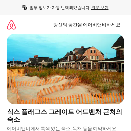
콘
일부 정보가 자동 번역되었습니다. 
원문 보기
텐
츠
로
당신의 공간을 에어비앤비하세요
바
로
가
기
식스 플래그스 그레이트 어드벤처 근처의
숙소
에어비앤비에서 특색 있는 숙소, 독채 등을 예약하세요.