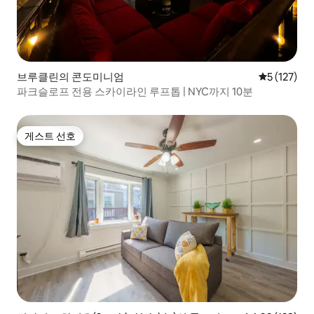
브루클린의 콘도미니엄
평점 5점(5점
5 (127)
파크슬로프 전용 스카이라인 루프톱 | NYC까지 10분
게스트 선호
게스트 선호