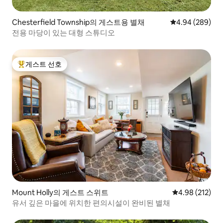
Chesterfield Township의 게스트용 별채
평점 4.94점(5점
4.94 (289)
전용 마당이 있는 대형 스튜디오
게스트 선호
상위 게스트 선호
Mount Holly의 게스트 스위트
평점 4.98점(5점
4.98 (212)
유서 깊은 마을에 위치한 편의시설이 완비된 별채