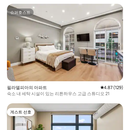
슈퍼호스트
슈퍼호스트
필라델피아의 아파트
평점 4.87점(5점
4.87 (129)
숙소 내 세탁 시설이 있는 리튼하우스 고급 스튜디오 21
게스트 선호
게스트 선호