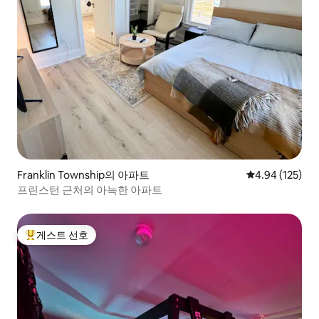
Franklin Township의 아파트
평점 4.94점(5점
4.94 (125)
프린스턴 근처의 아늑한 아파트
게스트 선호
상위 게스트 선호