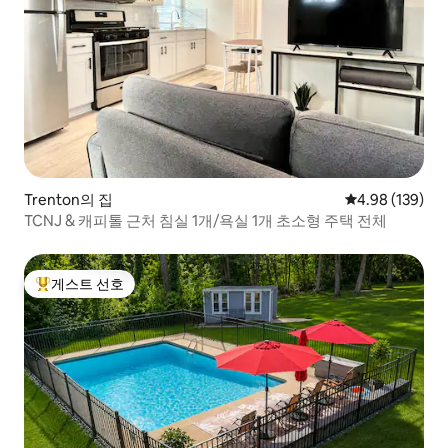
Trenton의 집
평점 4.98점(5점
4.98 (139)
TCNJ & 캐피톨 근처 침실 1개/욕실 1개 초소형 주택 전체
게스트 선호
상위 게스트 선호