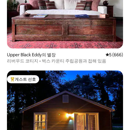
Upper Black Eddy의 별장
평점 5점(5점
5 (666)
리버우드 코티지 • 벅스 카운티 주립공원과 접해 있음
게스트 선호
상위 게스트 선호