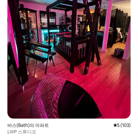
바스(Bath)의 아파트
평점 5점(5점
5 (103)
LWP 스튜디오