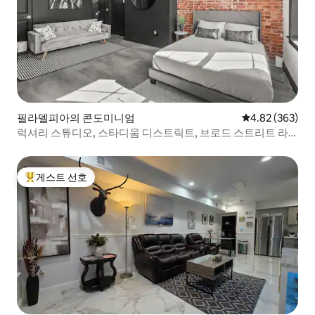
필라델피아의 콘도미니엄
평점 4.82점(5점
4.82 (363)
럭셔리 스튜디오, 스타디움 디스트릭트, 브로드 스트리트 라
인
게스트 선호
상위 게스트 선호