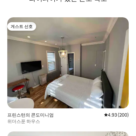
게스트 선호
게스트 선호
프린스턴의 콘도미니엄
평점 4.93점(5점
4.93 (200)
위더스푼 하우스