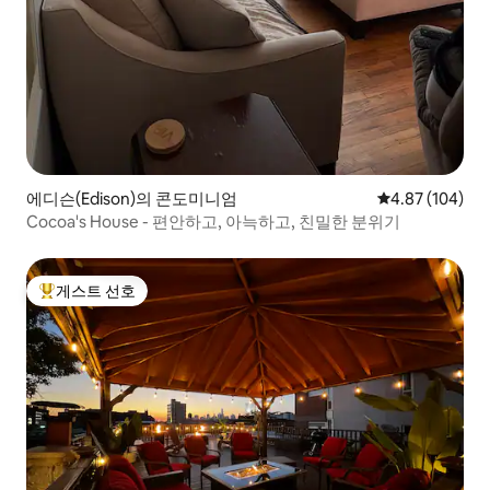
에디슨(Edison)의 콘도미니엄
평점 4.87점(5점
4.87 (104)
Cocoa's House - 편안하고, 아늑하고, 친밀한 분위기
게스트 선호
상위 게스트 선호