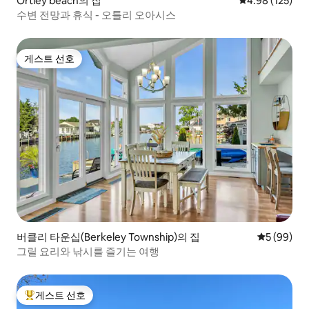
Ortley beach의 집
평점 4.98점(5점
4.98 (125)
수변 전망과 휴식 - 오틀리 오아시스
게스트 선호
게스트 선호
버클리 타운십(Berkeley Township)의 집
평점 5점(5
5 (99)
그릴 요리와 낚시를 즐기는 여행
게스트 선호
상위 게스트 선호