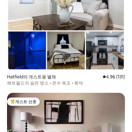
Hatfield의 게스트용 별채
평점 4.96점(5
4.96 (131)
해트필드의 숨은 명소 • 온수 욕조 • 화덕
게스트 선호
상위 게스트 선호