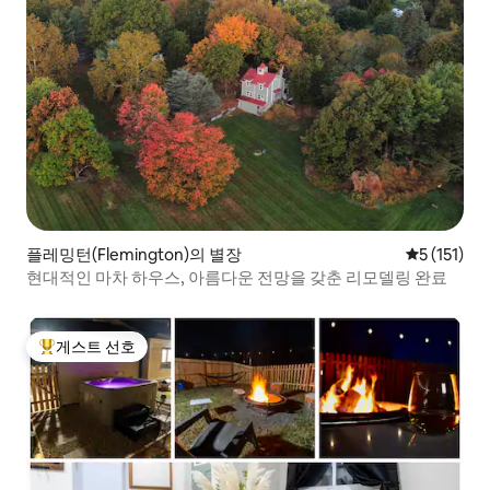
플레밍턴(Flemington)의 별장
평점 5점(5점
5 (151)
현대적인 마차 하우스, 아름다운 전망을 갖춘 리모델링 완료
게스트 선호
상위 게스트 선호