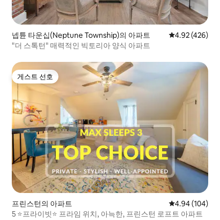
넵튠 타운십(Neptune Township)의 아파트
평점 4.92점(5점
4.92 (426)
"더 스톡턴" 매력적인 빅토리아 양식 아파트
게스트 선호
게스트 선호
프린스턴의 아파트
평점 4.94점(5점
4.94 (104)
5 ⭐️프라이빗⭐️ 프라임 위치, 아늑한, 프린스턴 로프트 아파트