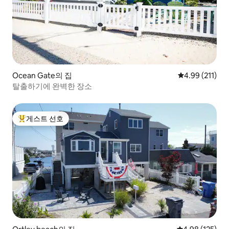
Ocean Gate의 집
평점 4.99점(5
4.99 (211)
탈출하기에 완벽한 장소
게스트 선호
상위 게스트 선호