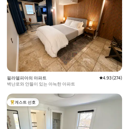
필라델피아의 아파트
평점 4.93점(5점
4.93 (274)
벽난로와 안뜰이 있는 아늑한 아파트
게스트 선호
상위 게스트 선호