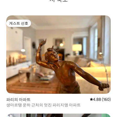
게스트 선호
게스트 선호
파리의 아파트
평점 4.88점(5점
4.88 (160)
생마르탱 운하 근처의 멋진 파리지앵 아파트