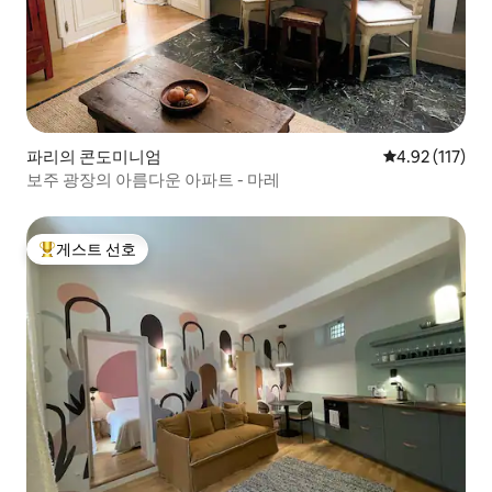
파리의 콘도미니엄
평점 4.92점(5
4.92 (117)
보주 광장의 아름다운 아파트 - 마레
게스트 선호
상위 게스트 선호