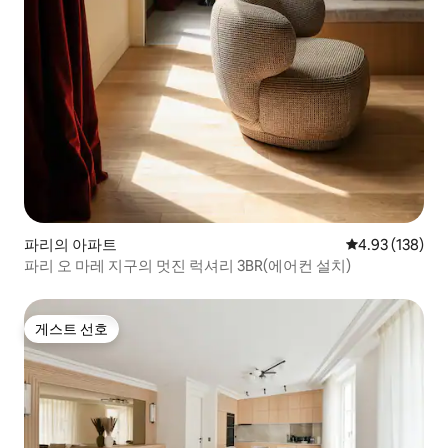
파리의 아파트
평점 4.93점(5점
4.93 (138)
파리 오 마레 지구의 멋진 럭셔리 3BR(에어컨 설치)
게스트 선호
게스트 선호