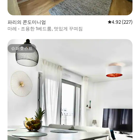
파리의 콘도미니엄
평점 4.92점(5점
4.92 (227)
마레 - 조용한 1베드룸, 멋있게 꾸며짐
슈퍼호스트
슈퍼호스트