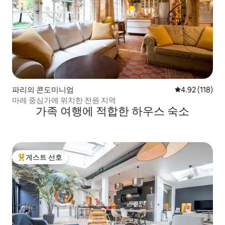
파리의 콘도미니엄
평점 4.92점(5
4.92 (118)
마레 중심가에 위치한 전원 지역
가족 여행에 적합한 하우스 숙소
게스트 선호
상위 게스트 선호