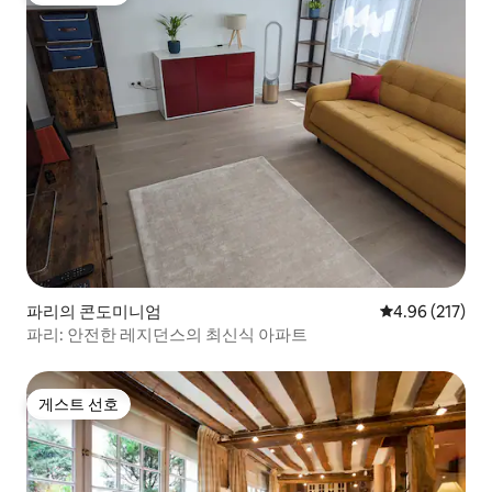
파리의 콘도미니엄
평점 4.96점(5점
4.96 (217)
파리: 안전한 레지던스의 최신식 아파트
게스트 선호
게스트 선호