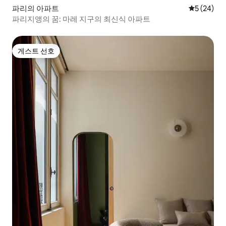
파리의 아파트
평점 5점(5
5 (24)
파리지앵의 꿈: 마레 지구의 최신식 아파트
게스트 선호
게스트 선호