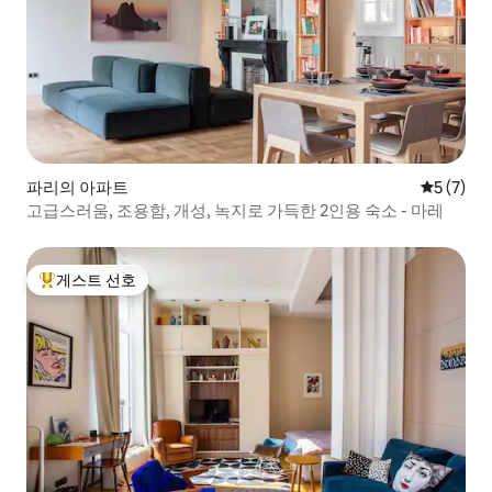
파리의 아파트
평점 5점(
5 (7)
고급스러움, 조용함, 개성, 녹지로 가득한 2인용 숙소 - 마레
게스트 선호
상위 게스트 선호