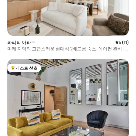
파리의 아파트
평점 5점(5
5 (11)
마레 지역의 고급스러운 현대식 2베드룸 숙소, 에어컨 완비 -
지하철에서 몇 걸음 거리
게스트 선호
상위 게스트 선호