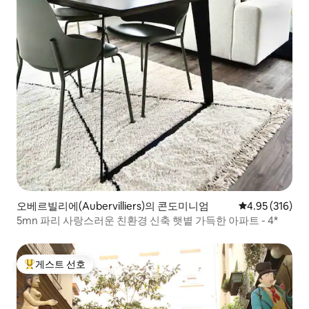
오베르빌리에(Aubervilliers)의 콘도미니엄
평점 4.95점(5점
4.95 (316)
5mn 파리 사랑스러운 친환경 신축 햇볕 가득한 아파트 - 4*
게스트 선호
상위 게스트 선호