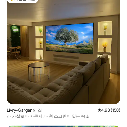
상위 게스트 선호
Livry-Gargan의 집
평점 4.98점(5점
4.98 (158)
라 카살로바 자쿠지, 대형 스크린이 있는 숙소