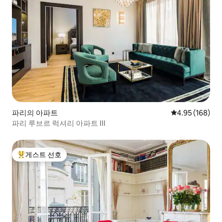
파리의 아파트
평점 4.95점(5점
4.95 (168)
파리 루브르 럭셔리 아파트 III
게스트 선호
상위 게스트 선호