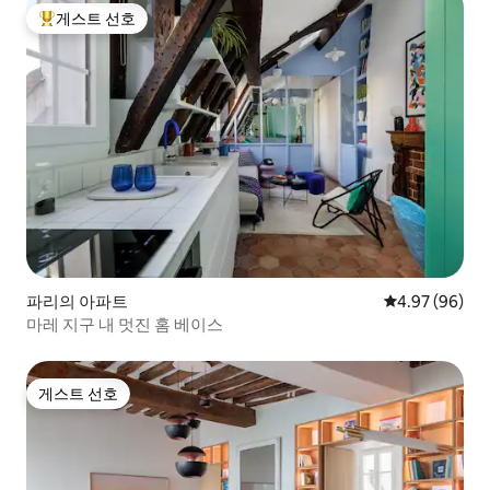
게스트 선호
상위 게스트 선호
파리의 아파트
평점 4.97점(5
4.97 (96)
마레 지구 내 멋진 홈 베이스
게스트 선호
게스트 선호