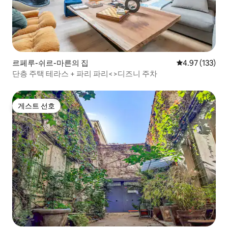
르페루-쉬르-마른의 집
평점 4.97점(5
4.97 (133)
단층 주택 테라스 + 파리 파리<>디즈니 주차
게스트 선호
게스트 선호