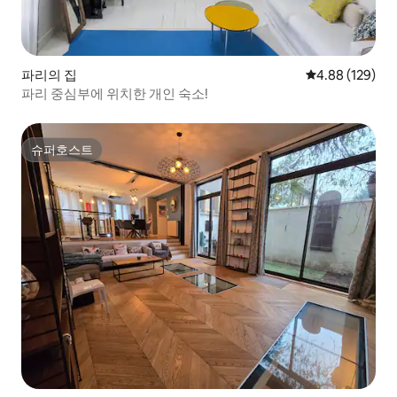
파리의 집
평점 4.88점(5점
4.88 (129)
파리 중심부에 위치한 개인 숙소!
슈퍼호스트
슈퍼호스트