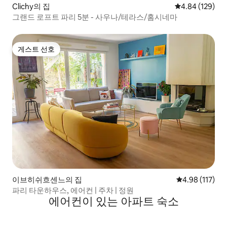
Clichy의 집
평점 4.84점(5점
4.84 (129)
그랜드 로프트 파리 5분 - 사우나/테라스/홈시네마
게스트 선호
게스트 선호
이브히쉬흐센느의 집
평점 4.98점(5
4.98 (117)
파리 타운하우스, 에어컨 | 주차 | 정원
에어컨이 있는 아파트 숙소