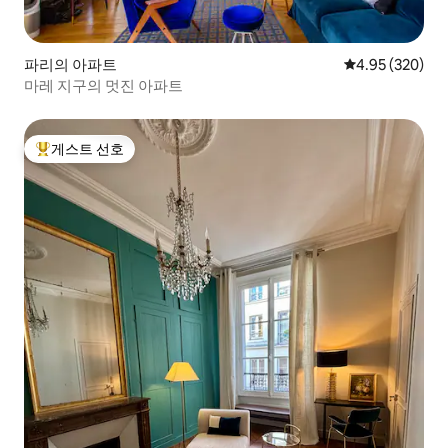
파리의 아파트
평점 4.95점(5점
4.95 (320)
마레 지구의 멋진 아파트
게스트 선호
상위 게스트 선호