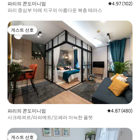
파리의 콘도미니엄
평점 4.97점(5점
4.97 (102)
파리 중심부 마레 지구의 아름다운 복층 테라스
게스트 선호
게스트 선호
파리의 콘도미니엄
평점 4.87점(5점
4.87 (480)
사크레쾨르/라파예트/오페라 아늑한 플랫
게스트 선호
게스트 선호