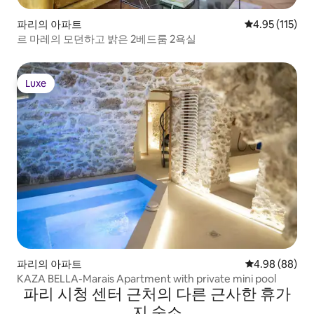
파리의 아파트
평점 4.95점(5
4.95 (115)
르 마레의 모던하고 밝은 2베드룸 2욕실
Luxe
Luxe
파리의 아파트
평점 4.98점(5
4.98 (88)
KAZA BELLA-Marais Apartment with private mini pool
파리 시청 센터 근처의 다른 근사한 휴가
지 숙소