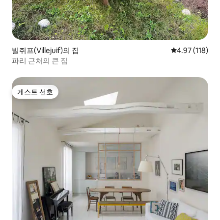
빌쥐프(Villejuif)의 집
평점 4.97점(5
4.97 (118)
파리 근처의 큰 집
게스트 선호
게스트 선호