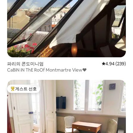
파리의 콘도미니엄
평점 4.94점(5점
4.94 (239)
CaBiN iN ThE RoOf Montmartre View♥
게스트 선호
상위 게스트 선호