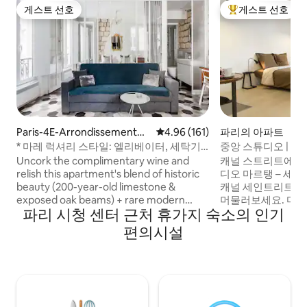
게스트 선호
게스트 선호
게스트 선호
상위 게스트 선호
Paris-4E-Arrondissement의
평점 4.96점(5점 만점), 후기 161
4.96 (161)
파리의 아파트
콘도미니엄
* 마레 럭셔리 스타일: 엘리베이터, 세탁기,
중앙 스튜디오 | 와
건조기
인 제공
Uncork the complimentary wine and
캐널 스트리트에 위
relish this apartment's blend of historic
디오 마르탱 – 세계 
beauty (200-year-old limestone &
캐널 세인트리트 
exposed oak beams) + rare modern
머물러보세요. 마틴
파리 시청 센터 근처 휴가지 숙소의 인기
conveniences: ELEVATOR (1 in 200
계 5대 최고의 동네
buildings has an elevator in this historic
한 레스토랑, 트렌디
편의시설
neighborhood) & WASHER & DRYER.
이에 위치한 이 넓
Located in the beautiful LE MARAIS
오는 최근에 건축
neighborhood, this apartment
파리지앵의 에너지
possesses the perfect balance of
함과 편안함을 즐길 
historic beauty combined with high-tech
지어진 건물에 자리
modern conveniences. Only for “bail
매력과 고급 편의시