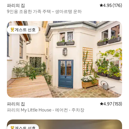
파리의 집
평점 4.95점(5점
4.95 (176)
9인용 조용한 가족 주택 – 생마르탱 운하
게스트 선호
상위 게스트 선호
파리의 집
평점 4.97점(5
4.97 (153)
파리의 My Little House - 에어컨 - 주차장
게스트 선호