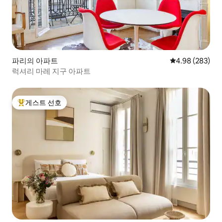
파리의 아파트
평점 4.98점(5점
4.98 (283)
럭셔리 마레 지구 아파트
게스트 선호
상위 게스트 선호